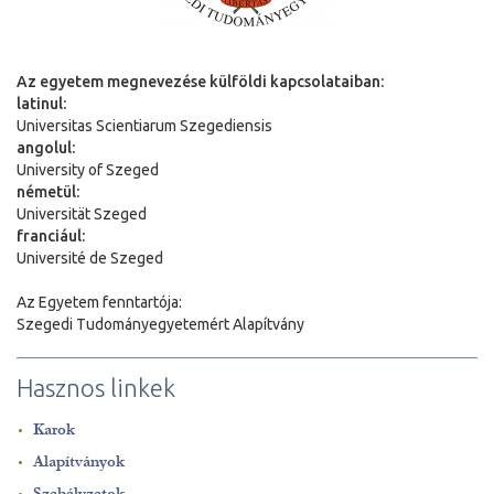
Az egyetem megnevezése külföldi kapcsolataiban:
latinul:
Universitas Scientiarum Szegediensis
angolul:
University of Szeged
németül:
Universit
ä
t Szeged
franciául:
Université de Szeged
Az Egyetem fenntartója:
Szegedi Tudományegyetemért Alapítvány
Hasznos linkek
Karok
Alapítványok
Szabályzatok