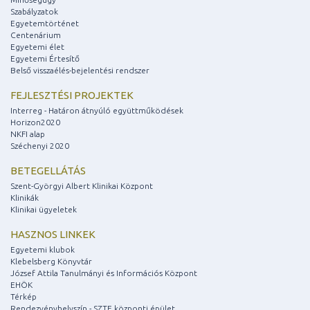
Szabályzatok
Egyetemtörténet
Centenárium
Egyetemi élet
Egyetemi Értesítő
Belső visszaélés-bejelentési rendszer
FEJLESZTÉSI PROJEKTEK
Interreg - Határon átnyúló együttműködések
Horizon2020
NKFI alap
Széchenyi 2020
BETEGELLÁTÁS
Szent-Györgyi Albert Klinikai Központ
Klinikák
Klinikai ügyeletek
HASZNOS LINKEK
Egyetemi klubok
Klebelsberg Könyvtár
József Attila Tanulmányi és Információs Központ
EHÖK
Térkép
Rendezvényhelyszín - SZTE központi épület