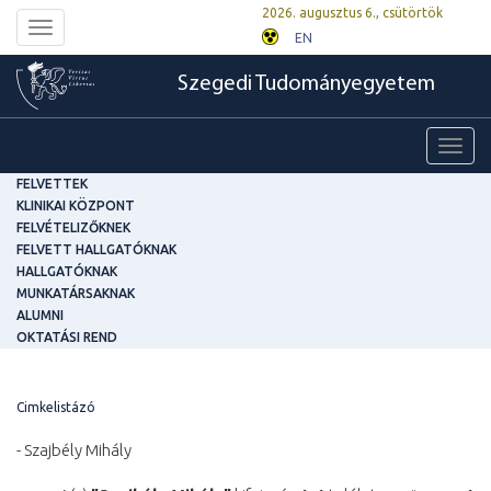
2026. augusztus 6., csütörtök
Toggle
EN
navigation
Szegedi Tudományegyetem
Toggl
navig
FELVETTEK
KLINIKAI KÖZPONT
FELVÉTELIZŐKNEK
FELVETT HALLGATÓKNAK
HALLGATÓKNAK
MUNKATÁRSAKNAK
ALUMNI
OKTATÁSI REND
Cimkelistázó
- Szajbély Mihály