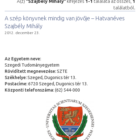
A(z)
"Szajbély Mihály"
kifejezés
1-1
találata az összes,
1
találatból.
A szép könyvnek mindig van jövője – Hatvanéves
Szajbély Mihály
2012. december 23.
Az Egyetem neve:
Szegedi Tudományegyetem
Rövidített megnevezése:
SZTE
Székhelye:
Szeged, Dugonics tér 13.
Postacíme:
6720 Szeged, Dugonics tér 13.
Központi telefonszáma:
(62) 544-000