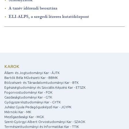
A tanév időrendi beosztása
ELI-ALPS, a szegedi lézeres kutatóközpont
KAROK
Állam- és Jogtudományi Kar - ÁJTK
Bartók Béla Művészeti Kar - BBMK
Bölcsészet- és Társadalomtudományi Kar - BTK
Egészségtudományi és Szociális Képzési Kar - ETSZK
Fogorvostudományi Kar - FOK
Gazdaságtudományi Kar - GTK
Gyógyszerésztudományi Kar - GYTK
Juhász Gyula Pedagógusképző Kar - JGYPK
Mérnöki Kar - MK
Mezőgazdasági Kar - MGK
Szent-Györgyi Albert Orvostudományi Kar - SZAOK
Természettudományi és Informatikai Kar - TTIK