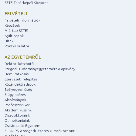
SZTE Tanárképző Központ
FELVÉTELI
Felvételi információk
Képzések
Miért az SZTE?
Nyílt napok
Hírek
Pontkalkulátor
AZ EGYETEMRŐL
Rektori köszöntő
Szegedi Tudományegyetemért Alapítvány
Bemutatkozás
Szervezeti felépítés
Közérdekű adatok
Esélyegyenlőség
E-ügyintézés
Alapítványok
Professzori kar
Akadémikusaink
Díszdoktoraink
Olimpikonjaink
Családbarát Egyetem
ELI-ALPS, a szegedi lézeres kutatóközpont
Minőségügy