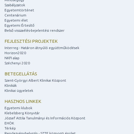
Szabályzatok
Egyetemtörténet
Centenárium
Egyetemi élet
Egyetemi Értesítő
Belső visszaélés-bejelentési rendszer
FEJLESZTÉSI PROJEKTEK
Interreg - Határon átnyúló együttműködések
Horizon2020
NKFI alap
Széchenyi 2020
BETEGELLÁTÁS
Szent-Györgyi Albert Klinikai Központ
Klinikák
Klinikai ügyeletek
HASZNOS LINKEK
Egyetemi klubok
Klebelsberg Könyvtár
József Attila Tanulmányi és Információs Központ
EHÖK
Térkép
Rendezvényhelyszín - SZTE központi épület