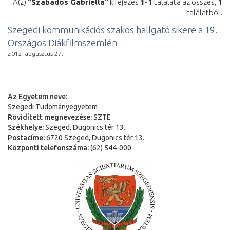
A(z)
"Szabados Gabriella"
kifejezés
1-1
találata az összes,
1
találatból.
Szegedi kommunikációs szakos hallgató sikere a 19.
Országos Diákfilmszemlén
2012. augusztus 27.
Az Egyetem neve:
Szegedi Tudományegyetem
Rövidített megnevezése:
SZTE
Székhelye:
Szeged, Dugonics tér 13.
Postacíme:
6720 Szeged, Dugonics tér 13.
Központi telefonszáma:
(62) 544-000