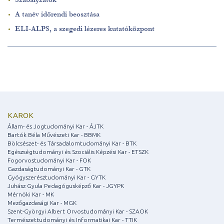
A tanév időrendi beosztása
ELI-ALPS, a szegedi lézeres kutatóközpont
KAROK
Állam- és Jogtudományi Kar - ÁJTK
Bartók Béla Művészeti Kar - BBMK
Bölcsészet- és Társadalomtudományi Kar - BTK
Egészségtudományi és Szociális Képzési Kar - ETSZK
Fogorvostudományi Kar - FOK
Gazdaságtudományi Kar - GTK
Gyógyszerésztudományi Kar - GYTK
Juhász Gyula Pedagógusképző Kar - JGYPK
Mérnöki Kar - MK
Mezőgazdasági Kar - MGK
Szent-Györgyi Albert Orvostudományi Kar - SZAOK
Természettudományi és Informatikai Kar - TTIK