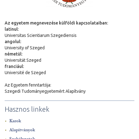
Az egyetem megnevezése külföldi kapcsolataiban:
latinul:
Universitas Scientiarum Szegediensis
angolul:
University of Szeged
németül:
Universit
ä
t Szeged
franciául:
Université de Szeged
Az Egyetem fenntartója:
Szegedi Tudományegyetemért Alapítvány
Hasznos linkek
Karok
Alapítványok
Szabályzatok