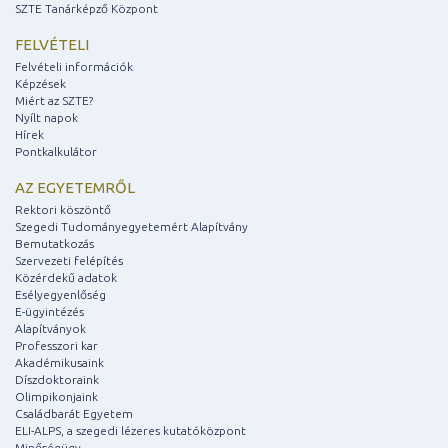
SZTE Tanárképző Központ
FELVÉTELI
Felvételi információk
Képzések
Miért az SZTE?
Nyílt napok
Hírek
Pontkalkulátor
AZ EGYETEMRŐL
Rektori köszöntő
Szegedi Tudományegyetemért Alapítvány
Bemutatkozás
Szervezeti felépítés
Közérdekű adatok
Esélyegyenlőség
E-ügyintézés
Alapítványok
Professzori kar
Akadémikusaink
Díszdoktoraink
Olimpikonjaink
Családbarát Egyetem
ELI-ALPS, a szegedi lézeres kutatóközpont
Minőségügy