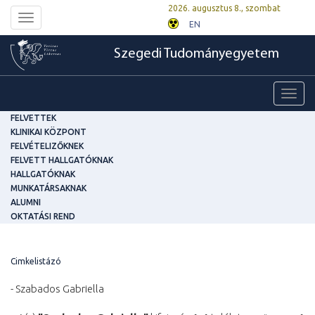
2026. augusztus 8., szombat
Toggle
EN
navigation
Szegedi Tudományegyetem
Toggl
navig
FELVETTEK
KLINIKAI KÖZPONT
FELVÉTELIZŐKNEK
FELVETT HALLGATÓKNAK
HALLGATÓKNAK
MUNKATÁRSAKNAK
ALUMNI
OKTATÁSI REND
Cimkelistázó
- Szabados Gabriella