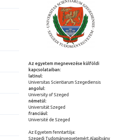
Az egyetem megnevezése külföldi
kapcsolataiban:
latinul:
Universitas Scientiarum Szegediensis
angolul:
University of Szeged
németül:
Universit
ä
t Szeged
franciául:
Université de Szeged
Az Egyetem fenntartója:
Szegedi Tudományegyetemért Alapítvány