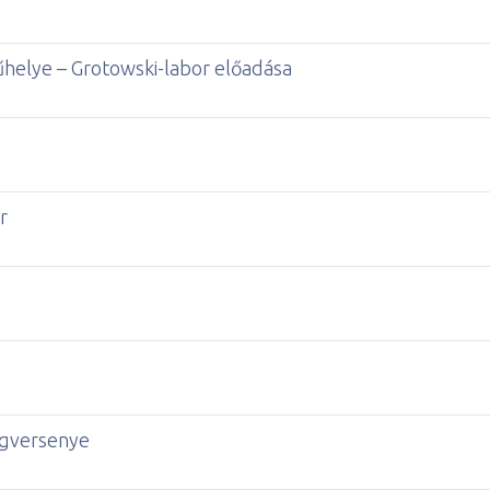
Műhelye – Grotowski-labor előadása
r
gversenye