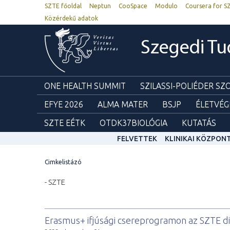
SZTE főoldal
Neptun
CooSpace
Modulo
Coursera for S
Közérdekű adatok
Szegedi T
ONE HEALTH SUMMIT
SZILASSI-POLIÉDER S
EFYE 2026
ALMA MATER
BSJP
ÉLETVÉG
SZTE EÉTK
OTDK37BIOLÓGIA
KUTATÁS
FELVETTEK
KLINIKAI KÖZPON
Cimkelistázó
- SZTE
Erasmus+ ifjúsági csereprogramon az SZTE di