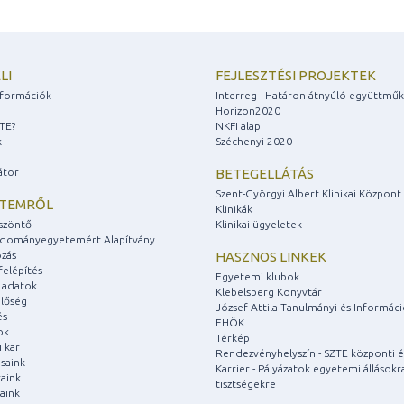
LI
FEJLESZTÉSI PROJEKTEK
információk
Interreg - Határon átnyúló együttmű
Horizon2020
ZTE?
NKFI alap
k
Széchenyi 2020
átor
BETEGELLÁTÁS
Szent-Györgyi Albert Klinikai Központ
ETEMRŐL
Klinikák
szöntő
Klinikai ügyeletek
udományegyetemért Alapítvány
zás
HASZNOS LINKEK
felépítés
Egyetemi klubok
 adatok
Klebelsberg Könyvtár
lőség
József Attila Tanulmányi és Informác
és
EHÖK
ok
Térkép
 kar
Rendezvényhelyszín - SZTE központi é
saink
Karrier - Pályázatok egyetemi állásokr
aink
tisztségekre
aink