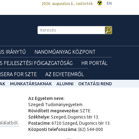
EN
2026. augusztus 6., csütörtök
S IRÁNYTŰ
NANOMŰANYAG KÖZPONT
ÉS FEJLESZTÉSI FŐIGAZGATÓSÁG
HR PORTÁL
SERA FOR SZTE
AZ EGYETEMRŐL
AK
MUNKATÁRSAKNAK
ALUMNI
OKTATÁSI REND
Az Egyetem neve:
Szegedi Tudományegyetem
Rövidített megnevezése:
SZTE
Székhelye:
Szeged, Dugonics tér 13.
alálatból.
Postacíme:
6720 Szeged, Dugonics tér 13.
Központi telefonszáma:
(62) 544-000