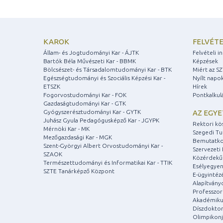
KAROK
FELVÉTE
Állam- és Jogtudományi Kar - ÁJTK
Felvételi 
Bartók Béla Művészeti Kar - BBMK
Képzések
Bölcsészet- és Társadalomtudományi Kar - BTK
Miért az S
Egészségtudományi és Szociális Képzési Kar -
Nyílt napo
ETSZK
Hírek
Fogorvostudományi Kar - FOK
Pontkalkul
Gazdaságtudományi Kar - GTK
Gyógyszerésztudományi Kar - GYTK
AZ EGY
Juhász Gyula Pedagógusképző Kar - JGYPK
Rektori kö
Mérnöki Kar - MK
Szegedi T
Mezőgazdasági Kar - MGK
Bemutatko
Szent-Györgyi Albert Orvostudományi Kar -
Szervezeti 
SZAOK
Közérdekű
Természettudományi és Informatikai Kar - TTIK
Esélyegyen
SZTE Tanárképző Központ
E-ügyintéz
Alapítvány
Professzori
Akadémiku
Díszdoktor
Olimpikonj