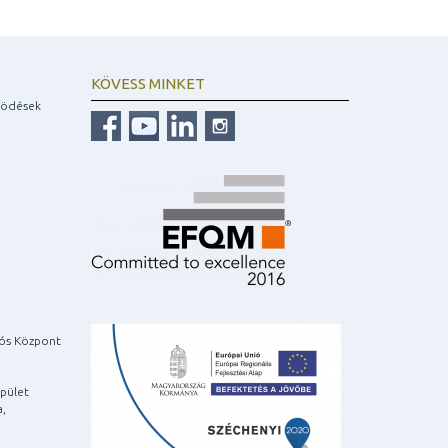
KÖVESS MINKET
ködések
iós Központ
pület
a,