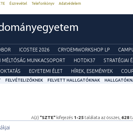
ZTE
Észrevétel
Telefonkönyv
Adatvédelem
udományegyetem
ZOBOR
ICOSTEE 2026
CRYOEMWORKSHOP LP
CAMPU
I MÉLTÓSÁG MUNKACSOPORT
HOTDK37
STRATÉGIAI 
OKTATÁS
EGYETEMI ÉLET
HÍREK, ESEMÉNYEK
COUR
T
FELVÉTELIZŐKNEK
FELVETT HALLGATÓKNAK
HALLGATÓKN
A(z)
"SZTE"
kifejezés
1-25
találata az összes,
628
t
ákjai