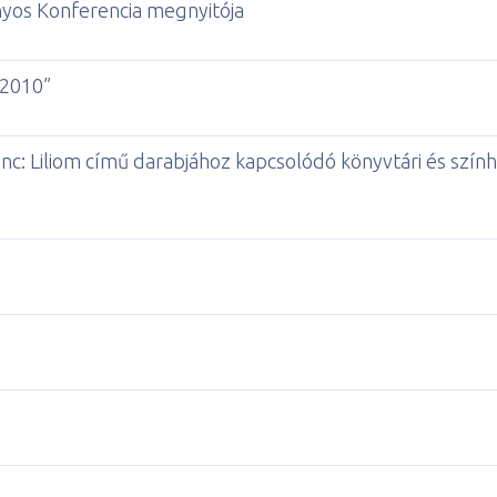
os Konferencia megnyitója
 2010”
enc: Liliom című darabjához kapcsolódó könyvtári és szính