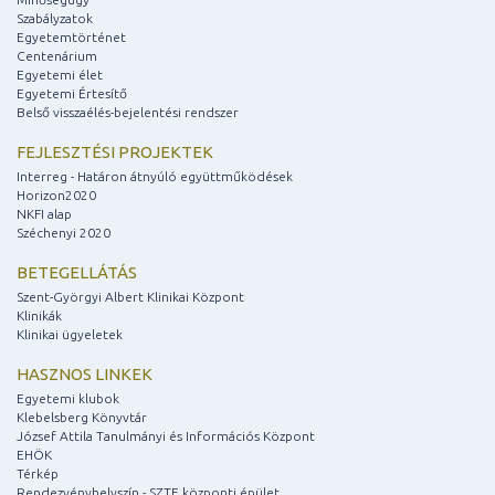
Szabályzatok
Egyetemtörténet
Centenárium
Egyetemi élet
Egyetemi Értesítő
Belső visszaélés-bejelentési rendszer
FEJLESZTÉSI PROJEKTEK
Interreg - Határon átnyúló együttműködések
Horizon2020
NKFI alap
Széchenyi 2020
BETEGELLÁTÁS
Szent-Györgyi Albert Klinikai Központ
Klinikák
Klinikai ügyeletek
HASZNOS LINKEK
Egyetemi klubok
Klebelsberg Könyvtár
József Attila Tanulmányi és Információs Központ
EHÖK
Térkép
Rendezvényhelyszín - SZTE központi épület