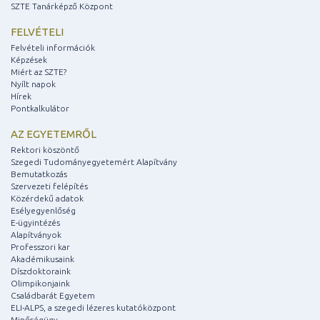
SZTE Tanárképző Központ
FELVÉTELI
Felvételi információk
Képzések
Miért az SZTE?
Nyílt napok
Hírek
Pontkalkulátor
AZ EGYETEMRŐL
Rektori köszöntő
Szegedi Tudományegyetemért Alapítvány
Bemutatkozás
Szervezeti felépítés
Közérdekű adatok
Esélyegyenlőség
E-ügyintézés
Alapítványok
Professzori kar
Akadémikusaink
Díszdoktoraink
Olimpikonjaink
Családbarát Egyetem
ELI-ALPS, a szegedi lézeres kutatóközpont
Minőségügy