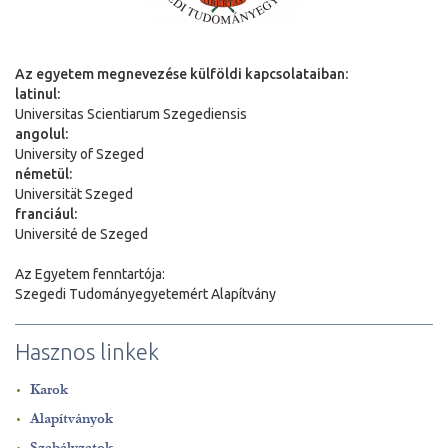
Az egyetem megnevezése külföldi kapcsolataiban:
latinul:
Universitas Scientiarum Szegediensis
angolul:
University of Szeged
németül:
Universit
ä
t Szeged
franciául:
Université de Szeged
Az Egyetem fenntartója:
Szegedi Tudományegyetemért Alapítvány
Hasznos linkek
Karok
Alapítványok
Szabályzatok