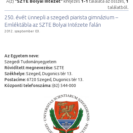
A(z)
"SZTE Bolyai Intézet"
kifejezés
1-1
találata az összes,
1
találatból.
250. évét ünnepli a szegedi piarista gimnázium –
Emléktábla az SZTE Bolyai Intézete falán
2012. szeptember 03.
Az Egyetem neve:
Szegedi Tudományegyetem
Rövidített megnevezése:
SZTE
Székhelye:
Szeged, Dugonics tér 13.
Postacíme:
6720 Szeged, Dugonics tér 13.
Központi telefonszáma:
(62) 544-000