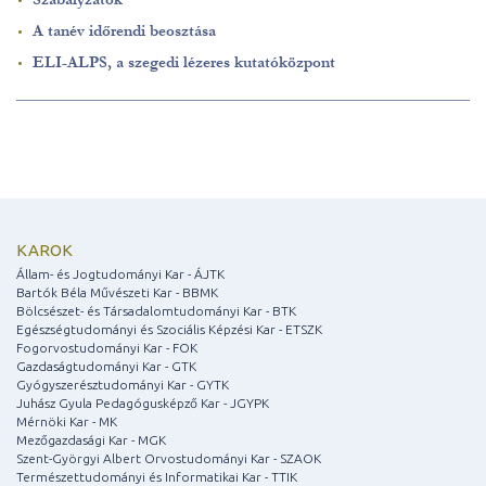
A tanév időrendi beosztása
ELI-ALPS, a szegedi lézeres kutatóközpont
KAROK
Állam- és Jogtudományi Kar - ÁJTK
Bartók Béla Művészeti Kar - BBMK
Bölcsészet- és Társadalomtudományi Kar - BTK
Egészségtudományi és Szociális Képzési Kar - ETSZK
Fogorvostudományi Kar - FOK
Gazdaságtudományi Kar - GTK
Gyógyszerésztudományi Kar - GYTK
Juhász Gyula Pedagógusképző Kar - JGYPK
Mérnöki Kar - MK
Mezőgazdasági Kar - MGK
Szent-Györgyi Albert Orvostudományi Kar - SZAOK
Természettudományi és Informatikai Kar - TTIK