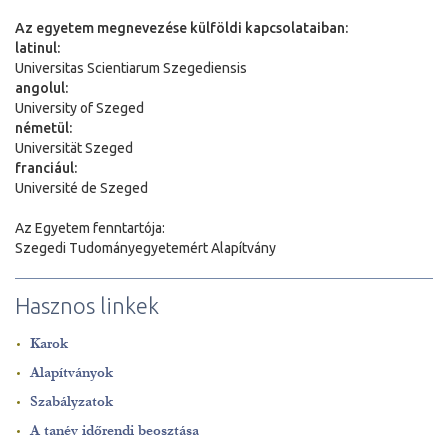
Az egyetem megnevezése külföldi kapcsolataiban:
latinul:
Universitas Scientiarum Szegediensis
angolul:
University of Szeged
németül:
Universit
ä
t Szeged
franciául:
Université de Szeged
Az Egyetem fenntartója:
Szegedi Tudományegyetemért Alapítvány
Hasznos linkek
Karok
Alapítványok
Szabályzatok
A tanév időrendi beosztása