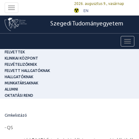
2026. augusztus 9., vasárnap
Toggle
EN
navigation
Szegedi Tudományegyetem
Toggl
navig
FELVETTEK
KLINIKAI KÖZPONT
FELVÉTELIZŐKNEK
FELVETT HALLGATÓKNAK
HALLGATÓKNAK
MUNKATÁRSAKNAK
ALUMNI
OKTATÁSI REND
Cimkelistázó
- QS