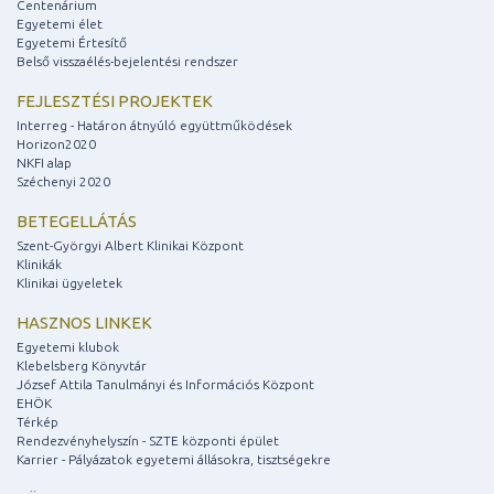
Centenárium
Egyetemi élet
Egyetemi Értesítő
Belső visszaélés-bejelentési rendszer
FEJLESZTÉSI PROJEKTEK
Interreg - Határon átnyúló együttműködések
Horizon2020
NKFI alap
Széchenyi 2020
BETEGELLÁTÁS
Szent-Györgyi Albert Klinikai Központ
Klinikák
Klinikai ügyeletek
HASZNOS LINKEK
Egyetemi klubok
Klebelsberg Könyvtár
József Attila Tanulmányi és Információs Központ
EHÖK
Térkép
Rendezvényhelyszín - SZTE központi épület
Karrier - Pályázatok egyetemi állásokra, tisztségekre