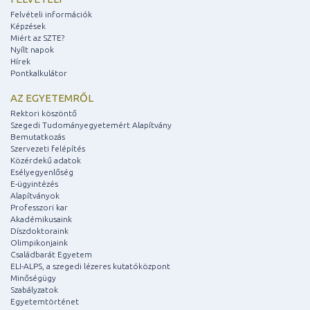
Felvételi információk
Képzések
Miért az SZTE?
Nyílt napok
Hírek
Pontkalkulátor
AZ EGYETEMRŐL
Rektori köszöntő
Szegedi Tudományegyetemért Alapítvány
Bemutatkozás
Szervezeti felépítés
Közérdekű adatok
Esélyegyenlőség
E-ügyintézés
Alapítványok
Professzori kar
Akadémikusaink
Díszdoktoraink
Olimpikonjaink
Családbarát Egyetem
ELI-ALPS, a szegedi lézeres kutatóközpont
Minőségügy
Szabályzatok
Egyetemtörténet