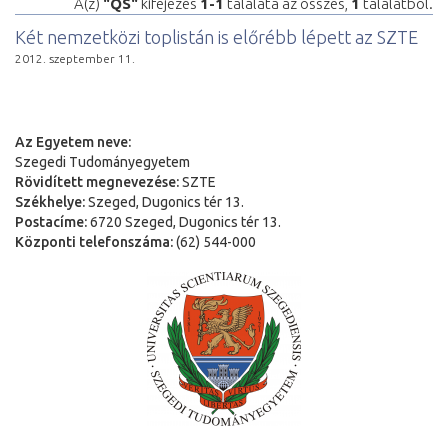
A(z)
"QS"
kifejezés
1-1
találata az összes,
1
találatból.
Két nemzetközi toplistán is előrébb lépett az SZTE
2012. szeptember 11.
Az Egyetem neve:
Szegedi Tudományegyetem
Rövidített megnevezése:
SZTE
Székhelye:
Szeged, Dugonics tér 13.
Postacíme:
6720 Szeged, Dugonics tér 13.
Központi telefonszáma:
(62) 544-000