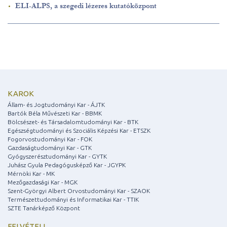
ELI-ALPS, a szegedi lézeres kutatóközpont
KAROK
Állam- és Jogtudományi Kar - ÁJTK
Bartók Béla Művészeti Kar - BBMK
Bölcsészet- és Társadalomtudományi Kar - BTK
Egészségtudományi és Szociális Képzési Kar - ETSZK
Fogorvostudományi Kar - FOK
Gazdaságtudományi Kar - GTK
Gyógyszerésztudományi Kar - GYTK
Juhász Gyula Pedagógusképző Kar - JGYPK
Mérnöki Kar - MK
Mezőgazdasági Kar - MGK
Szent-Györgyi Albert Orvostudományi Kar - SZAOK
Természettudományi és Informatikai Kar - TTIK
SZTE Tanárképző Központ
FELVÉTELI