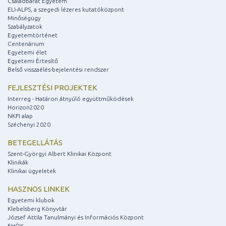
Családbarát Egyetem
ELI-ALPS, a szegedi lézeres kutatóközpont
Minőségügy
Szabályzatok
Egyetemtörténet
Centenárium
Egyetemi élet
Egyetemi Értesítő
Belső visszaélés-bejelentési rendszer
FEJLESZTÉSI PROJEKTEK
Interreg - Határon átnyúló együttműködések
Horizon2020
NKFI alap
Széchenyi 2020
BETEGELLÁTÁS
Szent-Györgyi Albert Klinikai Központ
Klinikák
Klinikai ügyeletek
HASZNOS LINKEK
Egyetemi klubok
Klebelsberg Könyvtár
József Attila Tanulmányi és Információs Központ
EHÖK