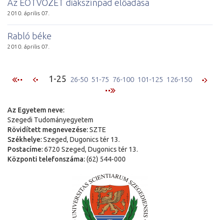
Az EÖTVÖZET diákszínpad előadása
2010. április 07.
Rabló béke
2010. április 07.
1-25
26-50
51-75
76-100
101-125
126-150
Az Egyetem neve:
Szegedi Tudományegyetem
Rövidített megnevezése:
SZTE
Székhelye:
Szeged, Dugonics tér 13.
Postacíme:
6720 Szeged, Dugonics tér 13.
Központi telefonszáma:
(62) 544-000