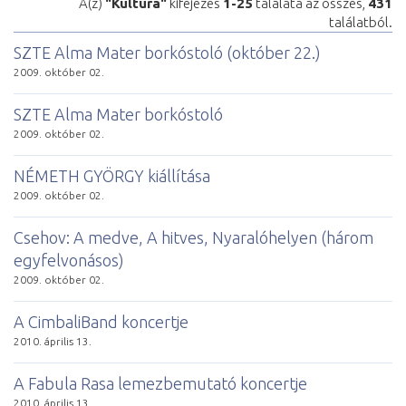
A(z)
"Kultúra"
kifejezés
1-25
találata az összes,
431
találatból.
SZTE Alma Mater borkóstoló (október 22.)
2009. október 02.
SZTE Alma Mater borkóstoló
2009. október 02.
NÉMETH GYÖRGY kiállítása
2009. október 02.
Csehov: A medve, A hitves, Nyaralóhelyen (három
egyfelvonásos)
2009. október 02.
A CimbaliBand koncertje
2010. április 13.
A Fabula Rasa lemezbemutató koncertje
2010. április 13.