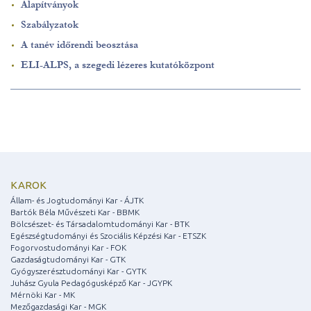
Alapítványok
Szabályzatok
A tanév időrendi beosztása
ELI-ALPS, a szegedi lézeres kutatóközpont
KAROK
Állam- és Jogtudományi Kar - ÁJTK
Bartók Béla Művészeti Kar - BBMK
Bölcsészet- és Társadalomtudományi Kar - BTK
Egészségtudományi és Szociális Képzési Kar - ETSZK
Fogorvostudományi Kar - FOK
Gazdaságtudományi Kar - GTK
Gyógyszerésztudományi Kar - GYTK
Juhász Gyula Pedagógusképző Kar - JGYPK
Mérnöki Kar - MK
Mezőgazdasági Kar - MGK