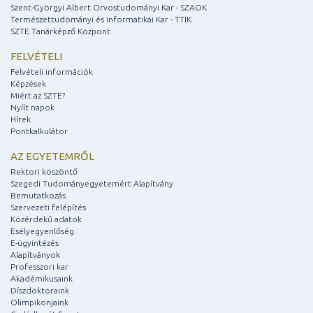
Szent-Györgyi Albert Orvostudományi Kar - SZAOK
Természettudományi és Informatikai Kar - TTIK
SZTE Tanárképző Központ
FELVÉTELI
Felvételi információk
Képzések
Miért az SZTE?
Nyílt napok
Hírek
Pontkalkulátor
AZ EGYETEMRŐL
Rektori köszöntő
Szegedi Tudományegyetemért Alapítvány
Bemutatkozás
Szervezeti felépítés
Közérdekű adatok
Esélyegyenlőség
E-ügyintézés
Alapítványok
Professzori kar
Akadémikusaink
Díszdoktoraink
Olimpikonjaink