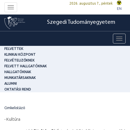
2026. augusztus 7., péntek
Toggle
EN
navigation
Szegedi Tudományegyetem
Toggl
navig
FELVETTEK
KLINIKAI KÖZPONT
FELVÉTELIZŐKNEK
FELVETT HALLGATÓKNAK
HALLGATÓKNAK
MUNKATÁRSAKNAK
ALUMNI
OKTATÁSI REND
Cimkelistázó
- Kultúra