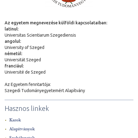
Az egyetem megnevezése külföldi kapcsolataiban:
latinul:
Universitas Scientiarum Szegediensis
angolul:
University of Szeged
németül:
Universit
ä
t Szeged
franciául:
Université de Szeged
Az Egyetem fenntartója:
Szegedi Tudományegyetemért Alapítvány
Hasznos linkek
Karok
Alapítványok
Szabályzatok