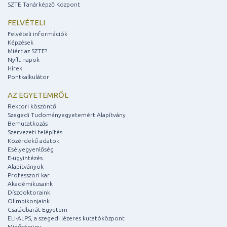
SZTE Tanárképző Központ
FELVÉTELI
Felvételi információk
Képzések
Miért az SZTE?
Nyílt napok
Hírek
Pontkalkulátor
AZ EGYETEMRŐL
Rektori köszöntő
Szegedi Tudományegyetemért Alapítvány
Bemutatkozás
Szervezeti felépítés
Közérdekű adatok
Esélyegyenlőség
E-ügyintézés
Alapítványok
Professzori kar
Akadémikusaink
Díszdoktoraink
Olimpikonjaink
Családbarát Egyetem
ELI-ALPS, a szegedi lézeres kutatóközpont
Minőségügy