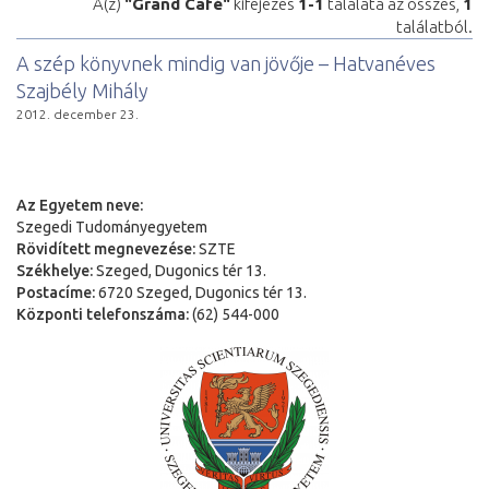
A(z)
"Grand Café"
kifejezés
1-1
találata az összes,
1
találatból.
A szép könyvnek mindig van jövője – Hatvanéves
Szajbély Mihály
2012. december 23.
Az Egyetem neve:
Szegedi Tudományegyetem
Rövidített megnevezése:
SZTE
Székhelye:
Szeged, Dugonics tér 13.
Postacíme:
6720 Szeged, Dugonics tér 13.
Központi telefonszáma:
(62) 544-000