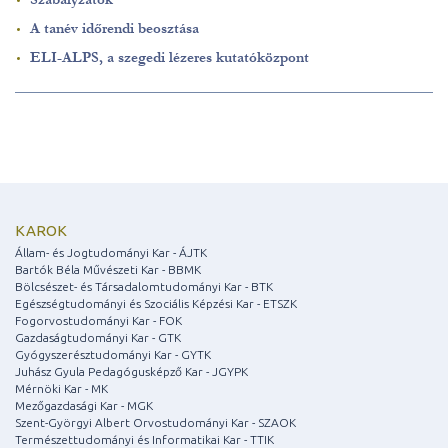
A tanév időrendi beosztása
ELI-ALPS, a szegedi lézeres kutatóközpont
KAROK
Állam- és Jogtudományi Kar - ÁJTK
Bartók Béla Művészeti Kar - BBMK
Bölcsészet- és Társadalomtudományi Kar - BTK
Egészségtudományi és Szociális Képzési Kar - ETSZK
Fogorvostudományi Kar - FOK
Gazdaságtudományi Kar - GTK
Gyógyszerésztudományi Kar - GYTK
Juhász Gyula Pedagógusképző Kar - JGYPK
Mérnöki Kar - MK
Mezőgazdasági Kar - MGK
Szent-Györgyi Albert Orvostudományi Kar - SZAOK
Természettudományi és Informatikai Kar - TTIK