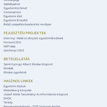
Szabályzatok
Egyetemtörténet
Centenárium
Egyetemi élet
Egyetemi Értesítő
Belső visszaélés-bejelentési rendszer
FEJLESZTÉSI PROJEKTEK
Interreg - Határon átnyúló együttműködések
Horizon2020
NKFI alap
Széchenyi 2020
BETEGELLÁTÁS
Szent-Györgyi Albert Klinikai Központ
Klinikák
Klinikai ügyeletek
HASZNOS LINKEK
Egyetemi klubok
Klebelsberg Könyvtár
József Attila Tanulmányi és Információs Központ
EHÖK
Térkép
Rendezvényhelyszín - SZTE központi épület