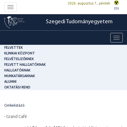
2026. augusztus 7., péntek
Toggle
EN
navigation
Szegedi Tudományegyetem
Toggl
navig
FELVETTEK
KLINIKAI KÖZPONT
FELVÉTELIZŐKNEK
FELVETT HALLGATÓKNAK
HALLGATÓKNAK
MUNKATÁRSAKNAK
ALUMNI
OKTATÁSI REND
Cimkelistázó
- Grand Café