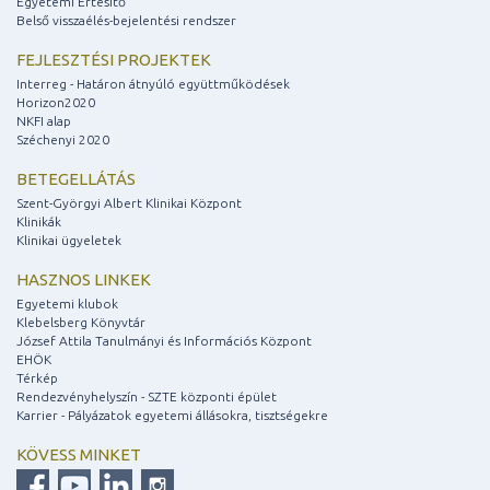
Egyetemi Értesítő
Belső visszaélés-bejelentési rendszer
FEJLESZTÉSI PROJEKTEK
Interreg - Határon átnyúló együttműködések
Horizon2020
NKFI alap
Széchenyi 2020
BETEGELLÁTÁS
Szent-Györgyi Albert Klinikai Központ
Klinikák
Klinikai ügyeletek
HASZNOS LINKEK
Egyetemi klubok
Klebelsberg Könyvtár
József Attila Tanulmányi és Információs Központ
EHÖK
Térkép
Rendezvényhelyszín - SZTE központi épület
Karrier - Pályázatok egyetemi állásokra, tisztségekre
KÖVESS MINKET