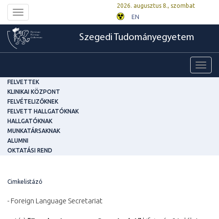
2026. augusztus 8., szombat
Toggle
EN
navigation
Szegedi Tudományegyetem
Toggl
navig
FELVETTEK
KLINIKAI KÖZPONT
FELVÉTELIZŐKNEK
FELVETT HALLGATÓKNAK
HALLGATÓKNAK
MUNKATÁRSAKNAK
ALUMNI
OKTATÁSI REND
Cimkelistázó
- Foreign Language Secretariat