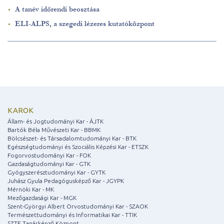
A tanév időrendi beosztása
ELI-ALPS, a szegedi lézeres kutatóközpont
KAROK
Állam- és Jogtudományi Kar - ÁJTK
Bartók Béla Művészeti Kar - BBMK
Bölcsészet- és Társadalomtudományi Kar - BTK
Egészségtudományi és Szociális Képzési Kar - ETSZK
Fogorvostudományi Kar - FOK
Gazdaságtudományi Kar - GTK
Gyógyszerésztudományi Kar - GYTK
Juhász Gyula Pedagógusképző Kar - JGYPK
Mérnöki Kar - MK
Mezőgazdasági Kar - MGK
Szent-Györgyi Albert Orvostudományi Kar - SZAOK
Természettudományi és Informatikai Kar - TTIK
SZTE Tanárképző Központ