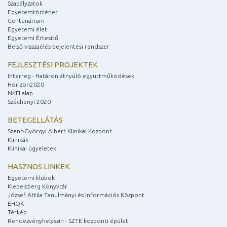
Szabályzatok
Egyetemtörténet
Centenárium
Egyetemi élet
Egyetemi Értesítő
Belső visszaélés-bejelentési rendszer
FEJLESZTÉSI PROJEKTEK
Interreg - Határon átnyúló együttműködések
Horizon2020
NKFI alap
Széchenyi 2020
BETEGELLÁTÁS
Szent-Györgyi Albert Klinikai Központ
Klinikák
Klinikai ügyeletek
HASZNOS LINKEK
Egyetemi klubok
Klebelsberg Könyvtár
József Attila Tanulmányi és Információs Központ
EHÖK
Térkép
Rendezvényhelyszín - SZTE központi épület