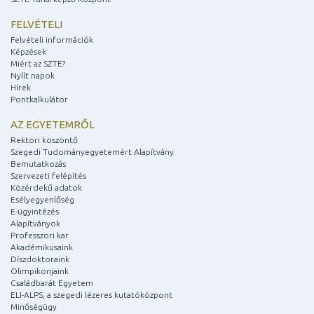
FELVÉTELI
Felvételi információk
Képzések
Miért az SZTE?
Nyílt napok
Hírek
Pontkalkulátor
AZ EGYETEMRŐL
Rektori köszöntő
Szegedi Tudományegyetemért Alapítvány
Bemutatkozás
Szervezeti felépítés
Közérdekű adatok
Esélyegyenlőség
E-ügyintézés
Alapítványok
Professzori kar
Akadémikusaink
Díszdoktoraink
Olimpikonjaink
Családbarát Egyetem
ELI-ALPS, a szegedi lézeres kutatóközpont
Minőségügy