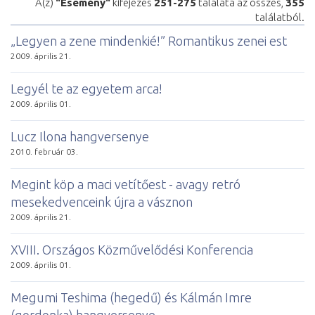
A(z)
"Esemény"
kifejezés
251-275
találata az összes,
355
találatból.
„Legyen a zene mindenkié!” Romantikus zenei est
2009. április 21.
Legyél te az egyetem arca!
2009. április 01.
Lucz Ilona hangversenye
2010. február 03.
Megint köp a maci vetítőest - avagy retró
mesekedvenceink újra a vásznon
2009. április 21.
XVIII. Országos Közművelődési Konferencia
2009. április 01.
Megumi Teshima (hegedű) és Kálmán Imre
(gordonka) hangversenye