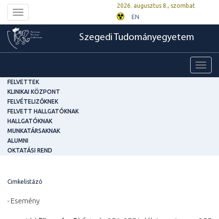
2026. augusztus 8., szombat
Toggle
EN
navigation
Szegedi Tudományegyetem
Toggl
navig
FELVETTEK
KLINIKAI KÖZPONT
FELVÉTELIZŐKNEK
FELVETT HALLGATÓKNAK
HALLGATÓKNAK
MUNKATÁRSAKNAK
ALUMNI
OKTATÁSI REND
Cimkelistázó
- Esemény