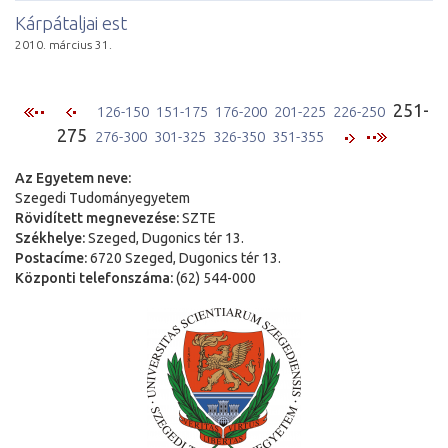
Kárpátaljai est
2010. március 31.
251-
126-150
151-175
176-200
201-225
226-250
275
276-300
301-325
326-350
351-355
Az Egyetem neve:
Szegedi Tudományegyetem
Rövidített megnevezése:
SZTE
Székhelye:
Szeged, Dugonics tér 13.
Postacíme:
6720 Szeged, Dugonics tér 13.
Központi telefonszáma:
(62) 544-000