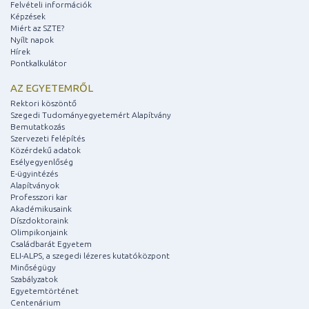
Felvételi információk
Képzések
Miért az SZTE?
Nyílt napok
Hírek
Pontkalkulátor
AZ EGYETEMRŐL
Rektori köszöntő
Szegedi Tudományegyetemért Alapítvány
Bemutatkozás
Szervezeti felépítés
Közérdekű adatok
Esélyegyenlőség
E-ügyintézés
Alapítványok
Professzori kar
Akadémikusaink
Díszdoktoraink
Olimpikonjaink
Családbarát Egyetem
ELI-ALPS, a szegedi lézeres kutatóközpont
Minőségügy
Szabályzatok
Egyetemtörténet
Centenárium