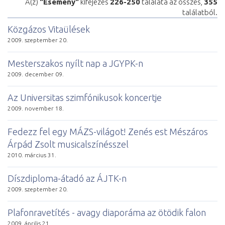
A(z)
"Esemény"
kifejezés
226-250
találata az összes,
355
találatból.
Közgázos Vitaülések
2009. szeptember 20.
Mesterszakos nyílt nap a JGYPK-n
2009. december 09.
Az Universitas szimfónikusok koncertje
2009. november 18.
Fedezz fel egy MÁZS-világot! Zenés est Mészáros
Árpád Zsolt musicalszínésszel
2010. március 31.
Díszdiploma-átadó az ÁJTK-n
2009. szeptember 20.
Plafonravetítés - avagy diaporáma az ötödik falon
2009. április 21.