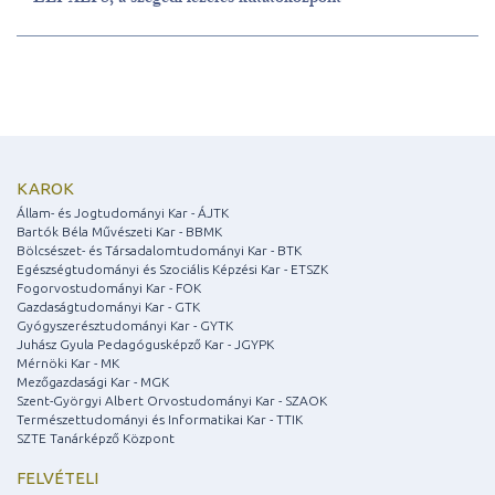
KAROK
Állam- és Jogtudományi Kar - ÁJTK
Bartók Béla Művészeti Kar - BBMK
Bölcsészet- és Társadalomtudományi Kar - BTK
Egészségtudományi és Szociális Képzési Kar - ETSZK
Fogorvostudományi Kar - FOK
Gazdaságtudományi Kar - GTK
Gyógyszerésztudományi Kar - GYTK
Juhász Gyula Pedagógusképző Kar - JGYPK
Mérnöki Kar - MK
Mezőgazdasági Kar - MGK
Szent-Györgyi Albert Orvostudományi Kar - SZAOK
Természettudományi és Informatikai Kar - TTIK
SZTE Tanárképző Központ
FELVÉTELI