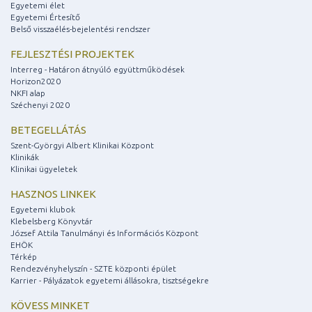
Egyetemi élet
Egyetemi Értesítő
Belső visszaélés-bejelentési rendszer
FEJLESZTÉSI PROJEKTEK
Interreg - Határon átnyúló együttműködések
Horizon2020
NKFI alap
Széchenyi 2020
BETEGELLÁTÁS
Szent-Györgyi Albert Klinikai Központ
Klinikák
Klinikai ügyeletek
HASZNOS LINKEK
Egyetemi klubok
Klebelsberg Könyvtár
József Attila Tanulmányi és Információs Központ
EHÖK
Térkép
Rendezvényhelyszín - SZTE központi épület
Karrier - Pályázatok egyetemi állásokra, tisztségekre
KÖVESS MINKET