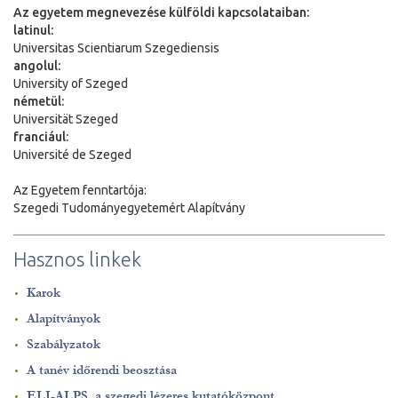
Az egyetem megnevezése külföldi kapcsolataiban:
latinul:
Universitas Scientiarum Szegediensis
angolul:
University of Szeged
németül:
Universit
ä
t Szeged
franciául:
Université de Szeged
Az Egyetem fenntartója:
Szegedi Tudományegyetemért Alapítvány
Hasznos linkek
Karok
Alapítványok
Szabályzatok
A tanév időrendi beosztása
ELI-ALPS, a szegedi lézeres kutatóközpont