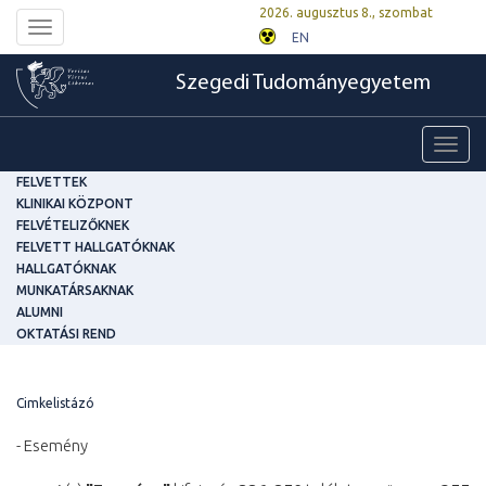
2026. augusztus 8., szombat
Toggle
EN
navigation
Szegedi Tudományegyetem
Toggl
navig
FELVETTEK
KLINIKAI KÖZPONT
FELVÉTELIZŐKNEK
FELVETT HALLGATÓKNAK
HALLGATÓKNAK
MUNKATÁRSAKNAK
ALUMNI
OKTATÁSI REND
Cimkelistázó
- Esemény