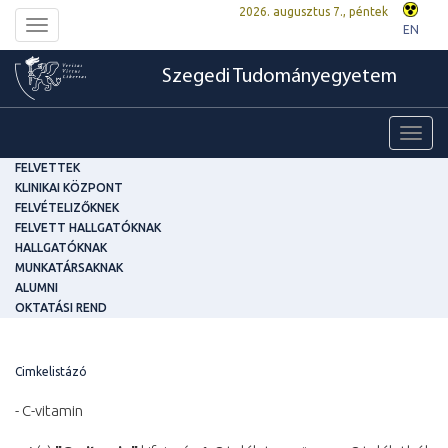
2026. augusztus 7., péntek
Toggle
EN
navigation
Szegedi Tudományegyetem
Toggl
navig
FELVETTEK
KLINIKAI KÖZPONT
FELVÉTELIZŐKNEK
FELVETT HALLGATÓKNAK
HALLGATÓKNAK
MUNKATÁRSAKNAK
ALUMNI
OKTATÁSI REND
Cimkelistázó
- C-vitamin