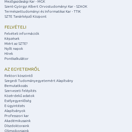
Mezőgazdasági Kar - MGK
Szent-Györgyi Albert Orvostudományi Kar - SZAOK
Természettudományi és Informatikai Kar - TTIK
SZTE Tanárképző Központ
FELVÉTELI
Felvételi információk
Képzések
Miért az SZTE?
Nyílt napok
Hírek
Pontkalkulátor
AZ EGYETEMRŐL
Rektori köszöntő
Szegedi Tudományegyetemért Alapítvány
Bemutatkozás
Szervezeti felépítés
Közérdekű adatok
Esélyegyenlőség
E-ügyintézés
Alapítványok
Professzori kar
Akadémikusaink
Díszdoktoraink
Olimpikonjaink