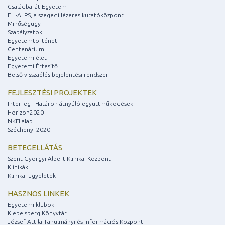
Családbarát Egyetem
ELI-ALPS, a szegedi lézeres kutatóközpont
Minőségügy
Szabályzatok
Egyetemtörténet
Centenárium
Egyetemi élet
Egyetemi Értesítő
Belső visszaélés-bejelentési rendszer
FEJLESZTÉSI PROJEKTEK
Interreg - Határon átnyúló együttműködések
Horizon2020
NKFI alap
Széchenyi 2020
BETEGELLÁTÁS
Szent-Györgyi Albert Klinikai Központ
Klinikák
Klinikai ügyeletek
HASZNOS LINKEK
Egyetemi klubok
Klebelsberg Könyvtár
József Attila Tanulmányi és Információs Központ