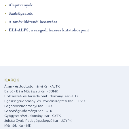
Alapítványok
Szabályzatok
A tanév időrendi beosztása
ELI-ALPS, a szegedi lézeres kutatóközpont
KAROK
Állam- és Jogtudományi Kar - ÁJTK
Bartók Béla Művészeti Kar - BBMK
Bölcsészet- és Társadalomtudományi Kar - BTK
Egészségtudományi és Szociális Képzési Kar - ETSZK
Fogorvostudományi Kar - FOK
Gazdaságtudományi Kar - GTK
Gyógyszerésztudományi Kar - GYTK
Juhász Gyula Pedagógusképző Kar - JGYPK
Mérnöki Kar - MK