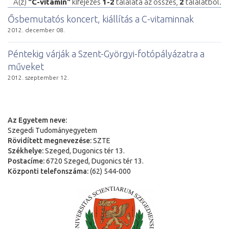
A(z)
"C-vitamin"
kifejezés
1-2
találata az összes,
2
találatból.
Ősbemutatós koncert, kiállítás a C-vitaminnak
2012. december 08.
Péntekig várják a Szent-Györgyi-fotópályázatra a
műveket
2012. szeptember 12.
Az Egyetem neve:
Szegedi Tudományegyetem
Rövidített megnevezése:
SZTE
Székhelye:
Szeged, Dugonics tér 13.
Postacíme:
6720 Szeged, Dugonics tér 13.
Központi telefonszáma:
(62) 544-000