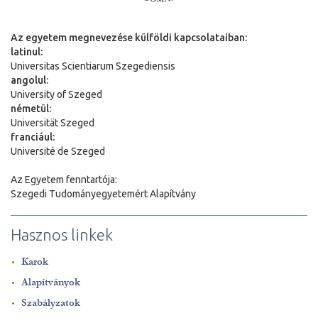
Az egyetem megnevezése külföldi kapcsolataiban:
latinul:
Universitas Scientiarum Szegediensis
angolul:
University of Szeged
németül:
Universit
ä
t Szeged
franciául:
Université de Szeged
Az Egyetem fenntartója:
Szegedi Tudományegyetemért Alapítvány
Hasznos linkek
Karok
Alapítványok
Szabályzatok