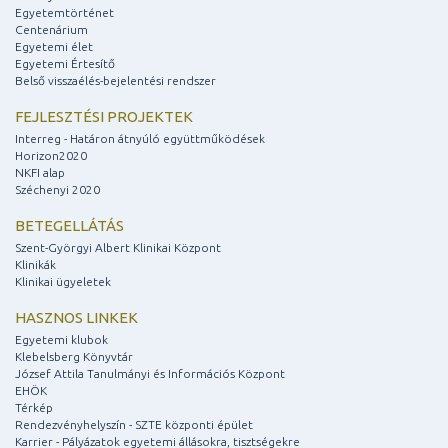
Egyetemtörténet
Centenárium
Egyetemi élet
Egyetemi Értesítő
Belső visszaélés-bejelentési rendszer
FEJLESZTÉSI PROJEKTEK
Interreg - Határon átnyúló együttműködések
Horizon2020
NKFI alap
Széchenyi 2020
BETEGELLÁTÁS
Szent-Györgyi Albert Klinikai Központ
Klinikák
Klinikai ügyeletek
HASZNOS LINKEK
Egyetemi klubok
Klebelsberg Könyvtár
József Attila Tanulmányi és Információs Központ
EHÖK
Térkép
Rendezvényhelyszín - SZTE központi épület
Karrier - Pályázatok egyetemi állásokra, tisztségekre