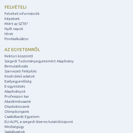
FELVÉTELI
Felvételi információk
Képzések
Miért az SZTE?
Nyílt napok
Hírek
Pontkalkulátor
AZ EGYETEMRŐL
Rektori köszöntő
Szegedi Tudományegyetemért Alapítvány
Bemutatkozás
Szervezeti felépítés
Közérdekű adatok
Esélyegyenlőség
E-ügyintézés
Alapítványok
Professzori kar
Akadémikusaink
Díszdoktoraink
Olimpikonjaink
Családbarát Egyetem
ELI-ALPS, a szegedi lézeres kutatóközpont
Minőségügy
Szabályzatok