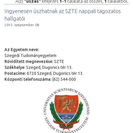
A(z)
"úszás"
kifejezés
1-1
találata az összes,
1
találatból.
Ingyenesen úszhatnak az SZTE nappali tagozatos
hallgatói
2012. szeptember 08.
Az Egyetem neve:
Szegedi Tudományegyetem
Rövidített megnevezése:
SZTE
Székhelye:
Szeged, Dugonics tér 13.
Postacíme:
6720 Szeged, Dugonics tér 13.
Központi telefonszáma:
(62) 544-000