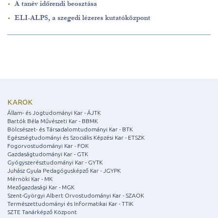
A tanév időrendi beosztása
ELI-ALPS, a szegedi lézeres kutatóközpont
KAROK
Állam- és Jogtudományi Kar - ÁJTK
Bartók Béla Művészeti Kar - BBMK
Bölcsészet- és Társadalomtudományi Kar - BTK
Egészségtudományi és Szociális Képzési Kar - ETSZK
Fogorvostudományi Kar - FOK
Gazdaságtudományi Kar - GTK
Gyógyszerésztudományi Kar - GYTK
Juhász Gyula Pedagógusképző Kar - JGYPK
Mérnöki Kar - MK
Mezőgazdasági Kar - MGK
Szent-Györgyi Albert Orvostudományi Kar - SZAOK
Természettudományi és Informatikai Kar - TTIK
SZTE Tanárképző Központ