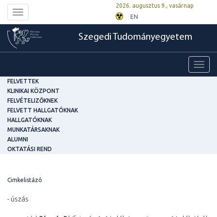
2026. augusztus 9., vasárnap
Toggle
EN
navigation
Szegedi Tudományegyetem
Toggl
navig
FELVETTEK
KLINIKAI KÖZPONT
FELVÉTELIZŐKNEK
FELVETT HALLGATÓKNAK
HALLGATÓKNAK
MUNKATÁRSAKNAK
ALUMNI
OKTATÁSI REND
Cimkelistázó
- úszás