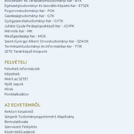
Bölcsészet- és Társadalomtudományi Kar - BTK
Egészségtudományi és Szociális Képzési Kar - ETSZK
Fogorvostudományi Kar - FOK
Gazdaságtudományi Kar - GTK
Gyógyszerésztudományi Kar - GYTK
Juhász Gyula Pedagógusképző Kar - JGYPK
Mérnöki Kar - MK
Mezőgazdasági Kar - MGK
Szent-Györgyi Albert Orvostudományi Kar - SZAOK
Természettudományi és Informatikai Kar - TTIK
SZTE Tanárképző Központ
FELVÉTELI
Felvételi információk
Képzések
Miért az SZTE?
Nyílt napok
Hírek
Pontkalkulátor
AZ EGYETEMRŐL
Rektori köszöntő
Szegedi Tudományegyetemért Alapítvány
Bemutatkozás
Szervezeti felépítés
Közérdekű adatok