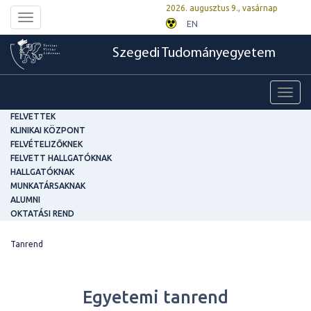
2026. augusztus 9., vasárnap
Toggle
EN
navigation
Szegedi Tudományegyetem
Toggl
navig
FELVETTEK
KLINIKAI KÖZPONT
FELVÉTELIZŐKNEK
FELVETT HALLGATÓKNAK
HALLGATÓKNAK
MUNKATÁRSAKNAK
ALUMNI
OKTATÁSI REND
Tanrend
Egyetemi tanrend