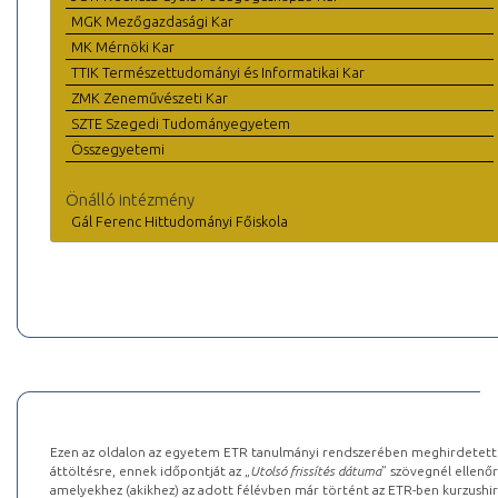
MGK Mezőgazdasági Kar
MK Mérnöki Kar
TTIK Természettudományi és Informatikai Kar
ZMK Zeneművészeti Kar
SZTE Szegedi Tudományegyetem
Összegyetemi
Önálló intézmény
Gál Ferenc Hittudományi Főiskola
Ezen az oldalon az egyetem ETR tanulmányi rendszerében meghirdetett k
áttöltésre, ennek időpontját az „
Utolsó frissítés dátuma
” szövegnél ellenőr
amelyekhez (akikhez) az adott félévben már történt az ETR-ben kurzushi