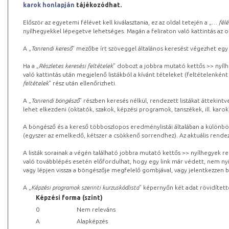
karok honlapján
tájékozódhat.
Először az egyetemi félévet kell kiválasztania, ez az oldal tetején a „
… félé
nyílhegyekkel lépegetve lehetséges. Magán a feliraton való kattintás az old
A „
Tanrendi kereső
” mezőbe írt szöveggel általános keresést végezhet egy
Ha a „
Részletes keresési feltételek
” dobozt a jobbra mutató kettős >> nyílh
való kattintás után megjelenő listákból a kívánt tételeket (feltételenként
feltételek
” rész után ellenőrizheti.
A „
Tanrendi böngésző
” részben keresés nélkül, rendezett listákat áttekin
lehet elkezdeni (oktatók, szakok, képzési programok, tanszékek, ill. karok
A böngésző és a kereső többoszlopos eredménylistái általában a különböz
(egyszer az emelkedő, kétszer a csökkenő sorrendhez). Az aktuális rendez
A listák sorainak a végén található jobbra mutató kettős >> nyílhegyek r
való továbblépés esetén előfordulhat, hogy egy link már védett, nem nyi
vagy lépjen vissza a böngészője megfelelő gombjával, vagy jelentkezzen be
A „
Képzési programok szerinti kurzuskódlista
” képernyőn két adat rövidített
Képzési forma (szint)
0
Nem releváns
A
Alapképzés