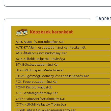
Tanre
Képzések karonként
ÁJTK Állam- és Jogtudományi Kar
ÁJTK-KT Állam- és Jogtudományi Kar Kecskemét
ÁOK Általános Orvostudományi Kar
ÁOK-Külföldi Hallgatók Titkársága
BTK Bölcsészettudományi Kar
BTK-BMI Budapest Média Intézet
ETSZK Egészségtudományi és Szociális Képzési Kar
FOK Fogorvostudományi Kar
FOK-K Külföldi Hallgatók
GTK Gazdaságtudományi Kar
GYTK Gyógyszerésztudományi Kar
GYTK-Külföldi Hallgatók Titkársága
JGYPK Juhász Gyula Pedagógusképző Kar