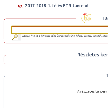
2017-2018-1. félév ETR-tanrend
Ta
Kérjük, írja be a keresett adat (kurzuskód címe, kódja, oktató, tanszék, szak
Részletes ker
A részletes tanterv