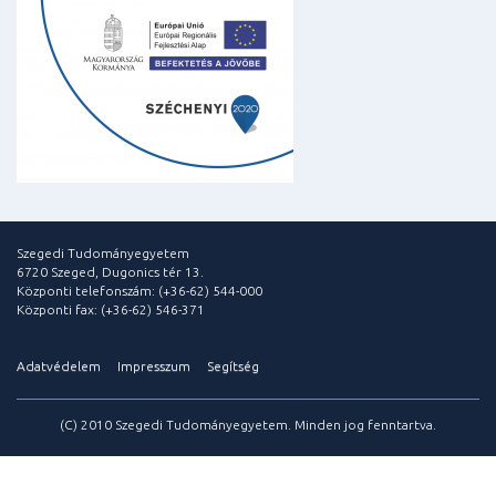
Szegedi Tudományegyetem
6720 Szeged, Dugonics tér 13.
Központi telefonszám: (+36-62) 544-000
Központi fax: (+36-62) 546-371
Adatvédelem
Impresszum
Segítség
(C) 2010 Szegedi Tudományegyetem. Minden jog fenntartva.