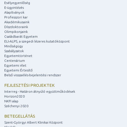
Esélyegyenlőség
E-ügyintézés
Alapítványok
Professzori kar
Akadémikusaink
Díszdoktoraink
Olimpikonjaink
Családbarát Egyetem
ELI-ALPS, a szegedi lézeres kutatóközpont
Minőségügy
Szabályzatok
Egyetemtörténet
Centenárium
Egyetemi élet
Egyetemi Értesítő
Belső visszaélés-bejelentési rendszer
FEJLESZTÉSI PROJEKTEK
Interreg - Határon átnyúló együttműködések
Horizon2020
NKFI alap
Széchenyi 2020
BETEGELLÁTÁS
Szent-Györgyi Albert Klinikai Központ