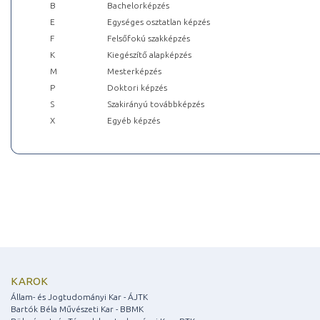
B
Bachelorképzés
E
Egységes osztatlan képzés
F
Felsőfokú szakképzés
K
Kiegészítő alapképzés
M
Mesterképzés
P
Doktori képzés
S
Szakirányú továbbképzés
X
Egyéb képzés
KAROK
Állam- és Jogtudományi Kar - ÁJTK
Bartók Béla Művészeti Kar - BBMK