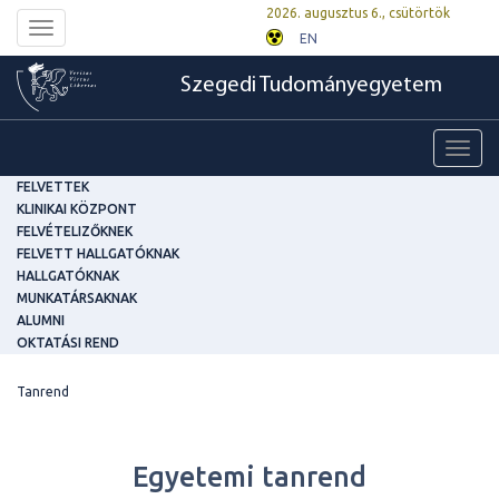
2026. augusztus 6., csütörtök
Toggle
EN
navigation
Szegedi Tudományegyetem
Toggl
navig
FELVETTEK
KLINIKAI KÖZPONT
FELVÉTELIZŐKNEK
FELVETT HALLGATÓKNAK
HALLGATÓKNAK
MUNKATÁRSAKNAK
ALUMNI
OKTATÁSI REND
Tanrend
Egyetemi tanrend