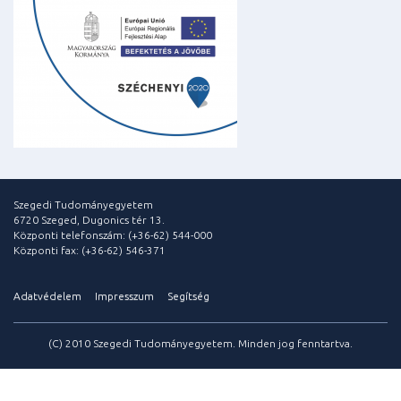
Szegedi Tudományegyetem
6720 Szeged, Dugonics tér 13.
Központi telefonszám: (+36-62) 544-000
Központi fax: (+36-62) 546-371
Adatvédelem
Impresszum
Segítség
(C) 2010 Szegedi Tudományegyetem. Minden jog fenntartva.