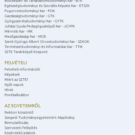
Bölcsészet- és Társadalomtudományi Kar - BTK
Egészségtudományi és Szociális Képzési Kar - ETSZK
Fogorvostudományi Kar - FOK
Gazdaságtudományi Kar - GTK
Gyógyszerésztudományi Kar - GYTK
Juhász Gyula Pedagógusképző Kar - JGYPK
Mérnöki Kar - MK
Mezőgazdasági Kar - MGK
Szent-Györgyi Albert Orvostudományi Kar - SZAOK
Természettudományi és Informatikai Kar - TTIK
SZTE Tanárképző Központ
FELVÉTELI
Felvételi információk
Képzések
Miért az SZTE?
Nyílt napok
Hírek
Pontkalkulátor
AZ EGYETEMRŐL
Rektori köszöntő
Szegedi Tudományegyetemért Alapítvány
Bemutatkozás
Szervezeti felépítés
Közérdekű adatok