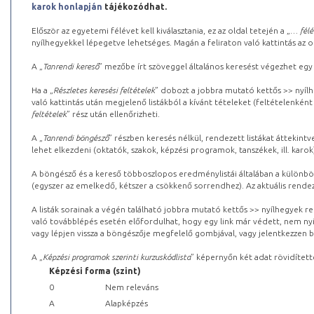
karok honlapján
tájékozódhat.
Először az egyetemi félévet kell kiválasztania, ez az oldal tetején a „
… félé
nyílhegyekkel lépegetve lehetséges. Magán a feliraton való kattintás az old
A „
Tanrendi kereső
” mezőbe írt szöveggel általános keresést végezhet egy
Ha a „
Részletes keresési feltételek
” dobozt a jobbra mutató kettős >> nyílh
való kattintás után megjelenő listákból a kívánt tételeket (feltételenként
feltételek
” rész után ellenőrizheti.
A „
Tanrendi böngésző
” részben keresés nélkül, rendezett listákat áttekin
lehet elkezdeni (oktatók, szakok, képzési programok, tanszékek, ill. karok
A böngésző és a kereső többoszlopos eredménylistái általában a különböz
(egyszer az emelkedő, kétszer a csökkenő sorrendhez). Az aktuális rendez
A listák sorainak a végén található jobbra mutató kettős >> nyílhegyek r
való továbblépés esetén előfordulhat, hogy egy link már védett, nem nyi
vagy lépjen vissza a böngészője megfelelő gombjával, vagy jelentkezzen be
A „
Képzési programok szerinti kurzuskódlista
” képernyőn két adat rövidített
Képzési forma (szint)
0
Nem releváns
A
Alapképzés