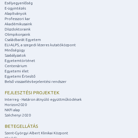
Esélyegyenlőség
E-ügyintézés
Alapítványok
Professzori kar
Akadémikusaink
Díszdoktoraink
Olimpikonjaink
Családbarát Egyetem
ELI-ALPS, a szegedi lézeres kutatóközpont
Minőségügy
Szabályzatok
Egyetemtörténet
Centenárium
Egyetemi élet
Egyetemi Értesítő
Belső visszaélés-bejelentési rendszer
FEJLESZTÉSI PROJEKTEK
Interreg - Határon átnyúló együttműködések
Horizon2020
NKFI alap
Széchenyi 2020
BETEGELLÁTÁS
Szent-Györgyi Albert Klinikai Központ