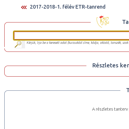
2017-2018-1. félév ETR-tanrend
Ta
Kérjük, írja be a keresett adat (kurzuskód címe, kódja, oktató, tanszék, szak
Részletes ker
A részletes tanterv