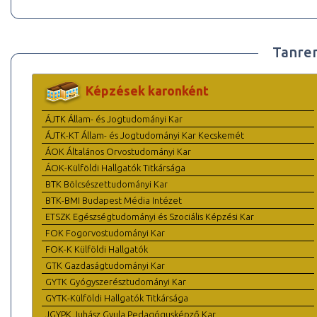
Tanre
Képzések karonként
ÁJTK Állam- és Jogtudományi Kar
ÁJTK-KT Állam- és Jogtudományi Kar Kecskemét
ÁOK Általános Orvostudományi Kar
ÁOK-Külföldi Hallgatók Titkársága
BTK Bölcsészettudományi Kar
BTK-BMI Budapest Média Intézet
ETSZK Egészségtudományi és Szociális Képzési Kar
FOK Fogorvostudományi Kar
FOK-K Külföldi Hallgatók
GTK Gazdaságtudományi Kar
GYTK Gyógyszerésztudományi Kar
GYTK-Külföldi Hallgatók Titkársága
JGYPK Juhász Gyula Pedagógusképző Kar