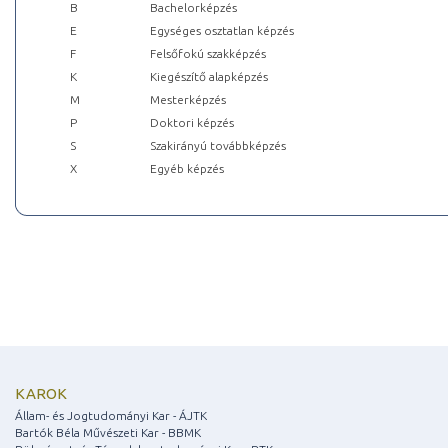
B
Bachelorképzés
E
Egységes osztatlan képzés
F
Felsőfokú szakképzés
K
Kiegészítő alapképzés
M
Mesterképzés
P
Doktori képzés
S
Szakirányú továbbképzés
X
Egyéb képzés
KAROK
Állam- és Jogtudományi Kar - ÁJTK
Bartók Béla Művészeti Kar - BBMK