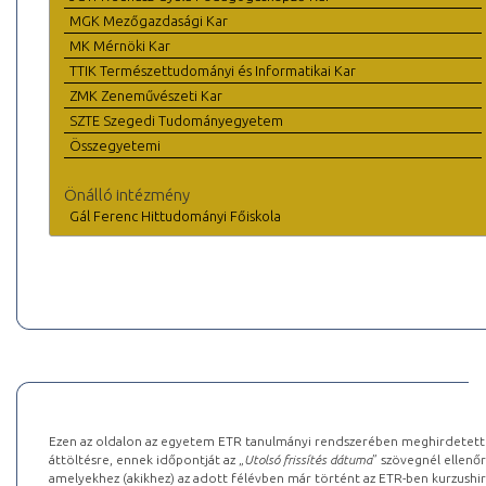
MGK Mezőgazdasági Kar
MK Mérnöki Kar
TTIK Természettudományi és Informatikai Kar
ZMK Zeneművészeti Kar
SZTE Szegedi Tudományegyetem
Összegyetemi
Önálló intézmény
Gál Ferenc Hittudományi Főiskola
Ezen az oldalon az egyetem ETR tanulmányi rendszerében meghirdetett k
áttöltésre, ennek időpontját az „
Utolsó frissítés dátuma
” szövegnél ellenőr
amelyekhez (akikhez) az adott félévben már történt az ETR-ben kurzushi