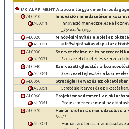
MK-ALAP-MENT Alapozó tárgyak mentorpedagóg
AL0010
Innováció menedzselése a köznev
AL0011
Innováció menedzselése a közne
_Gyakorlati jegy
AL0020
Minőségirányítás alapjai az oktat
AL0021
Minőségirányítás alapjai az oktat
AL0030
Szervezetelmélet és szervezeti k
AL0031
Szervezetelmélet és szervezeti k
AL0040
Szervezetfejlesztés a köznevelés
AL0041
Szervezetfejlesztés a köznevelé
AL0050
Stratégiai tervezés az oktatásban
AL0051
Stratégiai tervezés az oktatásban
AL0060
Projektmenedzsment az oktatásb
AL0061
Projektmenedzsment az oktatás
AL0070
Humán erőforrás menedzselése a 
kredit
AL0071
Humán erőforrás menedzselése a