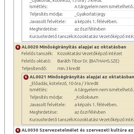
_Gyakorlat, kötelező, 15 óra / 5 kredit
Ismétlés:
A tárgyelem nem ismételhető.
Teljesítés módja:
_Gyakorlati jegy
Javasolt felvétele:
a képzés 1. félévében.
Meghirdetése:
az őszi félévben
Kurzushirdető tanszék:
Közoktatási Vezetőképző Inté
AL0020 Minőségirányítás alapjai az oktatásban
Felelős tanszék:
Közoktatási Vezetőképző Intézet
Felelős oktató:
Baráth Tibor Dr. (BATHAHS.SZE)
Teljesítendő:
min.3 kredit
AL0021 Minőségirányítás alapjai az oktatásba
_Előadás, kötelező, 10 óra / 3 kredit
Ismétlés:
A tárgyelem nem ismételhető.
Teljesítés módja:
_Kollokvium
Javasolt felvétele:
a képzés 1. félévében.
Meghirdetése:
az őszi félévben
Kurzushirdető tanszék:
Közoktatási Vezetőképző Inté
AL0030 Szervezetelmélet és szervezeti kultúra a