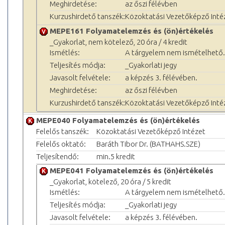
Meghirdetése:
az őszi félévben
Kurzushirdető tanszék:
Közoktatási Vezetőképző Inté
MEPE161 Folyamatelemzés és (ön)értékelés
_Gyakorlat, nem kötelező, 20 óra / 4 kredit
Ismétlés:
A tárgyelem nem ismételhető.
Teljesítés módja:
_Gyakorlati jegy
Javasolt felvétele:
a képzés 3. félévében.
Meghirdetése:
az őszi félévben
Kurzushirdető tanszék:
Közoktatási Vezetőképző Inté
MEPE040 Folyamatelemzés és (ön)értékelés
Felelős tanszék:
Közoktatási Vezetőképző Intézet
Felelős oktató:
Baráth Tibor Dr. (BATHAHS.SZE)
Teljesítendő:
min.5 kredit
MEPE041 Folyamatelemzés és (ön)értékelés
_Gyakorlat, kötelező, 20 óra / 5 kredit
Ismétlés:
A tárgyelem nem ismételhető.
Teljesítés módja:
_Gyakorlati jegy
Javasolt felvétele:
a képzés 3. félévében.