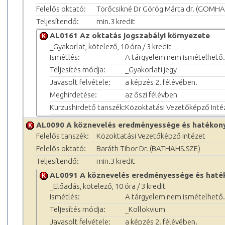
Felelős oktató:
Törőcsikné Dr Görög Márta dr. (GOMHA
Teljesítendő:
min.3 kredit
AL0161 Az oktatás jogszabályi környezete
_Gyakorlat, kötelező, 10 óra / 3 kredit
Ismétlés:
A tárgyelem nem ismételhető.
Teljesítés módja:
_Gyakorlati jegy
Javasolt felvétele:
a képzés 2. félévében.
Meghirdetése:
az őszi félévben
Kurzushirdető tanszék:
Közoktatási Vezetőképző Inté
AL0090 A köznevelés eredményessége és hatékon
Felelős tanszék:
Közoktatási Vezetőképző Intézet
Felelős oktató:
Baráth Tibor Dr. (BATHAHS.SZE)
Teljesítendő:
min.3 kredit
AL0091 A köznevelés eredményessége és haté
_Előadás, kötelező, 10 óra / 3 kredit
Ismétlés:
A tárgyelem nem ismételhető.
Teljesítés módja:
_Kollokvium
Javasolt felvétele:
a képzés 2. félévében.