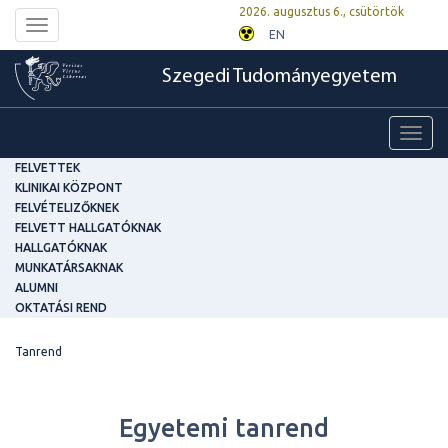
2026. augusztus 6., csütörtök
Toggle
EN
navigation
Szegedi Tudományegyetem
Toggl
navig
FELVETTEK
KLINIKAI KÖZPONT
FELVÉTELIZŐKNEK
FELVETT HALLGATÓKNAK
HALLGATÓKNAK
MUNKATÁRSAKNAK
ALUMNI
OKTATÁSI REND
Tanrend
Egyetemi tanrend