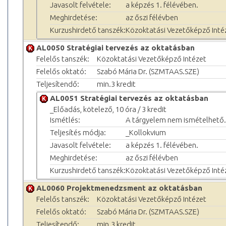
Javasolt felvétele:
a képzés 1. félévében.
Meghirdetése:
az őszi félévben
Kurzushirdető tanszék:
Közoktatási Vezetőképző Inté
AL0050 Stratégiai tervezés az oktatásban
Felelős tanszék:
Közoktatási Vezetőképző Intézet
Felelős oktató:
Szabó Mária Dr. (SZMTAAS.SZE)
Teljesítendő:
min.3 kredit
AL0051 Stratégiai tervezés az oktatásban
_Előadás, kötelező, 10 óra / 3 kredit
Ismétlés:
A tárgyelem nem ismételhető.
Teljesítés módja:
_Kollokvium
Javasolt felvétele:
a képzés 1. félévében.
Meghirdetése:
az őszi félévben
Kurzushirdető tanszék:
Közoktatási Vezetőképző Inté
AL0060 Projektmenedzsment az oktatásban
Felelős tanszék:
Közoktatási Vezetőképző Intézet
Felelős oktató:
Szabó Mária Dr. (SZMTAAS.SZE)
Teljesítendő:
min.3 kredit