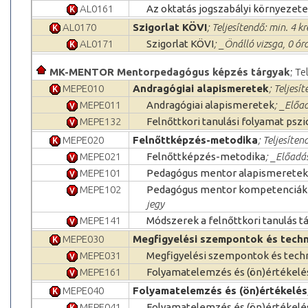
AL0161
Az oktatás jogszabályi környezete
AL0170
Szigorlat KÖVI
; Teljesítendő: min. 4 kr
AL0171
Szigorlat KÖVI
; _Önálló vizsga, 0 ór
MK-MENTOR Mentorpedagógus képzés tárgyak
; Te
MEPE010
Andragógiai alapismeretek
; Teljesí
MEPE011
Andragógiai alapismeretek
; _Előa
MEPE132
Felnőttkori tanulási folyamat pszi
MEPE020
Felnőttképzés-metodika
; Teljesíten
MEPE021
Felnőttképzés-metodika
; _Előadá
MEPE101
Pedagógus mentor alapismeretek
MEPE102
Pedagógus mentor kompetenciák 
jegy
MEPE141
Módszerek a felnőttkori tanulás 
MEPE030
Megfigyelési szempontok és tech
MEPE031
Megfigyelési szempontok és tech
MEPE161
Folyamatelemzés és (ön)értékelé
MEPE040
Folyamatelemzés és (ön)értékelés
MEPE041
Folyamatelemzés és (ön)értékelé