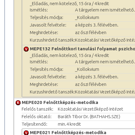
_Előadás, nem kötelező, 15 óra / 4 kredit
Ismétlés:
A tárgyelem nem ismételhető.
Teljesítés módja:
_Kollokvium
Javasolt felvétele:
a képzés 3. félévében.
Meghirdetése:
az őszi félévben
Kurzushirdető tanszék:
Közoktatási Vezetőképző Inté
MEPE132 Felnőttkori tanulási folyamat pszicho
_Előadás, nem kötelező, 15 óra / 4 kredit
Ismétlés:
A tárgyelem nem ismételhető.
Teljesítés módja:
_Kollokvium
Javasolt felvétele:
a képzés 3. félévében.
Meghirdetése:
az őszi félévben
Kurzushirdető tanszék:
Közoktatási Vezetőképző Inté
MEPE020 Felnőttképzés-metodika
Felelős tanszék:
Közoktatási Vezetőképző Intézet
Felelős oktató:
Baráth Tibor Dr. (BATHAHS.SZE)
Teljesítendő:
min.4 kredit
MEPE021 Felnőttképzés-metodika