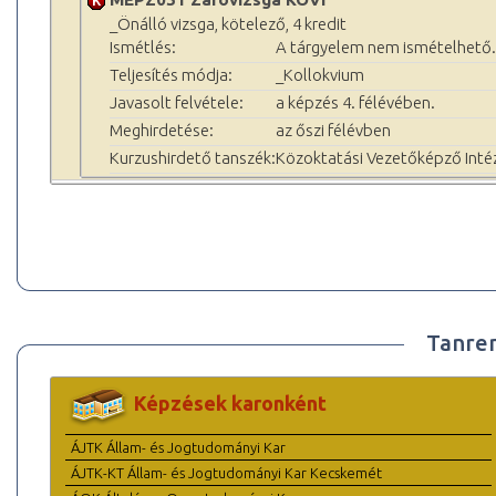
_Önálló vizsga, kötelező, 4 kredit
Ismétlés:
A tárgyelem nem ismételhető.
Teljesítés módja:
_Kollokvium
Javasolt felvétele:
a képzés 4. félévében.
Meghirdetése:
az őszi félévben
Kurzushirdető tanszék:
Közoktatási Vezetőképző Inté
Tanre
Képzések karonként
ÁJTK Állam- és Jogtudományi Kar
ÁJTK-KT Állam- és Jogtudományi Kar Kecskemét