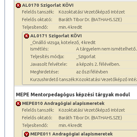
AL0170 Szigorlat KÖVI
Felelős tanszék:
Közoktatási Vezetőképző Intézet
Felelős oktató:
Baráth Tibor Dr. (BATHAHS.SZE)
Teljesítendő:
min.4 kredit
AL0171 Szigorlat KÖVI
_Önálló vizsga, kötelező, 4 kredit
Ismétlés:
A tárgyelem nem ismételhető.
Teljesítés módja:
_Szigorlat
Javasolt felvétele:
a képzés 2. félévében.
Meghirdetése:
az őszi félévben
Kurzushirdető tanszék:
Közoktatási Vezetőképző Inté
MEPE Mentorpedagógus képzési tárgyak modul
MEPE010 Andragógiai alapismeretek
Felelős tanszék:
Közoktatási Vezetőképző Intézet
Felelős oktató:
Baráth Tibor Dr. (BATHAHS.SZE)
Teljesítendő:
min.4 kredit
MEPE011 Andragógiai alapismeretek