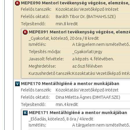
MEPE090 Mentori tevékenység végzése, elemzése, 
Felelős tanszék:
Közoktatási Vezetőképző Intézet
Felelős oktató:
Baráth Tibor Dr. (BATHAHS.SZE)
Teljesítendő:
min.8 kredit
MEPE091 Mentori tevékenység végzése, elemzés
_Gyakorlat, kötelező, 20 óra / 8 kredit
Ismétlés:
A tárgyelem nem ismételhető.
Teljesítés módja:
_Gyakorlati jegy
Javasolt felvétele:
a képzés 4. félévében.
Meghirdetése:
az őszi félévben
Kurzushirdető tanszék:
Közoktatási Vezetőképző Inté
MEPE170 Mentálhigiéné a mentor munkájában
Felelős tanszék:
Közoktatási Vezetőképző Intézet
Felelős oktató:
Dina Miletta Ágnes (DIMTAAF.SZE)
Teljesítendő:
min.4 kredit
MEPE171 Mentálhigiéné a mentor munkájában
_Előadás, kötelező, 8 óra / 4 kredit
Ismétlés:
A tárgyelem nem ismételhető.