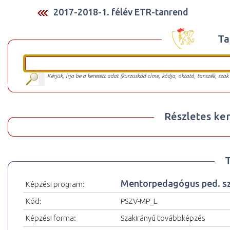
2017-2018-1. félév ETR-tanrend
Ta
Kérjük, írja be a keresett adat (kurzuskód címe, kódja, oktató, tanszék, szak
Részletes ker
Mentorpedagógus ped. szak
Képzési program:
Kód:
PSZV-MP_L
Képzési forma:
Szakirányú továbbképzés