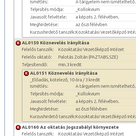
Ismétlés:
A tárgyelem nem ismételhető.
Teljesítés módja:
_Kollokvium
Javasolt felvétele:
a képzés 2. félévében.
Meghirdetése:
az őszi félévben
Kurzushirdető tanszék:
Közoktatási Vezetőképző Inté
AL0150 Köznevelés irányítása
Felelős tanszék:
Közoktatási Vezetőképző Intézet
Felelős oktató:
Palotás Zoltán (PAZTABS.SZE)
Teljesítendő:
min.3 kredit
AL0151 Köznevelés irányítása
_Előadás, kötelező, 10 óra / 3 kredit
Ismétlés:
A tárgyelem nem ismételhető.
Teljesítés módja:
_Kollokvium
Javasolt felvétele:
a képzés 2. félévében.
Meghirdetése:
az őszi félévben
Kurzushirdető tanszék:
Közoktatási Vezetőképző Inté
AL0160 Az oktatás jogszabályi környezete
Felelős tanszék:
Közoktatási Vezetőképző Intézet