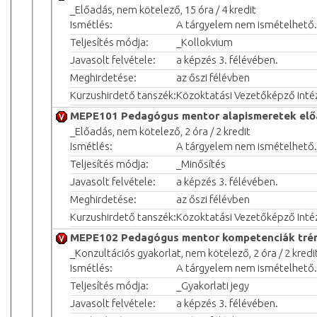
_Előadás, nem kötelező, 15 óra / 4 kredit
Ismétlés:
A tárgyelem nem ismételhető.
Teljesítés módja:
_Kollokvium
Javasolt felvétele:
a képzés 3. félévében.
Meghirdetése:
az őszi félévben
Kurzushirdető tanszék:
Közoktatási Vezetőképző Inté
MEPE101 Pedagógus mentor alapismeretek elő
_Előadás, nem kötelező, 2 óra / 2 kredit
Ismétlés:
A tárgyelem nem ismételhető.
Teljesítés módja:
_Minősítés
Javasolt felvétele:
a képzés 3. félévében.
Meghirdetése:
az őszi félévben
Kurzushirdető tanszék:
Közoktatási Vezetőképző Inté
MEPE102 Pedagógus mentor kompetenciák tré
_Konzultációs gyakorlat, nem kötelező, 2 óra / 2 kredi
Ismétlés:
A tárgyelem nem ismételhető.
Teljesítés módja:
_Gyakorlati jegy
Javasolt felvétele:
a képzés 3. félévében.