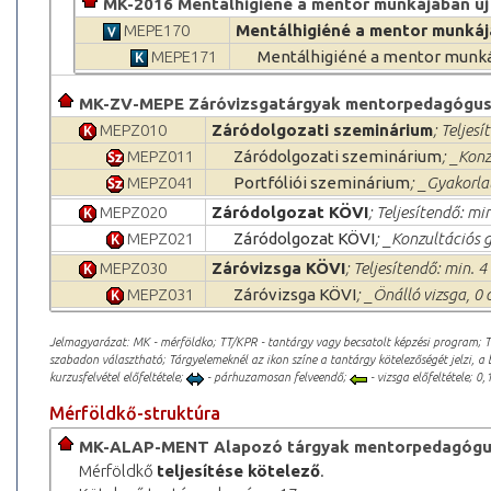
MK-2016 Mentálhigiéné a mentor munkájában új 
MEPE170
Mentálhigiéné a mentor munká
MEPE171
Mentálhigiéné a mentor munk
MK-ZV-MEPE Záróvizsgatárgyak mentorpedagógu
MEPZ010
Záródolgozati szeminárium
; Teljesí
MEPZ011
Záródolgozati szeminárium
; _Kon
MEPZ041
Portfóliói szeminárium
; _Gyakorla
MEPZ020
Záródolgozat KÖVI
; Teljesítendő: min
MEPZ021
Záródolgozat KÖVI
; _Konzultációs g
MEPZ030
Záróvizsga KÖVI
; Teljesítendő: min. 4
MEPZ031
Záróvizsga KÖVI
; _Önálló vizsga, 0
Jelmagyarázat: MK - mérföldko; TT/KPR - tantárgy vagy becsatolt képzési program; 
szabadon választható; Tárgyelemeknél az ikon színe a tantárgy kötelezőségét jelzi, a 
kurzusfelvétel előfeltétele;
- párhuzamosan felveendő;
- vizsga előfeltétele; 0,1
Mérföldkő-struktúra
MK-ALAP-MENT Alapozó tárgyak mentorpedagóg
Mérföldkő
teljesítése kötelező
.