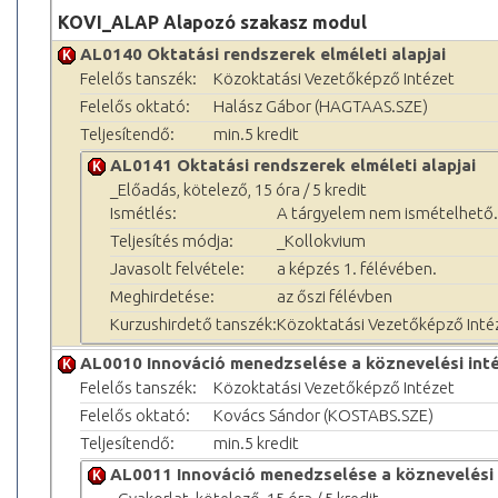
KOVI_ALAP Alapozó szakasz modul
AL0140 Oktatási rendszerek elméleti alapjai
Felelős tanszék:
Közoktatási Vezetőképző Intézet
Felelős oktató:
Halász Gábor (HAGTAAS.SZE)
Teljesítendő:
min.5 kredit
AL0141 Oktatási rendszerek elméleti alapjai
_Előadás, kötelező, 15 óra / 5 kredit
Ismétlés:
A tárgyelem nem ismételhető.
Teljesítés módja:
_Kollokvium
Javasolt felvétele:
a képzés 1. félévében.
Meghirdetése:
az őszi félévben
Kurzushirdető tanszék:
Közoktatási Vezetőképző Inté
AL0010 Innováció menedzselése a köznevelési in
Felelős tanszék:
Közoktatási Vezetőképző Intézet
Felelős oktató:
Kovács Sándor (KOSTABS.SZE)
Teljesítendő:
min.5 kredit
AL0011 Innováció menedzselése a köznevelési