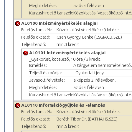
Meghirdetése:
az őszi félévben
Kurzushirdető tanszék:
Közoktatási Vezetőképző Inté
AL0100 Intézményértékelés alapjai
Felelős tanszék:
Közoktatási Vezetőképző Intézet
Felelős oktató:
Cseh Györgyi Lenke (CSGIACB.SZE)
Teljesítendő:
min.3 kredit
AL0101 Intézményértékelés alapjai
_Gyakorlat, kötelező, 10 óra / 3 kredit
Ismétlés:
A tárgyelem nem ismételhető.
Teljesítés módja:
_Gyakorlati jegy
Javasolt felvétele:
a képzés 2. félévében.
Meghirdetése:
az őszi félévben
Kurzushirdető tanszék:
Közoktatási Vezetőképző Inté
AL0110 Információgyűjtés és -elemzés
Felelős tanszék:
Közoktatási Vezetőképző Intézet
Felelős oktató:
Baráth Tibor Dr. (BATHAHS.SZE)
Teljesítendő:
min.5 kredit