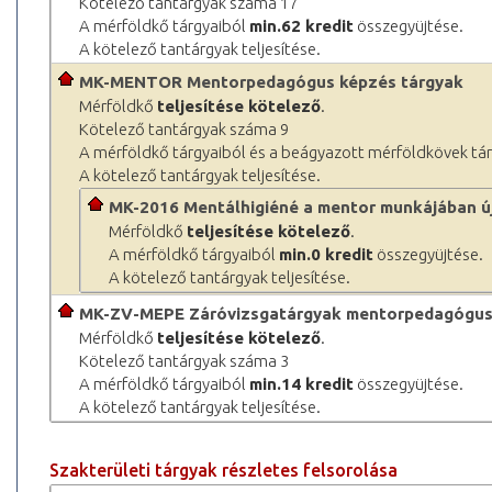
Kötelező tantárgyak száma 17
A mérföldkő tárgyaiból
min.62 kredit
összegyüjtése.
A kötelező tantárgyak teljesítése.
MK-MENTOR Mentorpedagógus képzés tárgyak
Mérföldkő
teljesítése kötelező
.
Kötelező tantárgyak száma 9
A mérföldkő tárgyaiból és a beágyazott mérföldkövek tá
A kötelező tantárgyak teljesítése.
MK-2016 Mentálhigiéné a mentor munkájában új
Mérföldkő
teljesítése kötelező
.
A mérföldkő tárgyaiból
min.0 kredit
összegyüjtése.
A kötelező tantárgyak teljesítése.
MK-ZV-MEPE Záróvizsgatárgyak mentorpedagógu
Mérföldkő
teljesítése kötelező
.
Kötelező tantárgyak száma 3
A mérföldkő tárgyaiból
min.14 kredit
összegyüjtése.
A kötelező tantárgyak teljesítése.
Szakterületi tárgyak részletes felsorolása