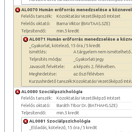
AL0070 Humán erőforrás menedzselése a köznevel
Felelős tanszék:
Közoktatási Vezetőképző Intézet
Felelős oktató:
Barna Viktor (BAVTAAS.SZE)
Teljesítendő:
min.5 kredit
AL0071 Humán erőforrás menedzselése a közn
_Gyakorlat, kötelező, 15 óra / 5 kredit
Ismétlés:
A tárgyelem nem ismételhető.
Teljesítés módja:
_Gyakorlati jegy
Javasolt felvétele:
a képzés 2. félévében.
Meghirdetése:
az őszi félévben
Kurzushirdető tanszék:
Közoktatási Vezetőképző Inté
AL0080 Szociálpszichológia
Felelős tanszék:
Közoktatási Vezetőképző Intézet
Felelős oktató:
Baráth Tibor Dr. (BATHAHS.SZE)
Teljesítendő:
min.5 kredit
AL0081 Szociálpszichológia
_Előadás, kötelező, 15 óra / 5 kredit