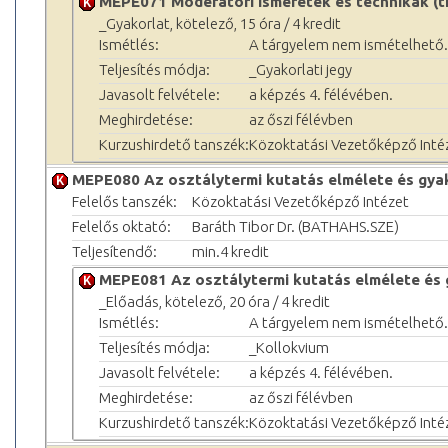
MEPE071 Moderátori ismeretek és technikák (t
_Gyakorlat, kötelező, 15 óra / 4 kredit
Ismétlés:
A tárgyelem nem ismételhető.
Teljesítés módja:
_Gyakorlati jegy
Javasolt felvétele:
a képzés 4. félévében.
Meghirdetése:
az őszi félévben
Kurzushirdető tanszék:
Közoktatási Vezetőképző Inté
MEPE080 Az osztálytermi kutatás elmélete és gya
Felelős tanszék:
Közoktatási Vezetőképző Intézet
Felelős oktató:
Baráth Tibor Dr. (BATHAHS.SZE)
Teljesítendő:
min.4 kredit
MEPE081 Az osztálytermi kutatás elmélete és 
_Előadás, kötelező, 20 óra / 4 kredit
Ismétlés:
A tárgyelem nem ismételhető.
Teljesítés módja:
_Kollokvium
Javasolt felvétele:
a képzés 4. félévében.
Meghirdetése:
az őszi félévben
Kurzushirdető tanszék:
Közoktatási Vezetőképző Inté