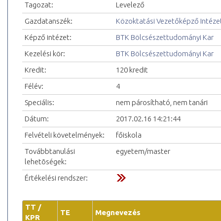
Tagozat:
Levelező
Gazdatanszék:
Közoktatási Vezetőképző Intéze
Képző intézet:
BTK Bölcsészettudományi Kar
Kezelési kör:
BTK Bölcsészettudományi Kar
Kredit:
120 kredit
Félév:
4
Speciális:
nem párosítható, nem tanári
Dátum:
2017.02.16 14:21:44
Felvételi követelmények:
főiskola
Továbbtanulási
egyetem/master
lehetõségek:
Értékelési rendszer:
TT /
TE
Megnevezés
KPR