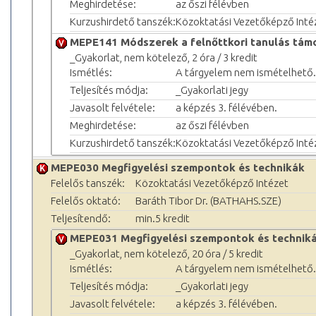
Meghirdetése:
az őszi félévben
Kurzushirdető tanszék:
Közoktatási Vezetőképző Inté
MEPE141 Módszerek a felnőttkori tanulás tám
_Gyakorlat, nem kötelező, 2 óra / 3 kredit
Ismétlés:
A tárgyelem nem ismételhető.
Teljesítés módja:
_Gyakorlati jegy
Javasolt felvétele:
a képzés 3. félévében.
Meghirdetése:
az őszi félévben
Kurzushirdető tanszék:
Közoktatási Vezetőképző Inté
MEPE030 Megfigyelési szempontok és technikák
Felelős tanszék:
Közoktatási Vezetőképző Intézet
Felelős oktató:
Baráth Tibor Dr. (BATHAHS.SZE)
Teljesítendő:
min.5 kredit
MEPE031 Megfigyelési szempontok és technik
_Gyakorlat, nem kötelező, 20 óra / 5 kredit
Ismétlés:
A tárgyelem nem ismételhető.
Teljesítés módja:
_Gyakorlati jegy
Javasolt felvétele:
a képzés 3. félévében.