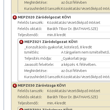
Meghirdetése:
az őszi félévben
Kurzushirdető tanszék:
Közoktatási Vezetőképző Inté
MEPZ020 Záródolgozat KÖVI
Felelős tanszék:
Közoktatási Vezetőképző Intézet
Felelős oktató:
Baráth Tibor Dr. (BATHAHS.SZE)
Teljesítendő:
min.8 kredit
MEPZ021 Záródolgozat KÖVI
_Konzultációs gyakorlat, kötelező, 8 kredit
Ismétlés:
A tárgyelem nem ismételhető.
Teljesítés módja:
_Gyakorlati jegy
Javasolt felvétele:
a képzés 4. félévében.
Meghirdetése:
az őszi félévben
Kurzushirdető tanszék:
Közoktatási Vezetőképző Inté
MEPZ030 Záróvizsga KÖVI
Felelős tanszék:
Közoktatási Vezetőképző Intézet
Felelős oktató:
Baráth Tibor Dr. (BATHAHS.SZE)
Teljesítendő:
min.4 kredit
MEPZ031 Záróvizsga KÖVI