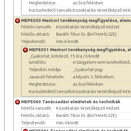
Meghirdetése:
az őszi félévben
Kurzushirdető tanszék:
Közoktatási Vezetőképző Inté
MEPE050 Mentori tevékenység megfigyelése, elemz
Felelős tanszék:
Közoktatási Vezetőképző Intézet
Felelős oktató:
Baráth Tibor Dr. (BATHAHS.SZE)
Teljesítendő:
min.6 kredit
MEPE051 Mentori tevékenység megfigyelése, e
_Gyakorlat, kötelező, 15 óra / 6 kredit
Ismétlés:
A tárgyelem nem ismételhető.
Teljesítés módja:
_Gyakorlati jegy
Javasolt felvétele:
a képzés 3. félévében.
Meghirdetése:
az őszi félévben
Kurzushirdető tanszék:
Közoktatási Vezetőképző Inté
MEPE060 Tanácsadási elméletek és technikák
Felelős tanszék:
Közoktatási Vezetőképző Intézet
Felelős oktató:
Baráth Tibor Dr. (BATHAHS.SZE)
Teljesítendő:
min.4 kredit
MEPE061 Tanácsadási elméletek és technikák