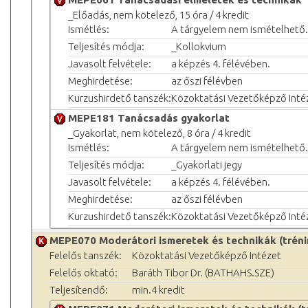
_Előadás, nem kötelező, 15 óra / 4 kredit
Ismétlés:
A tárgyelem nem ismételhető.
Teljesítés módja:
_Kollokvium
Javasolt felvétele:
a képzés 4. félévében.
Meghirdetése:
az őszi félévben
Kurzushirdető tanszék:
Közoktatási Vezetőképző Inté
MEPE181 Tanácsadás gyakorlat
_Gyakorlat, nem kötelező, 8 óra / 4 kredit
Ismétlés:
A tárgyelem nem ismételhető.
Teljesítés módja:
_Gyakorlati jegy
Javasolt felvétele:
a képzés 4. félévében.
Meghirdetése:
az őszi félévben
Kurzushirdető tanszék:
Közoktatási Vezetőképző Inté
MEPE070 Moderátori ismeretek és technikák (tréni
Felelős tanszék:
Közoktatási Vezetőképző Intézet
Felelős oktató:
Baráth Tibor Dr. (BATHAHS.SZE)
Teljesítendő:
min.4 kredit