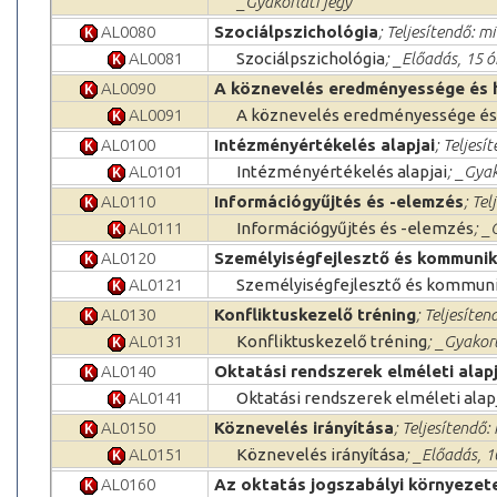
_Gyakorlati jegy
AL0080
Szociálpszichológia
; Teljesítendő: mi
AL0081
Szociálpszichológia
; _Előadás, 15 
AL0090
A köznevelés eredményessége és
AL0091
A köznevelés eredményessége és
AL0100
Intézményértékelés alapjai
; Teljesí
AL0101
Intézményértékelés alapjai
; _Gyak
AL0110
Információgyűjtés és -elemzés
; Tel
AL0111
Információgyűjtés és -elemzés
; _
AL0120
Személyiségfejlesztő és kommunik
AL0121
Személyiségfejlesztő és kommuni
AL0130
Konfliktuskezelő tréning
; Teljesíten
AL0131
Konfliktuskezelő tréning
; _Gyakorl
AL0140
Oktatási rendszerek elméleti alapj
AL0141
Oktatási rendszerek elméleti alap
AL0150
Köznevelés irányítása
; Teljesítendő:
AL0151
Köznevelés irányítása
; _Előadás, 1
AL0160
Az oktatás jogszabályi környezet