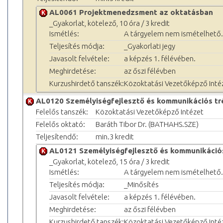
AL0061 Projektmenedzsment az oktatásban
_Gyakorlat, kötelező, 10 óra / 3 kredit
Ismétlés:
A tárgyelem nem ismételhető.
Teljesítés módja:
_Gyakorlati jegy
Javasolt felvétele:
a képzés 1. félévében.
Meghirdetése:
az őszi félévben
Kurzushirdető tanszék:
Közoktatási Vezetőképző Inté
AL0120 Személyiségfejlesztő és kommunikációs tr
Felelős tanszék:
Közoktatási Vezetőképző Intézet
Felelős oktató:
Baráth Tibor Dr. (BATHAHS.SZE)
Teljesítendő:
min.3 kredit
AL0121 Személyiségfejlesztő és kommunikációs
_Gyakorlat, kötelező, 15 óra / 3 kredit
Ismétlés:
A tárgyelem nem ismételhető.
Teljesítés módja:
_Minősítés
Javasolt felvétele:
a képzés 1. félévében.
Meghirdetése:
az őszi félévben
Kurzushirdető tanszék:
Közoktatási Vezetőképző Inté