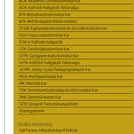
ÁOK Általános Orvostudományi Kar
ÁOK-Külföldi Hallgatók Titkársága
BTK Bölcsészettudományi Kar
BTK-BMI Budapest Média Intézet
ETSZK Egészségtudományi és Szociális Képzési Kar
FOK Fogorvostudományi Kar
FOK-K Külföldi Hallgatók
GTK Gazdaságtudományi Kar
GYTK Gyógyszerésztudományi Kar
GYTK-Külföldi Hallgatók Titkársága
JGYPK Juhász Gyula Pedagógusképző Kar
MGK Mezőgazdasági Kar
MK Mérnöki Kar
TTIK Természettudományi és Informatikai Kar
ZMK Zeneművészeti Kar
SZTE Szegedi Tudományegyetem
Összegyetemi
Önálló intézmény
Gál Ferenc Hittudományi Főiskola