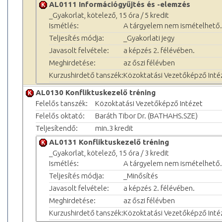
AL0111 Információgyűjtés és -elemzés
_Gyakorlat, kötelező, 15 óra / 5 kredit
Ismétlés:
A tárgyelem nem ismételhető.
Teljesítés módja:
_Gyakorlati jegy
Javasolt felvétele:
a képzés 2. félévében.
Meghirdetése:
az őszi félévben
Kurzushirdető tanszék:
Közoktatási Vezetőképző Inté
AL0130 Konfliktuskezelő tréning
Felelős tanszék:
Közoktatási Vezetőképző Intézet
Felelős oktató:
Baráth Tibor Dr. (BATHAHS.SZE)
Teljesítendő:
min.3 kredit
AL0131 Konfliktuskezelő tréning
_Gyakorlat, kötelező, 15 óra / 3 kredit
Ismétlés:
A tárgyelem nem ismételhető.
Teljesítés módja:
_Minősítés
Javasolt felvétele:
a képzés 2. félévében.
Meghirdetése:
az őszi félévben
Kurzushirdető tanszék:
Közoktatási Vezetőképző Inté