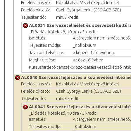
Felelős tanszék:
Közoktatási Vezetőképző Intézet
Felelős oktató:
Cseh Györgyi Lenke (CSGIACB.SZE)
Teljesítendő:
min.3 kredit
AL0031 Szervezetelmélet és szervezeti kultúr
_Előadás, kötelező, 10 óra / 3 kredit
Ismétlés:
A tárgyelem nem ismételhető.
Teljesítés módja:
_Kollokvium
Javasolt felvétele:
a képzés 1. félévében.
Meghirdetése:
az őszi félévben
Kurzushirdető tanszék:
Közoktatási Vezetőképző Inté
AL0040 Szervezetfejlesztés a köznevelési intézm
Felelős tanszék:
Közoktatási Vezetőképző Intézet
Felelős oktató:
Cseh Györgyi Lenke (CSGIACB.SZE)
Teljesítendő:
min.3 kredit
AL0041 Szervezetfejlesztés a köznevelési in
_Előadás, kötelező, 10 óra / 3 kredit
Ismétlés:
A tárgyelem nem ismételhető.
Teljesítés módja:
_Kollokvium