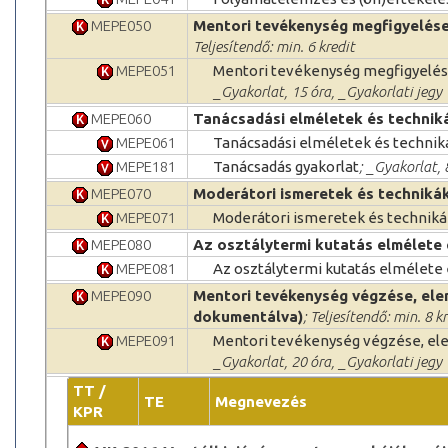
MEPE050
Mentori tevékenység megfigyelése
Teljesítendő: min. 6 kredit
MEPE051
Mentori tevékenység megfigyelés
_Gyakorlat, 15 óra, _Gyakorlati jegy
MEPE060
Tanácsadási elméletek és technik
MEPE061
Tanácsadási elméletek és technik
MEPE181
Tanácsadás gyakorlat
; _Gyakorlat, 
MEPE070
Moderátori ismeretek és technikák
MEPE071
Moderátori ismeretek és technikák
MEPE080
Az osztálytermi kutatás elmélete 
MEPE081
Az osztálytermi kutatás elmélete 
MEPE090
Mentori tevékenység végzése, ele
dokumentálva)
; Teljesítendő: min. 8 k
MEPE091
Mentori tevékenység végzése, ele
_Gyakorlat, 20 óra, _Gyakorlati jegy
TT /
TE
Megnevezés
KPR