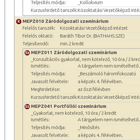
Teljesítés módja:
_Kollokvium
Kurzushirdető tanszék:
Közoktatási Vezetőképző Inté
MEPZ010 Záródolgozati szeminárium
Felelős tanszék:
Közoktatási Vezetőképző Intézet
Felelős oktató:
Baráth Tibor Dr. (BATHAHS.SZE)
Teljesítendő:
min.2 kredit
MEPZ011 Záródolgozati szeminárium
_Konzultációs gyakorlat, nem kötelező, 10 óra / 2 kred
Ismétlés:
A tárgyelem nem ismételhető.
Teljesítés módja:
_Beszámoló háromfokozatú
Javasolt felvétele:
a képzés 4. félévében.
Meghirdetése:
az őszi félévben
Kurzushirdető tanszék:
Közoktatási Vezetőképző Inté
MEPZ041 Portfóliói szeminárium
_Gyakorlat, nem kötelező, 10 óra / 2 kredit
Ismétlés:
A tárgyelem nem ismételhető.
Teljesítés módja:
_Minősítés
Javasolt felvétele:
a képzés 4. félévében.