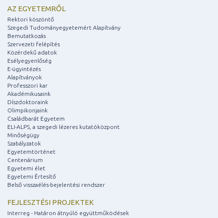
AZ EGYETEMRŐL
Rektori köszöntő
Szegedi Tudományegyetemért Alapítvány
Bemutatkozás
Szervezeti felépítés
Közérdekű adatok
Esélyegyenlőség
E-ügyintézés
Alapítványok
Professzori kar
Akadémikusaink
Díszdoktoraink
Olimpikonjaink
Családbarát Egyetem
ELI-ALPS, a szegedi lézeres kutatóközpont
Minőségügy
Szabályzatok
Egyetemtörténet
Centenárium
Egyetemi élet
Egyetemi Értesítő
Belső visszaélés-bejelentési rendszer
FEJLESZTÉSI PROJEKTEK
Interreg - Határon átnyúló együttműködések