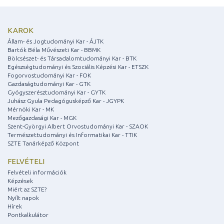
KAROK
Állam- és Jogtudományi Kar - ÁJTK
Bartók Béla Művészeti Kar - BBMK
Bölcsészet- és Társadalomtudományi Kar - BTK
Egészségtudományi és Szociális Képzési Kar - ETSZK
Fogorvostudományi Kar - FOK
Gazdaságtudományi Kar - GTK
Gyógyszerésztudományi Kar - GYTK
Juhász Gyula Pedagógusképző Kar - JGYPK
Mérnöki Kar - MK
Mezőgazdasági Kar - MGK
Szent-Györgyi Albert Orvostudományi Kar - SZAOK
Természettudományi és Informatikai Kar - TTIK
SZTE Tanárképző Központ
FELVÉTELI
Felvételi információk
Képzések
Miért az SZTE?
Nyílt napok
Hírek
Pontkalkulátor