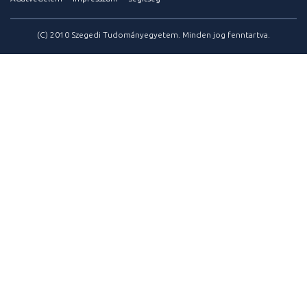
(C) 2010 Szegedi Tudományegyetem. Minden jog fenntartva.