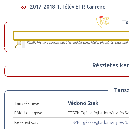
2017-2018-1. félév ETR-tanrend
Ta
Kérjük, írja be a keresett adat (kurzuskód címe, kódja, oktató, tanszék, szak
Részletes ker
Tansz
Védőnő Szak
Tanszék neve:
Fölöttes egység:
ETSZK Egészségtudományi és Szo
Kezelési kör:
ETSZK Egészségtudományi és Szo