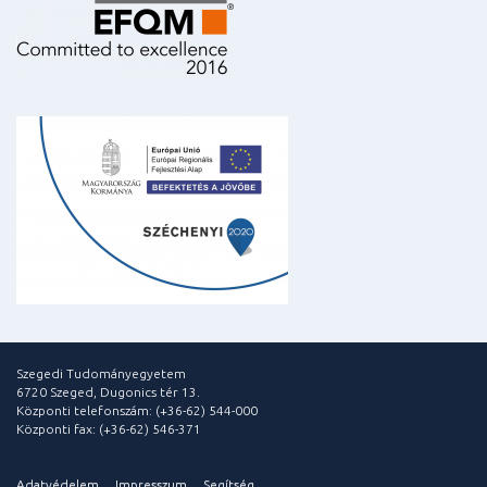
Szegedi Tudományegyetem
6720 Szeged, Dugonics tér 13.
Központi telefonszám: (+36-62) 544-000
Központi fax: (+36-62) 546-371
Adatvédelem
Impresszum
Segítség