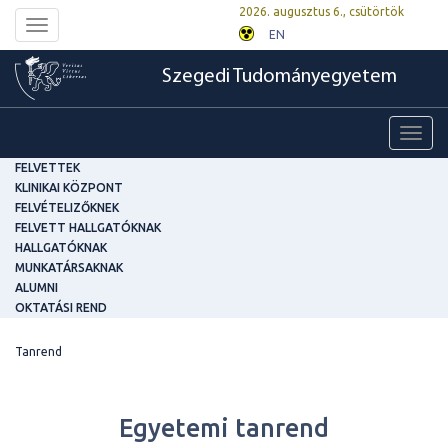
2026. augusztus 6., csütörtök
Toggle
EN
navigation
Szegedi Tudományegyetem
Toggl
navig
FELVETTEK
KLINIKAI KÖZPONT
FELVÉTELIZŐKNEK
FELVETT HALLGATÓKNAK
HALLGATÓKNAK
MUNKATÁRSAKNAK
ALUMNI
OKTATÁSI REND
Tanrend
Egyetemi tanrend