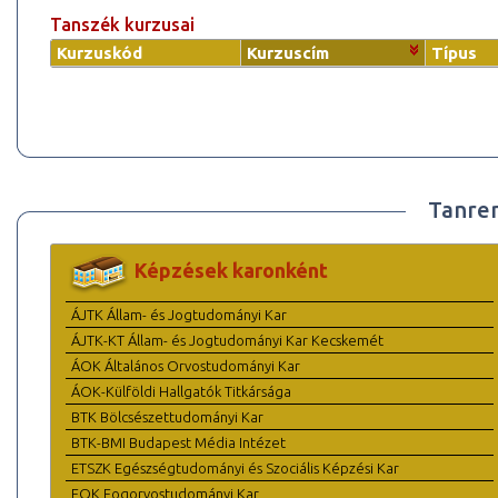
Tanszék kurzusai
Kurzuskód
Kurzuscím
Típus
Tanre
Képzések karonként
ÁJTK Állam- és Jogtudományi Kar
ÁJTK-KT Állam- és Jogtudományi Kar Kecskemét
ÁOK Általános Orvostudományi Kar
ÁOK-Külföldi Hallgatók Titkársága
BTK Bölcsészettudományi Kar
BTK-BMI Budapest Média Intézet
ETSZK Egészségtudományi és Szociális Képzési Kar
FOK Fogorvostudományi Kar