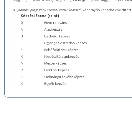
A „
Képzési programok szerinti kurzuskódlista
” képernyőn két adat rövidített
Képzési forma (szint)
0
Nem releváns
A
Alapképzés
B
Bachelorképzés
E
Egységes osztatlan képzés
F
Felsőfokú szakképzés
K
Kiegészítő alapképzés
M
Mesterképzés
P
Doktori képzés
S
Szakirányú továbbképzés
X
Egyéb képzés