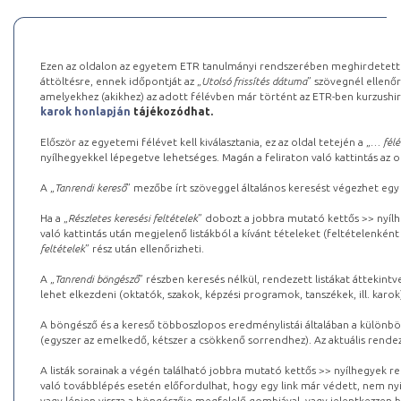
Ezen az oldalon az egyetem ETR tanulmányi rendszerében meghirdetett k
áttöltésre, ennek időpontját az „
Utolsó frissítés dátuma
” szövegnél ellenőr
amelyekhez (akikhez) az adott félévben már történt az ETR-ben kurzushi
karok honlapján
tájékozódhat.
Először az egyetemi félévet kell kiválasztania, ez az oldal tetején a „
… félé
nyílhegyekkel lépegetve lehetséges. Magán a feliraton való kattintás az old
A „
Tanrendi kereső
” mezőbe írt szöveggel általános keresést végezhet egy
Ha a „
Részletes keresési feltételek
” dobozt a jobbra mutató kettős >> nyílh
való kattintás után megjelenő listákból a kívánt tételeket (feltételenként
feltételek
” rész után ellenőrizheti.
A „
Tanrendi böngésző
” részben keresés nélkül, rendezett listákat áttekin
lehet elkezdeni (oktatók, szakok, képzési programok, tanszékek, ill. karok
A böngésző és a kereső többoszlopos eredménylistái általában a különböz
(egyszer az emelkedő, kétszer a csökkenő sorrendhez). Az aktuális rendez
A listák sorainak a végén található jobbra mutató kettős >> nyílhegyek r
való továbblépés esetén előfordulhat, hogy egy link már védett, nem nyi
vagy lépjen vissza a böngészője megfelelő gombjával, vagy jelentkezzen be