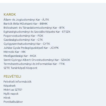
KAROK
Állam- és Jogtudományi Kar - ÁJTK
Bartók Béla Művészeti Kar - BBMK
Bölcsészet- és Társadalomtudományi Kar - BTK
Egészségtudományi és Szociális Képzési Kar - ETSZK
Fogorvostudományi Kar - FOK
Gazdaságtudományi Kar - GTK
Gyógyszerésztudományi Kar - GYTK
Juhász Gyula Pedagógusképző Kar - JGYPK
Mérnöki Kar - MK
Mezőgazdasági Kar - MGK
Szent-Györgyi Albert Orvostudományi Kar - SZAOK
Természettudományi és Informatikai Kar - TTIK
SZTE Tanárképző Központ
FELVÉTELI
Felvételi információk
Képzések
Miért az SZTE?
Nyílt napok
Hírek
Pontkalkulátor