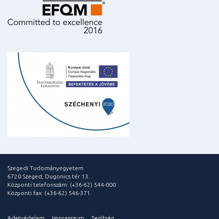
Szegedi Tudományegyetem
6720 Szeged, Dugonics tér 13.
Központi telefonszám: (+36-62) 544-000
Központi fax: (+36-62) 546-371
Adatvédelem
Impresszum
Segítség