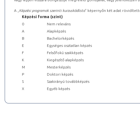
A „
Képzési programok szerinti kurzuskódlista
” képernyőn két adat rövidített
Képzési forma (szint)
0
Nem releváns
A
Alapképzés
B
Bachelorképzés
E
Egységes osztatlan képzés
F
Felsőfokú szakképzés
K
Kiegészítő alapképzés
M
Mesterképzés
P
Doktori képzés
S
Szakirányú továbbképzés
X
Egyéb képzés