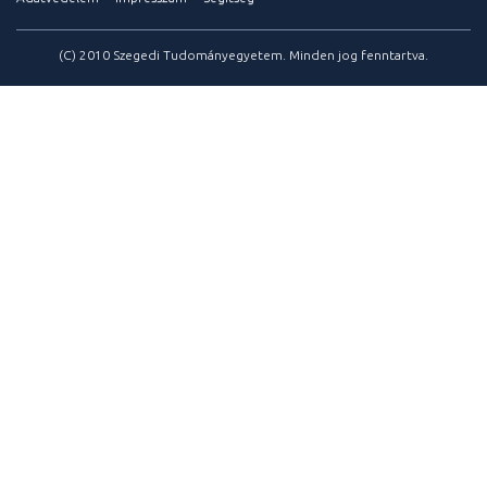
(C) 2010 Szegedi Tudományegyetem. Minden jog fenntartva.