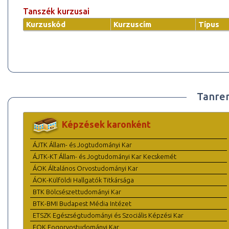
Tanszék kurzusai
Kurzuskód
Kurzuscím
Típus
Tanre
Képzések karonként
ÁJTK Állam- és Jogtudományi Kar
ÁJTK-KT Állam- és Jogtudományi Kar Kecskemét
ÁOK Általános Orvostudományi Kar
ÁOK-Külföldi Hallgatók Titkársága
BTK Bölcsészettudományi Kar
BTK-BMI Budapest Média Intézet
ETSZK Egészségtudományi és Szociális Képzési Kar
FOK Fogorvostudományi Kar