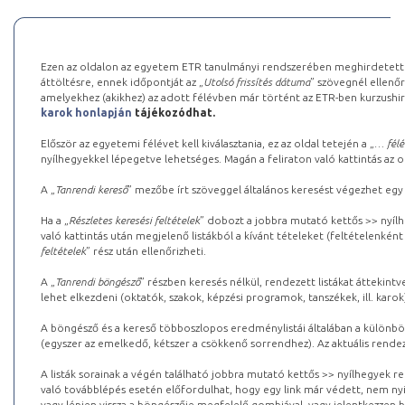
Ezen az oldalon az egyetem ETR tanulmányi rendszerében meghirdetett k
áttöltésre, ennek időpontját az „
Utolsó frissítés dátuma
” szövegnél ellenőr
amelyekhez (akikhez) az adott félévben már történt az ETR-ben kurzushi
karok honlapján
tájékozódhat.
Először az egyetemi félévet kell kiválasztania, ez az oldal tetején a „
… félé
nyílhegyekkel lépegetve lehetséges. Magán a feliraton való kattintás az old
A „
Tanrendi kereső
” mezőbe írt szöveggel általános keresést végezhet egy
Ha a „
Részletes keresési feltételek
” dobozt a jobbra mutató kettős >> nyílh
való kattintás után megjelenő listákból a kívánt tételeket (feltételenként
feltételek
” rész után ellenőrizheti.
A „
Tanrendi böngésző
” részben keresés nélkül, rendezett listákat áttekin
lehet elkezdeni (oktatók, szakok, képzési programok, tanszékek, ill. karok
A böngésző és a kereső többoszlopos eredménylistái általában a különböz
(egyszer az emelkedő, kétszer a csökkenő sorrendhez). Az aktuális rendez
A listák sorainak a végén található jobbra mutató kettős >> nyílhegyek r
való továbblépés esetén előfordulhat, hogy egy link már védett, nem nyi
vagy lépjen vissza a böngészője megfelelő gombjával, vagy jelentkezzen be