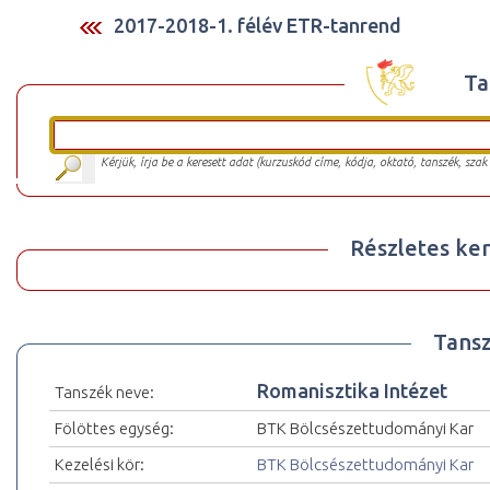
2017-2018-1. félév ETR-tanrend
Ta
Kérjük, írja be a keresett adat (kurzuskód címe, kódja, oktató, tanszék, szak
Részletes ker
Tansz
Romanisztika Intézet
Tanszék neve:
Fölöttes egység:
BTK Bölcsészettudományi Kar
Kezelési kör:
BTK Bölcsészettudományi Kar