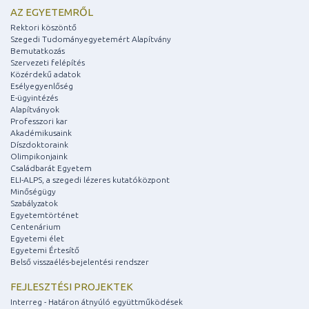
AZ EGYETEMRŐL
Rektori köszöntő
Szegedi Tudományegyetemért Alapítvány
Bemutatkozás
Szervezeti felépítés
Közérdekű adatok
Esélyegyenlőség
E-ügyintézés
Alapítványok
Professzori kar
Akadémikusaink
Díszdoktoraink
Olimpikonjaink
Családbarát Egyetem
ELI-ALPS, a szegedi lézeres kutatóközpont
Minőségügy
Szabályzatok
Egyetemtörténet
Centenárium
Egyetemi élet
Egyetemi Értesítő
Belső visszaélés-bejelentési rendszer
FEJLESZTÉSI PROJEKTEK
Interreg - Határon átnyúló együttműködések