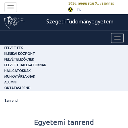
2026. augusztus 9., vasárnap
Toggle
EN
navigation
Szegedi Tudományegyetem
Toggl
navig
FELVETTEK
KLINIKAI KÖZPONT
FELVÉTELIZŐKNEK
FELVETT HALLGATÓKNAK
HALLGATÓKNAK
MUNKATÁRSAKNAK
ALUMNI
OKTATÁSI REND
Tanrend
Egyetemi tanrend