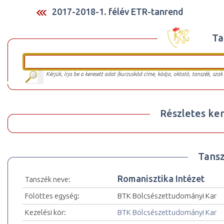
2017-2018-1. félév ETR-tanrend
Ta
Kérjük, írja be a keresett adat (kurzuskód címe, kódja, oktató, tanszék, szak
Részletes ker
Tansz
Romanisztika Intézet
Tanszék neve:
Fölöttes egység:
BTK Bölcsészettudományi Kar
Kezelési kör:
BTK Bölcsészettudományi Kar