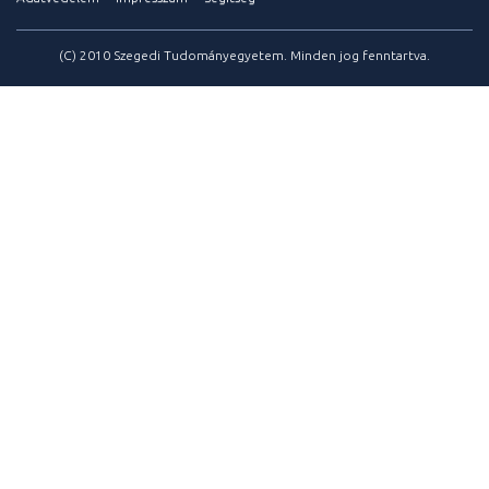
(C) 2010 Szegedi Tudományegyetem. Minden jog fenntartva.