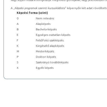
A „
Képzési programok szerinti kurzuskódlista
” képernyőn két adat rövidített
Képzési forma (szint)
0
Nem releváns
A
Alapképzés
B
Bachelorképzés
E
Egységes osztatlan képzés
F
Felsőfokú szakképzés
K
Kiegészítő alapképzés
M
Mesterképzés
P
Doktori képzés
S
Szakirányú továbbképzés
X
Egyéb képzés