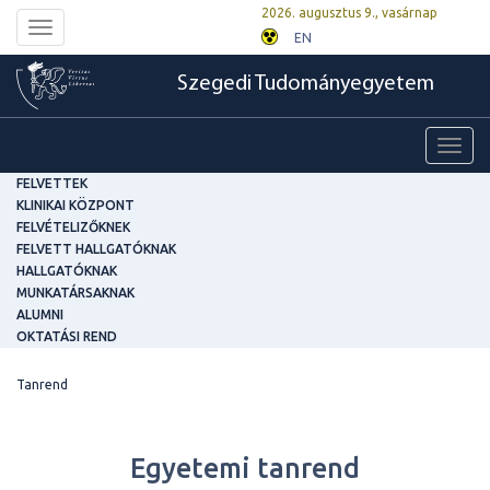
2026. augusztus 9., vasárnap
Toggle
EN
navigation
Szegedi Tudományegyetem
Toggl
navig
FELVETTEK
KLINIKAI KÖZPONT
FELVÉTELIZŐKNEK
FELVETT HALLGATÓKNAK
HALLGATÓKNAK
MUNKATÁRSAKNAK
ALUMNI
OKTATÁSI REND
Tanrend
Egyetemi tanrend