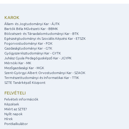
KAROK
Állam- és Jogtudományi Kar - ÁJTK
Bartók Béla Művészeti Kar - BBMK
Bölcsészet- és Társadalomtudományi Kar - BTK
Egészségtudományi és Szociális Képzési Kar - ETSZK
Fogorvostudományi Kar - FOK
Gazdaságtudományi Kar - GTK
Gyógyszerésztudományi Kar - GYTK
Juhász Gyula Pedagógusképző Kar - JGYPK
Mérnöki Kar - MK
Mezőgazdasági Kar - MGK
Szent-Györgyi Albert Orvostudományi Kar - SZAOK
Természettudományi és Informatikai Kar - TTIK
SZTE Tanárképző Központ
FELVÉTELI
Felvételi információk
Képzések
Miért az SZTE?
Nyílt napok
Hírek
Pontkalkulátor