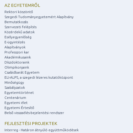
AZ EGYETEMRŐL
Rektori köszöntő
Szegedi Tudományegyetemért Alapítvány
Bemutatkozás
Szervezeti felépítés
Közérdekű adatok
Esélyegyenlőség
E-ügyintézés
Alapítványok
Professzori kar
Akadémikusaink
Díszdoktoraink
Olimpikonjaink
Családbarát Egyetem
ELI-ALPS, a szegedi lézeres kutatóközpont
Minőségügy
Szabályzatok
Egyetemtörténet
Centenárium
Egyetemi élet
Egyetemi Értesítő
Belső visszaélés-bejelentési rendszer
FEJLESZTÉSI PROJEKTEK
Interreg - Határon átnyúló együttműködések