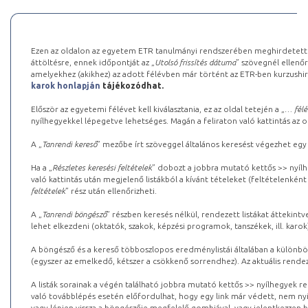
Ezen az oldalon az egyetem ETR tanulmányi rendszerében meghirdetett k
áttöltésre, ennek időpontját az „
Utolsó frissítés dátuma
” szövegnél ellenőr
amelyekhez (akikhez) az adott félévben már történt az ETR-ben kurzushi
karok honlapján
tájékozódhat.
Először az egyetemi félévet kell kiválasztania, ez az oldal tetején a „
… félé
nyílhegyekkel lépegetve lehetséges. Magán a feliraton való kattintás az old
A „
Tanrendi kereső
” mezőbe írt szöveggel általános keresést végezhet egy
Ha a „
Részletes keresési feltételek
” dobozt a jobbra mutató kettős >> nyílh
való kattintás után megjelenő listákból a kívánt tételeket (feltételenként
feltételek
” rész után ellenőrizheti.
A „
Tanrendi böngésző
” részben keresés nélkül, rendezett listákat áttekin
lehet elkezdeni (oktatók, szakok, képzési programok, tanszékek, ill. karok
A böngésző és a kereső többoszlopos eredménylistái általában a különböz
(egyszer az emelkedő, kétszer a csökkenő sorrendhez). Az aktuális rendez
A listák sorainak a végén található jobbra mutató kettős >> nyílhegyek r
való továbblépés esetén előfordulhat, hogy egy link már védett, nem nyi
vagy lépjen vissza a böngészője megfelelő gombjával, vagy jelentkezzen be