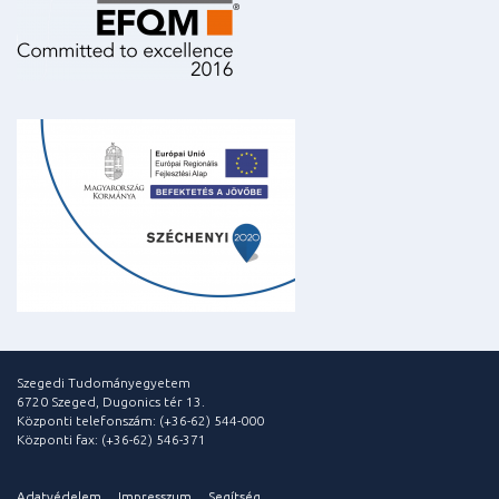
Szegedi Tudományegyetem
6720 Szeged, Dugonics tér 13.
Központi telefonszám: (+36-62) 544-000
Központi fax: (+36-62) 546-371
Adatvédelem
Impresszum
Segítség