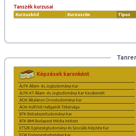
Tanszék kurzusai
Kurzuskód
Kurzuscím
Típus
Tanre
Képzések karonként
ÁJTK Állam- és Jogtudományi Kar
ÁJTK-KT Állam- és Jogtudományi Kar Kecskemét
ÁOK Általános Orvostudományi Kar
ÁOK-Külföldi Hallgatók Titkársága
BTK Bölcsészettudományi Kar
BTK-BMI Budapest Média Intézet
ETSZK Egészségtudományi és Szociális Képzési Kar
FOK Fogorvostudományi Kar