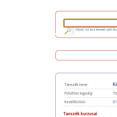
Kérjük, írja be a keresett adat (k
K
Tanszék neve:
Fölöttes egység:
Tö
Kezelési kör:
BT
Tanszék kurzusai