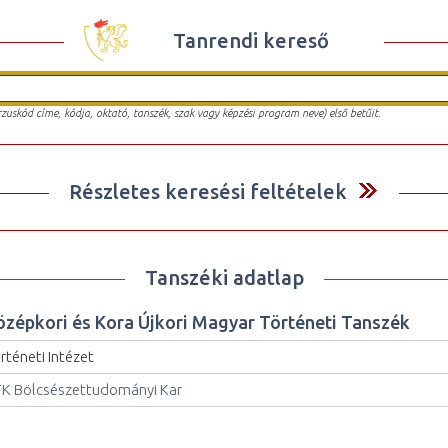
Tanrendi kereső
urzuskód címe, kódja, oktató, tanszék, szak vagy képzési program neve) első betűit.
Részletes keresési feltételek
Tanszéki adatlap
özépkori és Kora Újkori Magyar Történeti Tanszék
rténeti Intézet
K Bölcsészettudományi Kar