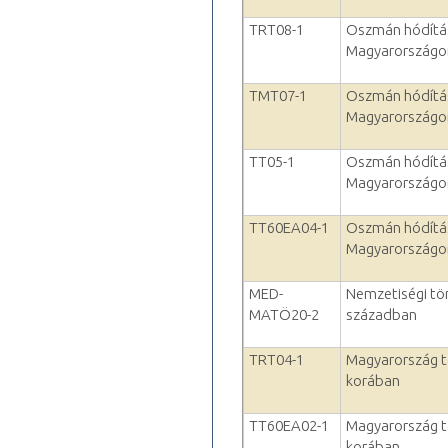
TRT08-1
Oszmán hódítás
Magyarországo
TMT07-1
Oszmán hódítás
Magyarországo
TT05-1
Oszmán hódítás
Magyarországo
TT60EA04-1
Oszmán hódítás
Magyarországo
MED-
Nemzetiségi tö
MATÖ20-2
században
TRT04-1
Magyarország tö
korában
TT60EA02-1
Magyarország tö
korában