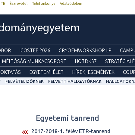
ZTE
Észrevétel
Telefonkönyv
Adatvédelem
udományegyetem
ZOBOR
ICOSTEE 2026
CRYOEMWORKSHOP LP
CAMPU
I MÉLTÓSÁG MUNKACSOPORT
HOTDK37
STRATÉGIAI 
OKTATÁS
EGYETEMI ÉLET
HÍREK, ESEMÉNYEK
COUR
T
FELVÉTELIZŐKNEK
FELVETT HALLGATÓKNAK
HALLGATÓKN
Egyetemi tanrend
2017-2018-1. félév ETR-tanrend