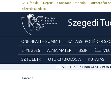
SZTE főoldal
Neptun
CooSpace
Modulo
Coursera for S
Közérdekű adatok
Szegedi T
ONE HEALTH SUMMIT
SZILASSI-POLIÉDER S
EFYE 2026
ALMA MATER
BSJP
ÉLETVÉG
SZTE EÉTK
OTDK37BIOLÓGIA
KUTATÁS
FELVETTEK
KLINIKAI KÖZPON
Tanrend