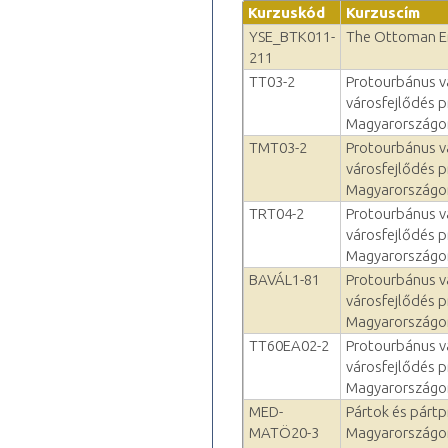
Kurzuskód
Kurzuscím
YSE_BTK011-
The Ottoman E
211
TT03-2
Protourbánus vá
városfejlődés p
Magyarországo
TMT03-2
Protourbánus vá
városfejlődés p
Magyarországo
TRT04-2
Protourbánus vá
városfejlődés p
Magyarországo
BAVÁL1-81
Protourbánus vá
városfejlődés p
Magyarországo
TT60EA02-2
Protourbánus vá
városfejlődés p
Magyarországo
MED-
Pártok és pártp
MATÖ20-3
Magyarországo