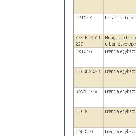
TRT08-4
Kora újkori dip
YSE_BTK011-
Hungarian histo
227
urban develop
TRT04-3
Francia egyházt
TT60EA02-3
Francia egyházt
BAVÁL1-88
Francia egyházt
TT03-3
Francia egyházt
TMT03-3
Francia egyházt