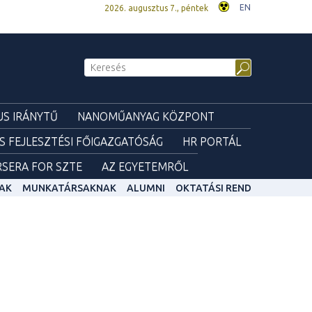
EN
2026. augusztus 7., péntek
S IRÁNYTŰ
NANOMŰANYAG KÖZPONT
ÉS FEJLESZTÉSI FŐIGAZGATÓSÁG
HR PORTÁL
SERA FOR SZTE
AZ EGYETEMRŐL
AK
MUNKATÁRSAKNAK
ALUMNI
OKTATÁSI REND