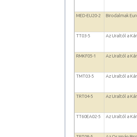
MED-EU20-2
Birodalmak Eur
TT03-5
Az Uraltól a Ká
RMKF05-1
Az Uraltól a Ká
TMT03-5
Az Uraltól a Ká
TRT04-5
Az Uraltól a Ká
TT60EA02-5
Az Uraltól a Ká
TRT08-5
Az Oszmán Biro