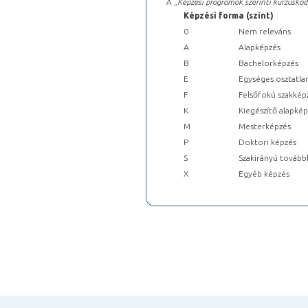
A „
Képzési programok szerinti kurzuskód
Képzési forma (szint)
0
Nem releváns
A
Alapképzés
B
Bachelorképzés
E
Egységes osztatla
F
Felsőfokú szakkép
K
Kiegészítő alapké
M
Mesterképzés
P
Doktori képzés
S
Szakirányú tovább
X
Egyéb képzés