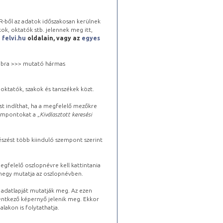
-ből az adatok időszakosan kerülnek
kok, oktatók stb. jelennek meg itt,
a
felvi.hu
oldalain, vagy az
egyes
 jobbra >>> mutató hármas
oktatók, szakok és tanszékek közt.
st indíthat, ha a megfelelő mezőkre
zempontokat a „
Kiválasztott keresési
észést több kiinduló szempont szerint
gfelelő oszlopnévre kell kattintania
lhegy mutatja az oszlopnévben.
s adatlapját mutatják meg. Az ezen
lentkező képernyő jelenik meg. Ekkor
lakon is folytathatja.