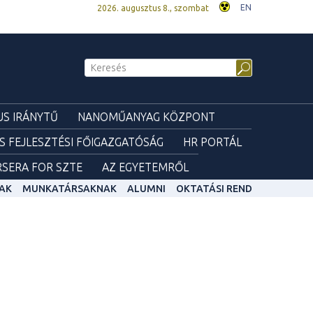
EN
2026. augusztus 8., szombat
S IRÁNYTŰ
NANOMŰANYAG KÖZPONT
ÉS FEJLESZTÉSI FŐIGAZGATÓSÁG
HR PORTÁL
SERA FOR SZTE
AZ EGYETEMRŐL
AK
MUNKATÁRSAKNAK
ALUMNI
OKTATÁSI REND