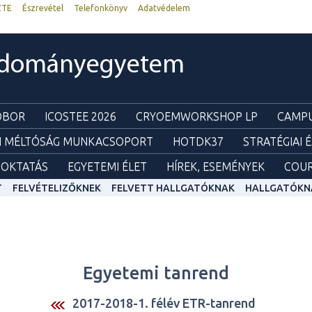
ZTE
Észrevétel
Telefonkönyv
Adatvédelem
udományegyetem
ZOBOR
ICOSTEE 2026
CRYOEMWORKSHOP LP
CAMPU
I MÉLTÓSÁG MUNKACSOPORT
HOTDK37
STRATÉGIAI 
OKTATÁS
EGYETEMI ÉLET
HÍREK, ESEMÉNYEK
COUR
T
FELVÉTELIZŐKNEK
FELVETT HALLGATÓKNAK
HALLGATÓKN
Egyetemi tanrend
2017-2018-1. félév ETR-tanrend