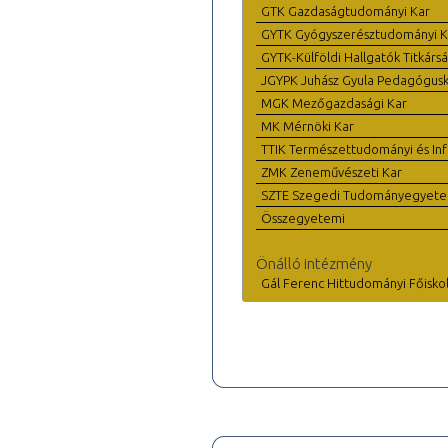
GTK Gazdaságtudományi Kar
GYTK Gyógyszerésztudományi K
GYTK-Külföldi Hallgatók Titkárs
JGYPK Juhász Gyula Pedagógus
MGK Mezőgazdasági Kar
MK Mérnöki Kar
TTIK Természettudományi és Inf
ZMK Zeneművészeti Kar
SZTE Szegedi Tudományegyet
Összegyetemi
Önálló intézmény
Gál Ferenc Hittudományi Főisko