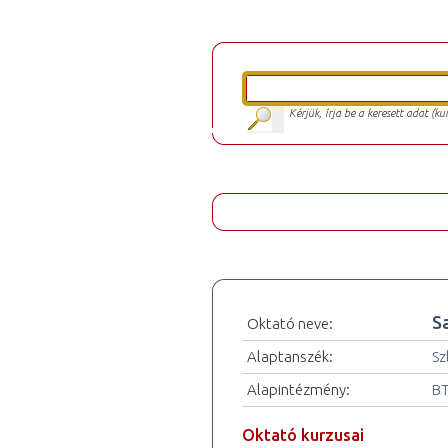
Kérjük, írja be a keresett adat (k
S
Oktató neve:
Alaptanszék:
Sz
Alapintézmény:
BT
Oktató kurzusai