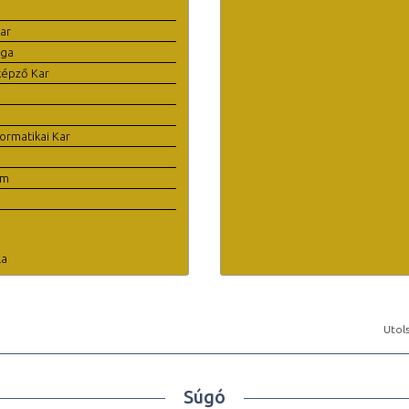
ar
ága
képző Kar
ormatikai Kar
em
la
Utols
Súgó