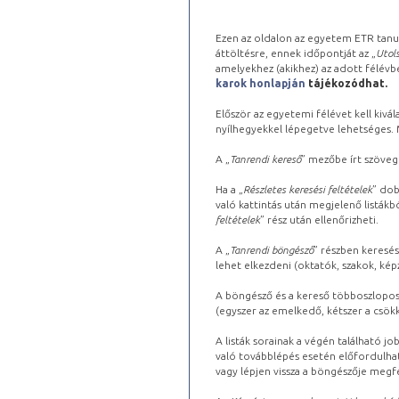
Ezen az oldalon az egyetem ETR tanu
áttöltésre, ennek időpontját az „
Utols
amelyekhez (akikhez) az adott félév
karok honlapján
tájékozódhat.
Először az egyetemi félévet kell kivála
nyílhegyekkel lépegetve lehetséges. Ma
A „
Tanrendi kereső
” mezőbe írt szöveg
Ha a „
Részletes keresési feltételek
” dob
való kattintás után megjelenő listákbó
feltételek
” rész után ellenőrizheti.
A „
Tanrendi böngésző
” részben keresés
lehet elkezdeni (oktatók, szakok, képz
A böngésző és a kereső többoszlopos 
(egyszer az emelkedő, kétszer a csök
A listák sorainak a végén található j
való továbblépés esetén előfordulhat
vagy lépjen vissza a böngészője megfe