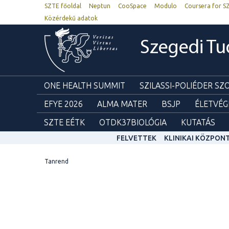
SZTE főoldal
Neptun
CooSpace
Modulo
Coursera for S
Közérdekű adatok
Szegedi T
ONE HEALTH SUMMIT
SZILASSI-POLIÉDER S
EFYE 2026
ALMA MATER
BSJP
ÉLETVÉG
SZTE EÉTK
OTDK37BIOLÓGIA
KUTATÁS
FELVETTEK
KLINIKAI KÖZPON
Tanrend