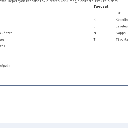
lista
” képernyőn két adat rövidítetten kerül megjelenítésre. Ezek feloldása:
Tagozat
E
Esti
K
Képzőhe
L
Levelez
n képzés
N
Nappali
zés
T
Távokta
pzés
képzés