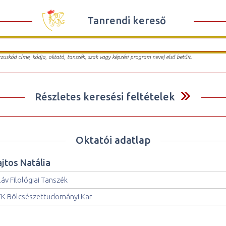
Tanrendi kereső
urzuskód címe, kódja, oktató, tanszék, szak vagy képzési program neve) első betűit.
Részletes keresési feltételek
Oktatói adatlap
ajtos Natália
láv Filológiai Tanszék
K Bölcsészettudományi Kar