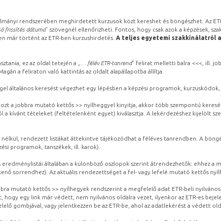
lmányi rendszerében meghirdetett kurzusok közt kereshet és böngészhet. Az ETR
ó frissítés dátuma
” szövegnél ellenőrizheti. Fontos, hogy csak azok a képzések, sza
ben már történt az ETR-ben kurzushirdetés.
A teljes egyetemi szakkínálatról 
sztania, ez az oldal tetején a „
… félév ETR-tanrend
” felirat melletti balra <<<, ill.
gán a feliraton való kattintás az oldalt alapállapotba állítja.
gel általános keresést végezhet egy lépésben a képzési programok, kurzuskódok, 
ozt a jobbra mutató kettős >> nyílheggyel kinyitja, akkor több szempontú keresé
l a kívánt tételeket (feltételenként egyet) kiválasztja. A lekérdezéshez kijelölt s
 nélkül, rendezett listákat áttekintve tájékozódhat a féléves tanrendben. A böng
ési programok, tanszékek, ill. karok).
eredménylistái általában a különböző oszlopok szerint átrendezhetők: ehhez a me
kenő sorrendhez). Az aktuális rendezettséget a fel- vagy lefelé mutató kettős nyí
obbra mutató kettős >> nyílhegyek rendszerint a megfelelő adat ETR-beli nyilváno
, hogy egy link már védett, nem nyilvános oldalra vezet, ilyenkor az ETR-es beje
lelő gombjával, vagy jelentkezzen be az ETR-be, ahol az adatlekérést a védett olda