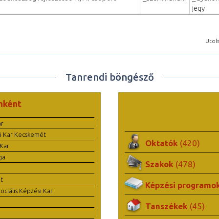
jegy
Utols
Tanrendi böngésző
nként
ar
i Kar Kecskemét
Oktatók
(420)
Kar
ga
Szakok
(478)
t
Képzési programo
ciális Képzési Kar
Tanszékek
(45)