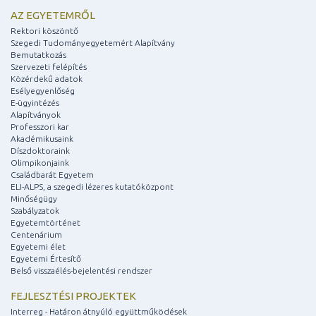
AZ EGYETEMRŐL
Rektori köszöntő
Szegedi Tudományegyetemért Alapítvány
Bemutatkozás
Szervezeti felépítés
Közérdekű adatok
Esélyegyenlőség
E-ügyintézés
Alapítványok
Professzori kar
Akadémikusaink
Díszdoktoraink
Olimpikonjaink
Családbarát Egyetem
ELI-ALPS, a szegedi lézeres kutatóközpont
Minőségügy
Szabályzatok
Egyetemtörténet
Centenárium
Egyetemi élet
Egyetemi Értesítő
Belső visszaélés-bejelentési rendszer
FEJLESZTÉSI PROJEKTEK
Interreg - Határon átnyúló együttműködések