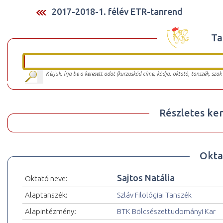
2017-2018-1. félév ETR-tanrend
Ta
Kérjük, írja be a keresett adat (kurzuskód címe, kódja, oktató, tanszék, szak
Részletes ker
Okta
Sajtos Natália
Oktató neve:
Alaptanszék:
Szláv Filológiai Tanszék
Alapintézmény:
BTK Bölcsészettudományi Kar