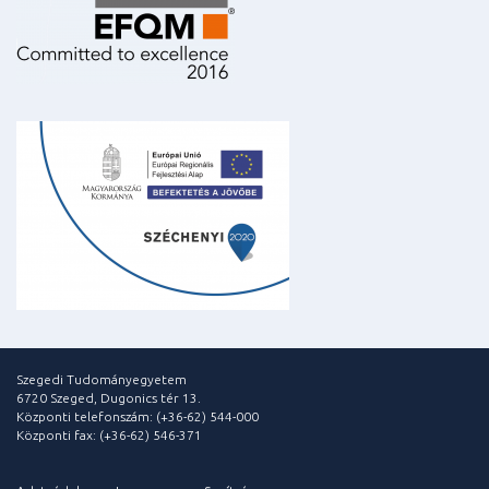
Szegedi Tudományegyetem
6720 Szeged, Dugonics tér 13.
Központi telefonszám: (+36-62) 544-000
Központi fax: (+36-62) 546-371