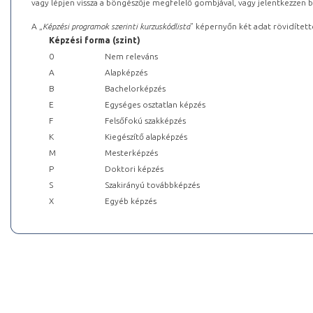
vagy lépjen vissza a böngészője megfelelő gombjával, vagy jelentkezzen be
A „
Képzési programok szerinti kurzuskódlista
” képernyőn két adat rövidített
Képzési forma (szint)
0
Nem releváns
A
Alapképzés
B
Bachelorképzés
E
Egységes osztatlan képzés
F
Felsőfokú szakképzés
K
Kiegészítő alapképzés
M
Mesterképzés
P
Doktori képzés
S
Szakirányú továbbképzés
X
Egyéb képzés