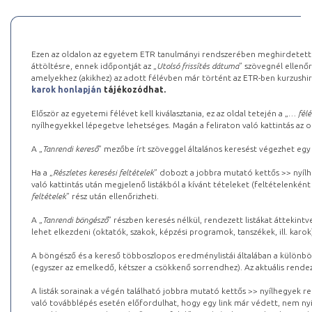
Ezen az oldalon az egyetem ETR tanulmányi rendszerében meghirdetett k
áttöltésre, ennek időpontját az „
Utolsó frissítés dátuma
” szövegnél ellenőr
amelyekhez (akikhez) az adott félévben már történt az ETR-ben kurzushi
karok honlapján
tájékozódhat.
Először az egyetemi félévet kell kiválasztania, ez az oldal tetején a „
… félé
nyílhegyekkel lépegetve lehetséges. Magán a feliraton való kattintás az old
A „
Tanrendi kereső
” mezőbe írt szöveggel általános keresést végezhet egy
Ha a „
Részletes keresési feltételek
” dobozt a jobbra mutató kettős >> nyílh
való kattintás után megjelenő listákból a kívánt tételeket (feltételenként
feltételek
” rész után ellenőrizheti.
A „
Tanrendi böngésző
” részben keresés nélkül, rendezett listákat áttekin
lehet elkezdeni (oktatók, szakok, képzési programok, tanszékek, ill. karok
A böngésző és a kereső többoszlopos eredménylistái általában a különböz
(egyszer az emelkedő, kétszer a csökkenő sorrendhez). Az aktuális rendez
A listák sorainak a végén található jobbra mutató kettős >> nyílhegyek r
való továbblépés esetén előfordulhat, hogy egy link már védett, nem nyi