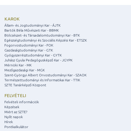
KAROK
Állam- és Jogtudományi Kar - ÁJTK
Bartók Béla Művészeti Kar - BBMK
Bölcsészet- és Társadalomtudományi Kar - BTK
Egészségtudományi és Szociális Képzési Kar - ETSZK
Fogorvostudományi Kar - FOK
Gazdaságtudományi Kar - GTK
Gyógyszerésztudományi Kar - GYTK
Juhász Gyula Pedagógusképző Kar - JGYPK
Mérnöki Kar - MK
Mezőgazdasági Kar - MGK
Szent-Györgyi Albert Orvostudományi Kar - SZAOK
Természettudományi és Informatikai Kar - TTIK
SZTE Tanárképző Központ
FELVÉTELI
Felvételi információk
Képzések
Miért az SZTE?
Nyílt napok
Hírek
Pontkalkulátor