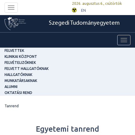
2026. augusztus 6., csütörtök
Toggle
EN
navigation
Szegedi Tudományegyetem
Toggl
navig
FELVETTEK
KLINIKAI KÖZPONT
FELVÉTELIZŐKNEK
FELVETT HALLGATÓKNAK
HALLGATÓKNAK
MUNKATÁRSAKNAK
ALUMNI
OKTATÁSI REND
Tanrend
Egyetemi tanrend