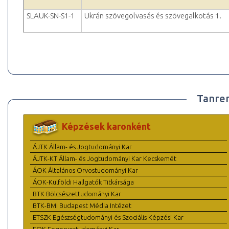
SLAUK-SN-S1-1
Ukrán szövegolvasás és szövegalkotás 1.
Tanre
Képzések karonként
ÁJTK Állam- és Jogtudományi Kar
ÁJTK-KT Állam- és Jogtudományi Kar Kecskemét
ÁOK Általános Orvostudományi Kar
ÁOK-Külföldi Hallgatók Titkársága
BTK Bölcsészettudományi Kar
BTK-BMI Budapest Média Intézet
ETSZK Egészségtudományi és Szociális Képzési Kar