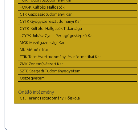
FOK Fogorvostudományi Kar
FOK-K Külföldi Hallgatók
GTK Gazdaságtudományi Kar
GYTK Gyógyszerésztudományi Kar
GYTK-Külföldi Hallgatók Titkársága
JGYPK Juhász Gyula Pedagógusképző Kar
MGK Mezőgazdasági Kar
MK Mérnöki Kar
TTIK Természettudományi és Informatikai Kar
ZMK Zeneművészeti Kar
SZTE Szegedi Tudományegyetem
Összegyetemi
Önálló intézmény
Gál Ferenc Hittudományi Főiskola