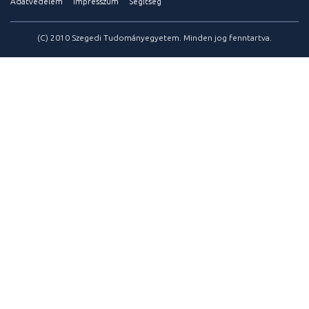
Adatvédelem
Impresszum
Segítség
(C) 2010 Szegedi Tudományegyetem. Minden jog fenntartva.