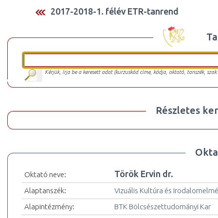
2017-2018-1. félév ETR-tanrend
Ta
Kérjük, írja be a keresett adat (kurzuskód címe, kódja, oktató, tanszék, szak
Részletes ker
Okta
Török Ervin dr.
Oktató neve:
Alaptanszék:
Vizuális Kultúra és Irodalomelm
Alapintézmény:
BTK Bölcsészettudományi Kar