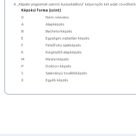
A „
Képzési programok szerinti kurzuskódlista
” képernyőn két adat rövidített
Képzési forma (szint)
0
Nem releváns
A
Alapképzés
B
Bachelorképzés
E
Egységes osztatlan képzés
F
Felsőfokú szakképzés
K
Kiegészítő alapképzés
M
Mesterképzés
P
Doktori képzés
S
Szakirányú továbbképzés
X
Egyéb képzés