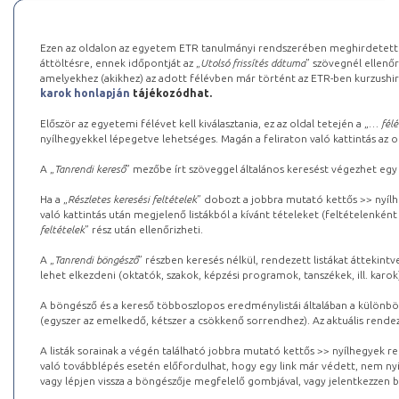
Ezen az oldalon az egyetem ETR tanulmányi rendszerében meghirdetett k
áttöltésre, ennek időpontját az „
Utolsó frissítés dátuma
” szövegnél ellenőr
amelyekhez (akikhez) az adott félévben már történt az ETR-ben kurzushi
karok honlapján
tájékozódhat.
Először az egyetemi félévet kell kiválasztania, ez az oldal tetején a „
… félé
nyílhegyekkel lépegetve lehetséges. Magán a feliraton való kattintás az old
A „
Tanrendi kereső
” mezőbe írt szöveggel általános keresést végezhet egy
Ha a „
Részletes keresési feltételek
” dobozt a jobbra mutató kettős >> nyílh
való kattintás után megjelenő listákból a kívánt tételeket (feltételenként
feltételek
” rész után ellenőrizheti.
A „
Tanrendi böngésző
” részben keresés nélkül, rendezett listákat áttekin
lehet elkezdeni (oktatók, szakok, képzési programok, tanszékek, ill. karok
A böngésző és a kereső többoszlopos eredménylistái általában a különböz
(egyszer az emelkedő, kétszer a csökkenő sorrendhez). Az aktuális rendez
A listák sorainak a végén található jobbra mutató kettős >> nyílhegyek r
való továbblépés esetén előfordulhat, hogy egy link már védett, nem nyi
vagy lépjen vissza a böngészője megfelelő gombjával, vagy jelentkezzen be