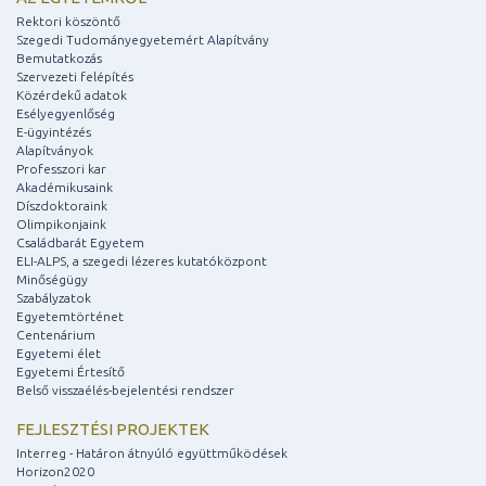
Rektori köszöntő
Szegedi Tudományegyetemért Alapítvány
Bemutatkozás
Szervezeti felépítés
Közérdekű adatok
Esélyegyenlőség
E-ügyintézés
Alapítványok
Professzori kar
Akadémikusaink
Díszdoktoraink
Olimpikonjaink
Családbarát Egyetem
ELI-ALPS, a szegedi lézeres kutatóközpont
Minőségügy
Szabályzatok
Egyetemtörténet
Centenárium
Egyetemi élet
Egyetemi Értesítő
Belső visszaélés-bejelentési rendszer
FEJLESZTÉSI PROJEKTEK
Interreg - Határon átnyúló együttműködések
Horizon2020