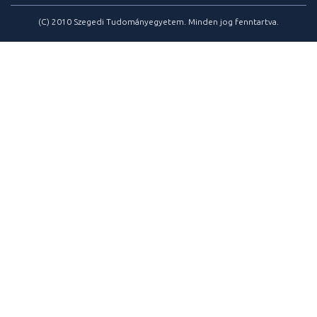
(C) 2010 Szegedi Tudományegyetem. Minden jog fenntartva.