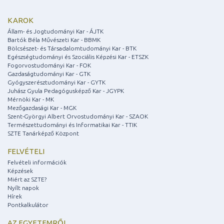
KAROK
Állam- és Jogtudományi Kar - ÁJTK
Bartók Béla Művészeti Kar - BBMK
Bölcsészet- és Társadalomtudományi Kar - BTK
Egészségtudományi és Szociális Képzési Kar - ETSZK
Fogorvostudományi Kar - FOK
Gazdaságtudományi Kar - GTK
Gyógyszerésztudományi Kar - GYTK
Juhász Gyula Pedagógusképző Kar - JGYPK
Mérnöki Kar - MK
Mezőgazdasági Kar - MGK
Szent-Györgyi Albert Orvostudományi Kar - SZAOK
Természettudományi és Informatikai Kar - TTIK
SZTE Tanárképző Központ
FELVÉTELI
Felvételi információk
Képzések
Miért az SZTE?
Nyílt napok
Hírek
Pontkalkulátor
AZ EGYETEMRŐL