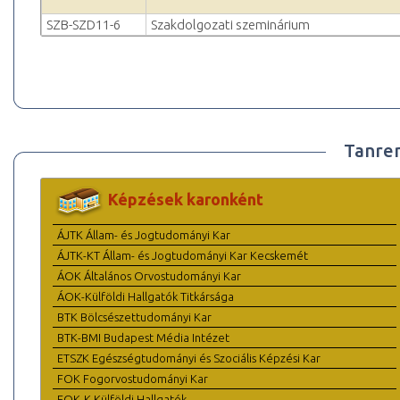
SZB-SZD11-6
Szakdolgozati szeminárium
Tanre
Képzések karonként
ÁJTK Állam- és Jogtudományi Kar
ÁJTK-KT Állam- és Jogtudományi Kar Kecskemét
ÁOK Általános Orvostudományi Kar
ÁOK-Külföldi Hallgatók Titkársága
BTK Bölcsészettudományi Kar
BTK-BMI Budapest Média Intézet
ETSZK Egészségtudományi és Szociális Képzési Kar
FOK Fogorvostudományi Kar
FOK-K Külföldi Hallgatók