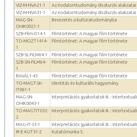
VIZ-M-NVA21-1
Az irodalomtudomány diszkurzív alakzatai
VIZ-M-NVA31-1
Az irodalomtudomány diszkurzív alakzatai
MAG-SN-
Bevezetés a kultúratudományba
OHIK0021-1
SZB-Film-D14-1
Filmtörténet: A magyar film története
TO-MOZT1414-
Filmtörténet: A magyar film története
1
SZB-SL-FILM64-1
Filmtörténet: A magyar film története
SZB-SN-FILM64-
Filmtörténet: A magyar film története
1
BAVÁL1-43
Filmtörténet: A magyar film története
TO-MAGT-SK-
Identitás és kulturális hagyomány
IT061-1
MAG-SN-
Interpretációs gyakorlatok III. : Intertextual
OHIK0043-1
TO-MAGTIT032-
Interpretációs gyakorlatok III. : Intertextual
2
MAG-IT-33-1
Interpretációs gyakorlatok III. : Intertextual
IR-E-KUT31-2
Kutatómunka 5.