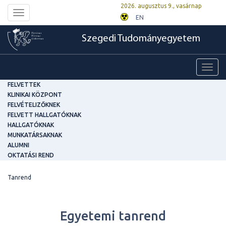
2026. augusztus 9., vasárnap
Toggle
EN
navigation
Szegedi Tudományegyetem
Toggl
navig
FELVETTEK
KLINIKAI KÖZPONT
FELVÉTELIZŐKNEK
FELVETT HALLGATÓKNAK
HALLGATÓKNAK
MUNKATÁRSAKNAK
ALUMNI
OKTATÁSI REND
Tanrend
Egyetemi tanrend