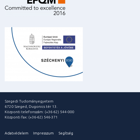
Szegedi Tudományegyetem
6720 Szeged, Dugonics tér 13.
Központi telefonszám: (+36-62) 544-000
Központi fax: (+36-62) 546-371
Adatvédelem
Impresszum
Segítség