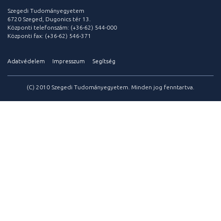
Szegedi Tudományegyetem
6720 Szeged, Dugonics tér 13.
Központi telefonszám: (+36-62) 544-000
Központi fax: (+36-62) 546-371
Adatvédelem
Impresszum
Segítség
(C) 2010 Szegedi Tudományegyetem. Minden jog fenntartva.