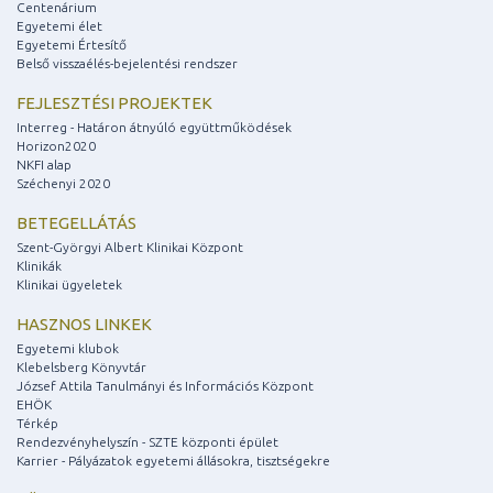
Centenárium
Egyetemi élet
Egyetemi Értesítő
Belső visszaélés-bejelentési rendszer
FEJLESZTÉSI PROJEKTEK
Interreg - Határon átnyúló együttműködések
Horizon2020
NKFI alap
Széchenyi 2020
BETEGELLÁTÁS
Szent-Györgyi Albert Klinikai Központ
Klinikák
Klinikai ügyeletek
HASZNOS LINKEK
Egyetemi klubok
Klebelsberg Könyvtár
József Attila Tanulmányi és Információs Központ
EHÖK
Térkép
Rendezvényhelyszín - SZTE központi épület
Karrier - Pályázatok egyetemi állásokra, tisztségekre