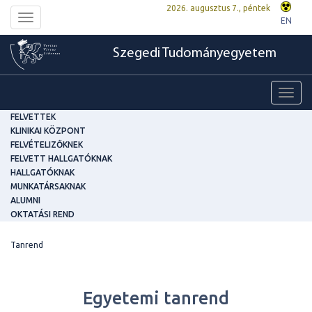
2026. augusztus 7., péntek
Toggle
EN
navigation
Szegedi Tudományegyetem
Toggl
navig
FELVETTEK
KLINIKAI KÖZPONT
FELVÉTELIZŐKNEK
FELVETT HALLGATÓKNAK
HALLGATÓKNAK
MUNKATÁRSAKNAK
ALUMNI
OKTATÁSI REND
Tanrend
Egyetemi tanrend