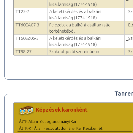
kisállamiság (1774-1918)
TT25-7
A keleti kérdés és a balkáni
_Sz
kisállamiság (1774-1918)
TT60EA07-3
Fejezetek a balkáni kisállamiság
_El
történetéből
TT60SZ06-3
A keleti kérdés és a balkáni
_Sz
kisállamiság (1774-1918)
TT98-27
Szakdolgozói szeminárium
_Sz
Tanre
Képzések karonként
ÁJTK Állam- és Jogtudományi Kar
ÁJTK-KT Állam- és Jogtudományi Kar Kecskemét