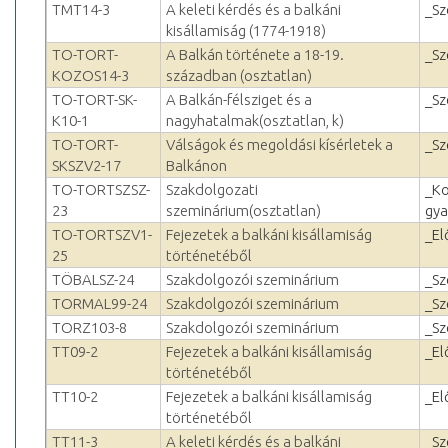
TMT14-3
A keleti kérdés és a balkáni
_Sz
kisállamiság (1774-1918)
TO-TORT-
A Balkán története a 18-19.
_Sz
KOZOS14-3
században (osztatlan)
TO-TORT-SK-
A Balkán-félsziget és a
_Sz
K10-1
nagyhatalmak(osztatlan, k)
TO-TORT-
Válságok és megoldási kísérletek a
_Sz
SKSZV2-17
Balkánon
TO-TORTSZSZ-
Szakdolgozati
_Ko
23
szeminárium(osztatlan)
gya
TO-TORTSZV1-
Fejezetek a balkáni kisállamiság
_El
25
történetéből
TÖBALSZ-24
Szakdolgozói szeminárium
_Sz
TORMAL99-24
Szakdolgozói szeminárium
_Sz
TORZ103-8
Szakdolgozói szeminárium
_Sz
TT09-2
Fejezetek a balkáni kisállamiság
_El
történetéből
TT10-2
Fejezetek a balkáni kisállamiság
_El
történetéből
TT11-3
A keleti kérdés és a balkáni
_Sz