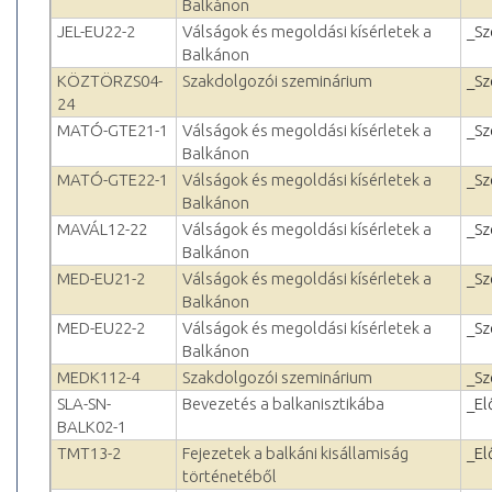
Balkánon
JEL-EU22-2
Válságok és megoldási kísérletek a
_Sz
Balkánon
KÖZTÖRZS04-
Szakdolgozói szeminárium
_Sz
24
MATÓ-GTE21-1
Válságok és megoldási kísérletek a
_Sz
Balkánon
MATÓ-GTE22-1
Válságok és megoldási kísérletek a
_Sz
Balkánon
MAVÁL12-22
Válságok és megoldási kísérletek a
_Sz
Balkánon
MED-EU21-2
Válságok és megoldási kísérletek a
_Sz
Balkánon
MED-EU22-2
Válságok és megoldási kísérletek a
_Sz
Balkánon
MEDK112-4
Szakdolgozói szeminárium
_Sz
SLA-SN-
Bevezetés a balkanisztikába
_El
BALK02-1
TMT13-2
Fejezetek a balkáni kisállamiság
_El
történetéből