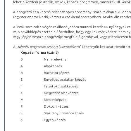
lehet elkezdeni (oktatók, szakok, képzési programok, tanszékek, ill. karok
A böngésző és a kereső többoszlopos eredménylistái általában a különböz
(egyszer az emelkedő, kétszer a csökkenő sorrendhez). Az aktuális rendez
A listák sorainak a végén található jobbra mutató kettős >> nyílhegyek r
való továbblépés esetén előfordulhat, hogy egy link már védett, nem nyi
vagy lépjen vissza a böngészője megfelelő gombjával, vagy jelentkezzen be
A „
Képzési programok szerinti kurzuskódlista
” képernyőn két adat rövidített
Képzési forma (szint)
0
Nem releváns
A
Alapképzés
B
Bachelorképzés
E
Egységes osztatlan képzés
F
Felsőfokú szakképzés
K
Kiegészítő alapképzés
M
Mesterképzés
P
Doktori képzés
S
Szakirányú továbbképzés
X
Egyéb képzés