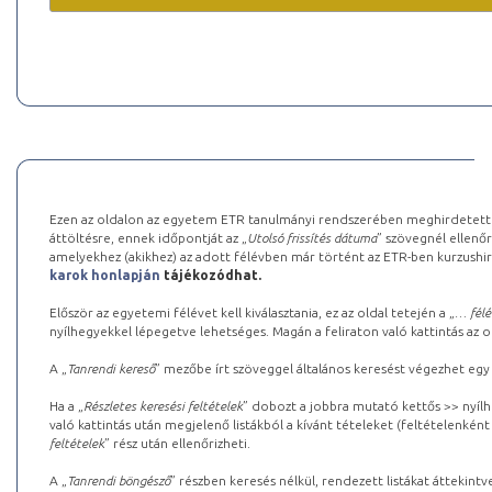
Ezen az oldalon az egyetem ETR tanulmányi rendszerében meghirdetett k
áttöltésre, ennek időpontját az „
Utolsó frissítés dátuma
” szövegnél ellenőr
amelyekhez (akikhez) az adott félévben már történt az ETR-ben kurzushi
karok honlapján
tájékozódhat.
Először az egyetemi félévet kell kiválasztania, ez az oldal tetején a „
… félé
nyílhegyekkel lépegetve lehetséges. Magán a feliraton való kattintás az old
A „
Tanrendi kereső
” mezőbe írt szöveggel általános keresést végezhet egy
Ha a „
Részletes keresési feltételek
” dobozt a jobbra mutató kettős >> nyílh
való kattintás után megjelenő listákból a kívánt tételeket (feltételenként
feltételek
” rész után ellenőrizheti.
A „
Tanrendi böngésző
” részben keresés nélkül, rendezett listákat áttekin