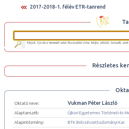
2017-2018-1. félév ETR-tanrend
Ta
Kérjük, írja be a keresett adat (kurzuskód címe, kódja, oktató, tanszék, szak
Részletes ker
Okta
Vukman Péter László
Oktató neve:
Alaptanszék:
Újkori Egyetemes Történeti és 
Alapintézmény:
BTK Bölcsészettudományi Kar