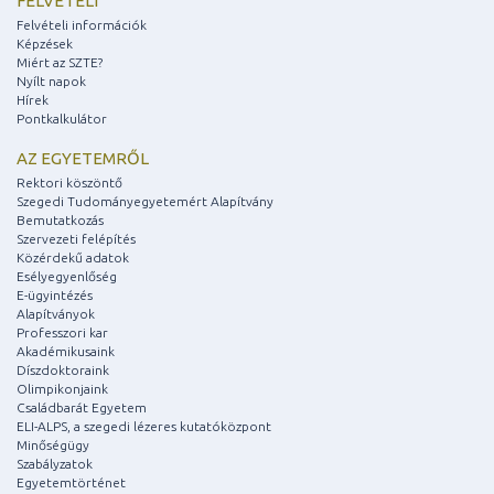
FELVÉTELI
Felvételi információk
Képzések
Miért az SZTE?
Nyílt napok
Hírek
Pontkalkulátor
AZ EGYETEMRŐL
Rektori köszöntő
Szegedi Tudományegyetemért Alapítvány
Bemutatkozás
Szervezeti felépítés
Közérdekű adatok
Esélyegyenlőség
E-ügyintézés
Alapítványok
Professzori kar
Akadémikusaink
Díszdoktoraink
Olimpikonjaink
Családbarát Egyetem
ELI-ALPS, a szegedi lézeres kutatóközpont
Minőségügy
Szabályzatok
Egyetemtörténet