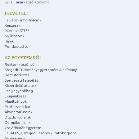
SZTE Tanárképző Központ
FELVÉTELI
Felvételi információk
Képzések
Miért az SZTE?
Nyílt napok
Hírek
Pontkalkulátor
AZ EGYETEMRŐL
Rektori köszöntő
Szegedi Tudományegyetemért Alapítvány
Bemutatkozás
Szervezeti felépítés
Közérdekű adatok
Esélyegyenlőség
E-ügyintézés
Alapítványok
Professzori kar
Akadémikusaink
Díszdoktoraink
Olimpikonjaink
Családbarát Egyetem
ELI-ALPS, a szegedi lézeres kutatóközpont
Minőségügy