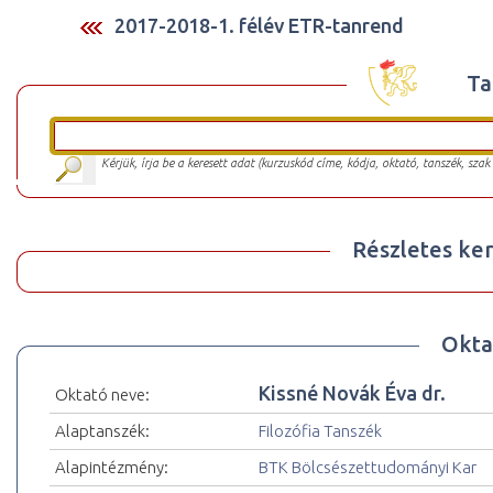
2017-2018-1. félév ETR-tanrend
Ta
Kérjük, írja be a keresett adat (kurzuskód címe, kódja, oktató, tanszék, szak
Részletes ker
Okta
Kissné Novák Éva dr.
Oktató neve:
Alaptanszék:
Filozófia Tanszék
Alapintézmény:
BTK Bölcsészettudományi Kar