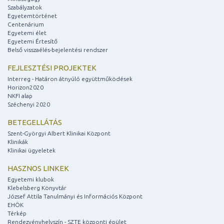
Szabályzatok
Egyetemtörténet
Centenárium
Egyetemi élet
Egyetemi Értesítő
Belső visszaélés-bejelentési rendszer
FEJLESZTÉSI PROJEKTEK
Interreg - Határon átnyúló együttműködések
Horizon2020
NKFI alap
Széchenyi 2020
BETEGELLÁTÁS
Szent-Györgyi Albert Klinikai Központ
Klinikák
Klinikai ügyeletek
HASZNOS LINKEK
Egyetemi klubok
Klebelsberg Könyvtár
József Attila Tanulmányi és Információs Központ
EHÖK
Térkép
Rendezvényhelyszín - SZTE központi épület