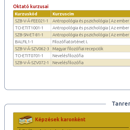
Oktató kurzusai
Kurzuskód
Kurzuscím
SZB-V-Á-FEE021-1
Antropológia és pszichológia ( Az ember é
TO-ETIT1001-1
Antropológia és pszichológia ( Az ember é
SZB-SN-ET-81-1
Antropológia és pszichológia ( Az ember é
BALFIL1-1
Filozófiatörténet I.
SZB-V-Á-SZV062-3
Magyar filozófiai recepciók
TO-ETIT0701-1
Nevelésfilozófia
SZB-V-Á-SZV072-1
Nevelésfilozófia
Tanre
Képzések karonként