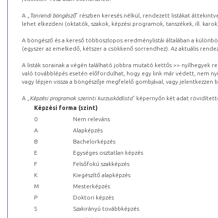
A „
Tanrendi böngésző
” részben keresés nélkül, rendezett listákat áttekin
lehet elkezdeni (oktatók, szakok, képzési programok, tanszékek, ill. karok
A böngésző és a kereső többoszlopos eredménylistái általában a különböz
(egyszer az emelkedő, kétszer a csökkenő sorrendhez). Az aktuális rendez
A listák sorainak a végén található jobbra mutató kettős >> nyílhegyek r
való továbblépés esetén előfordulhat, hogy egy link már védett, nem nyi
vagy lépjen vissza a böngészője megfelelő gombjával, vagy jelentkezzen be
A „
Képzési programok szerinti kurzuskódlista
” képernyőn két adat rövidített
Képzési forma (szint)
0
Nem releváns
A
Alapképzés
B
Bachelorképzés
E
Egységes osztatlan képzés
F
Felsőfokú szakképzés
K
Kiegészítő alapképzés
M
Mesterképzés
P
Doktori képzés
S
Szakirányú továbbképzés