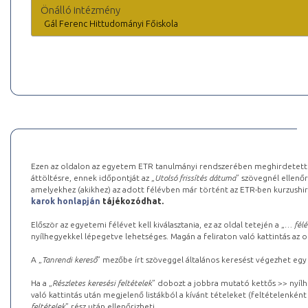
Önálló intézmény
Gál Ferenc Hittudományi Főiskola
Ezen az oldalon az egyetem ETR tanulmányi rendszerében meghirdetett k
áttöltésre, ennek időpontját az „
Utolsó frissítés dátuma
” szövegnél ellenőr
amelyekhez (akikhez) az adott félévben már történt az ETR-ben kurzushi
karok honlapján
tájékozódhat.
Először az egyetemi félévet kell kiválasztania, ez az oldal tetején a „
… félé
nyílhegyekkel lépegetve lehetséges. Magán a feliraton való kattintás az old
A „
Tanrendi kereső
” mezőbe írt szöveggel általános keresést végezhet egy
Ha a „
Részletes keresési feltételek
” dobozt a jobbra mutató kettős >> nyílh
való kattintás után megjelenő listákból a kívánt tételeket (feltételenként
feltételek
” rész után ellenőrizheti.