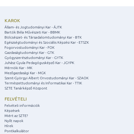
KAROK
Állam- és Jogtudományi Kar - ÁJTK
Bartók Béla Művészeti Kar - BBMK
Bölcsészet- és Társadalomtudományi Kar - BTK
Egészségtudományi és Szociális Képzési Kar - ETSZK
Fogorvostudományi Kar - FOK
Gazdaságtudományi Kar - GTK
Gyógyszerésztudományi Kar - GYTK
Juhász Gyula Pedagógusképző Kar - JGYPK
Mérnöki Kar - MK
Mezőgazdasági Kar - MGK
Szent-Györgyi Albert Orvostudományi Kar - SZAOK
Természettudományi és Informatikai Kar - TTIK
SZTE Tanárképző Központ
FELVÉTELI
Felvételi információk
Képzések
Miért az SZTE?
Nyílt napok
Hírek
Pontkalkulátor