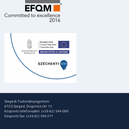
Szegedi Tudományegyetem
6720 Szeged, Dugonics tér 13.
Központi telefonszám: (+36-62) 544-000
Központi fax: (+36-62) 546-371