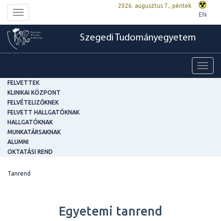
2026. augusztus 7., péntek
Toggle
EN
navigation
Szegedi Tudományegyetem
Toggl
navig
FELVETTEK
KLINIKAI KÖZPONT
FELVÉTELIZŐKNEK
FELVETT HALLGATÓKNAK
HALLGATÓKNAK
MUNKATÁRSAKNAK
ALUMNI
OKTATÁSI REND
Tanrend
Egyetemi tanrend