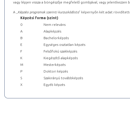
vagy lépjen vissza a böngészője megfelelő gombjával, vagy jelentkezzen be
A „
Képzési programok szerinti kurzuskódlista
” képernyőn két adat rövidített
Képzési forma (szint)
0
Nem releváns
A
Alapképzés
B
Bachelorképzés
E
Egységes osztatlan képzés
F
Felsőfokú szakképzés
K
Kiegészítő alapképzés
M
Mesterképzés
P
Doktori képzés
S
Szakirányú továbbképzés
X
Egyéb képzés