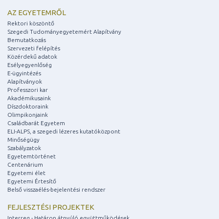
AZ EGYETEMRŐL
Rektori köszöntő
Szegedi Tudományegyetemért Alapítvány
Bemutatkozás
Szervezeti felépítés
Közérdekű adatok
Esélyegyenlőség
E-ügyintézés
Alapítványok
Professzori kar
Akadémikusaink
Díszdoktoraink
Olimpikonjaink
Családbarát Egyetem
ELI-ALPS, a szegedi lézeres kutatóközpont
Minőségügy
Szabályzatok
Egyetemtörténet
Centenárium
Egyetemi élet
Egyetemi Értesítő
Belső visszaélés-bejelentési rendszer
FEJLESZTÉSI PROJEKTEK
Interreg - Határon átnyúló együttműködések