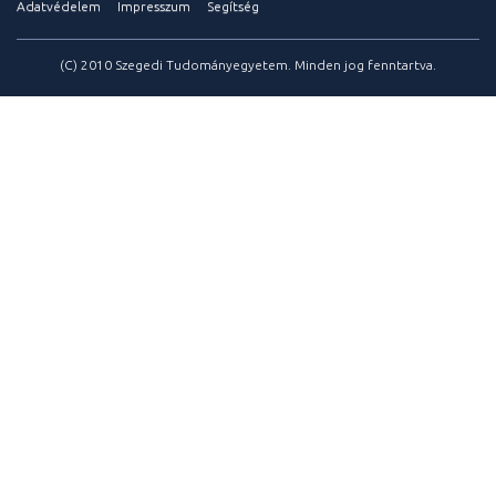
Adatvédelem
Impresszum
Segítség
(C) 2010 Szegedi Tudományegyetem. Minden jog fenntartva.