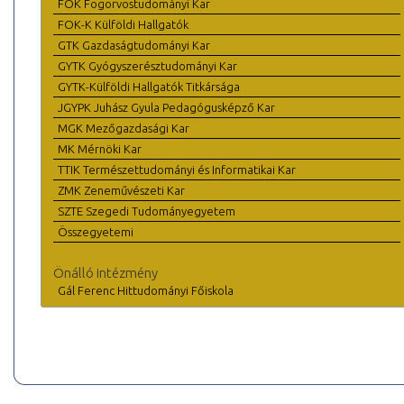
FOK Fogorvostudományi Kar
FOK-K Külföldi Hallgatók
GTK Gazdaságtudományi Kar
GYTK Gyógyszerésztudományi Kar
GYTK-Külföldi Hallgatók Titkársága
JGYPK Juhász Gyula Pedagógusképző Kar
MGK Mezőgazdasági Kar
MK Mérnöki Kar
TTIK Természettudományi és Informatikai Kar
ZMK Zeneművészeti Kar
SZTE Szegedi Tudományegyetem
Összegyetemi
Önálló intézmény
Gál Ferenc Hittudományi Főiskola