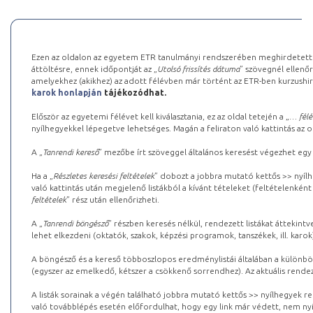
Ezen az oldalon az egyetem ETR tanulmányi rendszerében meghirdetett k
áttöltésre, ennek időpontját az „
Utolsó frissítés dátuma
” szövegnél ellenőr
amelyekhez (akikhez) az adott félévben már történt az ETR-ben kurzushi
karok honlapján
tájékozódhat.
Először az egyetemi félévet kell kiválasztania, ez az oldal tetején a „
… félé
nyílhegyekkel lépegetve lehetséges. Magán a feliraton való kattintás az old
A „
Tanrendi kereső
” mezőbe írt szöveggel általános keresést végezhet egy
Ha a „
Részletes keresési feltételek
” dobozt a jobbra mutató kettős >> nyílh
való kattintás után megjelenő listákból a kívánt tételeket (feltételenként
feltételek
” rész után ellenőrizheti.
A „
Tanrendi böngésző
” részben keresés nélkül, rendezett listákat áttekin
lehet elkezdeni (oktatók, szakok, képzési programok, tanszékek, ill. karok
A böngésző és a kereső többoszlopos eredménylistái általában a különböz
(egyszer az emelkedő, kétszer a csökkenő sorrendhez). Az aktuális rendez
A listák sorainak a végén található jobbra mutató kettős >> nyílhegyek r
való továbblépés esetén előfordulhat, hogy egy link már védett, nem nyi