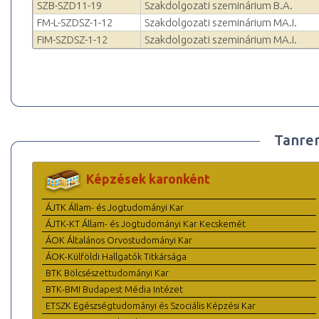
SZB-SZD11-19
Szakdolgozati szeminárium B.A.
FM-L-SZDSZ-1-12
Szakdolgozati szeminárium MA.I.
FIM-SZDSZ-1-12
Szakdolgozati szeminárium MA.I.
Tanre
Képzések karonként
ÁJTK Állam- és Jogtudományi Kar
ÁJTK-KT Állam- és Jogtudományi Kar Kecskemét
ÁOK Általános Orvostudományi Kar
ÁOK-Külföldi Hallgatók Titkársága
BTK Bölcsészettudományi Kar
BTK-BMI Budapest Média Intézet
ETSZK Egészségtudományi és Szociális Képzési Kar