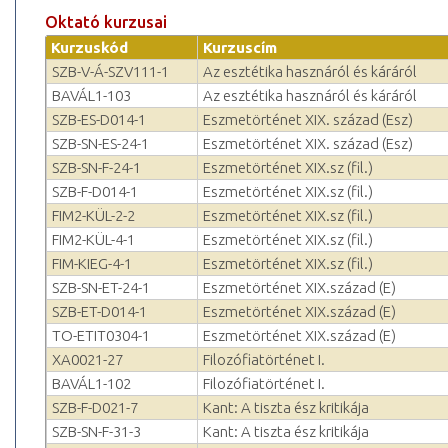
Oktató kurzusai
Kurzuskód
Kurzuscím
SZB-V-Á-SZV111-1
Az esztétika hasznáról és káráról
BAVÁL1-103
Az esztétika hasznáról és káráról
SZB-ES-D014-1
Eszmetörténet XIX. század (Esz)
SZB-SN-ES-24-1
Eszmetörténet XIX. század (Esz)
SZB-SN-F-24-1
Eszmetörténet XIX.sz (fil.)
SZB-F-D014-1
Eszmetörténet XIX.sz (fil.)
FIM2-KÜL-2-2
Eszmetörténet XIX.sz (fil.)
FIM2-KÜL-4-1
Eszmetörténet XIX.sz (fil.)
FIM-KIEG-4-1
Eszmetörténet XIX.sz (fil.)
SZB-SN-ET-24-1
Eszmetörténet XIX.század (E)
SZB-ET-D014-1
Eszmetörténet XIX.század (E)
TO-ETIT0304-1
Eszmetörténet XIX.század (E)
XA0021-27
Filozófiatörténet I.
BAVÁL1-102
Filozófiatörténet I.
SZB-F-D021-7
Kant: A tiszta ész kritikája
SZB-SN-F-31-3
Kant: A tiszta ész kritikája