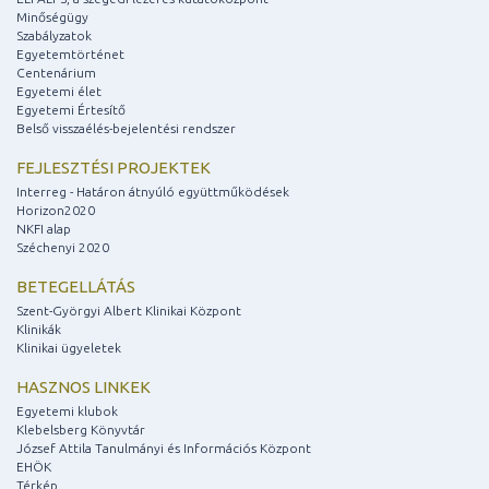
Minőségügy
Szabályzatok
Egyetemtörténet
Centenárium
Egyetemi élet
Egyetemi Értesítő
Belső visszaélés-bejelentési rendszer
FEJLESZTÉSI PROJEKTEK
Interreg - Határon átnyúló együttműködések
Horizon2020
NKFI alap
Széchenyi 2020
BETEGELLÁTÁS
Szent-Györgyi Albert Klinikai Központ
Klinikák
Klinikai ügyeletek
HASZNOS LINKEK
Egyetemi klubok
Klebelsberg Könyvtár
József Attila Tanulmányi és Információs Központ
EHÖK
Térkép