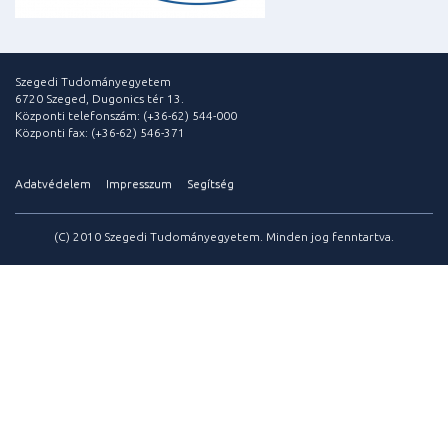
Szegedi Tudományegyetem
6720 Szeged, Dugonics tér 13.
Központi telefonszám: (+36-62) 544-000
Központi fax: (+36-62) 546-371
Adatvédelem
Impresszum
Segítség
(C) 2010 Szegedi Tudományegyetem. Minden jog fenntartva.