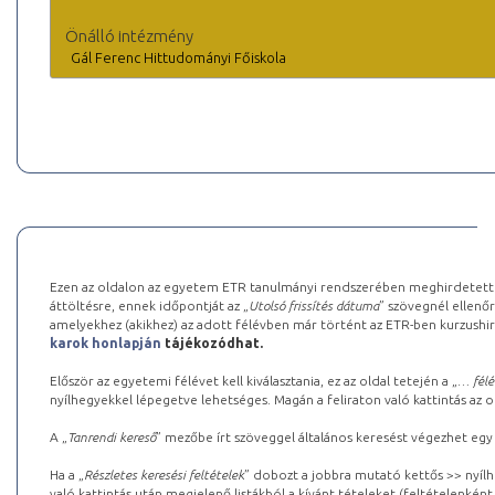
Önálló intézmény
Gál Ferenc Hittudományi Főiskola
Ezen az oldalon az egyetem ETR tanulmányi rendszerében meghirdetett k
áttöltésre, ennek időpontját az „
Utolsó frissítés dátuma
” szövegnél ellenőr
amelyekhez (akikhez) az adott félévben már történt az ETR-ben kurzushi
karok honlapján
tájékozódhat.
Először az egyetemi félévet kell kiválasztania, ez az oldal tetején a „
… félé
nyílhegyekkel lépegetve lehetséges. Magán a feliraton való kattintás az old
A „
Tanrendi kereső
” mezőbe írt szöveggel általános keresést végezhet egy
Ha a „
Részletes keresési feltételek
” dobozt a jobbra mutató kettős >> nyílh
való kattintás után megjelenő listákból a kívánt tételeket (feltételenként