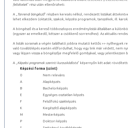
feltételek
” rész után ellenőrizheti.
A „
Tanrendi böngésző
” részben keresés nélkül, rendezett listákat áttekin
lehet elkezdeni (oktatók, szakok, képzési programok, tanszékek, ill. karok
A böngésző és a kereső többoszlopos eredménylistái általában a különböz
(egyszer az emelkedő, kétszer a csökkenő sorrendhez). Az aktuális rendez
A listák sorainak a végén található jobbra mutató kettős >> nyílhegyek r
való továbblépés esetén előfordulhat, hogy egy link már védett, nem nyi
vagy lépjen vissza a böngészője megfelelő gombjával, vagy jelentkezzen be
A „
Képzési programok szerinti kurzuskódlista
” képernyőn két adat rövidített
Képzési forma (szint)
0
Nem releváns
A
Alapképzés
B
Bachelorképzés
E
Egységes osztatlan képzés
F
Felsőfokú szakképzés
K
Kiegészítő alapképzés
M
Mesterképzés
P
Doktori képzés
S
Szakirányú továbbképzés