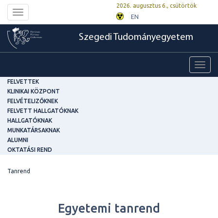
2026. augusztus 6., csütörtök
Toggle
EN
navigation
Szegedi Tudományegyetem
Toggl
navig
FELVETTEK
KLINIKAI KÖZPONT
FELVÉTELIZŐKNEK
FELVETT HALLGATÓKNAK
HALLGATÓKNAK
MUNKATÁRSAKNAK
ALUMNI
OKTATÁSI REND
Tanrend
Egyetemi tanrend