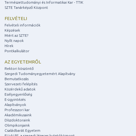
Természettudományi és Informatikai Kar - TTIK
SZTE Tanárképző Központ
FELVÉTELI
Felvételi információk
Képzések
Miért az SZTE?
Nyílt napok
Hírek
Pontkalkulátor
AZ EGYETEMRŐL
Rektori köszöntő
Szegedi Tudományegyetemért Alapítvány
Bemutatkozás
Szervezeti felépítés
Közérdekű adatok
Esélyegyenlőség
E-ügyintézés
Alapítványok
Professzori kar
Akadémikusaink
Díszdoktoraink
Olimpikonjaink
Családbarát Egyetem
ELI-ALPS, a szegedi lézeres kutatóközpont