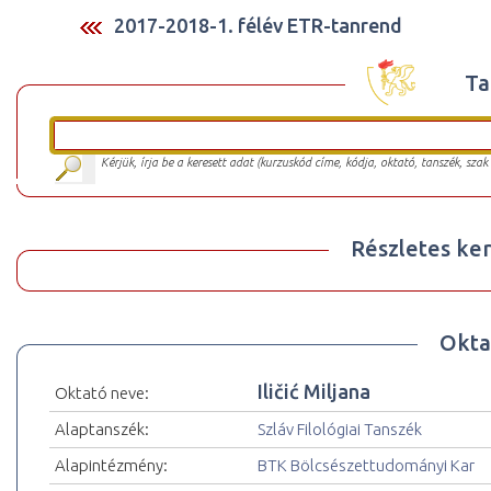
2017-2018-1. félév ETR-tanrend
Ta
Kérjük, írja be a keresett adat (kurzuskód címe, kódja, oktató, tanszék, szak
Részletes ker
Okta
Iličić Miljana
Oktató neve:
Alaptanszék:
Szláv Filológiai Tanszék
Alapintézmény:
BTK Bölcsészettudományi Kar