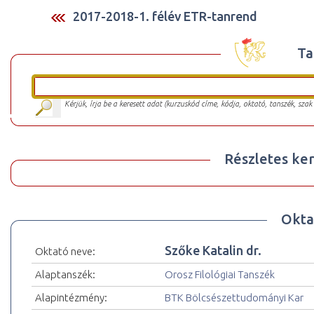
2017-2018-1. félév ETR-tanrend
Ta
Kérjük, írja be a keresett adat (kurzuskód címe, kódja, oktató, tanszék, szak
Részletes ker
Okta
Szőke Katalin dr.
Oktató neve:
Alaptanszék:
Orosz Filológiai Tanszék
Alapintézmény:
BTK Bölcsészettudományi Kar