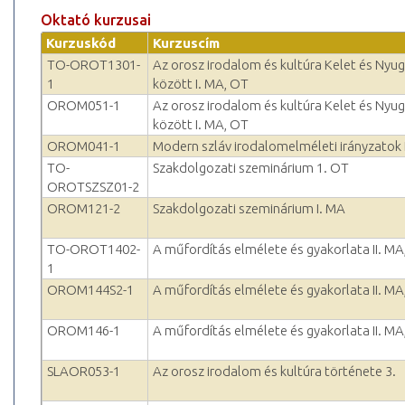
Oktató kurzusai
Kurzuskód
Kurzuscím
TO-OROT1301-
Az orosz irodalom és kultúra Kelet és Nyu
1
között I. MA, OT
OROM051-1
Az orosz irodalom és kultúra Kelet és Nyu
között I. MA, OT
OROM041-1
Modern szláv irodalomelméleti irányzatok 
TO-
Szakdolgozati szeminárium 1. OT
OROTSZSZ01-2
OROM121-2
Szakdolgozati szeminárium I. MA
TO-OROT1402-
A műfordítás elmélete és gyakorlata II. MA
1
OROM144S2-1
A műfordítás elmélete és gyakorlata II. MA
OROM146-1
A műfordítás elmélete és gyakorlata II. MA
SLAOR053-1
Az orosz irodalom és kultúra története 3.