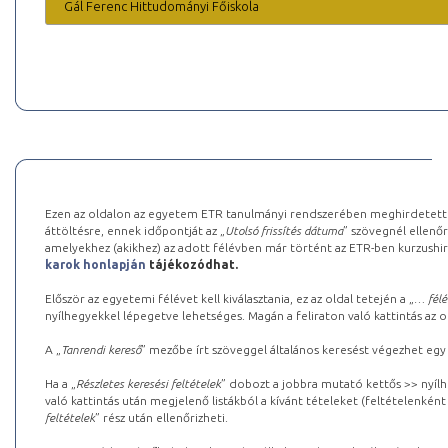
Gál Ferenc Hittudományi Főiskola
Ezen az oldalon az egyetem ETR tanulmányi rendszerében meghirdetett k
áttöltésre, ennek időpontját az „
Utolsó frissítés dátuma
” szövegnél ellenőr
amelyekhez (akikhez) az adott félévben már történt az ETR-ben kurzushi
karok honlapján
tájékozódhat.
Először az egyetemi félévet kell kiválasztania, ez az oldal tetején a „
… félé
nyílhegyekkel lépegetve lehetséges. Magán a feliraton való kattintás az old
A „
Tanrendi kereső
” mezőbe írt szöveggel általános keresést végezhet egy
Ha a „
Részletes keresési feltételek
” dobozt a jobbra mutató kettős >> nyílh
való kattintás után megjelenő listákból a kívánt tételeket (feltételenként
feltételek
” rész után ellenőrizheti.