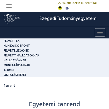
2026. augusztus 8., szombat
Toggle
EN
navigation
Szegedi Tudományegyetem
Toggl
navig
FELVETTEK
KLINIKAI KÖZPONT
FELVÉTELIZŐKNEK
FELVETT HALLGATÓKNAK
HALLGATÓKNAK
MUNKATÁRSAKNAK
ALUMNI
OKTATÁSI REND
Tanrend
Egyetemi tanrend