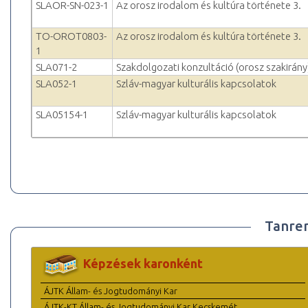
SLAOR-SN-023-1
Az orosz irodalom és kultúra története 3.
TO-OROT0803-
Az orosz irodalom és kultúra története 3.
1
SLA071-2
Szakdolgozati konzultáció (orosz szakirány
SLA052-1
Szláv-magyar kulturális kapcsolatok
SLA05154-1
Szláv-magyar kulturális kapcsolatok
Tanre
Képzések karonként
ÁJTK Állam- és Jogtudományi Kar
ÁJTK-KT Állam- és Jogtudományi Kar Kecskemét