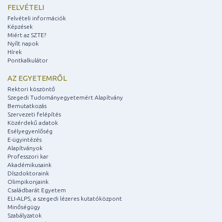
FELVÉTELI
Felvételi információk
Képzések
Miért az SZTE?
Nyílt napok
Hírek
Pontkalkulátor
AZ EGYETEMRŐL
Rektori köszöntő
Szegedi Tudományegyetemért Alapítvány
Bemutatkozás
Szervezeti felépítés
Közérdekű adatok
Esélyegyenlőség
E-ügyintézés
Alapítványok
Professzori kar
Akadémikusaink
Díszdoktoraink
Olimpikonjaink
Családbarát Egyetem
ELI-ALPS, a szegedi lézeres kutatóközpont
Minőségügy
Szabályzatok