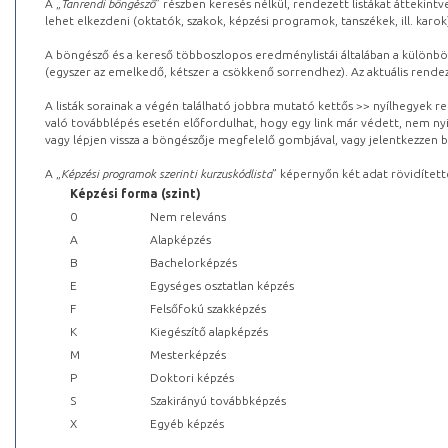
A „
Tanrendi böngésző
” részben keresés nélkül, rendezett listákat áttekin
lehet elkezdeni (oktatók, szakok, képzési programok, tanszékek, ill. karok
A böngésző és a kereső többoszlopos eredménylistái általában a különböz
(egyszer az emelkedő, kétszer a csökkenő sorrendhez). Az aktuális rendez
A listák sorainak a végén található jobbra mutató kettős >> nyílhegyek r
való továbblépés esetén előfordulhat, hogy egy link már védett, nem nyi
vagy lépjen vissza a böngészője megfelelő gombjával, vagy jelentkezzen be
A „
Képzési programok szerinti kurzuskódlista
” képernyőn két adat rövidített
Képzési forma (szint)
0
Nem releváns
A
Alapképzés
B
Bachelorképzés
E
Egységes osztatlan képzés
F
Felsőfokú szakképzés
K
Kiegészítő alapképzés
M
Mesterképzés
P
Doktori képzés
S
Szakirányú továbbképzés
X
Egyéb képzés