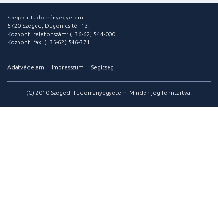
Szegedi Tudományegyetem
6720 Szeged, Dugonics tér 13.
Központi telefonszám: (+36-62) 544-000
Központi fax: (+36-62) 546-371
Adatvédelem
Impresszum
Segítség
(C) 2010 Szegedi Tudományegyetem. Minden jog fenntartva.