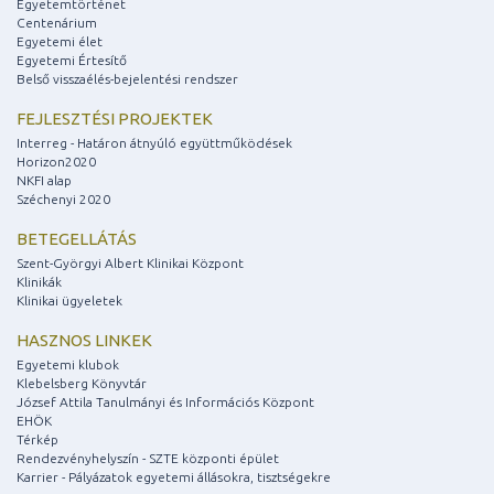
Egyetemtörténet
Centenárium
Egyetemi élet
Egyetemi Értesítő
Belső visszaélés-bejelentési rendszer
FEJLESZTÉSI PROJEKTEK
Interreg - Határon átnyúló együttműködések
Horizon2020
NKFI alap
Széchenyi 2020
BETEGELLÁTÁS
Szent-Györgyi Albert Klinikai Központ
Klinikák
Klinikai ügyeletek
HASZNOS LINKEK
Egyetemi klubok
Klebelsberg Könyvtár
József Attila Tanulmányi és Információs Központ
EHÖK
Térkép
Rendezvényhelyszín - SZTE központi épület
Karrier - Pályázatok egyetemi állásokra, tisztségekre