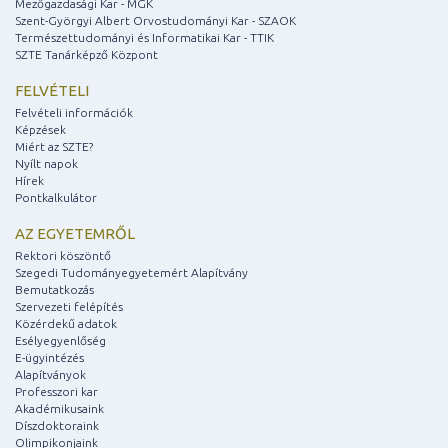
Mezőgazdasági Kar - MGK
Szent-Györgyi Albert Orvostudományi Kar - SZAOK
Természettudományi és Informatikai Kar - TTIK
SZTE Tanárképző Központ
FELVÉTELI
Felvételi információk
Képzések
Miért az SZTE?
Nyílt napok
Hírek
Pontkalkulátor
AZ EGYETEMRŐL
Rektori köszöntő
Szegedi Tudományegyetemért Alapítvány
Bemutatkozás
Szervezeti felépítés
Közérdekű adatok
Esélyegyenlőség
E-ügyintézés
Alapítványok
Professzori kar
Akadémikusaink
Díszdoktoraink
Olimpikonjaink