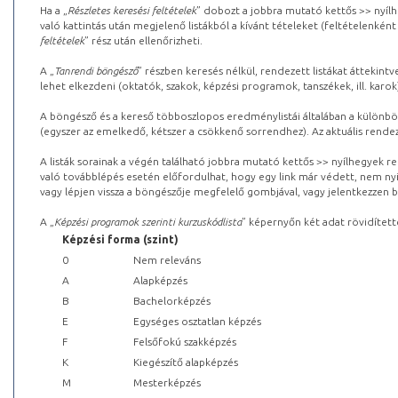
Ha a „
Részletes keresési feltételek
” dobozt a jobbra mutató kettős >> nyílh
való kattintás után megjelenő listákból a kívánt tételeket (feltételenként
feltételek
” rész után ellenőrizheti.
A „
Tanrendi böngésző
” részben keresés nélkül, rendezett listákat áttekin
lehet elkezdeni (oktatók, szakok, képzési programok, tanszékek, ill. karok
A böngésző és a kereső többoszlopos eredménylistái általában a különböz
(egyszer az emelkedő, kétszer a csökkenő sorrendhez). Az aktuális rendez
A listák sorainak a végén található jobbra mutató kettős >> nyílhegyek r
való továbblépés esetén előfordulhat, hogy egy link már védett, nem nyi
vagy lépjen vissza a böngészője megfelelő gombjával, vagy jelentkezzen be
A „
Képzési programok szerinti kurzuskódlista
” képernyőn két adat rövidített
Képzési forma (szint)
0
Nem releváns
A
Alapképzés
B
Bachelorképzés
E
Egységes osztatlan képzés
F
Felsőfokú szakképzés
K
Kiegészítő alapképzés
M
Mesterképzés