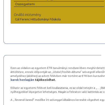
Összegyetemi
Önálló intézmény
Gál Ferenc Hittudományi Főiskola
Ezen az oldalon az egyetem ETR tanulmányi rendszerében meghirdetett k
áttöltésre, ennek időpontját az „
Utolsó frissítés dátuma
” szövegnél ellenőr
amelyekhez (akikhez) az adott félévben már történt az ETR-ben kurzushi
karok honlapján
tájékozódhat.
Először az egyetemi félévet kell kiválasztania, ez az oldal tetején a „
… félé
nyílhegyekkel lépegetve lehetséges. Magán a feliraton való kattintás az old
A „
Tanrendi kereső
” mezőbe írt szöveggel általános keresést végezhet egy