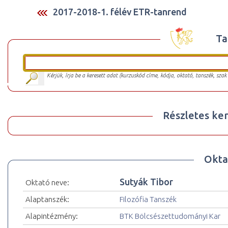
2017-2018-1. félév ETR-tanrend
Ta
Kérjük, írja be a keresett adat (kurzuskód címe, kódja, oktató, tanszék, szak
Részletes ker
Okta
Sutyák Tibor
Oktató neve:
Alaptanszék:
Filozófia Tanszék
Alapintézmény:
BTK Bölcsészettudományi Kar