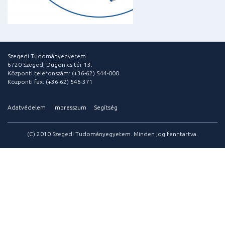
Szegedi Tudományegyetem
6720 Szeged, Dugonics tér 13.
Központi telefonszám: (+36-62) 544-000
Központi fax: (+36-62) 546-371
Adatvédelem
Impresszum
Segítség
(C) 2010 Szegedi Tudományegyetem. Minden jog fenntartva.