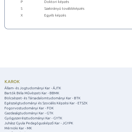
P
Doktori képzés
S
Szakirányú továbbképzés
X
Egyéb képzés
KAROK
Állam- és Jogtudományi Kar - ÁJTK
Bartók Béla Művészeti Kar - BBMK
Bölcsészet- és Társadalomtudományi Kar - BTK
Egészségtudományi és Szociális Képzési Kar - ETSZK
Fogorvostudományi Kar - FOK
Gazdaságtudományi Kar - GTK
Gyógyszerésztudományi Kar - GYTK
Juhász Gyula Pedagógusképző Kar - JGYPK
Mérnöki Kar - MK