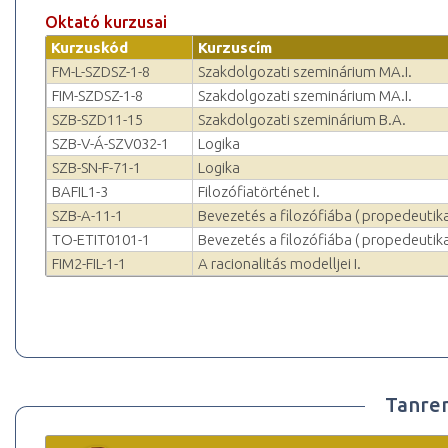
Oktató kurzusai
Kurzuskód
Kurzuscím
FM-L-SZDSZ-1-8
Szakdolgozati szeminárium MA.I.
FIM-SZDSZ-1-8
Szakdolgozati szeminárium MA.I.
SZB-SZD11-15
Szakdolgozati szeminárium B.A.
SZB-V-Á-SZV032-1
Logika
SZB-SN-F-71-1
Logika
BAFIL1-3
Filozófiatörténet I.
SZB-A-11-1
Bevezetés a filozófiába ( propedeutik
TO-ETIT0101-1
Bevezetés a filozófiába ( propedeutik
FIM2-FIL-1-1
A racionalitás modelljei I.
Tanre