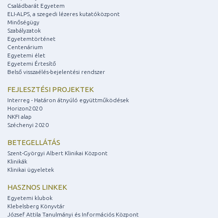
Családbarát Egyetem
ELI-ALPS, a szegedi lézeres kutatóközpont
Minőségügy
Szabályzatok
Egyetemtörténet
Centenárium
Egyetemi élet
Egyetemi Értesítő
Belső visszaélés-bejelentési rendszer
FEJLESZTÉSI PROJEKTEK
Interreg - Határon átnyúló együttműködések
Horizon2020
NKFI alap
Széchenyi 2020
BETEGELLÁTÁS
Szent-Györgyi Albert Klinikai Központ
Klinikák
Klinikai ügyeletek
HASZNOS LINKEK
Egyetemi klubok
Klebelsberg Könyvtár
József Attila Tanulmányi és Információs Központ