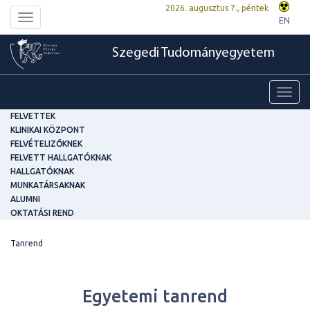
2026. augusztus 7., péntek
Toggle
EN
navigation
Szegedi Tudományegyetem
Toggl
navig
FELVETTEK
KLINIKAI KÖZPONT
FELVÉTELIZŐKNEK
FELVETT HALLGATÓKNAK
HALLGATÓKNAK
MUNKATÁRSAKNAK
ALUMNI
OKTATÁSI REND
Tanrend
Egyetemi tanrend