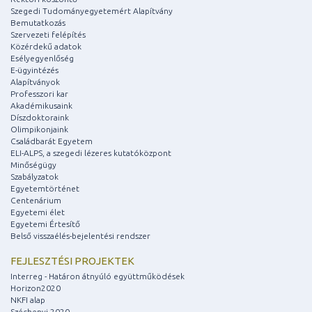
Szegedi Tudományegyetemért Alapítvány
Bemutatkozás
Szervezeti felépítés
Közérdekű adatok
Esélyegyenlőség
E-ügyintézés
Alapítványok
Professzori kar
Akadémikusaink
Díszdoktoraink
Olimpikonjaink
Családbarát Egyetem
ELI-ALPS, a szegedi lézeres kutatóközpont
Minőségügy
Szabályzatok
Egyetemtörténet
Centenárium
Egyetemi élet
Egyetemi Értesítő
Belső visszaélés-bejelentési rendszer
FEJLESZTÉSI PROJEKTEK
Interreg - Határon átnyúló együttműködések
Horizon2020
NKFI alap
Széchenyi 2020