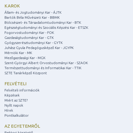
KAROK
Állam- és Jogtudományi Kar - ÁJTK
Bartók Béla Művészeti Kar - BBMK
Bölcsészet- és Társadalomtudományi Kar - BTK
Egészségtudományi és Szociális Képzési Kar - ETSZK
Fogorvostudományi Kar - FOK
Gazdaságtudományi Kar - GTK
Gyógyszerésztudományi Kar - GYTK
Juhász Gyula Pedagógusképző Kar - JGYPK
Mérnöki Kar - MK
Mezőgazdasági Kar - MGK
Szent-Györgyi Albert Orvostudományi Kar - SZAOK
Természettudományi és Informatikai Kar - TTIK
SZTE Tanárképző Központ
FELVÉTELI
Felvételi információk
Képzések
Miért az SZTE?
Nyílt napok
Hírek
Pontkalkulátor
AZ EGYETEMRŐL
Rektori köszöntő