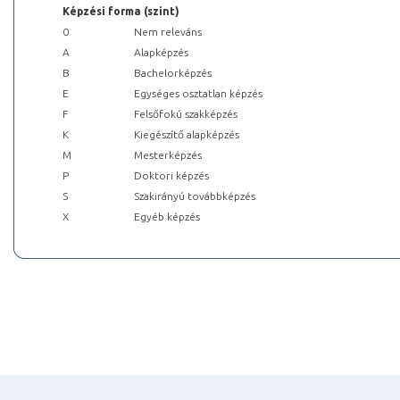
Képzési forma (szint)
0
Nem releváns
A
Alapképzés
B
Bachelorképzés
E
Egységes osztatlan képzés
F
Felsőfokú szakképzés
K
Kiegészítő alapképzés
M
Mesterképzés
P
Doktori képzés
S
Szakirányú továbbképzés
X
Egyéb képzés