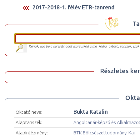
2017-2018-1. félév ETR-tanrend
Ta
Kérjük, írja be a keresett adat (kurzuskód címe, kódja, oktató, tanszék, szak
Részletes ker
Okta
Bukta Katalin
Oktató neve:
Alaptanszék:
Angoltanár-képző és Alkalmazot
Alapintézmény:
BTK Bölcsészettudományi Kar