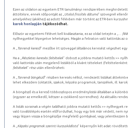
Ezen az oldalon az egyetem ETR tanulmányi rendszerében meghirdetett k
áttöltésre, ennek időpontját az „
Utolsó frissítés dátuma
” szövegnél ellenőr
amelyekhez (akikhez) az adott félévben már történt az ETR-ben kurzushi
karok honlapján
tájékozódhat.
Először az egyetemi félévet kell kiválasztania, ez az oldal tetején a „
… félé
nyílhegyekkel lépegetve lehetséges. Magán a feliraton való kattintás az old
A „
Tanrendi kereső
” mezőbe írt szöveggel általános keresést végezhet egy
Ha a „
Részletes keresési feltételek
” dobozt a jobbra mutató kettős >> nyílh
való kattintás után megjelenő listákból a kívánt tételeket (feltételenként
feltételek
” rész után ellenőrizheti.
A „
Tanrendi böngésző
” részben keresés nélkül, rendezett listákat áttekin
lehet elkezdeni (oktatók, szakok, képzési programok, tanszékek, ill. karok
A böngésző és a kereső többoszlopos eredménylistái általában a különböz
(egyszer az emelkedő, kétszer a csökkenő sorrendhez). Az aktuális rendez
A listák sorainak a végén található jobbra mutató kettős >> nyílhegyek r
való továbblépés esetén előfordulhat, hogy egy link már védett, nem nyi
vagy lépjen vissza a böngészője megfelelő gombjával, vagy jelentkezzen be
A „
Képzési programok szerinti kurzuskódlista
” képernyőn két adat rövidített