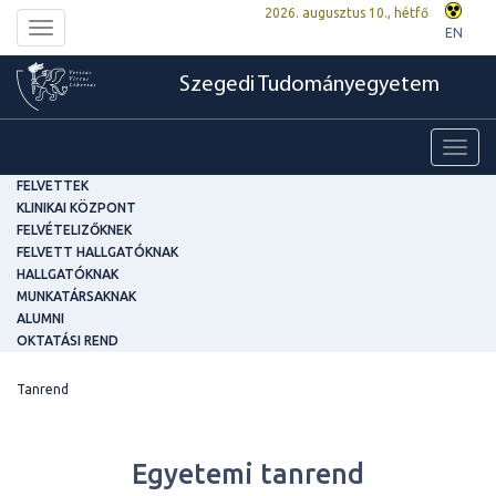
2026. augusztus 10., hétfő
Toggle
EN
navigation
Szegedi Tudományegyetem
Toggl
navig
FELVETTEK
KLINIKAI KÖZPONT
FELVÉTELIZŐKNEK
FELVETT HALLGATÓKNAK
HALLGATÓKNAK
MUNKATÁRSAKNAK
ALUMNI
OKTATÁSI REND
Tanrend
Egyetemi tanrend