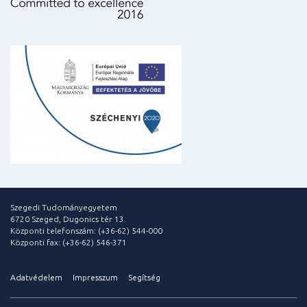
Szegedi Tudományegyetem
6720 Szeged, Dugonics tér 13.
Központi telefonszám: (+36-62) 544-000
Központi fax: (+36-62) 546-371
Adatvédelem
Impresszum
Segítség