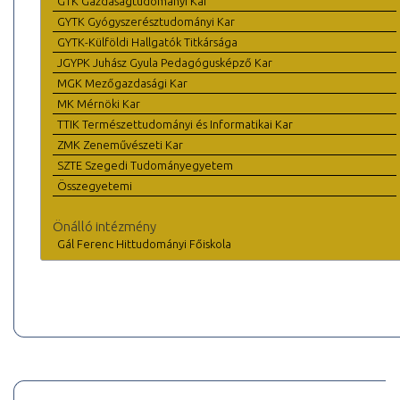
GTK Gazdaságtudományi Kar
GYTK Gyógyszerésztudományi Kar
GYTK-Külföldi Hallgatók Titkársága
JGYPK Juhász Gyula Pedagógusképző Kar
MGK Mezőgazdasági Kar
MK Mérnöki Kar
TTIK Természettudományi és Informatikai Kar
ZMK Zeneművészeti Kar
SZTE Szegedi Tudományegyetem
Összegyetemi
Önálló intézmény
Gál Ferenc Hittudományi Főiskola