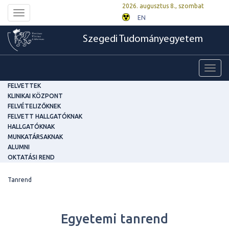
2026. augusztus 8., szombat
Toggle
EN
navigation
Szegedi Tudományegyetem
Toggl
navig
FELVETTEK
KLINIKAI KÖZPONT
FELVÉTELIZŐKNEK
FELVETT HALLGATÓKNAK
HALLGATÓKNAK
MUNKATÁRSAKNAK
ALUMNI
OKTATÁSI REND
Tanrend
Egyetemi tanrend