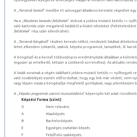
A „
Tanrendi kereső
” mezőbe írt szöveggel általános keresést végezhet egy
Ha a „
Részletes keresési feltételek
” dobozt a jobbra mutató kettős >> nyílh
való kattintás után megjelenő listákból a kívánt tételeket (feltételenként
feltételek
” rész után ellenőrizheti.
A „
Tanrendi böngésző
” részben keresés nélkül, rendezett listákat áttekin
lehet elkezdeni (oktatók, szakok, képzési programok, tanszékek, ill. karok
A böngésző és a kereső többoszlopos eredménylistái általában a különböz
(egyszer az emelkedő, kétszer a csökkenő sorrendhez). Az aktuális rendez
A listák sorainak a végén található jobbra mutató kettős >> nyílhegyek r
való továbblépés esetén előfordulhat, hogy egy link már védett, nem nyi
vagy lépjen vissza a böngészője megfelelő gombjával, vagy jelentkezzen be
A „
Képzési programok szerinti kurzuskódlista
” képernyőn két adat rövidített
Képzési forma (szint)
0
Nem releváns
A
Alapképzés
B
Bachelorképzés
E
Egységes osztatlan képzés
F
Felsőfokú szakképzés