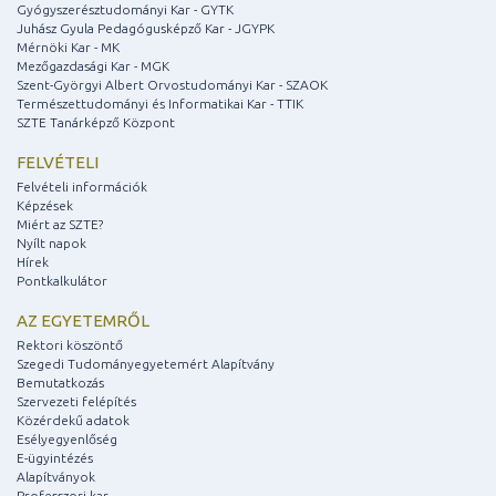
Gyógyszerésztudományi Kar - GYTK
Juhász Gyula Pedagógusképző Kar - JGYPK
Mérnöki Kar - MK
Mezőgazdasági Kar - MGK
Szent-Györgyi Albert Orvostudományi Kar - SZAOK
Természettudományi és Informatikai Kar - TTIK
SZTE Tanárképző Központ
FELVÉTELI
Felvételi információk
Képzések
Miért az SZTE?
Nyílt napok
Hírek
Pontkalkulátor
AZ EGYETEMRŐL
Rektori köszöntő
Szegedi Tudományegyetemért Alapítvány
Bemutatkozás
Szervezeti felépítés
Közérdekű adatok
Esélyegyenlőség
E-ügyintézés
Alapítványok
Professzori kar