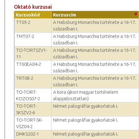
Oktató kurzusai
Kurzuskód
Kurzuscím
TT05-2
A Habsburg Monarchia türténete a 16-17.
században I.
TMT07-2
A Habsburg Monarchia türténete a 16-17.
században I.
TO-TORTSZV1-
A Habsburg Monarchia türténete a 16-17.
11
században I.
TT60EA04-2
A Habsburg Monarchia türténete a 16-17.
században I.
TRT08-2
A Habsburg Monarchia türténete a 16-17.
században I.
TO-TORT-
A kora újkori magyar történelem
KOZOS07-2
alapjai(osztatlan)
TO-TORT-
Német palográfiai gyakorlatok I.
SKSZV2-6
TO-TORT-SK-
Német palográfiai gyakorlatok I.
VSZ04-2
DMKS202-1
Német palográfiai gyakorlatok I.