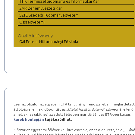
TTIK Természettudományi és Informatikai Kar
ZMK Zeneművészeti Kar
SZTE Szegedi Tudományegyetem
Összegyetemi
Önálló intézmény
Gál Ferenc Hittudományi Főiskola
Ezen az oldalon az egyetem ETR tanulmányi rendszerében meghirdetett k
áttöltésre, ennek időpontját az „
Utolsó frissítés dátuma
” szövegnél ellenőr
amelyekhez (akikhez) az adott félévben már történt az ETR-ben kurzushi
karok honlapján
tájékozódhat.
Először az egyetemi félévet kell kiválasztania, ez az oldal tetején a „
… félé
nyílhegyekkel lépegetve lehetséges. Magán a feliraton való kattintás az old