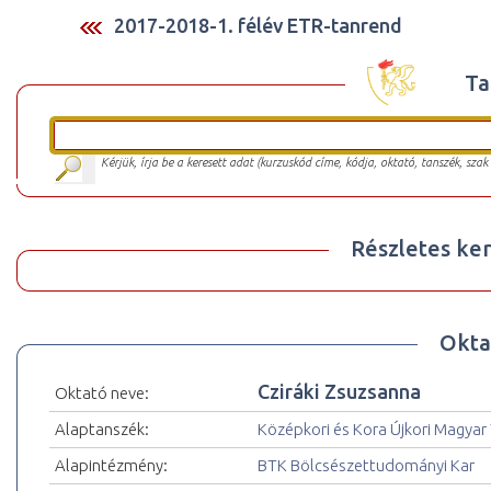
2017-2018-1. félév ETR-tanrend
Ta
Kérjük, írja be a keresett adat (kurzuskód címe, kódja, oktató, tanszék, szak
Részletes ker
Okta
Cziráki Zsuzsanna
Oktató neve:
Alaptanszék:
Középkori és Kora Újkori Magyar
Alapintézmény:
BTK Bölcsészettudományi Kar