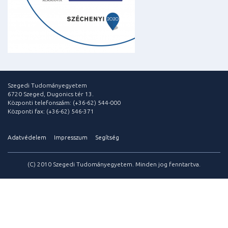
Szegedi Tudományegyetem
6720 Szeged, Dugonics tér 13.
Központi telefonszám: (+36-62) 544-000
Központi fax: (+36-62) 546-371
Adatvédelem
Impresszum
Segítség
(C) 2010 Szegedi Tudományegyetem. Minden jog fenntartva.