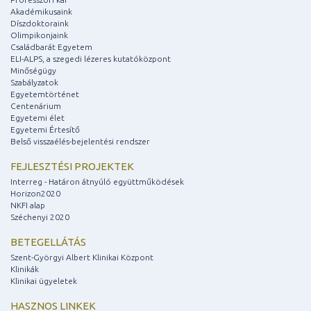
Akadémikusaink
Díszdoktoraink
Olimpikonjaink
Családbarát Egyetem
ELI-ALPS, a szegedi lézeres kutatóközpont
Minőségügy
Szabályzatok
Egyetemtörténet
Centenárium
Egyetemi élet
Egyetemi Értesítő
Belső visszaélés-bejelentési rendszer
FEJLESZTÉSI PROJEKTEK
Interreg - Határon átnyúló együttműködések
Horizon2020
NKFI alap
Széchenyi 2020
BETEGELLÁTÁS
Szent-Györgyi Albert Klinikai Központ
Klinikák
Klinikai ügyeletek
HASZNOS LINKEK