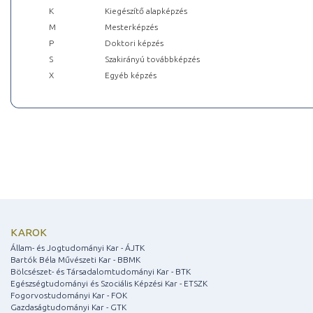
K
Kiegészítő alapképzés
M
Mesterképzés
P
Doktori képzés
S
Szakirányú továbbképzés
X
Egyéb képzés
KAROK
Állam- és Jogtudományi Kar - ÁJTK
Bartók Béla Művészeti Kar - BBMK
Bölcsészet- és Társadalomtudományi Kar - BTK
Egészségtudományi és Szociális Képzési Kar - ETSZK
Fogorvostudományi Kar - FOK
Gazdaságtudományi Kar - GTK