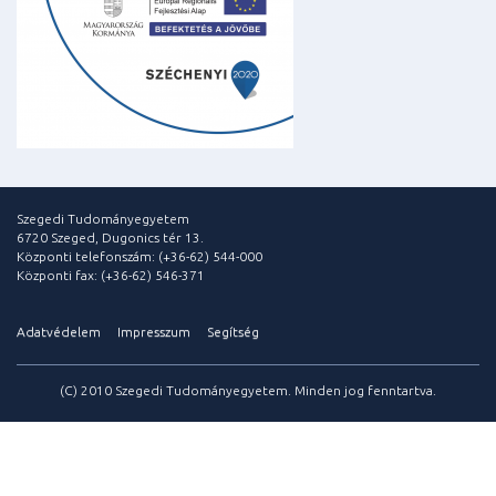
Szegedi Tudományegyetem
6720 Szeged, Dugonics tér 13.
Központi telefonszám: (+36-62) 544-000
Központi fax: (+36-62) 546-371
Adatvédelem
Impresszum
Segítség
(C) 2010 Szegedi Tudományegyetem. Minden jog fenntartva.