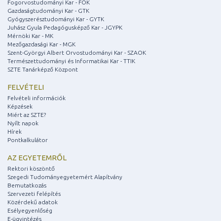
Fogorvostudományi Kar - FOK
Gazdaságtudományi Kar - GTK
Gyógyszerésztudományi Kar - GYTK
Juhász Gyula Pedagógusképző Kar - JGYPK
Mérnöki Kar - MK
Mezőgazdasági Kar - MGK
Szent-Györgyi Albert Orvostudományi Kar - SZAOK
Természettudományi és Informatikai Kar - TTIK
SZTE Tanárképző Központ
FELVÉTELI
Felvételi információk
Képzések
Miért az SZTE?
Nyílt napok
Hírek
Pontkalkulátor
AZ EGYETEMRŐL
Rektori köszöntő
Szegedi Tudományegyetemért Alapítvány
Bemutatkozás
Szervezeti felépítés
Közérdekű adatok
Esélyegyenlőség
E-ügyintézés