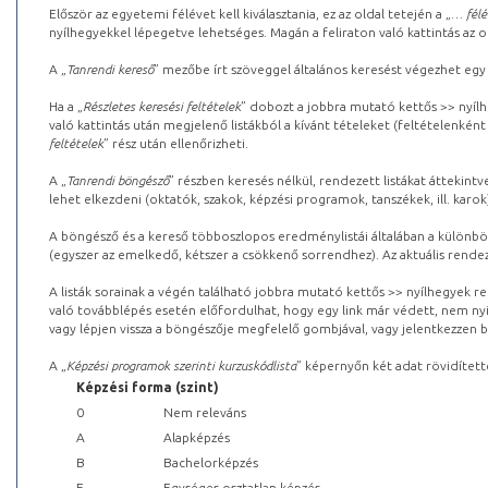
Először az egyetemi félévet kell kiválasztania, ez az oldal tetején a „
… félé
nyílhegyekkel lépegetve lehetséges. Magán a feliraton való kattintás az old
A „
Tanrendi kereső
” mezőbe írt szöveggel általános keresést végezhet egy
Ha a „
Részletes keresési feltételek
” dobozt a jobbra mutató kettős >> nyílh
való kattintás után megjelenő listákból a kívánt tételeket (feltételenként
feltételek
” rész után ellenőrizheti.
A „
Tanrendi böngésző
” részben keresés nélkül, rendezett listákat áttekin
lehet elkezdeni (oktatók, szakok, képzési programok, tanszékek, ill. karok
A böngésző és a kereső többoszlopos eredménylistái általában a különböz
(egyszer az emelkedő, kétszer a csökkenő sorrendhez). Az aktuális rendez
A listák sorainak a végén található jobbra mutató kettős >> nyílhegyek r
való továbblépés esetén előfordulhat, hogy egy link már védett, nem nyi
vagy lépjen vissza a böngészője megfelelő gombjával, vagy jelentkezzen be
A „
Képzési programok szerinti kurzuskódlista
” képernyőn két adat rövidített
Képzési forma (szint)
0
Nem releváns
A
Alapképzés
B
Bachelorképzés
E
Egységes osztatlan képzés