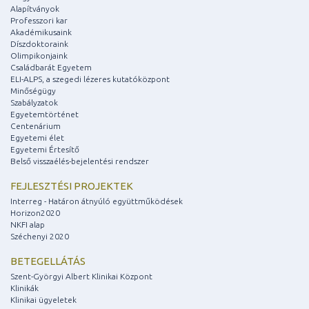
Alapítványok
Professzori kar
Akadémikusaink
Díszdoktoraink
Olimpikonjaink
Családbarát Egyetem
ELI-ALPS, a szegedi lézeres kutatóközpont
Minőségügy
Szabályzatok
Egyetemtörténet
Centenárium
Egyetemi élet
Egyetemi Értesítő
Belső visszaélés-bejelentési rendszer
FEJLESZTÉSI PROJEKTEK
Interreg - Határon átnyúló együttműködések
Horizon2020
NKFI alap
Széchenyi 2020
BETEGELLÁTÁS
Szent-Györgyi Albert Klinikai Központ
Klinikák
Klinikai ügyeletek