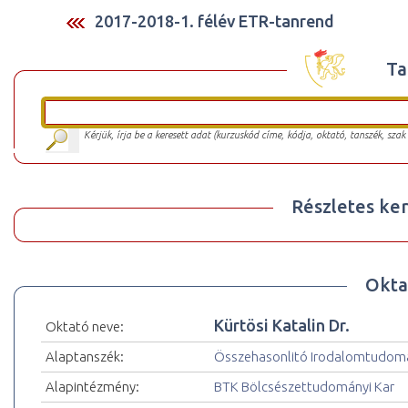
2017-2018-1. félév ETR-tanrend
Ta
Kérjük, írja be a keresett adat (kurzuskód címe, kódja, oktató, tanszék, szak
Részletes ker
Okta
Kürtösi Katalin Dr.
Oktató neve:
Alaptanszék:
Összehasonlitó Irodalomtudomá
Alapintézmény:
BTK Bölcsészettudományi Kar