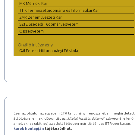
MK Mérnöki Kar
TTIK Természettudományi és Informatikai Kar
ZMK Zeneművészeti Kar
SZTE Szegedi Tudományegyetem
Összegyetemi
Önálló intézmény
Gál Ferenc Hittudományi Főiskola
Ezen az oldalon az egyetem ETR tanulmányi rendszerében meghirdetett k
áttöltésre, ennek időpontját az „
Utolsó frissítés dátuma
” szövegnél ellenőr
amelyekhez (akikhez) az adott félévben már történt az ETR-ben kurzushi
karok honlapján
tájékozódhat.