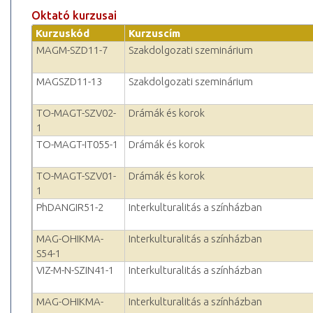
Oktató kurzusai
Kurzuskód
Kurzuscím
MAGM-SZD11-7
Szakdolgozati szeminárium
MAGSZD11-13
Szakdolgozati szeminárium
TO-MAGT-SZV02-
Drámák és korok
1
TO-MAGT-IT055-1
Drámák és korok
TO-MAGT-SZV01-
Drámák és korok
1
PhDANGIR51-2
Interkulturalitás a színházban
MAG-OHIKMA-
Interkulturalitás a színházban
S54-1
VIZ-M-N-SZIN41-1
Interkulturalitás a színházban
MAG-OHIKMA-
Interkulturalitás a színházban