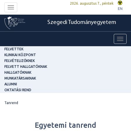
2026. augusztus 7., péntek
Toggle
EN
navigation
Szegedi Tudományegyetem
Toggl
navig
FELVETTEK
KLINIKAI KÖZPONT
FELVÉTELIZŐKNEK
FELVETT HALLGATÓKNAK
HALLGATÓKNAK
MUNKATÁRSAKNAK
ALUMNI
OKTATÁSI REND
Tanrend
Egyetemi tanrend