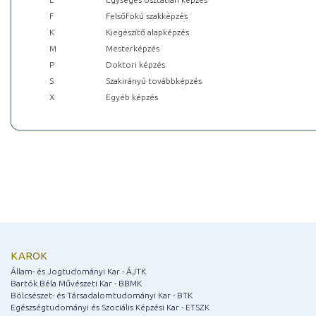
F
Felsőfokú szakképzés
K
Kiegészítő alapképzés
M
Mesterképzés
P
Doktori képzés
S
Szakirányú továbbképzés
X
Egyéb képzés
KAROK
Állam- és Jogtudományi Kar - ÁJTK
Bartók Béla Művészeti Kar - BBMK
Bölcsészet- és Társadalomtudományi Kar - BTK
Egészségtudományi és Szociális Képzési Kar - ETSZK