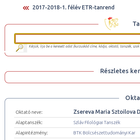
2017-2018-1. félév ETR-tanrend
Ta
Kérjük, írja be a keresett adat (kurzuskód címe, kódja, oktató, tanszék, szak
Részletes ker
Okta
Zsereva Maria Sztoilova D
Oktató neve:
Alaptanszék:
Szláv Filológiai Tanszék
Alapintézmény:
BTK Bölcsészettudományi Kar