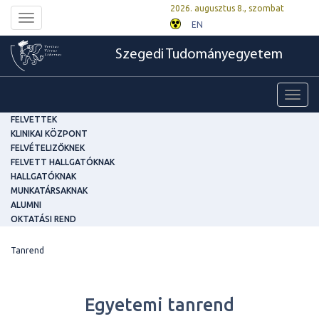
2026. augusztus 8., szombat
Toggle
EN
navigation
Szegedi Tudományegyetem
Toggl
navig
FELVETTEK
KLINIKAI KÖZPONT
FELVÉTELIZŐKNEK
FELVETT HALLGATÓKNAK
HALLGATÓKNAK
MUNKATÁRSAKNAK
ALUMNI
OKTATÁSI REND
Tanrend
Egyetemi tanrend