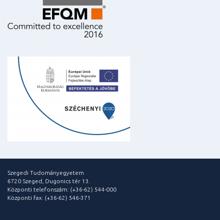
Szegedi Tudományegyetem
6720 Szeged, Dugonics tér 13.
Központi telefonszám: (+36-62) 544-000
Központi fax: (+36-62) 546-371