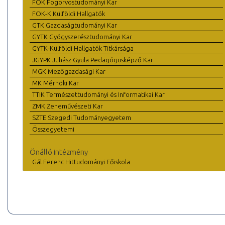
FOK Fogorvostudományi Kar
FOK-K Külföldi Hallgatók
GTK Gazdaságtudományi Kar
GYTK Gyógyszerésztudományi Kar
GYTK-Külföldi Hallgatók Titkársága
JGYPK Juhász Gyula Pedagógusképző Kar
MGK Mezőgazdasági Kar
MK Mérnöki Kar
TTIK Természettudományi és Informatikai Kar
ZMK Zeneművészeti Kar
SZTE Szegedi Tudományegyetem
Összegyetemi
Önálló intézmény
Gál Ferenc Hittudományi Főiskola