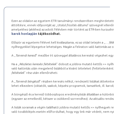
Ezen az oldalon az egyetem ETR tanulmányi rendszerében meghirdetett k
áttöltésre, ennek időpontját az „
Utolsó frissítés dátuma
” szövegnél ellenőr
amelyekhez (akikhez) az adott félévben már történt az ETR-ben kurzushi
karok honlapján
tájékozódhat.
Először az egyetemi félévet kell kiválasztania, ez az oldal tetején a „
… félé
nyílhegyekkel lépegetve lehetséges. Magán a feliraton való kattintás az old
A „
Tanrendi kereső
” mezőbe írt szöveggel általános keresést végezhet egy
Ha a „
Részletes keresési feltételek
” dobozt a jobbra mutató kettős >> nyílh
való kattintás után megjelenő listákból a kívánt tételeket (feltételenként
feltételek
” rész után ellenőrizheti.
A „
Tanrendi böngésző
” részben keresés nélkül, rendezett listákat áttekin
lehet elkezdeni (oktatók, szakok, képzési programok, tanszékek, ill. karok
A böngésző és a kereső többoszlopos eredménylistái általában a különböz
(egyszer az emelkedő, kétszer a csökkenő sorrendhez). Az aktuális rendez
A listák sorainak a végén található jobbra mutató kettős >> nyílhegyek r
való továbblépés esetén előfordulhat, hogy egy link már védett, nem nyi