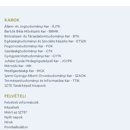
KAROK
Állam- és Jogtudományi Kar - ÁJTK
Bartók Béla Művészeti Kar - BBMK
Bölcsészet- és Társadalomtudományi Kar - BTK
Egészségtudományi és Szociális Képzési Kar - ETSZK
Fogorvostudományi Kar - FOK
Gazdaságtudományi Kar - GTK
Gyógyszerésztudományi Kar - GYTK
Juhász Gyula Pedagógusképző Kar - JGYPK
Mérnöki Kar - MK
Mezőgazdasági Kar - MGK
Szent-Györgyi Albert Orvostudományi Kar - SZAOK
Természettudományi és Informatikai Kar - TTIK
SZTE Tanárképző Központ
FELVÉTELI
Felvételi információk
Képzések
Miért az SZTE?
Nyílt napok
Hírek
Pontkalkulátor