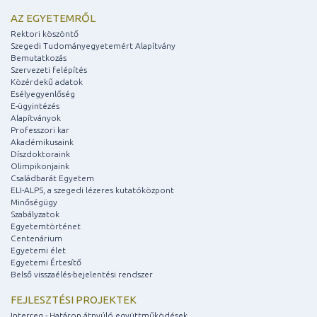
AZ EGYETEMRŐL
Rektori köszöntő
Szegedi Tudományegyetemért Alapítvány
Bemutatkozás
Szervezeti felépítés
Közérdekű adatok
Esélyegyenlőség
E-ügyintézés
Alapítványok
Professzori kar
Akadémikusaink
Díszdoktoraink
Olimpikonjaink
Családbarát Egyetem
ELI-ALPS, a szegedi lézeres kutatóközpont
Minőségügy
Szabályzatok
Egyetemtörténet
Centenárium
Egyetemi élet
Egyetemi Értesítő
Belső visszaélés-bejelentési rendszer
FEJLESZTÉSI PROJEKTEK
Interreg - Határon átnyúló együttműködések