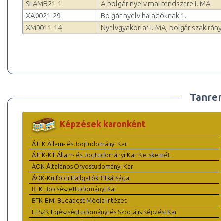
SLAMB21-1
A bolgár nyelv mai rendszere I. MA
XA0021-29
Bolgár nyelv haladóknak 1.
XM0011-14
Nyelvgyakorlat I. MA, bolgár szakirán
Tanre
Képzések karonként
ÁJTK Állam- és Jogtudományi Kar
ÁJTK-KT Állam- és Jogtudományi Kar Kecskemét
ÁOK Általános Orvostudományi Kar
ÁOK-Külföldi Hallgatók Titkársága
BTK Bölcsészettudományi Kar
BTK-BMI Budapest Média Intézet
ETSZK Egészségtudományi és Szociális Képzési Kar