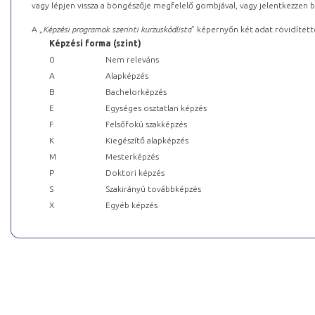
vagy lépjen vissza a böngészője megfelelő gombjával, vagy jelentkezzen be
A „
Képzési programok szerinti kurzuskódlista
” képernyőn két adat rövidített
Képzési forma (szint)
0
Nem releváns
A
Alapképzés
B
Bachelorképzés
E
Egységes osztatlan képzés
F
Felsőfokú szakképzés
K
Kiegészítő alapképzés
M
Mesterképzés
P
Doktori képzés
S
Szakirányú továbbképzés
X
Egyéb képzés