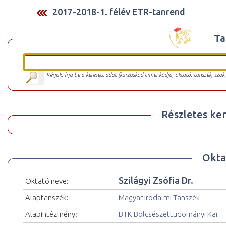
2017-2018-1. félév ETR-tanrend
Ta
Kérjük, írja be a keresett adat (kurzuskód címe, kódja, oktató, tanszék, szak
Részletes ker
Okta
Szilágyi Zsófia Dr.
Oktató neve:
Alaptanszék:
Magyar Irodalmi Tanszék
Alapintézmény:
BTK Bölcsészettudományi Kar