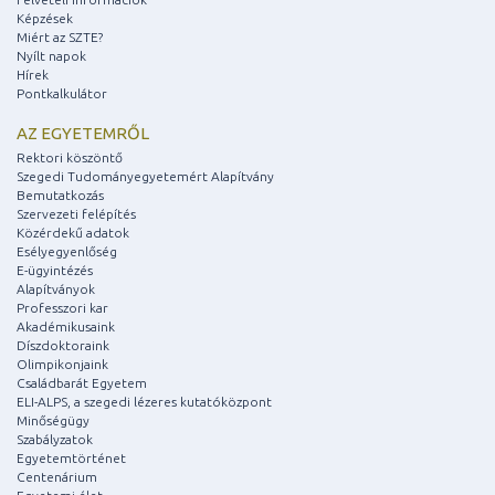
Képzések
Miért az SZTE?
Nyílt napok
Hírek
Pontkalkulátor
AZ EGYETEMRŐL
Rektori köszöntő
Szegedi Tudományegyetemért Alapítvány
Bemutatkozás
Szervezeti felépítés
Közérdekű adatok
Esélyegyenlőség
E-ügyintézés
Alapítványok
Professzori kar
Akadémikusaink
Díszdoktoraink
Olimpikonjaink
Családbarát Egyetem
ELI-ALPS, a szegedi lézeres kutatóközpont
Minőségügy
Szabályzatok
Egyetemtörténet
Centenárium