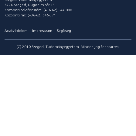
6720 Szeged, Dugonics tér 13.
Központi telefonszám: (+36-62) 544-000
Központi fax: (+36-62) 546-371
Adatvédelem
Impresszum
Segítség
(C) 2010 Szegedi Tudományegyetem. Minden jog fenntartva.