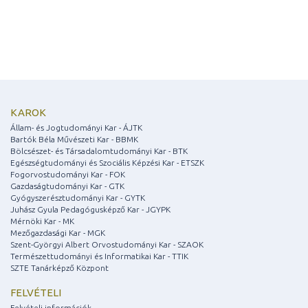
KAROK
Állam- és Jogtudományi Kar - ÁJTK
Bartók Béla Művészeti Kar - BBMK
Bölcsészet- és Társadalomtudományi Kar - BTK
Egészségtudományi és Szociális Képzési Kar - ETSZK
Fogorvostudományi Kar - FOK
Gazdaságtudományi Kar - GTK
Gyógyszerésztudományi Kar - GYTK
Juhász Gyula Pedagógusképző Kar - JGYPK
Mérnöki Kar - MK
Mezőgazdasági Kar - MGK
Szent-Györgyi Albert Orvostudományi Kar - SZAOK
Természettudományi és Informatikai Kar - TTIK
SZTE Tanárképző Központ
FELVÉTELI
Felvételi információk