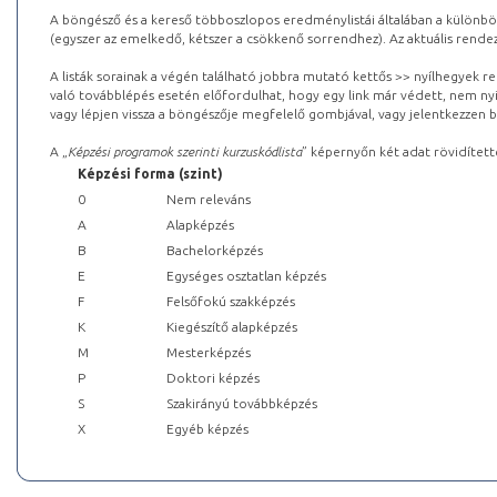
A böngésző és a kereső többoszlopos eredménylistái általában a különböz
(egyszer az emelkedő, kétszer a csökkenő sorrendhez). Az aktuális rendez
A listák sorainak a végén található jobbra mutató kettős >> nyílhegyek r
való továbblépés esetén előfordulhat, hogy egy link már védett, nem nyi
vagy lépjen vissza a böngészője megfelelő gombjával, vagy jelentkezzen be
A „
Képzési programok szerinti kurzuskódlista
” képernyőn két adat rövidített
Képzési forma (szint)
0
Nem releváns
A
Alapképzés
B
Bachelorképzés
E
Egységes osztatlan képzés
F
Felsőfokú szakképzés
K
Kiegészítő alapképzés
M
Mesterképzés
P
Doktori képzés
S
Szakirányú továbbképzés
X
Egyéb képzés