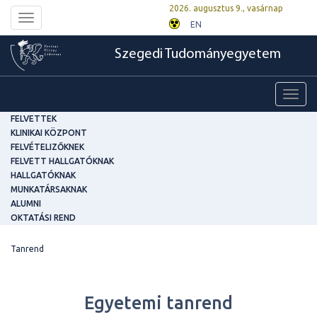
2026. augusztus 9., vasárnap
Toggle
EN
navigation
Szegedi Tudományegyetem
Toggl
navig
FELVETTEK
KLINIKAI KÖZPONT
FELVÉTELIZŐKNEK
FELVETT HALLGATÓKNAK
HALLGATÓKNAK
MUNKATÁRSAKNAK
ALUMNI
OKTATÁSI REND
Tanrend
Egyetemi tanrend