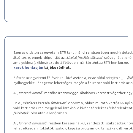
Ezen az oldalon az egyetem ETR tanulmányi rendszerében meghirdetett k
áttöltésre, ennek időpontját az „
Utolsó frissítés dátuma
” szövegnél ellenőr
amelyekhez (akikhez) az adott félévben már történt az ETR-ben kurzushi
karok honlapján
tájékozódhat.
Először az egyetemi félévet kell kiválasztania, ez az oldal tetején a „
… félé
nyílhegyekkel lépegetve lehetséges. Magán a feliraton való kattintás az old
A „
Tanrendi kereső
” mezőbe írt szöveggel általános keresést végezhet egy
Ha a „
Részletes keresési feltételek
” dobozt a jobbra mutató kettős >> nyílh
való kattintás után megjelenő listákból a kívánt tételeket (feltételenként
feltételek
” rész után ellenőrizheti.
A „
Tanrendi böngésző
” részben keresés nélkül, rendezett listákat áttekin
lehet elkezdeni (oktatók, szakok, képzési programok, tanszékek, ill. karok