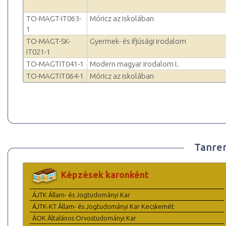
TO-MAGT-IT063-
Móricz az iskolában
1
TO-MAGT-SK-
Gyermek- és ifjúsági irodalom
IT021-1
TO-MAGTIT041-1
Modern magyar irodalom I.
TO-MAGTIT064-1
Móricz az iskolában
Tanre
Képzések karonként
ÁJTK Állam- és Jogtudományi Kar
ÁJTK-KT Állam- és Jogtudományi Kar Kecskemét
ÁOK Általános Orvostudományi Kar