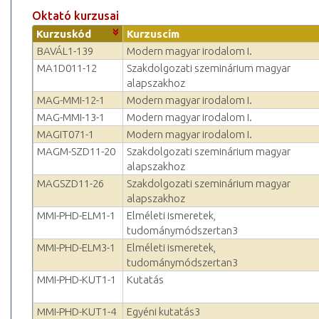
Oktató kurzusai
Kurzuskód
Kurzuscím
BAVÁL1-139
Modern magyar irodalom I.
MA1D011-12
Szakdolgozati szeminárium magyar
alapszakhoz
MAG-MMI-12-1
Modern magyar irodalom I.
MAG-MMI-13-1
Modern magyar irodalom I.
MAGIT071-1
Modern magyar irodalom I.
MAGM-SZD11-20
Szakdolgozati szeminárium magyar
alapszakhoz
MAGSZD11-26
Szakdolgozati szeminárium magyar
alapszakhoz
MMI-PHD-ELM1-1
Elméleti ismeretek,
tudománymódszertan3
MMI-PHD-ELM3-1
Elméleti ismeretek,
tudománymódszertan3
MMI-PHD-KUT1-1
Kutatás
MMI-PHD-KUT1-4
Egyéni kutatás3