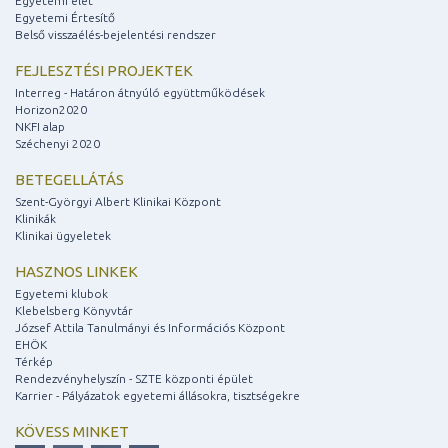
Egyetemi élet
Egyetemi Értesítő
Belső visszaélés-bejelentési rendszer
FEJLESZTÉSI PROJEKTEK
Interreg - Határon átnyúló együttműködések
Horizon2020
NKFI alap
Széchenyi 2020
BETEGELLÁTÁS
Szent-Györgyi Albert Klinikai Központ
Klinikák
Klinikai ügyeletek
HASZNOS LINKEK
Egyetemi klubok
Klebelsberg Könyvtár
József Attila Tanulmányi és Információs Központ
EHÖK
Térkép
Rendezvényhelyszín - SZTE központi épület
Karrier - Pályázatok egyetemi állásokra, tisztségekre
KÖVESS MINKET