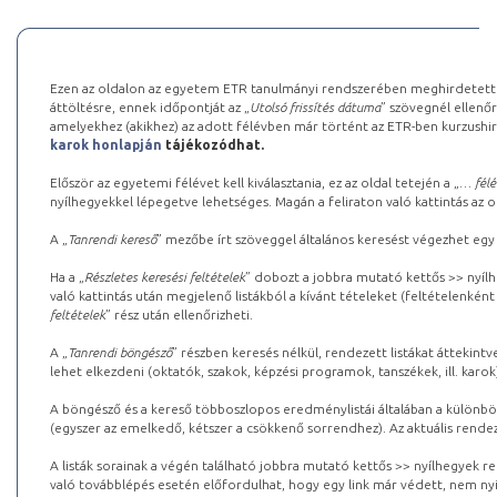
Ezen az oldalon az egyetem ETR tanulmányi rendszerében meghirdetett k
áttöltésre, ennek időpontját az „
Utolsó frissítés dátuma
” szövegnél ellenőr
amelyekhez (akikhez) az adott félévben már történt az ETR-ben kurzushi
karok honlapján
tájékozódhat.
Először az egyetemi félévet kell kiválasztania, ez az oldal tetején a „
… félé
nyílhegyekkel lépegetve lehetséges. Magán a feliraton való kattintás az old
A „
Tanrendi kereső
” mezőbe írt szöveggel általános keresést végezhet egy
Ha a „
Részletes keresési feltételek
” dobozt a jobbra mutató kettős >> nyílh
való kattintás után megjelenő listákból a kívánt tételeket (feltételenként
feltételek
” rész után ellenőrizheti.
A „
Tanrendi böngésző
” részben keresés nélkül, rendezett listákat áttekin
lehet elkezdeni (oktatók, szakok, képzési programok, tanszékek, ill. karok
A böngésző és a kereső többoszlopos eredménylistái általában a különböz
(egyszer az emelkedő, kétszer a csökkenő sorrendhez). Az aktuális rendez
A listák sorainak a végén található jobbra mutató kettős >> nyílhegyek r
való továbblépés esetén előfordulhat, hogy egy link már védett, nem nyi