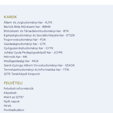
KAROK
Állam- és Jogtudományi Kar - ÁJTK
Bartók Béla Művészeti Kar - BBMK
Bölcsészet- és Társadalomtudományi Kar - BTK
Egészségtudományi és Szociális Képzési Kar - ETSZK
Fogorvostudományi Kar - FOK
Gazdaságtudományi Kar - GTK
Gyógyszerésztudományi Kar - GYTK
Juhász Gyula Pedagógusképző Kar - JGYPK
Mérnöki Kar - MK
Mezőgazdasági Kar - MGK
Szent-Györgyi Albert Orvostudományi Kar - SZAOK
Természettudományi és Informatikai Kar - TTIK
SZTE Tanárképző Központ
FELVÉTELI
Felvételi információk
Képzések
Miért az SZTE?
Nyílt napok
Hírek
Pontkalkulátor