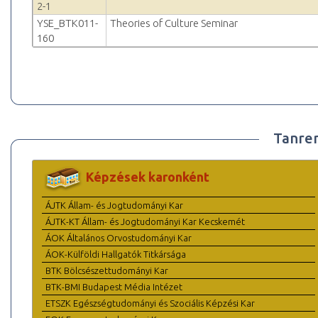
2-1
YSE_BTK011-
Theories of Culture Seminar
160
Tanre
Képzések karonként
ÁJTK Állam- és Jogtudományi Kar
ÁJTK-KT Állam- és Jogtudományi Kar Kecskemét
ÁOK Általános Orvostudományi Kar
ÁOK-Külföldi Hallgatók Titkársága
BTK Bölcsészettudományi Kar
BTK-BMI Budapest Média Intézet
ETSZK Egészségtudományi és Szociális Képzési Kar