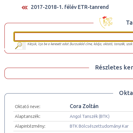
2017-2018-1. félév ETR-tanrend
Ta
Kérjük, írja be a keresett adat (kurzuskód címe, kódja, oktató, tanszék, szak
Részletes ker
Okta
Cora Zoltán
Oktató neve:
Alaptanszék:
Angol Tanszék (BTK)
Alapintézmény:
BTK Bölcsészettudományi Kar