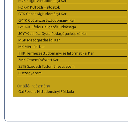
FOK Fogorvostudományi Kar
FOK-K Külföldi Hallgatók
GTK Gazdaságtudományi Kar
GYTK Gyógyszerésztudományi Kar
GYTK-Külföldi Hallgatók Titkársága
JGYPK Juhász Gyula Pedagógusképző Kar
MGK Mezőgazdasági Kar
MK Mérnöki Kar
TTIK Természettudományi és Informatikai Kar
ZMK Zeneművészeti Kar
SZTE Szegedi Tudományegyetem
Összegyetemi
Önálló intézmény
Gál Ferenc Hittudományi Főiskola