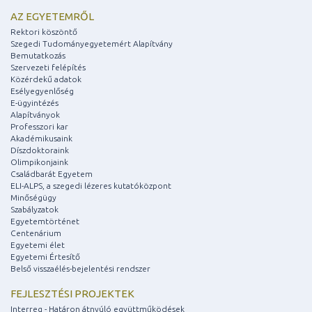
AZ EGYETEMRŐL
Rektori köszöntő
Szegedi Tudományegyetemért Alapítvány
Bemutatkozás
Szervezeti felépítés
Közérdekű adatok
Esélyegyenlőség
E-ügyintézés
Alapítványok
Professzori kar
Akadémikusaink
Díszdoktoraink
Olimpikonjaink
Családbarát Egyetem
ELI-ALPS, a szegedi lézeres kutatóközpont
Minőségügy
Szabályzatok
Egyetemtörténet
Centenárium
Egyetemi élet
Egyetemi Értesítő
Belső visszaélés-bejelentési rendszer
FEJLESZTÉSI PROJEKTEK
Interreg - Határon átnyúló együttműködések