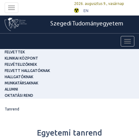
2026. augusztus 9., vasárnap
Toggle
EN
navigation
Szegedi Tudományegyetem
Toggl
navig
FELVETTEK
KLINIKAI KÖZPONT
FELVÉTELIZŐKNEK
FELVETT HALLGATÓKNAK
HALLGATÓKNAK
MUNKATÁRSAKNAK
ALUMNI
OKTATÁSI REND
Tanrend
Egyetemi tanrend