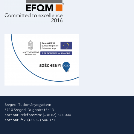
Szegedi Tudományegyetem
6720 Szeged, Dugonics tér 13.
Központi telefonszám: (+36-62) 544-000
Központi fax: (+36-62) 546-371