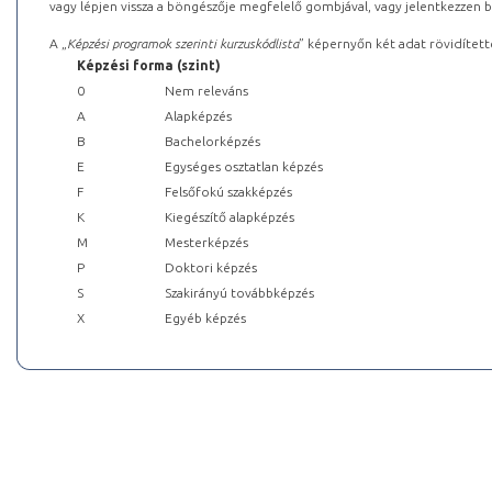
vagy lépjen vissza a böngészője megfelelő gombjával, vagy jelentkezzen be
A „
Képzési programok szerinti kurzuskódlista
” képernyőn két adat rövidített
Képzési forma (szint)
0
Nem releváns
A
Alapképzés
B
Bachelorképzés
E
Egységes osztatlan képzés
F
Felsőfokú szakképzés
K
Kiegészítő alapképzés
M
Mesterképzés
P
Doktori képzés
S
Szakirányú továbbképzés
X
Egyéb képzés