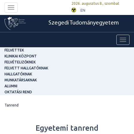
2026. augusztus 8., szombat
Toggle
EN
navigation
Szegedi Tudományegyetem
Toggl
navig
FELVETTEK
KLINIKAI KÖZPONT
FELVÉTELIZŐKNEK
FELVETT HALLGATÓKNAK
HALLGATÓKNAK
MUNKATÁRSAKNAK
ALUMNI
OKTATÁSI REND
Tanrend
Egyetemi tanrend