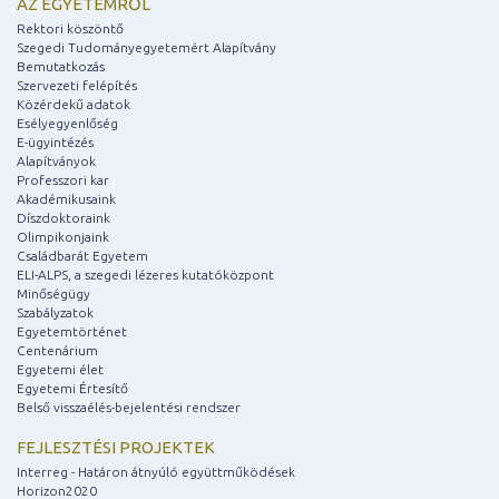
AZ EGYETEMRŐL
Rektori köszöntő
Szegedi Tudományegyetemért Alapítvány
Bemutatkozás
Szervezeti felépítés
Közérdekű adatok
Esélyegyenlőség
E-ügyintézés
Alapítványok
Professzori kar
Akadémikusaink
Díszdoktoraink
Olimpikonjaink
Családbarát Egyetem
ELI-ALPS, a szegedi lézeres kutatóközpont
Minőségügy
Szabályzatok
Egyetemtörténet
Centenárium
Egyetemi élet
Egyetemi Értesítő
Belső visszaélés-bejelentési rendszer
FEJLESZTÉSI PROJEKTEK
Interreg - Határon átnyúló együttműködések
Horizon2020