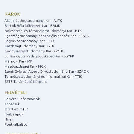
KAROK
Állam- és Jogtudományi Kar - ÁJTK
Bartók Béla Művészeti Kar - BBMK
Bölcsészet- és Társadalomtudományi Kar - BTK
Egészségtudományi és Szociális Képzési Kar - ETSZK
Fogorvostudományi Kar - FOK
Gazdaságtudományi Kar - GTK
Gyógyszerésztudományi Kar - GYTK
Juhász Gyula Pedagógusképző Kar - JGYPK
Mérnöki Kar - MK
Mezőgazdasági Kar - MGK
Szent-Györgyi Albert Orvostudományi Kar - SZAOK
Természettudományi és Informatikai Kar - TTIK
SZTE Tanárképző Központ
FELVÉTELI
Felvételi információk
Képzések
Miért az SZTE?
Nyílt napok
Hírek
Pontkalkulátor