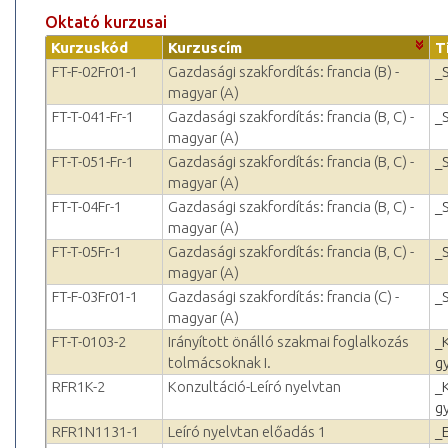
Oktató kurzusai
Kurzuskód
Kurzuscím
T
FT-F-02Fr01-1
Gazdasági szakfordítás: francia (B) -
_
magyar (A)
FT-T-041-Fr-1
Gazdasági szakfordítás: francia (B, C) -
_
magyar (A)
FT-T-051-Fr-1
Gazdasági szakfordítás: francia (B, C) -
_
magyar (A)
FT-T-04Fr-1
Gazdasági szakfordítás: francia (B, C) -
_
magyar (A)
FT-T-05Fr-1
Gazdasági szakfordítás: francia (B, C) -
_
magyar (A)
FT-F-03Fr01-1
Gazdasági szakfordítás: francia (C) -
_
magyar (A)
FT-T-0103-2
Irányított önálló szakmai foglalkozás
_
tolmácsoknak I.
g
RFR1K-2
Konzultáció-Leíró nyelvtan
_
g
RFR1N1131-1
Leíró nyelvtan előadás 1
_