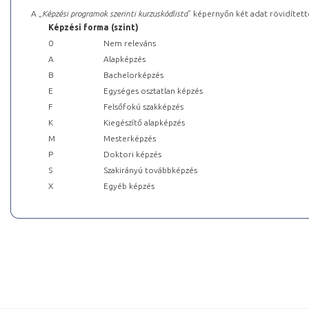
A „
Képzési programok szerinti kurzuskódlista
” képernyőn két adat rövidített
Képzési forma (szint)
0
Nem releváns
A
Alapképzés
B
Bachelorképzés
E
Egységes osztatlan képzés
F
Felsőfokú szakképzés
K
Kiegészítő alapképzés
M
Mesterképzés
P
Doktori képzés
S
Szakirányú továbbképzés
X
Egyéb képzés