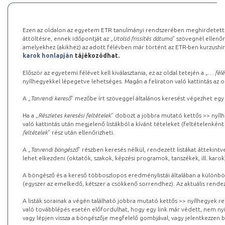
Ezen az oldalon az egyetem ETR tanulmányi rendszerében meghirdetett k
áttöltésre, ennek időpontját az „
Utolsó frissítés dátuma
” szövegnél ellenőr
amelyekhez (akikhez) az adott félévben már történt az ETR-ben kurzushi
karok honlapján
tájékozódhat.
Először az egyetemi félévet kell kiválasztania, ez az oldal tetején a „
… félé
nyílhegyekkel lépegetve lehetséges. Magán a feliraton való kattintás az old
A „
Tanrendi kereső
” mezőbe írt szöveggel általános keresést végezhet egy
Ha a „
Részletes keresési feltételek
” dobozt a jobbra mutató kettős >> nyílh
való kattintás után megjelenő listákból a kívánt tételeket (feltételenként
feltételek
” rész után ellenőrizheti.
A „
Tanrendi böngésző
” részben keresés nélkül, rendezett listákat áttekin
lehet elkezdeni (oktatók, szakok, képzési programok, tanszékek, ill. karok
A böngésző és a kereső többoszlopos eredménylistái általában a különböz
(egyszer az emelkedő, kétszer a csökkenő sorrendhez). Az aktuális rendez
A listák sorainak a végén található jobbra mutató kettős >> nyílhegyek r
való továbblépés esetén előfordulhat, hogy egy link már védett, nem nyi
vagy lépjen vissza a böngészője megfelelő gombjával, vagy jelentkezzen be