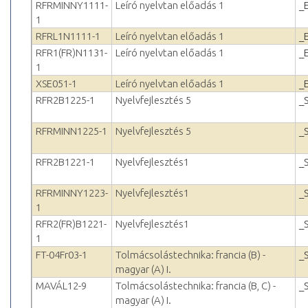
RFRMINNY1111-
Leíró nyelvtan előadás 1
_
1
RFRL1N1111-1
Leíró nyelvtan előadás 1
_
RFR1(FR)N1131-
Leíró nyelvtan előadás 1
_
1
XSE051-1
Leíró nyelvtan előadás 1
_
RFR2B1225-1
Nyelvfejlesztés 5
_
RFRMINN1225-1
Nyelvfejlesztés 5
_
RFR2B1221-1
Nyelvfejlesztés1
_
RFRMINNY1223-
Nyelvfejlesztés1
_
1
RFR2(FR)B1221-
Nyelvfejlesztés1
_
1
FT-04Fr03-1
Tolmácsolástechnika: francia (B) -
_
magyar (A) I.
MAVÁL12-9
Tolmácsolástechnika: francia (B, C) -
_
magyar (A) I.