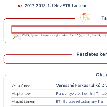
2017-2018-1. félév ETR-tanrend
Ta
Kérjük, írja be a keresett adat (kurzuskód címe, kódja, oktató, tanszék, szak
Részletes ker
Okta
Veressné Farkas Ildikó Dr.
Oktató neve:
Alaptanszék:
Francia Nyelvi és Irodalmi Tanszé
Alapintézmény:
BTK Bölcsészettudományi Kar