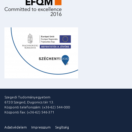
Szegedi Tudományegyetem
6720 Szeged, Dugonics tér 13.
Központi telefonszám: (+36-62) 544-000
Központi fax: (+36-62) 546-371
Adatvédelem
Impresszum
Segítség