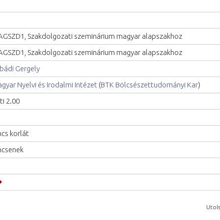
GSZD1, Szakdolgozati szeminárium magyar alapszakhoz
GSZD1, Szakdolgozati szeminárium magyar alapszakhoz
bádi Gergely
gyar Nyelvi és Irodalmi Intézet
(
BTK Bölcsészettudományi Kar
)
ti 2.00
ncs korlát
ncsenek
Utols