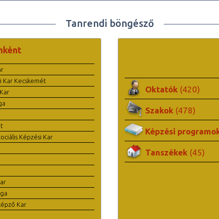
Tanrendi böngésző
nként
ar
i Kar Kecskemét
Oktatók
(420)
Kar
ga
Szakok
(478)
t
Képzési programo
ciális Képzési Kar
Tanszékek
(45)
ar
ága
képző Kar