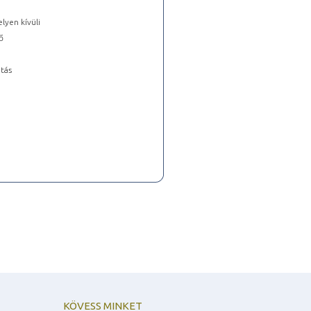
lyen kívüli
ő
tás
KÖVESS MINKET