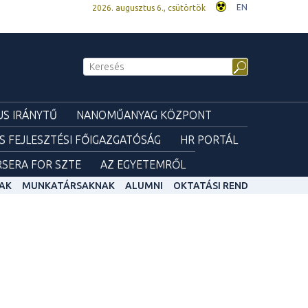
EN
2026. augusztus 6., csütörtök
S IRÁNYTŰ
NANOMŰANYAG KÖZPONT
ÉS FEJLESZTÉSI FŐIGAZGATÓSÁG
HR PORTÁL
SERA FOR SZTE
AZ EGYETEMRŐL
AK
MUNKATÁRSAKNAK
ALUMNI
OKTATÁSI REND