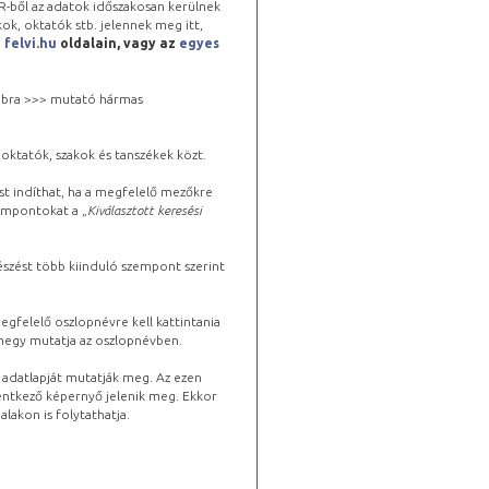
-ből az adatok időszakosan kerülnek
kok, oktatók stb. jelennek meg itt,
a
felvi.hu
oldalain, vagy az
egyes
 jobbra >>> mutató hármas
oktatók, szakok és tanszékek közt.
st indíthat, ha a megfelelő mezőkre
zempontokat a „
Kiválasztott keresési
észést több kiinduló szempont szerint
gfelelő oszlopnévre kell kattintania
lhegy mutatja az oszlopnévben.
s adatlapját mutatják meg. Az ezen
lentkező képernyő jelenik meg. Ekkor
lakon is folytathatja.