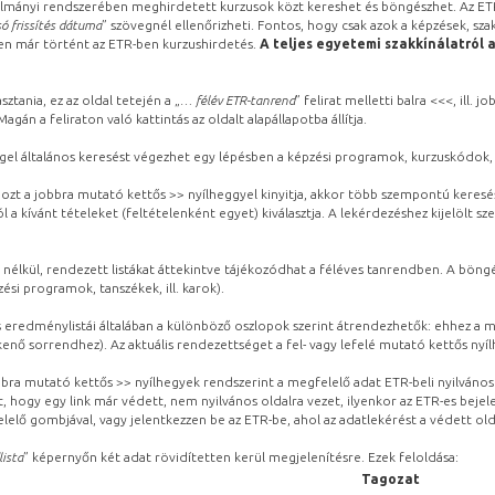
lmányi rendszerében meghirdetett kurzusok közt kereshet és böngészhet. Az ETR
ó frissítés dátuma
” szövegnél ellenőrizheti. Fontos, hogy csak azok a képzések, sza
ben már történt az ETR-ben kurzushirdetés.
A teljes egyetemi szakkínálatról 
sztania, ez az oldal tetején a „
… félév ETR-tanrend
” felirat melletti balra <<<, ill.
gán a feliraton való kattintás az oldalt alapállapotba állítja.
gel általános keresést végezhet egy lépésben a képzési programok, kurzuskódok, 
ozt a jobbra mutató kettős >> nyílheggyel kinyitja, akkor több szempontú keresé
l a kívánt tételeket (feltételenként egyet) kiválasztja. A lekérdezéshez kijelölt s
 nélkül, rendezett listákat áttekintve tájékozódhat a féléves tanrendben. A böng
ési programok, tanszékek, ill. karok).
eredménylistái általában a különböző oszlopok szerint átrendezhetők: ehhez a me
kenő sorrendhez). Az aktuális rendezettséget a fel- vagy lefelé mutató kettős nyí
obbra mutató kettős >> nyílhegyek rendszerint a megfelelő adat ETR-beli nyilváno
, hogy egy link már védett, nem nyilvános oldalra vezet, ilyenkor az ETR-es beje
lelő gombjával, vagy jelentkezzen be az ETR-be, ahol az adatlekérést a védett olda
lista
” képernyőn két adat rövidítetten kerül megjelenítésre. Ezek feloldása:
Tagozat