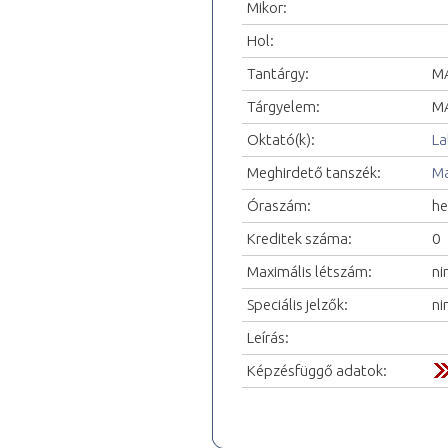
Mikor:
Hol:
Tantárgy:
MA
Tárgyelem:
MA
Oktató(k):
La
Meghirdető tanszék:
Ma
Óraszám:
he
Kreditek száma:
0
Maximális létszám:
ni
Speciális jelzők:
ni
Leírás:
Képzésfüggő adatok: