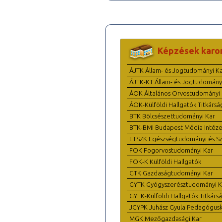
Képzések karo
ÁJTK Állam- és Jogtudományi K
ÁJTK-KT Állam- és Jogtudomány
ÁOK Általános Orvostudományi 
ÁOK-Külföldi Hallgatók Titkársá
BTK Bölcsészettudományi Kar
BTK-BMI Budapest Média Intéze
ETSZK Egészségtudományi és Szo
FOK Fogorvostudományi Kar
FOK-K Külföldi Hallgatók
GTK Gazdaságtudományi Kar
GYTK Gyógyszerésztudományi K
GYTK-Külföldi Hallgatók Titkárs
JGYPK Juhász Gyula Pedagógus
MGK Mezőgazdasági Kar