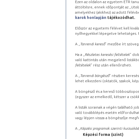
Ezen az oldalon az egyetem ETR tanu
áttöltésre, ennek időpontját az „
Utols
amelyekhez (akikhez) az adott félév
karok honlapján
tájékozódhat.
Először az egyetemi félévet kell kivála
nyílhegyekkel lépegetve lehetséges. Ma
A „
Tanrendi kereső
” mezőbe írt szöveg
Ha a „
Részletes keresési feltételek
” dob
való kattintás után megjelenő listákbó
feltételek
” rész után ellenőrizheti.
A „
Tanrendi böngésző
” részben keresés
lehet elkezdeni (oktatók, szakok, képz
A böngésző és a kereső többoszlopos 
(egyszer az emelkedő, kétszer a csök
A listák sorainak a végén található j
való továbblépés esetén előfordulhat
vagy lépjen vissza a böngészője megfe
A „
Képzési programok szerinti kurzuskód
Képzési forma (szint)