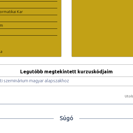
ormatikai Kar
em
la
Legutóbb megtekintett kurzuskódjaim
ti szeminárium magyar alapszakhoz
Utols
Súgó