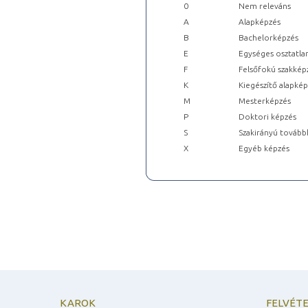
0
Nem releváns
A
Alapképzés
B
Bachelorképzés
E
Egységes osztatla
F
Felsőfokú szakkép
K
Kiegészítő alapké
M
Mesterképzés
P
Doktori képzés
S
Szakirányú tovább
X
Egyéb képzés
KAROK
FELVÉTE