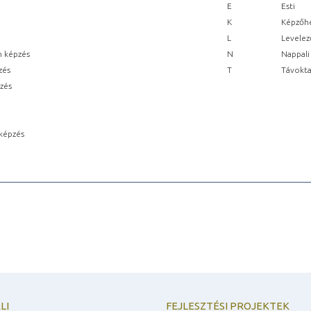
E
Esti
K
Képzőhe
L
Levelez
n képzés
N
Nappali
zés
T
Távokta
pzés
képzés
LI
FEJLESZTÉSI PROJEKTEK