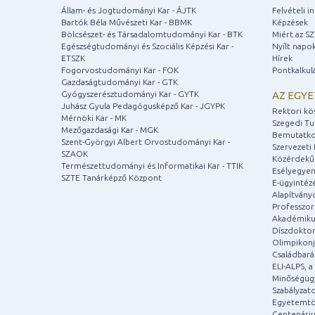
Állam- és Jogtudományi Kar - ÁJTK
Felvételi 
Bartók Béla Művészeti Kar - BBMK
Képzések
Bölcsészet- és Társadalomtudományi Kar - BTK
Miért az S
Egészségtudományi és Szociális Képzési Kar -
Nyílt napo
ETSZK
Hírek
Fogorvostudományi Kar - FOK
Pontkalkul
Gazdaságtudományi Kar - GTK
Gyógyszerésztudományi Kar - GYTK
AZ EGY
Juhász Gyula Pedagógusképző Kar - JGYPK
Rektori kö
Mérnöki Kar - MK
Szegedi T
Mezőgazdasági Kar - MGK
Bemutatko
Szent-Györgyi Albert Orvostudományi Kar -
Szervezeti 
SZAOK
Közérdekű
Természettudományi és Informatikai Kar - TTIK
Esélyegyen
SZTE Tanárképző Központ
E-ügyintéz
Alapítvány
Professzori
Akadémiku
Díszdoktor
Olimpikonj
Családbar
ELI-ALPS, 
Minőségüg
Szabályzat
Egyetemtö
Centenári