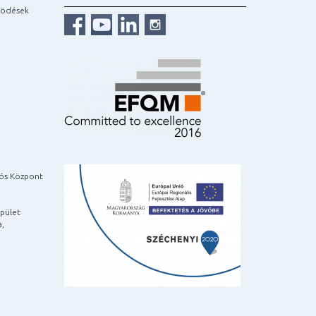
ködések
iós Központ
pület
a,