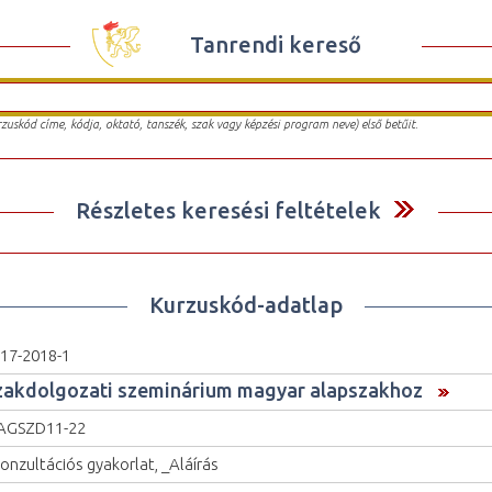
Tanrendi kereső
urzuskód címe, kódja, oktató, tanszék, szak vagy képzési program neve) első betűit.
Részletes keresési feltételek
Kurzuskód-adatlap
17-2018-1
zakdolgozati szeminárium magyar alapszakhoz
AGSZD11-22
onzultációs gyakorlat, _Aláírás