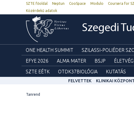
SZTE főoldal
Neptun
CooSpace
Modulo
Coursera for S
Közérdekű adatok
Szegedi T
ONE HEALTH SUMMIT
SZILASSI-POLIÉDER S
EFYE 2026
ALMA MATER
BSJP
ÉLETVÉG
SZTE EÉTK
OTDK37BIOLÓGIA
KUTATÁS
FELVETTEK
KLINIKAI KÖZPON
Tanrend