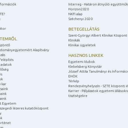
információk
Interreg - Határon átnyúló együttmű
Horizon2020
ZTE?
NKFI alap
k
Széchenyi 2020
átor
BETEGELLÁTÁS
Szent-Györgyi Albert Klinikai Központ
ETEMRŐL
Klinikák
szöntő
Klinikai ügyeletek
udományegyetemért Alapítvány
zás
HASZNOS LINKEK
felépítés
Egyetemi klubok
 adatok
Klebelsberg Könyvtár
lőség
József Attila Tanulmányi és Informác
és
EHÖK
ok
Térkép
 kar
Rendezvényhelyszín - SZTE központi é
saink
Karrier - Pályázatok egyetemi állásokr
aink
tisztségekre
aink
át Egyetem
a szegedi lézeres kutatóközpont
y
ok
rténet
um