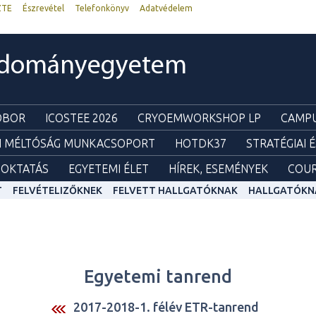
ZTE
Észrevétel
Telefonkönyv
Adatvédelem
udományegyetem
ZOBOR
ICOSTEE 2026
CRYOEMWORKSHOP LP
CAMPU
I MÉLTÓSÁG MUNKACSOPORT
HOTDK37
STRATÉGIAI 
OKTATÁS
EGYETEMI ÉLET
HÍREK, ESEMÉNYEK
COUR
T
FELVÉTELIZŐKNEK
FELVETT HALLGATÓKNAK
HALLGATÓKN
Egyetemi tanrend
2017-2018-1. félév ETR-tanrend