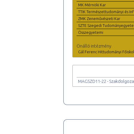
MK Mérnöki Kar
TTIK Természettudományi és Inf
ZMK Zeneművészeti Kar
SZTE Szegedi Tudományegyet
Összegyetemi
Önálló intézmény
Gál Ferenc Hittudományi Főisko
MAGSZD11-22 - Szakdolgoza