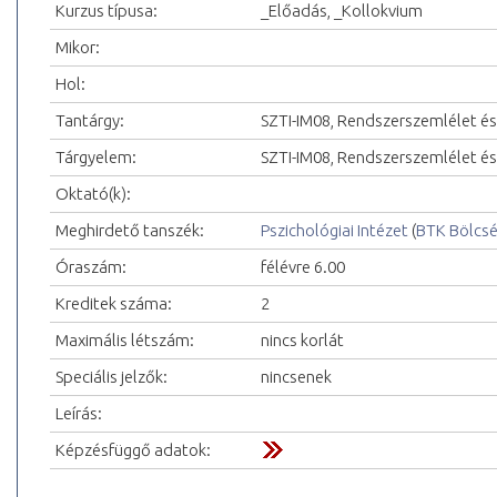
Kurzus típusa:
_Előadás, _Kollokvium
Mikor:
Hol:
Tantárgy:
SZTI-IM08, Rendszerszemlélet és
Tárgyelem:
SZTI-IM08, Rendszerszemlélet és 
Oktató(k):
Meghirdető tanszék:
Pszichológiai Intézet
(
BTK Bölcs
Óraszám:
félévre 6.00
Kreditek száma:
2
Maximális létszám:
nincs korlát
Speciális jelzők:
nincsenek
Leírás:
Képzésfüggő adatok: