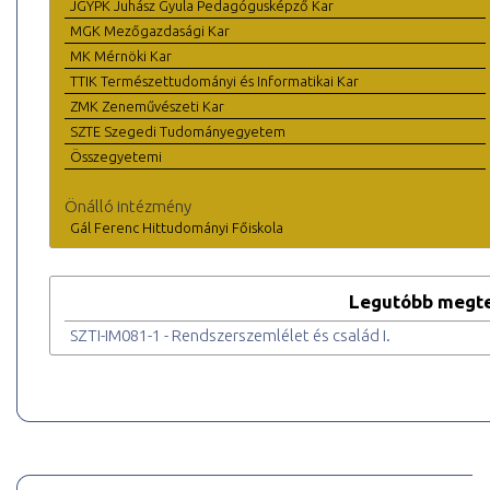
JGYPK Juhász Gyula Pedagógusképző Kar
MGK Mezőgazdasági Kar
MK Mérnöki Kar
TTIK Természettudományi és Informatikai Kar
ZMK Zeneművészeti Kar
SZTE Szegedi Tudományegyetem
Összegyetemi
Önálló intézmény
Gál Ferenc Hittudományi Főiskola
Legutóbb megte
SZTI-IM081-1 - Rendszerszemlélet és család I.