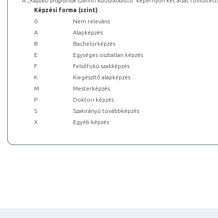
A „
Képzési programok szerinti kurzuskódlista
” képernyőn két adat rövidített
Képzési forma (szint)
0
Nem releváns
A
Alapképzés
B
Bachelorképzés
E
Egységes osztatlan képzés
F
Felsőfokú szakképzés
K
Kiegészítő alapképzés
M
Mesterképzés
P
Doktori képzés
S
Szakirányú továbbképzés
X
Egyéb képzés