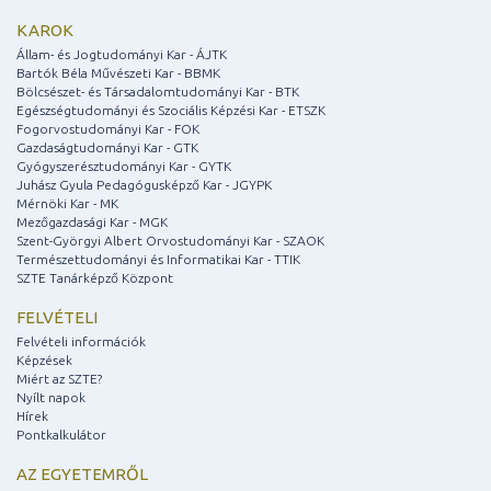
KAROK
Állam- és Jogtudományi Kar - ÁJTK
Bartók Béla Művészeti Kar - BBMK
Bölcsészet- és Társadalomtudományi Kar - BTK
Egészségtudományi és Szociális Képzési Kar - ETSZK
Fogorvostudományi Kar - FOK
Gazdaságtudományi Kar - GTK
Gyógyszerésztudományi Kar - GYTK
Juhász Gyula Pedagógusképző Kar - JGYPK
Mérnöki Kar - MK
Mezőgazdasági Kar - MGK
Szent-Györgyi Albert Orvostudományi Kar - SZAOK
Természettudományi és Informatikai Kar - TTIK
SZTE Tanárképző Központ
FELVÉTELI
Felvételi információk
Képzések
Miért az SZTE?
Nyílt napok
Hírek
Pontkalkulátor
AZ EGYETEMRŐL