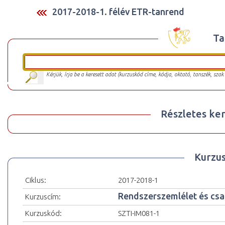
2017-2018-1. félév ETR-tanrend
Ta
Kérjük, írja be a keresett adat (kurzuskód címe, kódja, oktató, tanszék, szak
Részletes ker
Kurzu
Ciklus:
2017-2018-1
Rendszerszemlélet és csal
Kurzuscím:
Kurzuskód:
SZTI-IM081-1