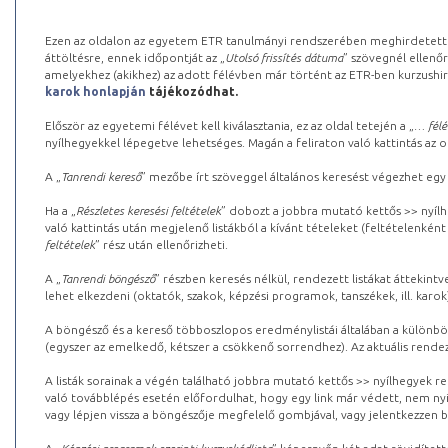
Ezen az oldalon az egyetem ETR tanulmányi rendszerében meghirdetett k
áttöltésre, ennek időpontját az „
Utolsó frissítés dátuma
” szövegnél ellenőr
amelyekhez (akikhez) az adott félévben már történt az ETR-ben kurzushi
karok honlapján
tájékozódhat.
Először az egyetemi félévet kell kiválasztania, ez az oldal tetején a „
… félé
nyílhegyekkel lépegetve lehetséges. Magán a feliraton való kattintás az old
A „
Tanrendi kereső
” mezőbe írt szöveggel általános keresést végezhet egy
Ha a „
Részletes keresési feltételek
” dobozt a jobbra mutató kettős >> nyílh
való kattintás után megjelenő listákból a kívánt tételeket (feltételenként
feltételek
” rész után ellenőrizheti.
A „
Tanrendi böngésző
” részben keresés nélkül, rendezett listákat áttekin
lehet elkezdeni (oktatók, szakok, képzési programok, tanszékek, ill. karok
A böngésző és a kereső többoszlopos eredménylistái általában a különböz
(egyszer az emelkedő, kétszer a csökkenő sorrendhez). Az aktuális rendez
A listák sorainak a végén található jobbra mutató kettős >> nyílhegyek r
való továbblépés esetén előfordulhat, hogy egy link már védett, nem nyi
vagy lépjen vissza a böngészője megfelelő gombjával, vagy jelentkezzen be