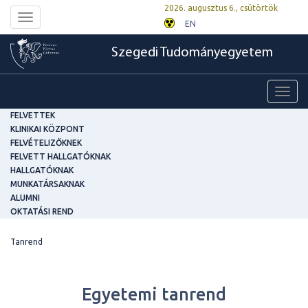
2026. augusztus 6., csütörtök
Toggle
EN
navigation
Szegedi Tudományegyetem
Toggl
navig
FELVETTEK
KLINIKAI KÖZPONT
FELVÉTELIZŐKNEK
FELVETT HALLGATÓKNAK
HALLGATÓKNAK
MUNKATÁRSAKNAK
ALUMNI
OKTATÁSI REND
Tanrend
Egyetemi tanrend