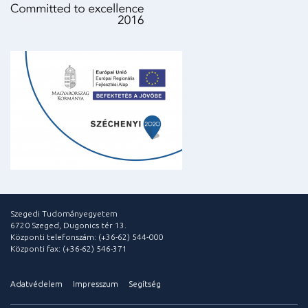
Szegedi Tudományegyetem
6720 Szeged, Dugonics tér 13.
Központi telefonszám: (+36-62) 544-000
Központi fax: (+36-62) 546-371
Adatvédelem
Impresszum
Segítség