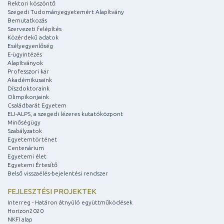
Rektori köszöntő
Szegedi Tudományegyetemért Alapítvány
Bemutatkozás
Szervezeti felépítés
Közérdekű adatok
Esélyegyenlőség
E-ügyintézés
Alapítványok
Professzori kar
Akadémikusaink
Díszdoktoraink
Olimpikonjaink
Családbarát Egyetem
ELI-ALPS, a szegedi lézeres kutatóközpont
Minőségügy
Szabályzatok
Egyetemtörténet
Centenárium
Egyetemi élet
Egyetemi Értesítő
Belső visszaélés-bejelentési rendszer
FEJLESZTÉSI PROJEKTEK
Interreg - Határon átnyúló együttműködések
Horizon2020
NKFI alap