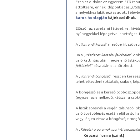
Ezen az oldalon az egyetem ETR tanu
áttöltésre, ennek időpontját az „
Utols
amelyekhez (akikhez) az adott félév
karok honlapján
tájékozódhat.
Először az egyetemi félévet kell kivála
nyílhegyekkel lépegetve lehetséges. Ma
A „
Tanrendi kereső
” mezőbe írt szöveg
Ha a „
Részletes keresési feltételek
” dob
való kattintás után megjelenő listákbó
feltételek
” rész után ellenőrizheti.
A „
Tanrendi böngésző
” részben keresés
lehet elkezdeni (oktatók, szakok, képz
A böngésző és a kereső többoszlopos 
(egyszer az emelkedő, kétszer a csök
A listák sorainak a végén található j
való továbblépés esetén előfordulhat
vagy lépjen vissza a böngészője megfe
A „
Képzési programok szerinti kurzuskód
Képzési forma (szint)