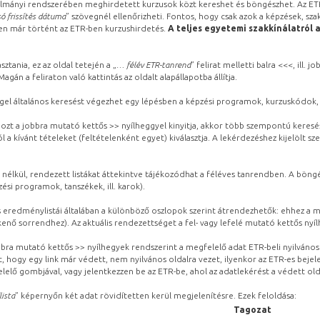
lmányi rendszerében meghirdetett kurzusok közt kereshet és böngészhet. Az ETR
ó frissítés dátuma
” szövegnél ellenőrizheti. Fontos, hogy csak azok a képzések, sza
ben már történt az ETR-ben kurzushirdetés.
A teljes egyetemi szakkínálatról 
sztania, ez az oldal tetején a „
… félév ETR-tanrend
” felirat melletti balra <<<, ill.
gán a feliraton való kattintás az oldalt alapállapotba állítja.
gel általános keresést végezhet egy lépésben a képzési programok, kurzuskódok, 
ozt a jobbra mutató kettős >> nyílheggyel kinyitja, akkor több szempontú keresé
l a kívánt tételeket (feltételenként egyet) kiválasztja. A lekérdezéshez kijelölt s
 nélkül, rendezett listákat áttekintve tájékozódhat a féléves tanrendben. A böng
ési programok, tanszékek, ill. karok).
eredménylistái általában a különböző oszlopok szerint átrendezhetők: ehhez a me
kenő sorrendhez). Az aktuális rendezettséget a fel- vagy lefelé mutató kettős nyí
obbra mutató kettős >> nyílhegyek rendszerint a megfelelő adat ETR-beli nyilváno
, hogy egy link már védett, nem nyilvános oldalra vezet, ilyenkor az ETR-es beje
lelő gombjával, vagy jelentkezzen be az ETR-be, ahol az adatlekérést a védett olda
lista
” képernyőn két adat rövidítetten kerül megjelenítésre. Ezek feloldása:
Tagozat