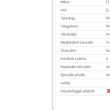
Mikor:
{7
Hol:
{}
Tantárgy:
PS
Tárgyelem:
PS
Oktató(k):
Pi
Meghirdető tanszék:
Ps
Óraszám:
he
Kreditek száma:
2
Maximális létszám:
ni
Speciális jelzők:
ni
Leírás:
Képzésfüggő adatok: