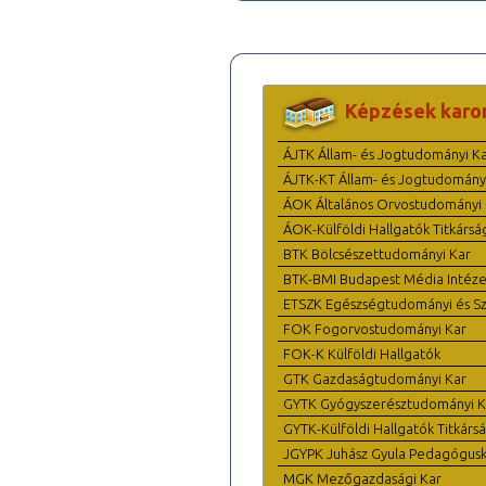
Képzések karo
ÁJTK Állam- és Jogtudományi K
ÁJTK-KT Állam- és Jogtudomány
ÁOK Általános Orvostudományi 
ÁOK-Külföldi Hallgatók Titkársá
BTK Bölcsészettudományi Kar
BTK-BMI Budapest Média Intéze
ETSZK Egészségtudományi és Szo
FOK Fogorvostudományi Kar
FOK-K Külföldi Hallgatók
GTK Gazdaságtudományi Kar
GYTK Gyógyszerésztudományi K
GYTK-Külföldi Hallgatók Titkárs
JGYPK Juhász Gyula Pedagógus
MGK Mezőgazdasági Kar