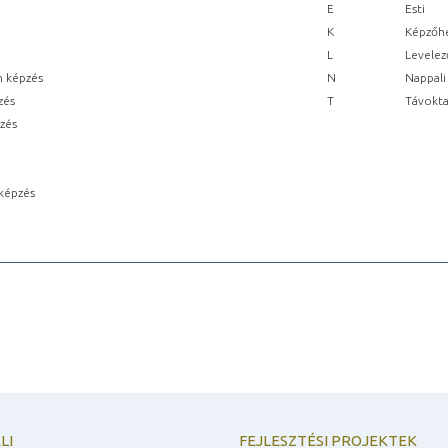
E
Esti
K
Képzőhe
L
Levelez
n képzés
N
Nappali
zés
T
Távokta
pzés
képzés
LI
FEJLESZTÉSI PROJEKTEK