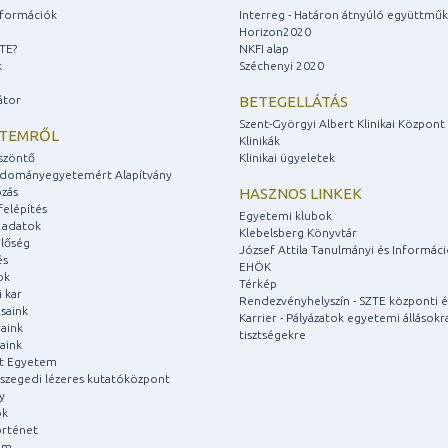
információk
Interreg - Határon átnyúló együttmű
Horizon2020
ZTE?
NKFI alap
k
Széchenyi 2020
átor
BETEGELLÁTÁS
Szent-Györgyi Albert Klinikai Központ
ETEMRŐL
Klinikák
szöntő
Klinikai ügyeletek
udományegyetemért Alapítvány
zás
HASZNOS LINKEK
felépítés
Egyetemi klubok
 adatok
Klebelsberg Könyvtár
lőség
József Attila Tanulmányi és Informác
és
EHÖK
ok
Térkép
 kar
Rendezvényhelyszín - SZTE központi é
saink
Karrier - Pályázatok egyetemi állásokr
aink
tisztségekre
aink
át Egyetem
a szegedi lézeres kutatóközpont
y
ok
rténet
um