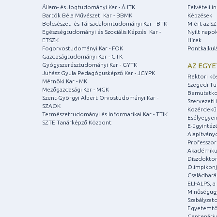
Állam- és Jogtudományi Kar - ÁJTK
Felvételi 
Bartók Béla Művészeti Kar - BBMK
Képzések
Bölcsészet- és Társadalomtudományi Kar - BTK
Miért az S
Egészségtudományi és Szociális Képzési Kar -
Nyílt napo
ETSZK
Hírek
Fogorvostudományi Kar - FOK
Pontkalkul
Gazdaságtudományi Kar - GTK
Gyógyszerésztudományi Kar - GYTK
AZ EGY
Juhász Gyula Pedagógusképző Kar - JGYPK
Rektori kö
Mérnöki Kar - MK
Szegedi T
Mezőgazdasági Kar - MGK
Bemutatko
Szent-Györgyi Albert Orvostudományi Kar -
Szervezeti 
SZAOK
Közérdekű
Természettudományi és Informatikai Kar - TTIK
Esélyegyen
SZTE Tanárképző Központ
E-ügyintéz
Alapítvány
Professzori
Akadémiku
Díszdoktor
Olimpikonj
Családbar
ELI-ALPS, 
Minőségüg
Szabályzat
Egyetemtö
Centenári