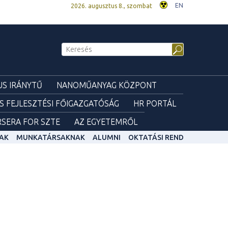
EN
2026. augusztus 8., szombat
S IRÁNYTŰ
NANOMŰANYAG KÖZPONT
ÉS FEJLESZTÉSI FŐIGAZGATÓSÁG
HR PORTÁL
SERA FOR SZTE
AZ EGYETEMRŐL
AK
MUNKATÁRSAKNAK
ALUMNI
OKTATÁSI REND