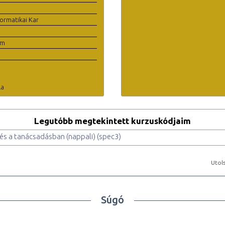
ormatikai Kar
em
la
Legutóbb megtekintett kurzuskódjaim
és a tanácsadásban (nappali) (spec3)
Utols
Súgó