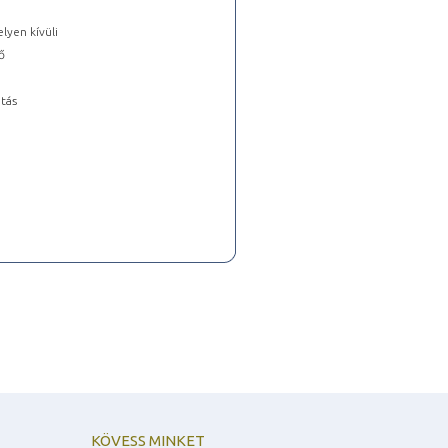
lyen kívüli
ő
tás
KÖVESS MINKET