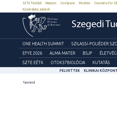
SZTE főoldal
Neptun
CooSpace
Modulo
Coursera for S
Közérdekű adatok
Szegedi T
ONE HEALTH SUMMIT
SZILASSI-POLIÉDER S
EFYE 2026
ALMA MATER
BSJP
ÉLETVÉG
SZTE EÉTK
OTDK37BIOLÓGIA
KUTATÁS
FELVETTEK
KLINIKAI KÖZPON
Tanrend