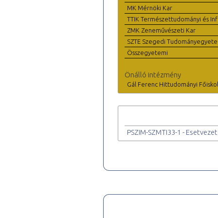
MK Mérnöki Kar
TTIK Természettudományi és Inf
ZMK Zeneművészeti Kar
SZTE Szegedi Tudományegyet
Összegyetemi
Önálló intézmény
Gál Ferenc Hittudományi Főisko
PSZIM-SZMTI33-1 - Esetvezet