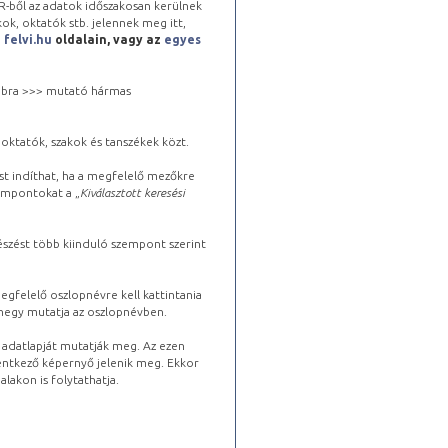
-ből az adatok időszakosan kerülnek
kok, oktatók stb. jelennek meg itt,
a
felvi.hu
oldalain, vagy az
egyes
 jobbra >>> mutató hármas
oktatók, szakok és tanszékek közt.
st indíthat, ha a megfelelő mezőkre
zempontokat a „
Kiválasztott keresési
észést több kiinduló szempont szerint
gfelelő oszlopnévre kell kattintania
lhegy mutatja az oszlopnévben.
s adatlapját mutatják meg. Az ezen
lentkező képernyő jelenik meg. Ekkor
lakon is folytathatja.