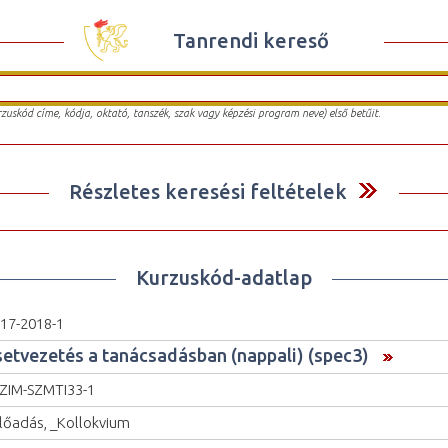
Tanrendi kereső
urzuskód címe, kódja, oktató, tanszék, szak vagy képzési program neve) első betűit.
Részletes keresési feltételek
Kurzuskód-adatlap
17-2018-1
setvezetés a tanácsadásban (nappali) (spec3)
ZIM-SZMTI33-1
lőadás, _Kollokvium