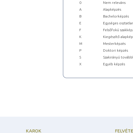
0
Nem releváns
A
Alapképzés
B
Bachelorképzés
E
Egységes osztatla
F
Felsőfokú szakkép
K
Kiegészítő alapké
M
Mesterképzés
P
Doktori képzés
S
Szakirányú tovább
X
Egyéb képzés
KAROK
FELVÉTE