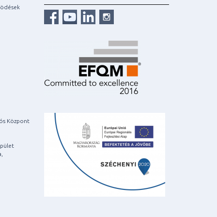
ködések
iós Központ
pület
a,