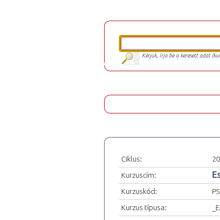
Kérjük, írja be a keresett adat (k
Ciklus:
20
E
Kurzuscím:
Kurzuskód:
PS
Kurzus típusa:
_E