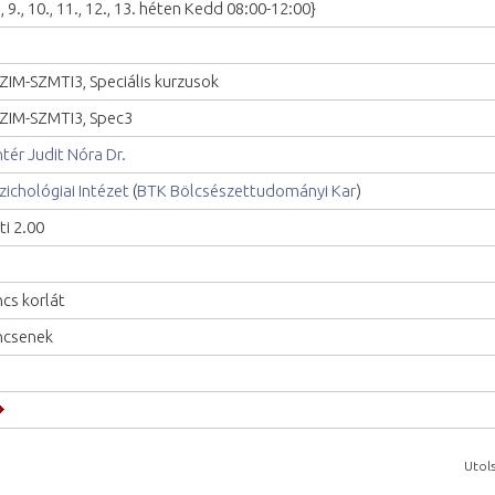
., 9., 10., 11., 12., 13. héten Kedd 08:00-12:00}
ZIM-SZMTI3, Speciális kurzusok
ZIM-SZMTI3, Spec3
ntér Judit Nóra Dr.
zichológiai Intézet
(
BTK Bölcsészettudományi Kar
)
ti 2.00
ncs korlát
ncsenek
Utols