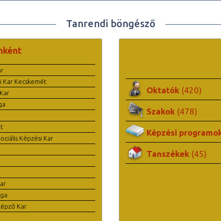
Tanrendi böngésző
nként
ar
i Kar Kecskemét
Oktatók
(420)
Kar
ga
Szakok
(478)
t
Képzési programo
ciális Képzési Kar
Tanszékek
(45)
ar
ága
képző Kar