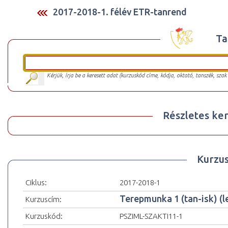
2017-2018-1. félév ETR-tanrend
Ta
Kérjük, írja be a keresett adat (kurzuskód címe, kódja, oktató, tanszék, szak
Részletes ker
Kurzu
Ciklus:
2017-2018-1
Terepmunka 1 (tan-isk) (l
Kurzuscím:
Kurzuskód:
PSZIML-SZAKTI11-1