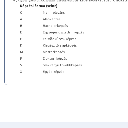
A „
Képzési programok szerinti kurzuskódlista
” képernyőn két adat rövidített
Képzési forma (szint)
0
Nem releváns
A
Alapképzés
B
Bachelorképzés
E
Egységes osztatlan képzés
F
Felsőfokú szakképzés
K
Kiegészítő alapképzés
M
Mesterképzés
P
Doktori képzés
S
Szakirányú továbbképzés
X
Egyéb képzés