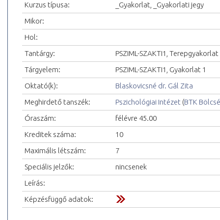
Kurzus típusa:
_Gyakorlat, _Gyakorlati jegy
Mikor:
Hol:
Tantárgy:
PSZIML-SZAKTI1, Terepgyakorlat
Tárgyelem:
PSZIML-SZAKTI1, Gyakorlat 1
Oktató(k):
Blaskovicsné dr. Gál Zita
Meghirdető tanszék:
Pszichológiai Intézet
(
BTK Bölcs
Óraszám:
félévre 45.00
Kreditek száma:
10
Maximális létszám:
7
Speciális jelzők:
nincsenek
Leírás:
Képzésfüggő adatok: