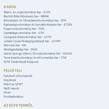
KAROK
Állam- és Jogtudományi Kar - ÁJTK
Bartók Béla Művészeti Kar - BBMK
Bölcsészet- és Társadalomtudományi Kar - BTK
Egészségtudományi és Szociális Képzési Kar - ETSZK
Fogorvostudományi Kar - FOK
Gazdaságtudományi Kar - GTK
Gyógyszerésztudományi Kar - GYTK
Juhász Gyula Pedagógusképző Kar - JGYPK
Mérnöki Kar - MK
Mezőgazdasági Kar - MGK
Szent-Györgyi Albert Orvostudományi Kar - SZAOK
Természettudományi és Informatikai Kar - TTIK
SZTE Tanárképző Központ
FELVÉTELI
Felvételi információk
Képzések
Miért az SZTE?
Nyílt napok
Hírek
Pontkalkulátor
AZ EGYETEMRŐL