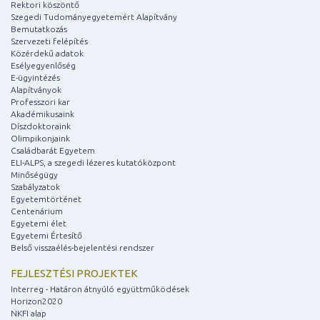
Rektori köszöntő
Szegedi Tudományegyetemért Alapítvány
Bemutatkozás
Szervezeti felépítés
Közérdekű adatok
Esélyegyenlőség
E-ügyintézés
Alapítványok
Professzori kar
Akadémikusaink
Díszdoktoraink
Olimpikonjaink
Családbarát Egyetem
ELI-ALPS, a szegedi lézeres kutatóközpont
Minőségügy
Szabályzatok
Egyetemtörténet
Centenárium
Egyetemi élet
Egyetemi Értesítő
Belső visszaélés-bejelentési rendszer
FEJLESZTÉSI PROJEKTEK
Interreg - Határon átnyúló együttműködések
Horizon2020
NKFI alap