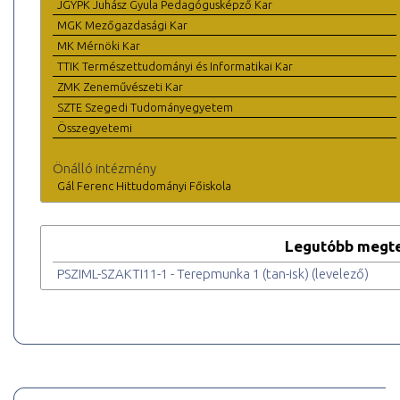
JGYPK Juhász Gyula Pedagógusképző Kar
MGK Mezőgazdasági Kar
MK Mérnöki Kar
TTIK Természettudományi és Informatikai Kar
ZMK Zeneművészeti Kar
SZTE Szegedi Tudományegyetem
Összegyetemi
Önálló intézmény
Gál Ferenc Hittudományi Főiskola
Legutóbb megte
PSZIML-SZAKTI11-1 - Terepmunka 1 (tan-isk) (levelező)