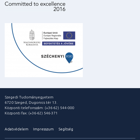
Szegedi Tudományegyetem
6720 Szeged, Dugonics tér 13.
Központi telefonszám: (+36-62) 544-000
Központi fax: (+36-62) 546-371
Adatvédelem
Impresszum
Segítség