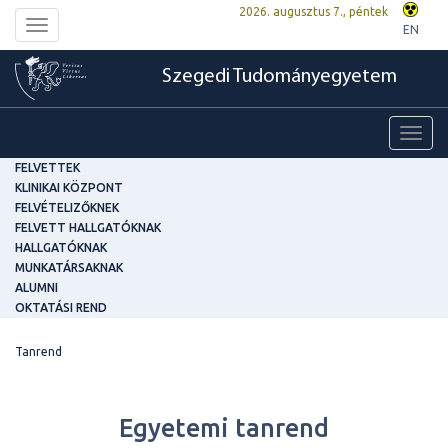
2026. augusztus 7., péntek
Toggle
EN
navigation
Szegedi Tudományegyetem
Toggl
navig
FELVETTEK
KLINIKAI KÖZPONT
FELVÉTELIZŐKNEK
FELVETT HALLGATÓKNAK
HALLGATÓKNAK
MUNKATÁRSAKNAK
ALUMNI
OKTATÁSI REND
Tanrend
Egyetemi tanrend