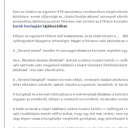
Ezen az oldalon az egyetem ETR tanulmányi rendszerében meghirdetett k
áttöltésre, ennek időpontját az „
Utolsó frissítés dátuma
” szövegnél ellenőr
amelyekhez (akikhez) az adott félévben már történt az ETR-ben kurzushi
karok honlapján
tájékozódhat.
Először az egyetemi félévet kell kiválasztania, ez az oldal tetején a „
… félé
nyílhegyekkel lépegetve lehetséges. Magán a feliraton való kattintás az old
A „
Tanrendi kereső
” mezőbe írt szöveggel általános keresést végezhet egy
Ha a „
Részletes keresési feltételek
” dobozt a jobbra mutató kettős >> nyílh
való kattintás után megjelenő listákból a kívánt tételeket (feltételenként
feltételek
” rész után ellenőrizheti.
A „
Tanrendi böngésző
” részben keresés nélkül, rendezett listákat áttekin
lehet elkezdeni (oktatók, szakok, képzési programok, tanszékek, ill. karok
A böngésző és a kereső többoszlopos eredménylistái általában a különböz
(egyszer az emelkedő, kétszer a csökkenő sorrendhez). Az aktuális rendez
A listák sorainak a végén található jobbra mutató kettős >> nyílhegyek r
való továbblépés esetén előfordulhat, hogy egy link már védett, nem nyi
vagy lépjen vissza a böngészője megfelelő gombjával, vagy jelentkezzen be