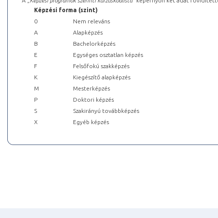
A „
Képzési programok szerinti kurzuskódlista
” képernyőn két adat rövidített
Képzési forma (szint)
0
Nem releváns
A
Alapképzés
B
Bachelorképzés
E
Egységes osztatlan képzés
F
Felsőfokú szakképzés
K
Kiegészítő alapképzés
M
Mesterképzés
P
Doktori képzés
S
Szakirányú továbbképzés
X
Egyéb képzés