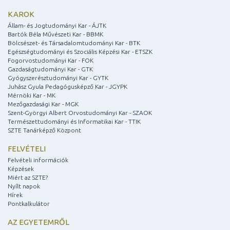
KAROK
Állam- és Jogtudományi Kar - ÁJTK
Bartók Béla Művészeti Kar - BBMK
Bölcsészet- és Társadalomtudományi Kar - BTK
Egészségtudományi és Szociális Képzési Kar - ETSZK
Fogorvostudományi Kar - FOK
Gazdaságtudományi Kar - GTK
Gyógyszerésztudományi Kar - GYTK
Juhász Gyula Pedagógusképző Kar - JGYPK
Mérnöki Kar - MK
Mezőgazdasági Kar - MGK
Szent-Györgyi Albert Orvostudományi Kar - SZAOK
Természettudományi és Informatikai Kar - TTIK
SZTE Tanárképző Központ
FELVÉTELI
Felvételi információk
Képzések
Miért az SZTE?
Nyílt napok
Hírek
Pontkalkulátor
AZ EGYETEMRŐL