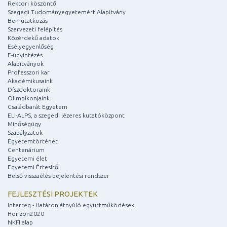
Rektori köszöntő
Szegedi Tudományegyetemért Alapítvány
Bemutatkozás
Szervezeti felépítés
Közérdekű adatok
Esélyegyenlőség
E-ügyintézés
Alapítványok
Professzori kar
Akadémikusaink
Díszdoktoraink
Olimpikonjaink
Családbarát Egyetem
ELI-ALPS, a szegedi lézeres kutatóközpont
Minőségügy
Szabályzatok
Egyetemtörténet
Centenárium
Egyetemi élet
Egyetemi Értesítő
Belső visszaélés-bejelentési rendszer
FEJLESZTÉSI PROJEKTEK
Interreg - Határon átnyúló együttműködések
Horizon2020
NKFI alap