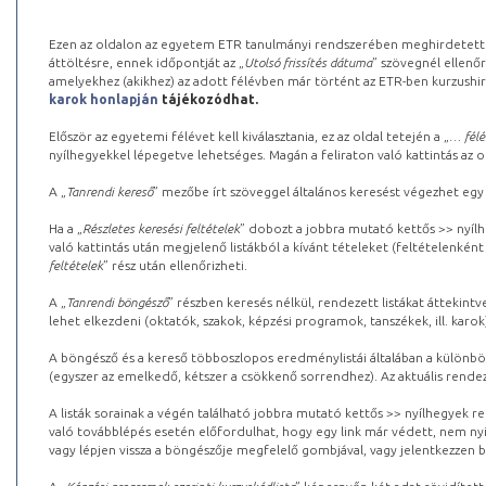
Ezen az oldalon az egyetem ETR tanulmányi rendszerében meghirdetett k
áttöltésre, ennek időpontját az „
Utolsó frissítés dátuma
” szövegnél ellenőr
amelyekhez (akikhez) az adott félévben már történt az ETR-ben kurzushi
karok honlapján
tájékozódhat.
Először az egyetemi félévet kell kiválasztania, ez az oldal tetején a „
… félé
nyílhegyekkel lépegetve lehetséges. Magán a feliraton való kattintás az old
A „
Tanrendi kereső
” mezőbe írt szöveggel általános keresést végezhet egy
Ha a „
Részletes keresési feltételek
” dobozt a jobbra mutató kettős >> nyílh
való kattintás után megjelenő listákból a kívánt tételeket (feltételenként
feltételek
” rész után ellenőrizheti.
A „
Tanrendi böngésző
” részben keresés nélkül, rendezett listákat áttekin
lehet elkezdeni (oktatók, szakok, képzési programok, tanszékek, ill. karok
A böngésző és a kereső többoszlopos eredménylistái általában a különböz
(egyszer az emelkedő, kétszer a csökkenő sorrendhez). Az aktuális rendez
A listák sorainak a végén található jobbra mutató kettős >> nyílhegyek r
való továbblépés esetén előfordulhat, hogy egy link már védett, nem nyi
vagy lépjen vissza a böngészője megfelelő gombjával, vagy jelentkezzen be