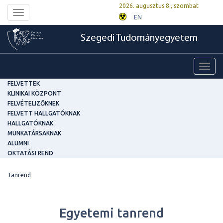
2026. augusztus 8., szombat
Toggle
EN
navigation
Szegedi Tudományegyetem
Toggl
navig
FELVETTEK
KLINIKAI KÖZPONT
FELVÉTELIZŐKNEK
FELVETT HALLGATÓKNAK
HALLGATÓKNAK
MUNKATÁRSAKNAK
ALUMNI
OKTATÁSI REND
Tanrend
Egyetemi tanrend