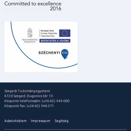
Szegedi Tudományegyetem
6720 Szeged, Dugonics tér 13.
Központi telefonszám: (+36-62) 544-000
Központi fax: (+36-62) 546-371
Adatvédelem
Impresszum
Segítség