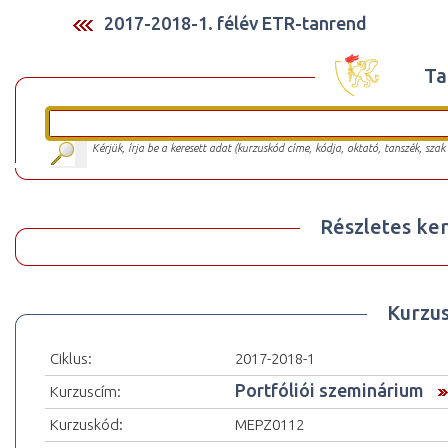
2017-2018-1. félév ETR-tanrend
Ta
Kérjük, írja be a keresett adat (kurzuskód címe, kódja, oktató, tanszék, szak
Részletes ker
Kurzu
Ciklus:
2017-2018-1
Portfóliói szeminárium
Kurzuscím:
Kurzuskód:
MEPZ0112