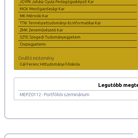
JGYPK Juhász Gyula Pedagógusképző Kar
MGK Mezőgazdasági Kar
MK Mérnöki Kar
TTIK Természettudományi és Informatikai Kar
ZMK Zeneművészeti Kar
SZTE Szegedi Tudományegyetem
Összegyetemi
Önálló intézmény
Gál Ferenc Hittudományi Főiskola
Legutóbb megte
MEPZ0112 - Portfóliói szeminárium