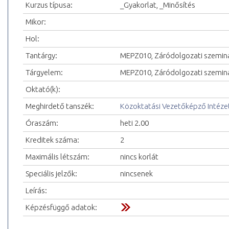
Kurzus típusa:
_Gyakorlat, _Minősítés
Mikor:
Hol:
Tantárgy:
MEPZ010, Záródolgozati szemin
Tárgyelem:
MEPZ010, Záródolgozati szemin
Oktató(k):
Meghirdető tanszék:
Közoktatási Vezetőképző Intéze
Óraszám:
heti 2.00
Kreditek száma:
2
Maximális létszám:
nincs korlát
Speciális jelzők:
nincsenek
Leírás:
Képzésfüggő adatok: