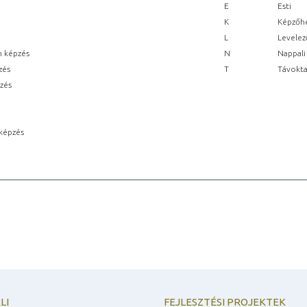
E
Esti
K
Képzőhe
L
Levelez
n képzés
N
Nappali
zés
T
Távokta
pzés
képzés
LI
FEJLESZTÉSI PROJEKTEK