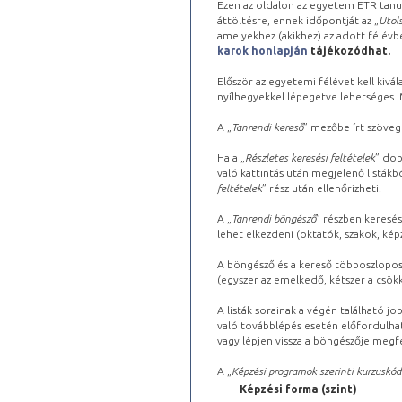
Ezen az oldalon az egyetem ETR tanu
áttöltésre, ennek időpontját az „
Utols
amelyekhez (akikhez) az adott félév
karok honlapján
tájékozódhat.
Először az egyetemi félévet kell kivála
nyílhegyekkel lépegetve lehetséges. Ma
A „
Tanrendi kereső
” mezőbe írt szöveg
Ha a „
Részletes keresési feltételek
” dob
való kattintás után megjelenő listákbó
feltételek
” rész után ellenőrizheti.
A „
Tanrendi böngésző
” részben keresés
lehet elkezdeni (oktatók, szakok, képz
A böngésző és a kereső többoszlopos 
(egyszer az emelkedő, kétszer a csök
A listák sorainak a végén található j
való továbblépés esetén előfordulhat
vagy lépjen vissza a böngészője megfe
A „
Képzési programok szerinti kurzuskód
Képzési forma (szint)