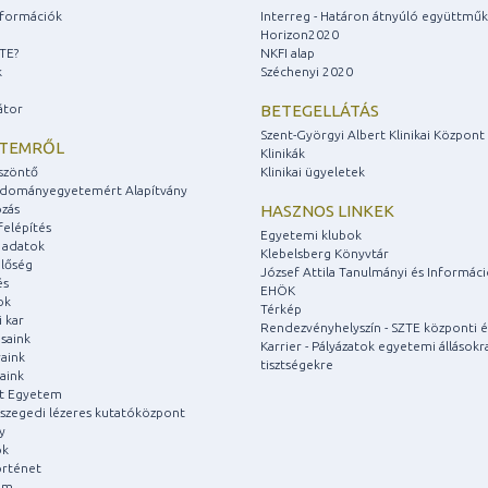
információk
Interreg - Határon átnyúló együttmű
Horizon2020
ZTE?
NKFI alap
k
Széchenyi 2020
átor
BETEGELLÁTÁS
Szent-Györgyi Albert Klinikai Központ
ETEMRŐL
Klinikák
szöntő
Klinikai ügyeletek
udományegyetemért Alapítvány
zás
HASZNOS LINKEK
felépítés
Egyetemi klubok
 adatok
Klebelsberg Könyvtár
lőség
József Attila Tanulmányi és Informác
és
EHÖK
ok
Térkép
 kar
Rendezvényhelyszín - SZTE központi é
saink
Karrier - Pályázatok egyetemi állásokr
aink
tisztségekre
aink
át Egyetem
a szegedi lézeres kutatóközpont
y
ok
rténet
um