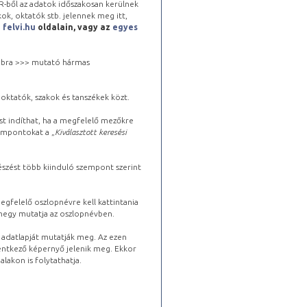
-ből az adatok időszakosan kerülnek
kok, oktatók stb. jelennek meg itt,
a
felvi.hu
oldalain, vagy az
egyes
 jobbra >>> mutató hármas
oktatók, szakok és tanszékek közt.
st indíthat, ha a megfelelő mezőkre
zempontokat a „
Kiválasztott keresési
észést több kiinduló szempont szerint
gfelelő oszlopnévre kell kattintania
lhegy mutatja az oszlopnévben.
s adatlapját mutatják meg. Az ezen
lentkező képernyő jelenik meg. Ekkor
lakon is folytathatja.