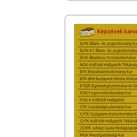
Képzések karo
ÁJTK Állam- és Jogtudományi K
ÁJTK-KT Állam- és Jogtudomány
ÁOK Általános Orvostudományi 
ÁOK-Külföldi Hallgatók Titkársá
BTK Bölcsészettudományi Kar
BTK-BMI Budapest Média Intéze
ETSZK Egészségtudományi és Szo
FOK Fogorvostudományi Kar
FOK-K Külföldi Hallgatók
GTK Gazdaságtudományi Kar
GYTK Gyógyszerésztudományi K
GYTK-Külföldi Hallgatók Titkárs
JGYPK Juhász Gyula Pedagógus
MGK Mezőgazdasági Kar