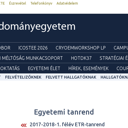
ZTE
Észrevétel
Telefonkönyv
Adatvédelem
udományegyetem
ZOBOR
ICOSTEE 2026
CRYOEMWORKSHOP LP
CAMPU
I MÉLTÓSÁG MUNKACSOPORT
HOTDK37
STRATÉGIAI 
OKTATÁS
EGYETEMI ÉLET
HÍREK, ESEMÉNYEK
COUR
T
FELVÉTELIZŐKNEK
FELVETT HALLGATÓKNAK
HALLGATÓKN
Egyetemi tanrend
2017-2018-1. félév ETR-tanrend