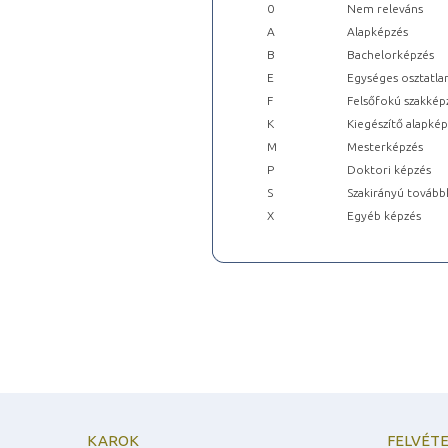
0
Nem releváns
A
Alapképzés
B
Bachelorképzés
E
Egységes osztatla
F
Felsőfokú szakkép
K
Kiegészítő alapké
M
Mesterképzés
P
Doktori képzés
S
Szakirányú tovább
X
Egyéb képzés
KAROK
FELVÉTE