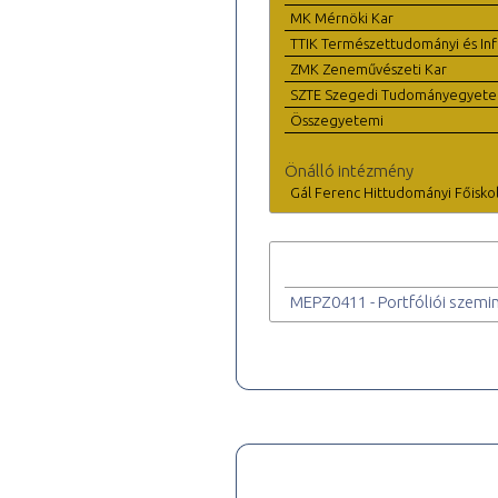
MK Mérnöki Kar
TTIK Természettudományi és Inf
ZMK Zeneművészeti Kar
SZTE Szegedi Tudományegyet
Összegyetemi
Önálló intézmény
Gál Ferenc Hittudományi Főisko
MEPZ0411 - Portfóliói szemi