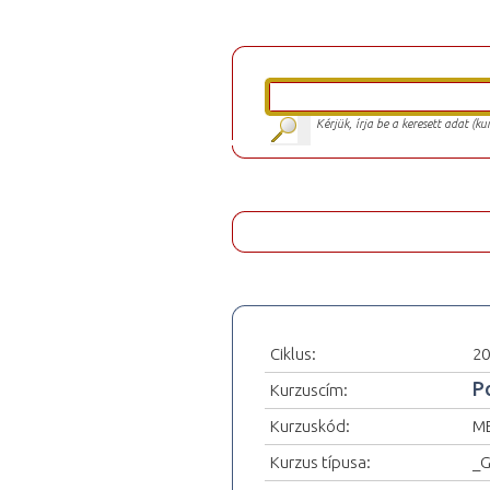
Kérjük, írja be a keresett adat (k
Ciklus:
20
P
Kurzuscím:
Kurzuskód:
M
Kurzus típusa:
_G