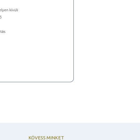
lyen kívüli
ő
tás
KÖVESS MINKET