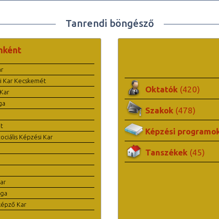
Tanrendi böngésző
nként
ar
i Kar Kecskemét
Oktatók
(420)
Kar
ga
Szakok
(478)
t
Képzési programo
ciális Képzési Kar
Tanszékek
(45)
ar
ága
képző Kar