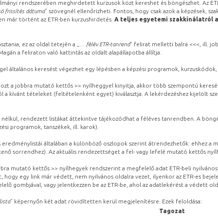
lmányi rendszerében meghirdetett kurzusok közt kereshet és böngészhet. Az ETR
ó frissítés dátuma
” szövegnél ellenőrizheti. Fontos, hogy csak azok a képzések, sza
ben már történt az ETR-ben kurzushirdetés.
A teljes egyetemi szakkínálatról 
sztania, ez az oldal tetején a „
… félév ETR-tanrend
” felirat melletti balra <<<, ill.
gán a feliraton való kattintás az oldalt alapállapotba állítja.
gel általános keresést végezhet egy lépésben a képzési programok, kurzuskódok, 
ozt a jobbra mutató kettős >> nyílheggyel kinyitja, akkor több szempontú keresé
l a kívánt tételeket (feltételenként egyet) kiválasztja. A lekérdezéshez kijelölt s
 nélkül, rendezett listákat áttekintve tájékozódhat a féléves tanrendben. A böng
ési programok, tanszékek, ill. karok).
eredménylistái általában a különböző oszlopok szerint átrendezhetők: ehhez a me
kenő sorrendhez). Az aktuális rendezettséget a fel- vagy lefelé mutató kettős nyí
obbra mutató kettős >> nyílhegyek rendszerint a megfelelő adat ETR-beli nyilváno
, hogy egy link már védett, nem nyilvános oldalra vezet, ilyenkor az ETR-es beje
lelő gombjával, vagy jelentkezzen be az ETR-be, ahol az adatlekérést a védett olda
lista
” képernyőn két adat rövidítetten kerül megjelenítésre. Ezek feloldása:
Tagozat