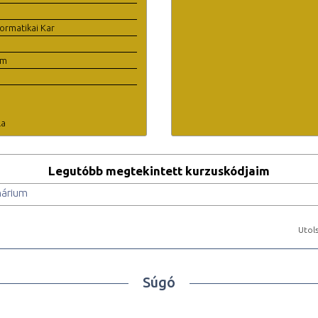
ormatikai Kar
em
la
Legutóbb megtekintett kurzuskódjaim
nárium
Utols
Súgó