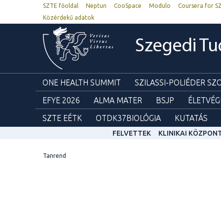
SZTE főoldal
Neptun
CooSpace
Modulo
Coursera for S
Közérdekű adatok
Szegedi T
ONE HEALTH SUMMIT
SZILASSI-POLIÉDER S
EFYE 2026
ALMA MATER
BSJP
ÉLETVÉG
SZTE EÉTK
OTDK37BIOLÓGIA
KUTATÁS
FELVETTEK
KLINIKAI KÖZPON
Tanrend