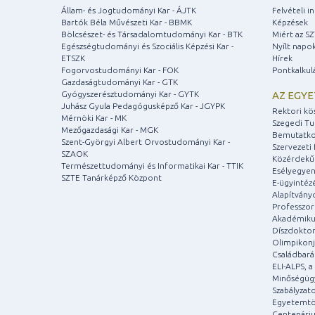
Állam- és Jogtudományi Kar - ÁJTK
Felvételi 
Bartók Béla Művészeti Kar - BBMK
Képzések
Bölcsészet- és Társadalomtudományi Kar - BTK
Miért az S
Egészségtudományi és Szociális Képzési Kar -
Nyílt napo
ETSZK
Hírek
Fogorvostudományi Kar - FOK
Pontkalkul
Gazdaságtudományi Kar - GTK
Gyógyszerésztudományi Kar - GYTK
AZ EGY
Juhász Gyula Pedagógusképző Kar - JGYPK
Rektori kö
Mérnöki Kar - MK
Szegedi T
Mezőgazdasági Kar - MGK
Bemutatko
Szent-Györgyi Albert Orvostudományi Kar -
Szervezeti 
SZAOK
Közérdekű
Természettudományi és Informatikai Kar - TTIK
Esélyegyen
SZTE Tanárképző Központ
E-ügyintéz
Alapítvány
Professzori
Akadémiku
Díszdoktor
Olimpikonj
Családbar
ELI-ALPS, 
Minőségüg
Szabályzat
Egyetemtö
Centenári