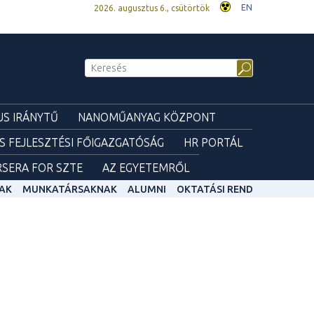
EN
2026. augusztus 6., csütörtök
S IRÁNYTŰ
NANOMŰANYAG KÖZPONT
ÉS FEJLESZTÉSI FŐIGAZGATÓSÁG
HR PORTÁL
SERA FOR SZTE
AZ EGYETEMRŐL
AK
MUNKATÁRSAKNAK
ALUMNI
OKTATÁSI REND