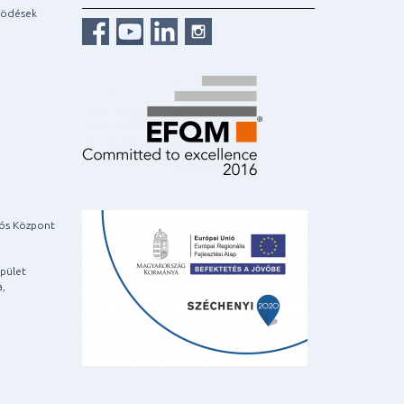
ködések
iós Központ
pület
a,