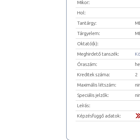
Mikor:
Hol:
Tantárgy:
ME
Tárgyelem:
ME
Oktató(k):
Meghirdető tanszék:
Kö
Óraszám:
he
Kreditek száma:
2
Maximális létszám:
ni
Speciális jelzők:
ni
Leírás:
Képzésfüggő adatok: