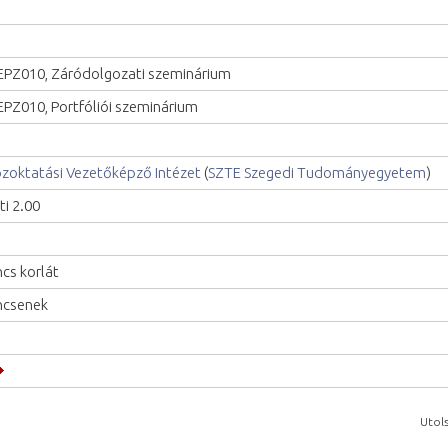
PZ010, Záródolgozati szeminárium
PZ010, Portfóliói szeminárium
zoktatási Vezetőképző Intézet
(
SZTE Szegedi Tudományegyetem
)
ti 2.00
ncs korlát
ncsenek
Utols