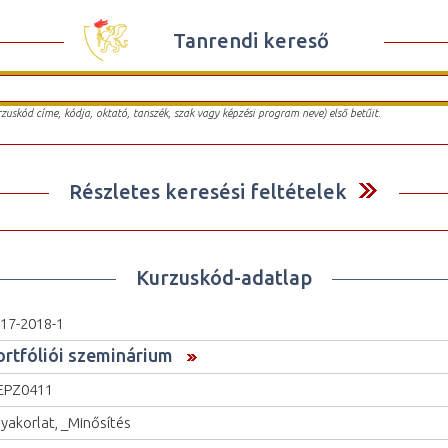
Tanrendi kereső
urzuskód címe, kódja, oktató, tanszék, szak vagy képzési program neve) első betűit.
Részletes keresési feltételek
Kurzuskód-adatlap
17-2018-1
ortfóliói szeminárium
EPZ0411
yakorlat, _Minősítés