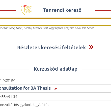
Tanrendi kereső
urzuskód címe, kódja, oktató, tanszék, szak vagy képzési program neve) első betűit.
Részletes keresési feltételek
Kurzuskód-adatlap
17-2018-1
onsultation for BA Thesis
MEBA91-34
onzultációs gyakorlat, _Aláírás