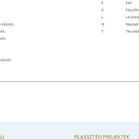
E
Esti
K
Képzőhe
L
Levelez
n képzés
N
Nappali
zés
T
Távokta
pzés
képzés
LI
FEJLESZTÉSI PROJEKTEK