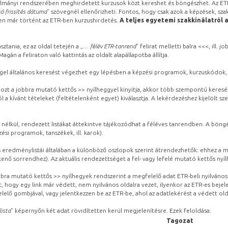
lmányi rendszerében meghirdetett kurzusok közt kereshet és böngészhet. Az ETR
ó frissítés dátuma
” szövegnél ellenőrizheti. Fontos, hogy csak azok a képzések, sza
ben már történt az ETR-ben kurzushirdetés.
A teljes egyetemi szakkínálatról 
sztania, ez az oldal tetején a „
… félév ETR-tanrend
” felirat melletti balra <<<, ill.
gán a feliraton való kattintás az oldalt alapállapotba állítja.
gel általános keresést végezhet egy lépésben a képzési programok, kurzuskódok, 
ozt a jobbra mutató kettős >> nyílheggyel kinyitja, akkor több szempontú keresé
l a kívánt tételeket (feltételenként egyet) kiválasztja. A lekérdezéshez kijelölt s
 nélkül, rendezett listákat áttekintve tájékozódhat a féléves tanrendben. A böng
ési programok, tanszékek, ill. karok).
eredménylistái általában a különböző oszlopok szerint átrendezhetők: ehhez a me
kenő sorrendhez). Az aktuális rendezettséget a fel- vagy lefelé mutató kettős nyí
obbra mutató kettős >> nyílhegyek rendszerint a megfelelő adat ETR-beli nyilváno
, hogy egy link már védett, nem nyilvános oldalra vezet, ilyenkor az ETR-es beje
lelő gombjával, vagy jelentkezzen be az ETR-be, ahol az adatlekérést a védett olda
lista
” képernyőn két adat rövidítetten kerül megjelenítésre. Ezek feloldása:
Tagozat