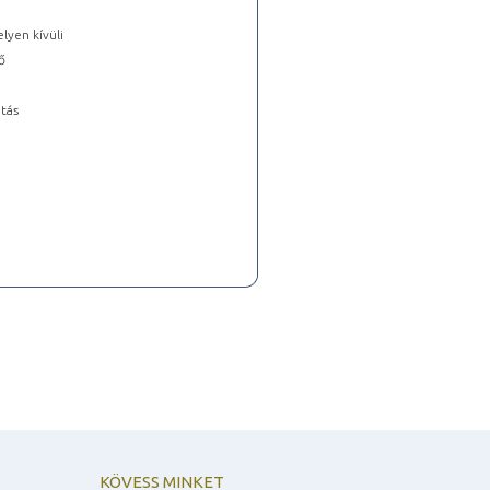
lyen kívüli
ő
tás
KÖVESS MINKET