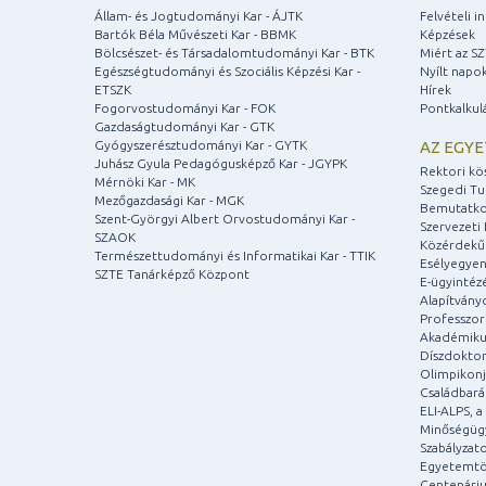
Állam- és Jogtudományi Kar - ÁJTK
Felvételi 
Bartók Béla Művészeti Kar - BBMK
Képzések
Bölcsészet- és Társadalomtudományi Kar - BTK
Miért az S
Egészségtudományi és Szociális Képzési Kar -
Nyílt napo
ETSZK
Hírek
Fogorvostudományi Kar - FOK
Pontkalkul
Gazdaságtudományi Kar - GTK
Gyógyszerésztudományi Kar - GYTK
AZ EGY
Juhász Gyula Pedagógusképző Kar - JGYPK
Rektori kö
Mérnöki Kar - MK
Szegedi T
Mezőgazdasági Kar - MGK
Bemutatko
Szent-Györgyi Albert Orvostudományi Kar -
Szervezeti 
SZAOK
Közérdekű
Természettudományi és Informatikai Kar - TTIK
Esélyegyen
SZTE Tanárképző Központ
E-ügyintéz
Alapítvány
Professzori
Akadémiku
Díszdoktor
Olimpikonj
Családbar
ELI-ALPS, 
Minőségüg
Szabályzat
Egyetemtö
Centenári