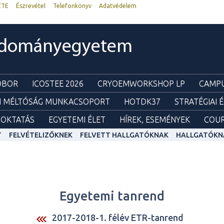
ZTE
Észrevétel
Telefonkönyv
Adatvédelem
udományegyetem
ZOBOR
ICOSTEE 2026
CRYOEMWORKSHOP LP
CAMPU
I MÉLTÓSÁG MUNKACSOPORT
HOTDK37
STRATÉGIAI 
OKTATÁS
EGYETEMI ÉLET
HÍREK, ESEMÉNYEK
COUR
T
FELVÉTELIZŐKNEK
FELVETT HALLGATÓKNAK
HALLGATÓKN
Egyetemi tanrend
2017-2018-1. félév ETR-tanrend