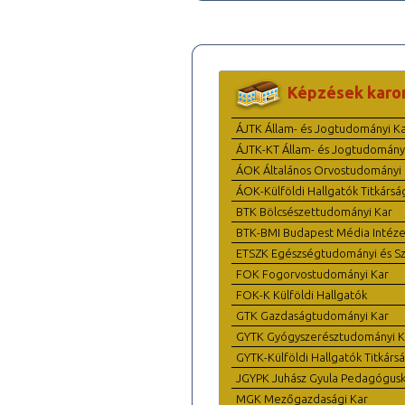
Képzések karo
ÁJTK Állam- és Jogtudományi K
ÁJTK-KT Állam- és Jogtudomány
ÁOK Általános Orvostudományi 
ÁOK-Külföldi Hallgatók Titkársá
BTK Bölcsészettudományi Kar
BTK-BMI Budapest Média Intéze
ETSZK Egészségtudományi és Szo
FOK Fogorvostudományi Kar
FOK-K Külföldi Hallgatók
GTK Gazdaságtudományi Kar
GYTK Gyógyszerésztudományi K
GYTK-Külföldi Hallgatók Titkárs
JGYPK Juhász Gyula Pedagógus
MGK Mezőgazdasági Kar