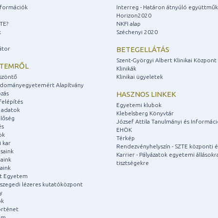
információk
Interreg - Határon átnyúló együttmű
Horizon2020
ZTE?
NKFI alap
k
Széchenyi 2020
átor
BETEGELLÁTÁS
Szent-Györgyi Albert Klinikai Központ
ETEMRŐL
Klinikák
szöntő
Klinikai ügyeletek
udományegyetemért Alapítvány
zás
HASZNOS LINKEK
felépítés
Egyetemi klubok
 adatok
Klebelsberg Könyvtár
lőség
József Attila Tanulmányi és Informác
és
EHÖK
ok
Térkép
 kar
Rendezvényhelyszín - SZTE központi é
saink
Karrier - Pályázatok egyetemi állásokr
aink
tisztségekre
aink
át Egyetem
a szegedi lézeres kutatóközpont
y
ok
rténet
um