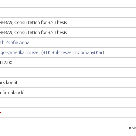
EBA9, Consultation for BA Thesis
EBA9, Consultation for BA Thesis
th Zsófia Anna
gol-Amerikai Intézet
(
BTK Bölcsészettudományi Kar
)
ti 2.00
ncs korlát
nfirmálandó
Utols