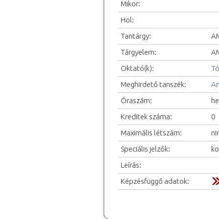
Mikor:
Hol:
Tantárgy:
AM
Tárgyelem:
AM
Oktató(k):
Tó
Meghirdető tanszék:
An
Óraszám:
he
Kreditek száma:
0
Maximális létszám:
ni
Speciális jelzők:
ko
Leírás:
Képzésfüggő adatok: