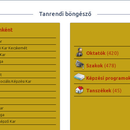
Tanrendi böngésző
nként
ar
i Kar Kecskemét
Oktatók
(420)
Kar
ga
Szakok
(478)
t
Képzési programo
ciális Képzési Kar
Tanszékek
(45)
ar
ága
képző Kar