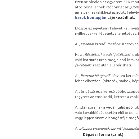
Ezen az oldalon az egyetem ETR tanu
áttöltésre, ennek időpontját az „
Utols
amelyekhez (akikhez) az adott félév
karok honlapján
tájékozódhat.
Először az egyetemi félévet kell kivála
nyílhegyekkel lépegetve lehetséges. Ma
A „
Tanrendi kereső
” mezőbe írt szöveg
Ha a „
Részletes keresési feltételek
” dob
való kattintás után megjelenő listákbó
feltételek
” rész után ellenőrizheti.
A „
Tanrendi böngésző
” részben keresés
lehet elkezdeni (oktatók, szakok, képz
A böngésző és a kereső többoszlopos 
(egyszer az emelkedő, kétszer a csök
A listák sorainak a végén található j
való továbblépés esetén előfordulhat
vagy lépjen vissza a böngészője megfe
A „
Képzési programok szerinti kurzuskód
Képzési forma (szint)