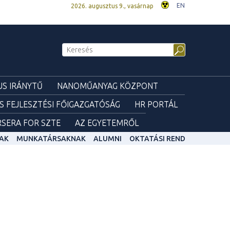
EN
2026. augusztus 9., vasárnap
S IRÁNYTŰ
NANOMŰANYAG KÖZPONT
ÉS FEJLESZTÉSI FŐIGAZGATÓSÁG
HR PORTÁL
SERA FOR SZTE
AZ EGYETEMRŐL
AK
MUNKATÁRSAKNAK
ALUMNI
OKTATÁSI REND