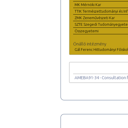
MK Mérnöki Kar
TTIK Természettudományi és Inf
ZMK Zeneművészeti Kar
SZTE Szegedi Tudományegyet
Összegyetemi
Önálló intézmény
Gál Ferenc Hittudományi Főisko
AMEBA91-34 - Consultation f