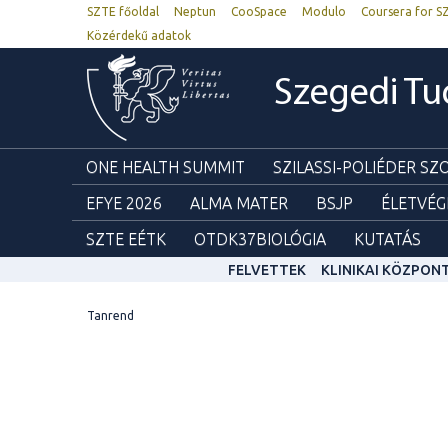
SZTE főoldal
Neptun
CooSpace
Modulo
Coursera for S
Közérdekű adatok
Szegedi T
ONE HEALTH SUMMIT
SZILASSI-POLIÉDER S
EFYE 2026
ALMA MATER
BSJP
ÉLETVÉG
SZTE EÉTK
OTDK37BIOLÓGIA
KUTATÁS
FELVETTEK
KLINIKAI KÖZPON
Tanrend