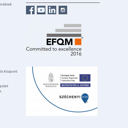
ködések
iós Központ
pület
a,