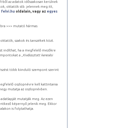
-ből az adatok időszakosan kerülnek
kok, oktatók stb. jelennek meg itt,
a
felvi.hu
oldalain, vagy az
egyes
 jobbra >>> mutató hármas
oktatók, szakok és tanszékek közt.
st indíthat, ha a megfelelő mezőkre
zempontokat a „
Kiválasztott keresési
észést több kiinduló szempont szerint
gfelelő oszlopnévre kell kattintania
lhegy mutatja az oszlopnévben.
s adatlapját mutatják meg. Az ezen
lentkező képernyő jelenik meg. Ekkor
lakon is folytathatja.