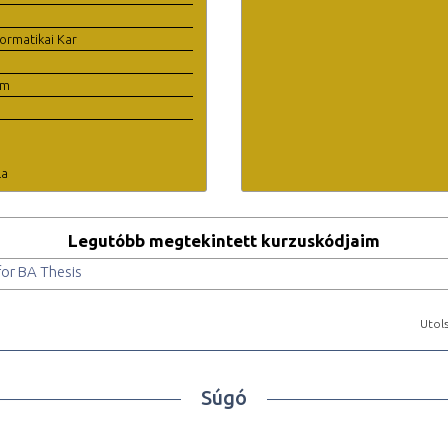
ormatikai Kar
em
la
Legutóbb megtekintett kurzuskódjaim
or BA Thesis
Utols
Súgó