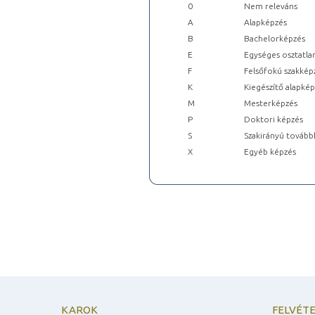
0
Nem releváns
A
Alapképzés
B
Bachelorképzés
E
Egységes osztatla
F
Felsőfokú szakkép
K
Kiegészítő alapké
M
Mesterképzés
P
Doktori képzés
S
Szakirányú tovább
X
Egyéb képzés
KAROK
FELVÉTE