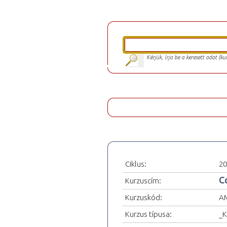
Kérjük, írja be a keresett adat (k
Ciklus:
20
C
Kurzuscím:
Kurzuskód:
A
Kurzus típusa:
_K