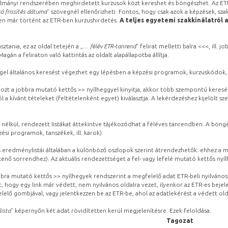
lmányi rendszerében meghirdetett kurzusok közt kereshet és böngészhet. Az ETR
ó frissítés dátuma
” szövegnél ellenőrizheti. Fontos, hogy csak azok a képzések, sza
ben már történt az ETR-ben kurzushirdetés.
A teljes egyetemi szakkínálatról 
sztania, ez az oldal tetején a „
… félév ETR-tanrend
” felirat melletti balra <<<, ill.
gán a feliraton való kattintás az oldalt alapállapotba állítja.
gel általános keresést végezhet egy lépésben a képzési programok, kurzuskódok, 
ozt a jobbra mutató kettős >> nyílheggyel kinyitja, akkor több szempontú keresé
l a kívánt tételeket (feltételenként egyet) kiválasztja. A lekérdezéshez kijelölt s
 nélkül, rendezett listákat áttekintve tájékozódhat a féléves tanrendben. A böng
ési programok, tanszékek, ill. karok).
eredménylistái általában a különböző oszlopok szerint átrendezhetők: ehhez a me
kenő sorrendhez). Az aktuális rendezettséget a fel- vagy lefelé mutató kettős nyí
obbra mutató kettős >> nyílhegyek rendszerint a megfelelő adat ETR-beli nyilváno
, hogy egy link már védett, nem nyilvános oldalra vezet, ilyenkor az ETR-es beje
lelő gombjával, vagy jelentkezzen be az ETR-be, ahol az adatlekérést a védett olda
lista
” képernyőn két adat rövidítetten kerül megjelenítésre. Ezek feloldása:
Tagozat