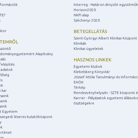
információk
Interreg - Határon átnyúló együttmű
Horizon2020
ZTE?
NKFI alap
k
Széchenyi 2020
átor
BETEGELLÁTÁS
Szent-Györgyi Albert Klinikai Központ
ETEMRŐL
Klinikák
szöntő
Klinikai ügyeletek
udományegyetemért Alapítvány
zás
HASZNOS LINKEK
felépítés
Egyetemi klubok
 adatok
Klebelsberg Könyvtár
lőség
József Attila Tanulmányi és Informác
és
EHÖK
ok
Térkép
 kar
Rendezvényhelyszín - SZTE központi é
saink
Karrier - Pályázatok egyetemi állásokr
aink
tisztségekre
aink
át Egyetem
a szegedi lézeres kutatóközpont
y
ok
rténet
um