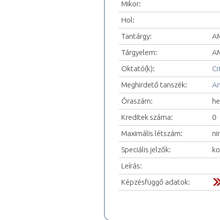
Mikor:
Hol:
Tantárgy:
AM
Tárgyelem:
AM
Oktató(k):
Cr
Meghirdető tanszék:
An
Óraszám:
he
Kreditek száma:
0
Maximális létszám:
ni
Speciális jelzők:
ko
Leírás:
Képzésfüggő adatok: