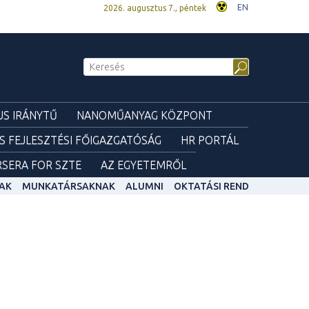
EN
2026. augusztus 7., péntek
S IRÁNYTŰ
NANOMŰANYAG KÖZPONT
ÉS FEJLESZTÉSI FŐIGAZGATÓSÁG
HR PORTÁL
SERA FOR SZTE
AZ EGYETEMRŐL
AK
MUNKATÁRSAKNAK
ALUMNI
OKTATÁSI REND