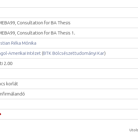
EBA99, Consultation for BA Thesis
EBA99, Consultation for BA Thesis 1.
istian Réka Mónika
gol-Amerikai Intézet
(
BTK Bölcsészettudományi Kar
)
ti 2.00
ncs korlát
nfirmálandó
Utols