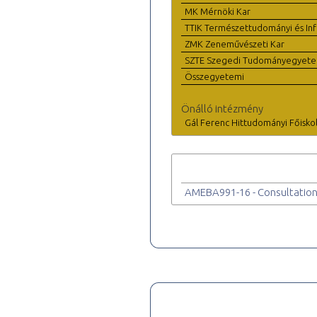
MK Mérnöki Kar
TTIK Természettudományi és Inf
ZMK Zeneművészeti Kar
SZTE Szegedi Tudományegyet
Összegyetemi
Önálló intézmény
Gál Ferenc Hittudományi Főisko
AMEBA991-16 - Consultation 