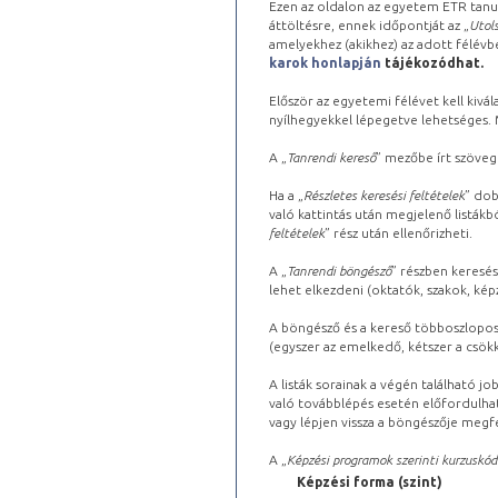
Ezen az oldalon az egyetem ETR tanu
áttöltésre, ennek időpontját az „
Utols
amelyekhez (akikhez) az adott félév
karok honlapján
tájékozódhat.
Először az egyetemi félévet kell kivála
nyílhegyekkel lépegetve lehetséges. Ma
A „
Tanrendi kereső
” mezőbe írt szöveg
Ha a „
Részletes keresési feltételek
” dob
való kattintás után megjelenő listákbó
feltételek
” rész után ellenőrizheti.
A „
Tanrendi böngésző
” részben keresés
lehet elkezdeni (oktatók, szakok, képz
A böngésző és a kereső többoszlopos 
(egyszer az emelkedő, kétszer a csök
A listák sorainak a végén található j
való továbblépés esetén előfordulhat
vagy lépjen vissza a böngészője megfe
A „
Képzési programok szerinti kurzuskód
Képzési forma (szint)