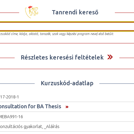
Tanrendi kereső
urzuskód címe, kódja, oktató, tanszék, szak vagy képzési program neve) első betűit.
Részletes keresési feltételek
Kurzuskód-adatlap
17-2018-1
onsultation for BA Thesis
MEBA991-16
onzultációs gyakorlat, _Aláírás