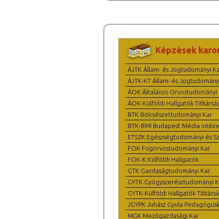
Képzések karo
ÁJTK Állam- és Jogtudományi K
ÁJTK-KT Állam- és Jogtudomány
ÁOK Általános Orvostudományi 
ÁOK-Külföldi Hallgatók Titkársá
BTK Bölcsészettudományi Kar
BTK-BMI Budapest Média Intéze
ETSZK Egészségtudományi és Szo
FOK Fogorvostudományi Kar
FOK-K Külföldi Hallgatók
GTK Gazdaságtudományi Kar
GYTK Gyógyszerésztudományi K
GYTK-Külföldi Hallgatók Titkárs
JGYPK Juhász Gyula Pedagógus
MGK Mezőgazdasági Kar