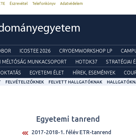
ZTE
Észrevétel
Telefonkönyv
Adatvédelem
udományegyetem
ZOBOR
ICOSTEE 2026
CRYOEMWORKSHOP LP
CAMPU
I MÉLTÓSÁG MUNKACSOPORT
HOTDK37
STRATÉGIAI 
OKTATÁS
EGYETEMI ÉLET
HÍREK, ESEMÉNYEK
COUR
T
FELVÉTELIZŐKNEK
FELVETT HALLGATÓKNAK
HALLGATÓKN
Egyetemi tanrend
2017-2018-1. félév ETR-tanrend