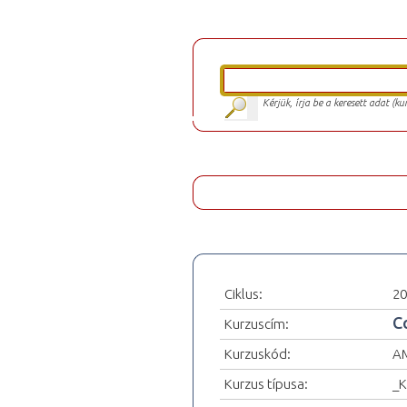
Kérjük, írja be a keresett adat (k
Ciklus:
20
C
Kurzuscím:
Kurzuskód:
A
Kurzus típusa:
_K