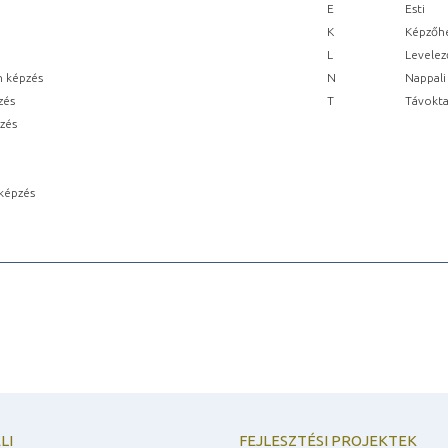
E
Esti
K
Képzőhe
L
Levelez
n képzés
N
Nappali
zés
T
Távokta
pzés
képzés
LI
FEJLESZTÉSI PROJEKTEK