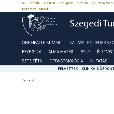
SZTE főoldal
Neptun
CooSpace
Modulo
Coursera for S
Közérdekű adatok
Szegedi T
ONE HEALTH SUMMIT
SZILASSI-POLIÉDER S
EFYE 2026
ALMA MATER
BSJP
ÉLETVÉG
SZTE EÉTK
OTDK37BIOLÓGIA
KUTATÁS
FELVETTEK
KLINIKAI KÖZPON
Tanrend