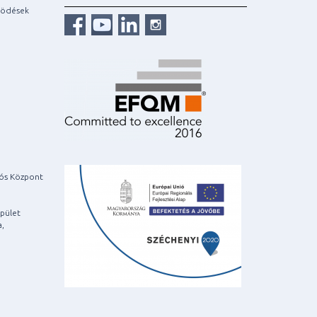
ködések
iós Központ
pület
a,