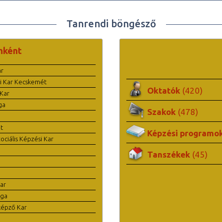
Tanrendi böngésző
nként
ar
i Kar Kecskemét
Oktatók
(420)
Kar
ga
Szakok
(478)
t
Képzési programo
ciális Képzési Kar
Tanszékek
(45)
ar
ága
képző Kar