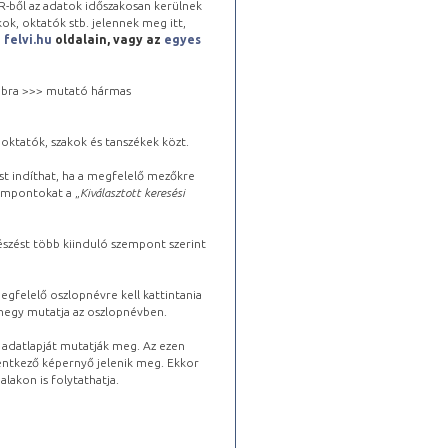
-ből az adatok időszakosan kerülnek
kok, oktatók stb. jelennek meg itt,
a
felvi.hu
oldalain, vagy az
egyes
 jobbra >>> mutató hármas
oktatók, szakok és tanszékek közt.
st indíthat, ha a megfelelő mezőkre
zempontokat a „
Kiválasztott keresési
észést több kiinduló szempont szerint
gfelelő oszlopnévre kell kattintania
lhegy mutatja az oszlopnévben.
s adatlapját mutatják meg. Az ezen
lentkező képernyő jelenik meg. Ekkor
lakon is folytathatja.