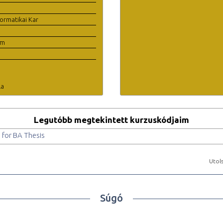
ormatikai Kar
em
la
Legutóbb megtekintett kurzuskódjaim
for BA Thesis
Utols
Súgó