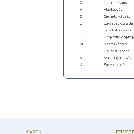
0
Nem releváns
A
Alapképzés
B
Bachelorképzés
E
Egységes osztatla
F
Felsőfokú szakkép
K
Kiegészítő alapké
M
Mesterképzés
P
Doktori képzés
S
Szakirányú tovább
X
Egyéb képzés
KAROK
FELVÉTE