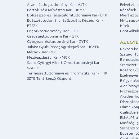
Állam- és Jogtudományi Kar - ÁJTK
Felvételi 
Bartók Béla Művészeti Kar - BBMK
Képzések
Bölcsészet- és Társadalomtudományi Kar - BTK
Miért az S
Egészségtudományi és Szociális Képzési Kar -
Nyílt napo
ETSZK
Hírek
Fogorvostudományi Kar - FOK
Pontkalkul
Gazdaságtudományi Kar - GTK
Gyógyszerésztudományi Kar - GYTK
AZ EGY
Juhász Gyula Pedagógusképző Kar - JGYPK
Rektori kö
Mérnöki Kar - MK
Szegedi T
Mezőgazdasági Kar - MGK
Bemutatko
Szent-Györgyi Albert Orvostudományi Kar -
Szervezeti 
SZAOK
Közérdekű
Természettudományi és Informatikai Kar - TTIK
Esélyegyen
SZTE Tanárképző Központ
E-ügyintéz
Alapítvány
Professzori
Akadémiku
Díszdoktor
Olimpikonj
Családbar
ELI-ALPS, 
Minőségüg
Szabályzat
Egyetemtö
Centenári