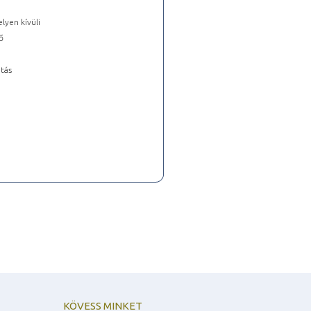
lyen kívüli
ő
tás
KÖVESS MINKET