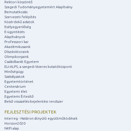
Rektori köszöntő
Szegedi Tudományegyetemért Alapítvány
Bemutatkozás
Szervezeti felépítés
Közérdekű adatok
Esélyegyenlőség
E-ügyintézés
Alapítványok
Professzori kar
Akadémikusaink
Díszdoktoraink
Olimpikonjaink
Családbarát Egyetem
ELI-ALPS, a szegedi lézeres kutatóközpont
Minőségügy
Szabályzatok
Egyetemtörténet
Centenárium
Egyetemi élet
Egyetemi Értesítő
Belső visszaélés-bejelentési rendszer
FEJLESZTÉSI PROJEKTEK
Interreg - Határon átnyúló együttműködések
Horizon2020
NKFI alap