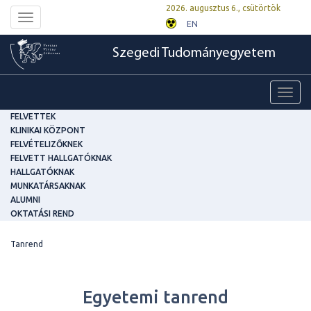
2026. augusztus 6., csütörtök
Toggle
EN
navigation
Szegedi Tudományegyetem
Toggl
navig
FELVETTEK
KLINIKAI KÖZPONT
FELVÉTELIZŐKNEK
FELVETT HALLGATÓKNAK
HALLGATÓKNAK
MUNKATÁRSAKNAK
ALUMNI
OKTATÁSI REND
Tanrend
Egyetemi tanrend