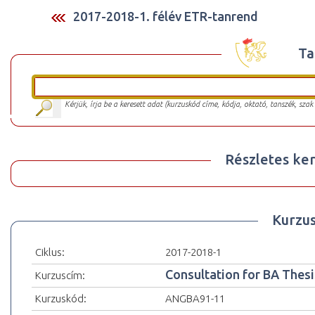
2017-2018-1. félév ETR-tanrend
Ta
Kérjük, írja be a keresett adat (kurzuskód címe, kódja, oktató, tanszék, szak
Részletes ker
Kurzu
Ciklus:
2017-2018-1
Consultation for BA Thesi
Kurzuscím:
Kurzuskód:
ANGBA91-11