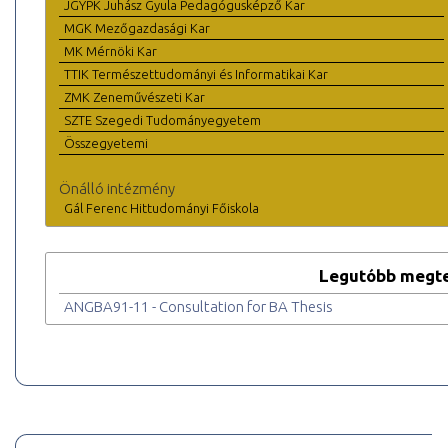
JGYPK Juhász Gyula Pedagógusképző Kar
MGK Mezőgazdasági Kar
MK Mérnöki Kar
TTIK Természettudományi és Informatikai Kar
ZMK Zeneművészeti Kar
SZTE Szegedi Tudományegyetem
Összegyetemi
Önálló intézmény
Gál Ferenc Hittudományi Főiskola
Legutóbb megte
ANGBA91-11 - Consultation for BA Thesis