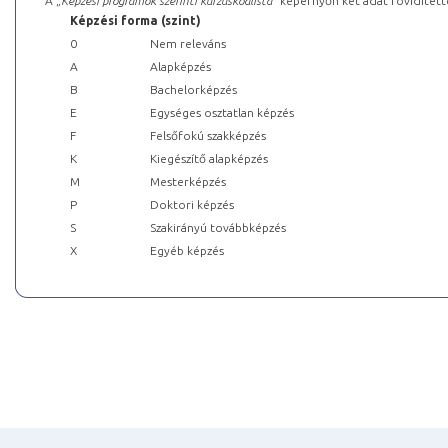
A „
Képzési programok szerinti kurzuskódlista
” képernyőn két adat rövidített
Képzési forma (szint)
0
Nem releváns
A
Alapképzés
B
Bachelorképzés
E
Egységes osztatlan képzés
F
Felsőfokú szakképzés
K
Kiegészítő alapképzés
M
Mesterképzés
P
Doktori képzés
S
Szakirányú továbbképzés
X
Egyéb képzés