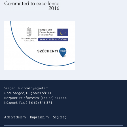
Szegedi Tudományegyetem
6720 Szeged, Dugonics tér 13.
Központi telefonszám: (+36-62) 544-000
Központi fax: (+36-62) 546-371
Adatvédelem
Impresszum
Segítség