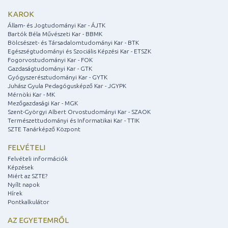
KAROK
Állam- és Jogtudományi Kar - ÁJTK
Bartók Béla Művészeti Kar - BBMK
Bölcsészet- és Társadalomtudományi Kar - BTK
Egészségtudományi és Szociális Képzési Kar - ETSZK
Fogorvostudományi Kar - FOK
Gazdaságtudományi Kar - GTK
Gyógyszerésztudományi Kar - GYTK
Juhász Gyula Pedagógusképző Kar - JGYPK
Mérnöki Kar - MK
Mezőgazdasági Kar - MGK
Szent-Györgyi Albert Orvostudományi Kar - SZAOK
Természettudományi és Informatikai Kar - TTIK
SZTE Tanárképző Központ
FELVÉTELI
Felvételi információk
Képzések
Miért az SZTE?
Nyílt napok
Hírek
Pontkalkulátor
AZ EGYETEMRŐL