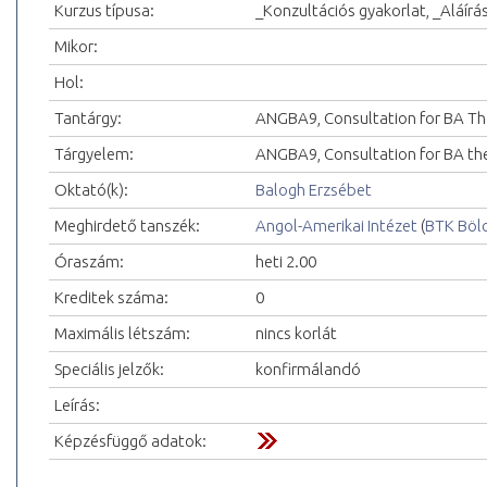
Kurzus típusa:
_Konzultációs gyakorlat, _Aláírá
Mikor:
Hol:
Tantárgy:
ANGBA9, Consultation for BA Th
Tárgyelem:
ANGBA9, Consultation for BA th
Oktató(k):
Balogh Erzsébet
Meghirdető tanszék:
Angol-Amerikai Intézet
(
BTK Böl
Óraszám:
heti 2.00
Kreditek száma:
0
Maximális létszám:
nincs korlát
Speciális jelzők:
konfirmálandó
Leírás:
Képzésfüggő adatok: