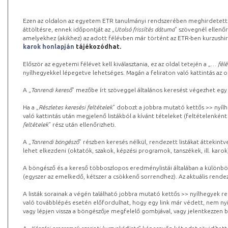
Ezen az oldalon az egyetem ETR tanulmányi rendszerében meghirdetett k
áttöltésre, ennek időpontját az „
Utolsó frissítés dátuma
” szövegnél ellenőr
amelyekhez (akikhez) az adott félévben már történt az ETR-ben kurzushi
karok honlapján
tájékozódhat.
Először az egyetemi félévet kell kiválasztania, ez az oldal tetején a „
… félé
nyílhegyekkel lépegetve lehetséges. Magán a feliraton való kattintás az old
A „
Tanrendi kereső
” mezőbe írt szöveggel általános keresést végezhet egy
Ha a „
Részletes keresési feltételek
” dobozt a jobbra mutató kettős >> nyílh
való kattintás után megjelenő listákból a kívánt tételeket (feltételenként
feltételek
” rész után ellenőrizheti.
A „
Tanrendi böngésző
” részben keresés nélkül, rendezett listákat áttekin
lehet elkezdeni (oktatók, szakok, képzési programok, tanszékek, ill. karok
A böngésző és a kereső többoszlopos eredménylistái általában a különböz
(egyszer az emelkedő, kétszer a csökkenő sorrendhez). Az aktuális rendez
A listák sorainak a végén található jobbra mutató kettős >> nyílhegyek r
való továbblépés esetén előfordulhat, hogy egy link már védett, nem nyi
vagy lépjen vissza a böngészője megfelelő gombjával, vagy jelentkezzen be