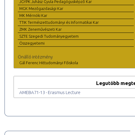
JGYPK Juhász Gyula Pedagógusképző Kar
MGK Mezőgazdasági Kar
MK Mérnöki Kar
TTIK Természettudományi és Informatikai Kar
ZMK Zeneművészeti Kar
SZTE Szegedi Tudományegyetem
Összegyetemi
Önálló intézmény
Gál Ferenc Hittudományi Főiskola
Legutóbb megte
AMEBA71-13 - Erasmus Lecture