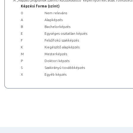
A „
Képzési programok szerinti kurzuskódlista
” képernyőn két adat rövidített
Képzési forma (szint)
0
Nem releváns
A
Alapképzés
B
Bachelorképzés
E
Egységes osztatlan képzés
F
Felsőfokú szakképzés
K
Kiegészítő alapképzés
M
Mesterképzés
P
Doktori képzés
S
Szakirányú továbbképzés
X
Egyéb képzés