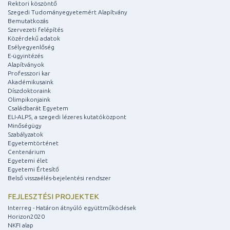
Rektori köszöntő
Szegedi Tudományegyetemért Alapítvány
Bemutatkozás
Szervezeti felépítés
Közérdekű adatok
Esélyegyenlőség
E-ügyintézés
Alapítványok
Professzori kar
Akadémikusaink
Díszdoktoraink
Olimpikonjaink
Családbarát Egyetem
ELI-ALPS, a szegedi lézeres kutatóközpont
Minőségügy
Szabályzatok
Egyetemtörténet
Centenárium
Egyetemi élet
Egyetemi Értesítő
Belső visszaélés-bejelentési rendszer
FEJLESZTÉSI PROJEKTEK
Interreg - Határon átnyúló együttműködések
Horizon2020
NKFI alap