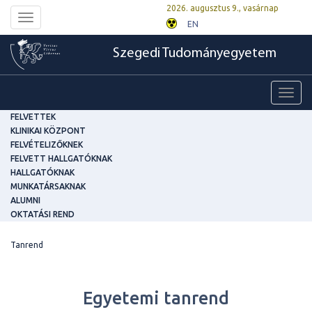
2026. augusztus 9., vasárnap
Toggle
EN
navigation
Szegedi Tudományegyetem
Toggl
navig
FELVETTEK
KLINIKAI KÖZPONT
FELVÉTELIZŐKNEK
FELVETT HALLGATÓKNAK
HALLGATÓKNAK
MUNKATÁRSAKNAK
ALUMNI
OKTATÁSI REND
Tanrend
Egyetemi tanrend