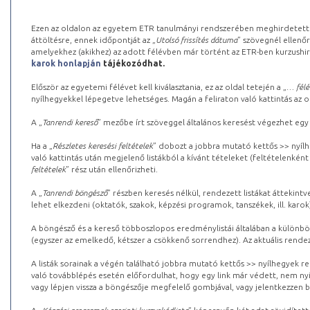
Ezen az oldalon az egyetem ETR tanulmányi rendszerében meghirdetett k
áttöltésre, ennek időpontját az „
Utolsó frissítés dátuma
” szövegnél ellenőr
amelyekhez (akikhez) az adott félévben már történt az ETR-ben kurzushi
karok honlapján
tájékozódhat.
Először az egyetemi félévet kell kiválasztania, ez az oldal tetején a „
… félé
nyílhegyekkel lépegetve lehetséges. Magán a feliraton való kattintás az old
A „
Tanrendi kereső
” mezőbe írt szöveggel általános keresést végezhet egy
Ha a „
Részletes keresési feltételek
” dobozt a jobbra mutató kettős >> nyílh
való kattintás után megjelenő listákból a kívánt tételeket (feltételenként
feltételek
” rész után ellenőrizheti.
A „
Tanrendi böngésző
” részben keresés nélkül, rendezett listákat áttekin
lehet elkezdeni (oktatók, szakok, képzési programok, tanszékek, ill. karok
A böngésző és a kereső többoszlopos eredménylistái általában a különböz
(egyszer az emelkedő, kétszer a csökkenő sorrendhez). Az aktuális rendez
A listák sorainak a végén található jobbra mutató kettős >> nyílhegyek r
való továbblépés esetén előfordulhat, hogy egy link már védett, nem nyi
vagy lépjen vissza a böngészője megfelelő gombjával, vagy jelentkezzen be