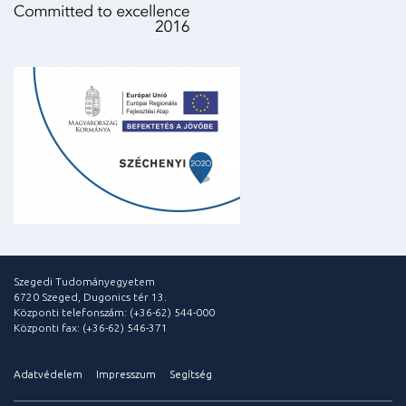
Szegedi Tudományegyetem
6720 Szeged, Dugonics tér 13.
Központi telefonszám: (+36-62) 544-000
Központi fax: (+36-62) 546-371
Adatvédelem
Impresszum
Segítség