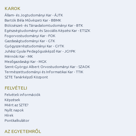
KAROK
Állam- és Jogtudományi Kar - ÁJTK
Bartók Béla Művészeti Kar - BBMK
Bölcsészet- és Társadalomtudományi Kar - BTK
Egészségtudományi és Szociális Képzési Kar - ETSZK
Fogorvostudományi Kar - FOK
Gazdaságtudományi Kar - GTK
Gyógyszerésztudományi Kar - GYTK
Juhász Gyula Pedagógusképző Kar - JGYPK
Mérnöki Kar - MK
Mezőgazdasági Kar - MGK
Szent-Györgyi Albert Orvostudományi Kar - SZAOK
Természettudományi és Informatikai Kar - TTIK
SZTE Tanárképző Központ
FELVÉTELI
Felvételi információk
Képzések
Miért az SZTE?
Nyílt napok
Hírek
Pontkalkulátor
AZ EGYETEMRŐL