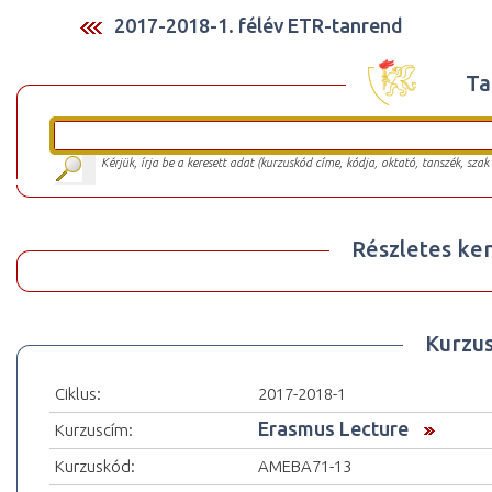
2017-2018-1. félév ETR-tanrend
Ta
Kérjük, írja be a keresett adat (kurzuskód címe, kódja, oktató, tanszék, szak
Részletes ker
Kurzu
Ciklus:
2017-2018-1
Erasmus Lecture
Kurzuscím:
Kurzuskód:
AMEBA71-13