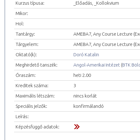
Kurzus típusa:
_Előadás, _Kollokvium
Mikor:
Hol:
Tantárgy:
AMEBA7, Any Course Lecture (Exc
Tárgyelem:
AMEBA7, Any Course Lecture (Exc
Oktató(k):
Doró Katalin
Meghirdető tanszék:
Angol-Amerikai Intézet
(
BTK Böl
Óraszám:
heti 2.00
Kreditek száma:
3
Maximális létszám:
nincs korlát
Speciális jelzők:
konfirmálandó
Leírás:
Képzésfüggő adatok: