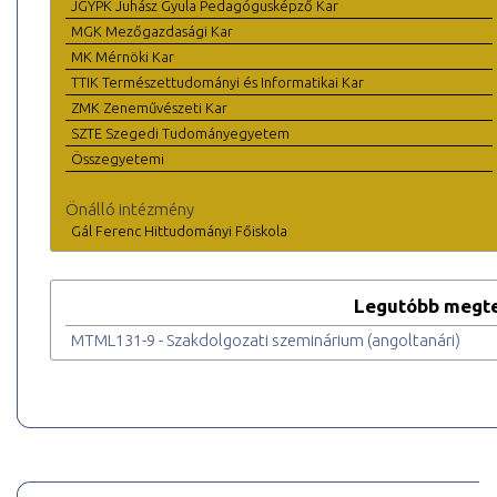
JGYPK Juhász Gyula Pedagógusképző Kar
MGK Mezőgazdasági Kar
MK Mérnöki Kar
TTIK Természettudományi és Informatikai Kar
ZMK Zeneművészeti Kar
SZTE Szegedi Tudományegyetem
Összegyetemi
Önálló intézmény
Gál Ferenc Hittudományi Főiskola
Legutóbb megte
MTML131-9 - Szakdolgozati szeminárium (angoltanári)