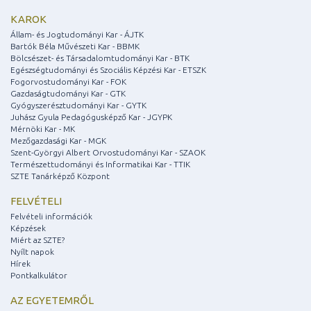
KAROK
Állam- és Jogtudományi Kar - ÁJTK
Bartók Béla Művészeti Kar - BBMK
Bölcsészet- és Társadalomtudományi Kar - BTK
Egészségtudományi és Szociális Képzési Kar - ETSZK
Fogorvostudományi Kar - FOK
Gazdaságtudományi Kar - GTK
Gyógyszerésztudományi Kar - GYTK
Juhász Gyula Pedagógusképző Kar - JGYPK
Mérnöki Kar - MK
Mezőgazdasági Kar - MGK
Szent-Györgyi Albert Orvostudományi Kar - SZAOK
Természettudományi és Informatikai Kar - TTIK
SZTE Tanárképző Központ
FELVÉTELI
Felvételi információk
Képzések
Miért az SZTE?
Nyílt napok
Hírek
Pontkalkulátor
AZ EGYETEMRŐL