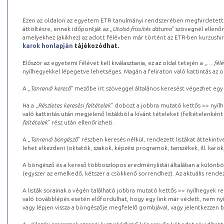
Ezen az oldalon az egyetem ETR tanulmányi rendszerében meghirdetett k
áttöltésre, ennek időpontját az „
Utolsó frissítés dátuma
” szövegnél ellenőr
amelyekhez (akikhez) az adott félévben már történt az ETR-ben kurzushi
karok honlapján
tájékozódhat.
Először az egyetemi félévet kell kiválasztania, ez az oldal tetején a „
… félé
nyílhegyekkel lépegetve lehetséges. Magán a feliraton való kattintás az old
A „
Tanrendi kereső
” mezőbe írt szöveggel általános keresést végezhet egy
Ha a „
Részletes keresési feltételek
” dobozt a jobbra mutató kettős >> nyílh
való kattintás után megjelenő listákból a kívánt tételeket (feltételenként
feltételek
” rész után ellenőrizheti.
A „
Tanrendi böngésző
” részben keresés nélkül, rendezett listákat áttekin
lehet elkezdeni (oktatók, szakok, képzési programok, tanszékek, ill. karok
A böngésző és a kereső többoszlopos eredménylistái általában a különböz
(egyszer az emelkedő, kétszer a csökkenő sorrendhez). Az aktuális rendez
A listák sorainak a végén található jobbra mutató kettős >> nyílhegyek r
való továbblépés esetén előfordulhat, hogy egy link már védett, nem nyi
vagy lépjen vissza a böngészője megfelelő gombjával, vagy jelentkezzen be