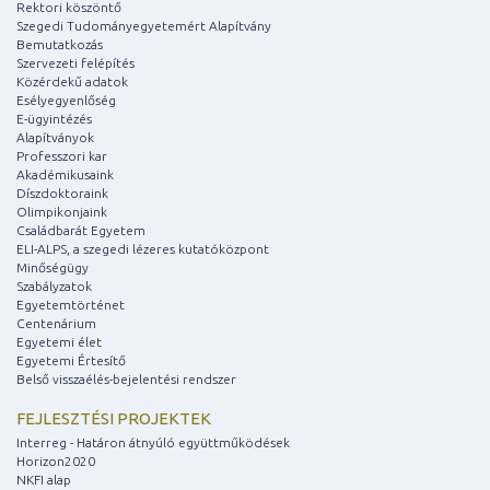
Rektori köszöntő
Szegedi Tudományegyetemért Alapítvány
Bemutatkozás
Szervezeti felépítés
Közérdekű adatok
Esélyegyenlőség
E-ügyintézés
Alapítványok
Professzori kar
Akadémikusaink
Díszdoktoraink
Olimpikonjaink
Családbarát Egyetem
ELI-ALPS, a szegedi lézeres kutatóközpont
Minőségügy
Szabályzatok
Egyetemtörténet
Centenárium
Egyetemi élet
Egyetemi Értesítő
Belső visszaélés-bejelentési rendszer
FEJLESZTÉSI PROJEKTEK
Interreg - Határon átnyúló együttműködések
Horizon2020
NKFI alap