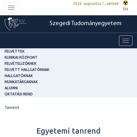
2026. augusztus 7., péntek
Toggle
EN
navigation
Szegedi Tudományegyetem
Toggl
navig
FELVETTEK
KLINIKAI KÖZPONT
FELVÉTELIZŐKNEK
FELVETT HALLGATÓKNAK
HALLGATÓKNAK
MUNKATÁRSAKNAK
ALUMNI
OKTATÁSI REND
Tanrend
Egyetemi tanrend