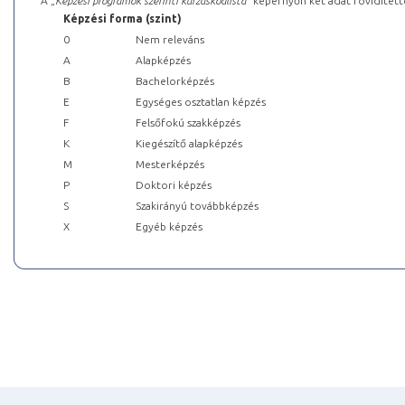
A „
Képzési programok szerinti kurzuskódlista
” képernyőn két adat rövidített
Képzési forma (szint)
0
Nem releváns
A
Alapképzés
B
Bachelorképzés
E
Egységes osztatlan képzés
F
Felsőfokú szakképzés
K
Kiegészítő alapképzés
M
Mesterképzés
P
Doktori képzés
S
Szakirányú továbbképzés
X
Egyéb képzés