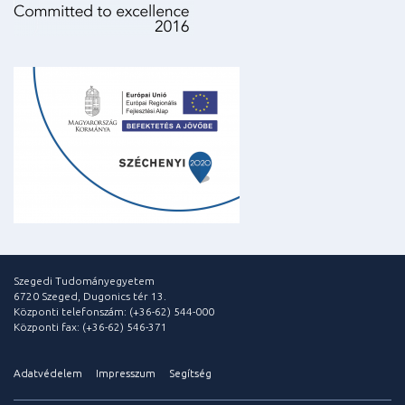
Szegedi Tudományegyetem
6720 Szeged, Dugonics tér 13.
Központi telefonszám: (+36-62) 544-000
Központi fax: (+36-62) 546-371
Adatvédelem
Impresszum
Segítség