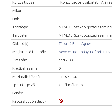
Kurzus típusa:
_Konzultációs gyakorlat, _Aláírá
Mikor:
Hol:
Tantárgy:
MTML13, Szakdolgozati szeminá
Tárgyelem:
MTML13, Szakdolgozati szeminá
Oktató(k):
Tápainé Balla Ágnes
Meghirdető tanszék:
Neveléstudományi Intézet
(
BTK 
Óraszám:
heti 2.00
Kreditek száma:
0
Maximális létszám:
nincs korlát
Speciális jelzők:
konfirmálandó
Leírás:
Képzésfüggő adatok: