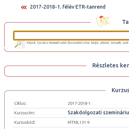
2017-2018-1. félév ETR-tanrend
Ta
Kérjük, írja be a keresett adat (kurzuskód címe, kódja, oktató, tanszék, szak
Részletes ker
Kurzu
Ciklus:
2017-2018-1
Szakdolgozati szemináriu
Kurzuscím:
Kurzuskód:
MTML131-9