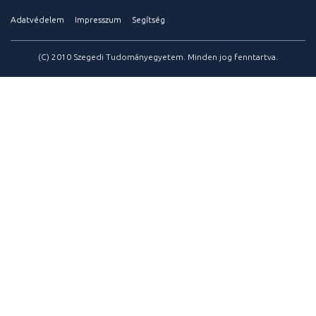
Adatvédelem
Impresszum
Segítség
(C) 2010 Szegedi Tudományegyetem. Minden jog fenntartva.