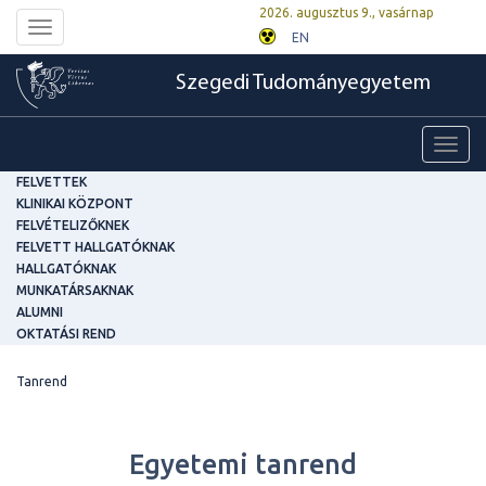
2026. augusztus 9., vasárnap
Toggle
EN
navigation
Szegedi Tudományegyetem
Toggl
navig
FELVETTEK
KLINIKAI KÖZPONT
FELVÉTELIZŐKNEK
FELVETT HALLGATÓKNAK
HALLGATÓKNAK
MUNKATÁRSAKNAK
ALUMNI
OKTATÁSI REND
Tanrend
Egyetemi tanrend