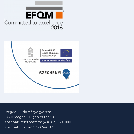
Szegedi Tudományegyetem
6720 Szeged, Dugonics tér 13.
Központi telefonszám: (+36-62) 544-000
Központi fax: (+36-62) 546-371