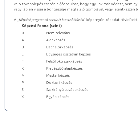
való továbblépés esetén előfordulhat, hogy egy link már védett, nem nyi
vagy lépjen vissza a böngészője megfelelő gombjával, vagy jelentkezzen be
A „
Képzési programok szerinti kurzuskódlista
” képernyőn két adat rövidített
Képzési forma (szint)
0
Nem releváns
A
Alapképzés
B
Bachelorképzés
E
Egységes osztatlan képzés
F
Felsőfokú szakképzés
K
Kiegészítő alapképzés
M
Mesterképzés
P
Doktori képzés
S
Szakirányú továbbképzés
X
Egyéb képzés