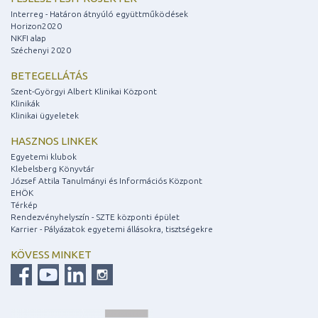
Interreg - Határon átnyúló együttműködések
Horizon2020
NKFI alap
Széchenyi 2020
BETEGELLÁTÁS
Szent-Györgyi Albert Klinikai Központ
Klinikák
Klinikai ügyeletek
HASZNOS LINKEK
Egyetemi klubok
Klebelsberg Könyvtár
József Attila Tanulmányi és Információs Központ
EHÖK
Térkép
Rendezvényhelyszín - SZTE központi épület
Karrier - Pályázatok egyetemi állásokra, tisztségekre
KÖVESS MINKET