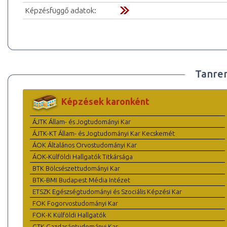
Képzésfüggő adatok:
Tanre
Képzések karonként
ÁJTK Állam- és Jogtudományi Kar
ÁJTK-KT Állam- és Jogtudományi Kar Kecskemét
ÁOK Általános Orvostudományi Kar
ÁOK-Külföldi Hallgatók Titkársága
BTK Bölcsészettudományi Kar
BTK-BMI Budapest Média Intézet
ETSZK Egészségtudományi és Szociális Képzési Kar
FOK Fogorvostudományi Kar
FOK-K Külföldi Hallgatók
GTK Gazdaságtudományi Kar