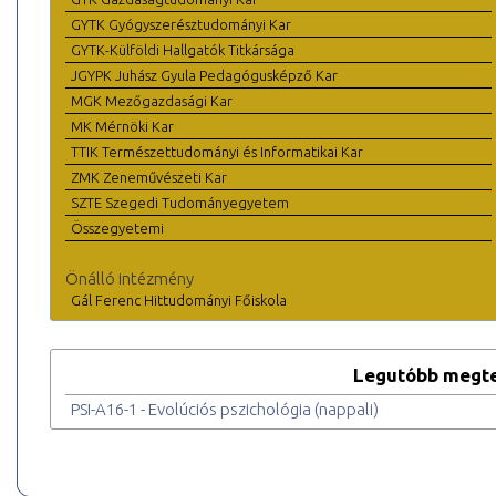
GYTK Gyógyszerésztudományi Kar
GYTK-Külföldi Hallgatók Titkársága
JGYPK Juhász Gyula Pedagógusképző Kar
MGK Mezőgazdasági Kar
MK Mérnöki Kar
TTIK Természettudományi és Informatikai Kar
ZMK Zeneművészeti Kar
SZTE Szegedi Tudományegyetem
Összegyetemi
Önálló intézmény
Gál Ferenc Hittudományi Főiskola
Legutóbb megte
PSI-A16-1 - Evolúciós pszichológia (nappali)