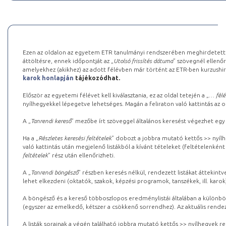
Ezen az oldalon az egyetem ETR tanulmányi rendszerében meghirdetett k
áttöltésre, ennek időpontját az „
Utolsó frissítés dátuma
” szövegnél ellenőr
amelyekhez (akikhez) az adott félévben már történt az ETR-ben kurzushi
karok honlapján
tájékozódhat.
Először az egyetemi félévet kell kiválasztania, ez az oldal tetején a „
… félé
nyílhegyekkel lépegetve lehetséges. Magán a feliraton való kattintás az old
A „
Tanrendi kereső
” mezőbe írt szöveggel általános keresést végezhet egy
Ha a „
Részletes keresési feltételek
” dobozt a jobbra mutató kettős >> nyílh
való kattintás után megjelenő listákból a kívánt tételeket (feltételenként
feltételek
” rész után ellenőrizheti.
A „
Tanrendi böngésző
” részben keresés nélkül, rendezett listákat áttekin
lehet elkezdeni (oktatók, szakok, képzési programok, tanszékek, ill. karok
A böngésző és a kereső többoszlopos eredménylistái általában a különböz
(egyszer az emelkedő, kétszer a csökkenő sorrendhez). Az aktuális rendez
A listák sorainak a végén található jobbra mutató kettős >> nyílhegyek r