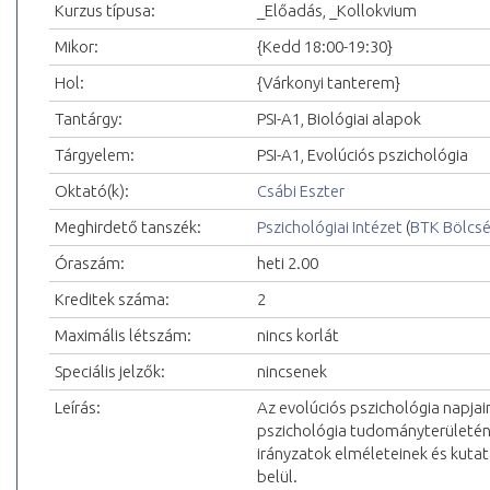
Kurzus típusa:
_Előadás, _Kollokvium
Mikor:
{Kedd 18:00-19:30}
Hol:
{Várkonyi tanterem}
Tantárgy:
PSI-A1, Biológiai alapok
Tárgyelem:
PSI-A1, Evolúciós pszichológia
Oktató(k):
Csábi Eszter
Meghirdető tanszék:
Pszichológiai Intézet
(
BTK Bölcs
Óraszám:
heti 2.00
Kreditek száma:
2
Maximális létszám:
nincs korlát
Speciális jelzők:
nincsenek
Leírás:
Az evolúciós pszichológia napja
pszichológia tudományterületén 
irányzatok elméleteinek és kuta
belül.