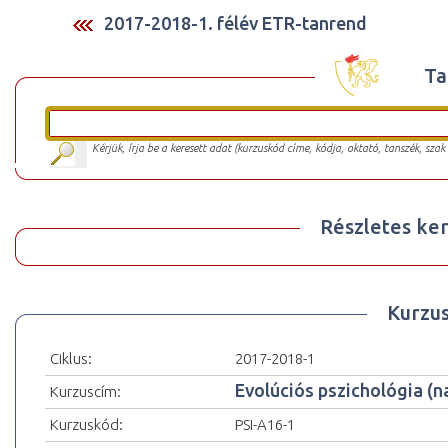
2017-2018-1. félév ETR-tanrend
Ta
Kérjük, írja be a keresett adat (kurzuskód címe, kódja, oktató, tanszék, szak
Részletes ker
Kurzu
Ciklus:
2017-2018-1
Evolúciós pszichológia (n
Kurzuscím:
Kurzuskód:
PSI-A16-1