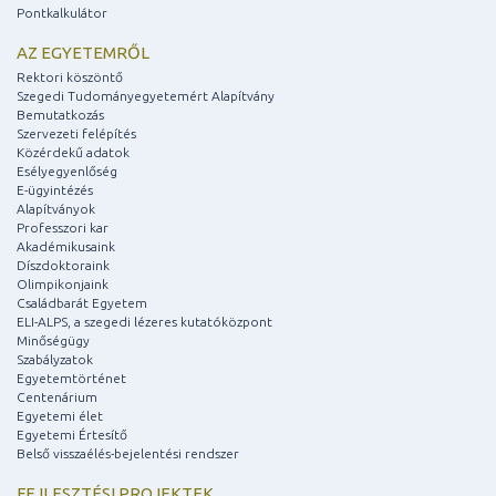
Pontkalkulátor
AZ EGYETEMRŐL
Rektori köszöntő
Szegedi Tudományegyetemért Alapítvány
Bemutatkozás
Szervezeti felépítés
Közérdekű adatok
Esélyegyenlőség
E-ügyintézés
Alapítványok
Professzori kar
Akadémikusaink
Díszdoktoraink
Olimpikonjaink
Családbarát Egyetem
ELI-ALPS, a szegedi lézeres kutatóközpont
Minőségügy
Szabályzatok
Egyetemtörténet
Centenárium
Egyetemi élet
Egyetemi Értesítő
Belső visszaélés-bejelentési rendszer
FEJLESZTÉSI PROJEKTEK