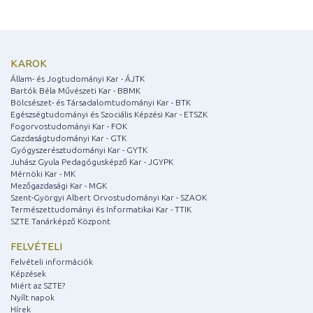
KAROK
Állam- és Jogtudományi Kar - ÁJTK
Bartók Béla Művészeti Kar - BBMK
Bölcsészet- és Társadalomtudományi Kar - BTK
Egészségtudományi és Szociális Képzési Kar - ETSZK
Fogorvostudományi Kar - FOK
Gazdaságtudományi Kar - GTK
Gyógyszerésztudományi Kar - GYTK
Juhász Gyula Pedagógusképző Kar - JGYPK
Mérnöki Kar - MK
Mezőgazdasági Kar - MGK
Szent-Györgyi Albert Orvostudományi Kar - SZAOK
Természettudományi és Informatikai Kar - TTIK
SZTE Tanárképző Központ
FELVÉTELI
Felvételi információk
Képzések
Miért az SZTE?
Nyílt napok
Hírek