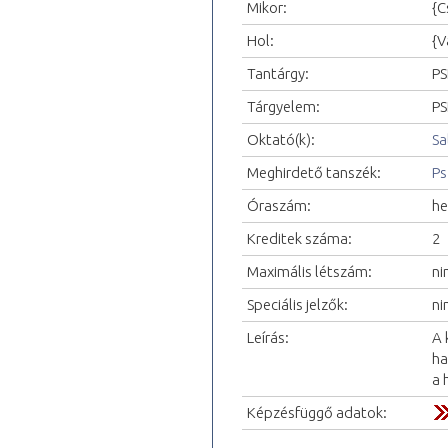
Mikor:
{C
Hol:
{V
Tantárgy:
PS
Tárgyelem:
PS
Oktató(k):
Sa
Meghirdető tanszék:
Ps
Óraszám:
he
Kreditek száma:
2
Maximális létszám:
ni
Speciális jelzők:
ni
Leírás:
A 
ha
a 
Képzésfüggő adatok: