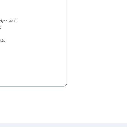
lyen kívüli
ő
tás