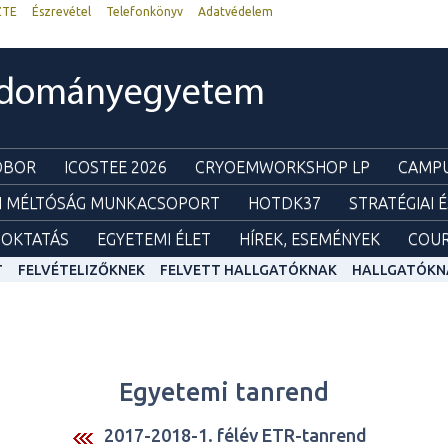
ZTE
Észrevétel
Telefonkönyv
Adatvédelem
udományegyetem
ZOBOR
ICOSTEE 2026
CRYOEMWORKSHOP LP
CAMPU
I MÉLTÓSÁG MUNKACSOPORT
HOTDK37
STRATÉGIAI 
OKTATÁS
EGYETEMI ÉLET
HÍREK, ESEMÉNYEK
COUR
T
FELVÉTELIZŐKNEK
FELVETT HALLGATÓKNAK
HALLGATÓKN
Egyetemi tanrend
2017-2018-1. félév ETR-tanrend