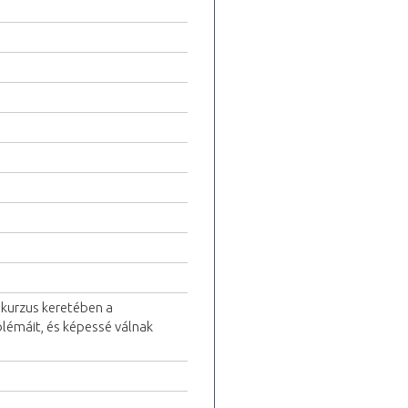
A kurzus keretében a
blémáit, és képessé válnak