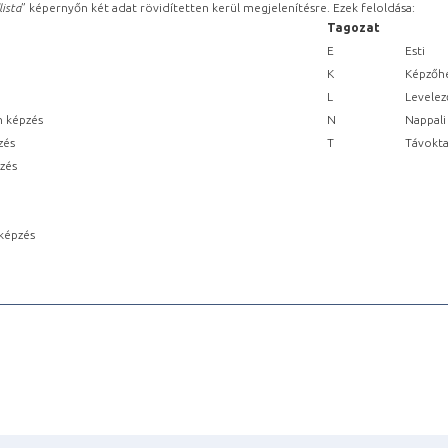
lista
” képernyőn két adat rövidítetten kerül megjelenítésre. Ezek feloldása:
Tagozat
E
Esti
K
Képzőhe
L
Levelez
n képzés
N
Nappali
zés
T
Távokta
pzés
képzés