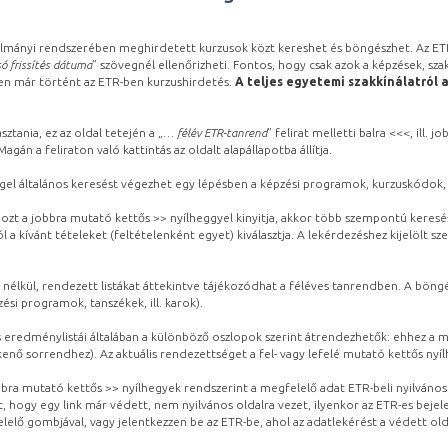
lmányi rendszerében meghirdetett kurzusok közt kereshet és böngészhet. Az ETR
ó frissítés dátuma
” szövegnél ellenőrizheti. Fontos, hogy csak azok a képzések, sza
ben már történt az ETR-ben kurzushirdetés.
A teljes egyetemi szakkínálatról 
sztania, ez az oldal tetején a „
… félév ETR-tanrend
” felirat melletti balra <<<, ill.
gán a feliraton való kattintás az oldalt alapállapotba állítja.
gel általános keresést végezhet egy lépésben a képzési programok, kurzuskódok, 
ozt a jobbra mutató kettős >> nyílheggyel kinyitja, akkor több szempontú keresé
l a kívánt tételeket (feltételenként egyet) kiválasztja. A lekérdezéshez kijelölt s
 nélkül, rendezett listákat áttekintve tájékozódhat a féléves tanrendben. A böng
ési programok, tanszékek, ill. karok).
eredménylistái általában a különböző oszlopok szerint átrendezhetők: ehhez a me
kenő sorrendhez). Az aktuális rendezettséget a fel- vagy lefelé mutató kettős nyí
obbra mutató kettős >> nyílhegyek rendszerint a megfelelő adat ETR-beli nyilváno
, hogy egy link már védett, nem nyilvános oldalra vezet, ilyenkor az ETR-es beje
lelő gombjával, vagy jelentkezzen be az ETR-be, ahol az adatlekérést a védett olda