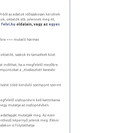
-ből az adatok időszakosan kerülnek
kok, oktatók stb. jelennek meg itt,
a
felvi.hu
oldalain, vagy az
egyes
 jobbra >>> mutató hármas
oktatók, szakok és tanszékek közt.
st indíthat, ha a megfelelő mezőkre
zempontokat a „
Kiválasztott keresési
észést több kiinduló szempont szerint
gfelelő oszlopnévre kell kattintania
lhegy mutatja az oszlopnévben.
s adatlapját mutatják meg. Az ezen
lentkező képernyő jelenik meg. Ekkor
lakon is folytathatja.