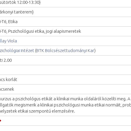
sütörtök 12:00-13:30}
árkonyi tanterem}
I-T6, Etika
I-T6, Pszichológusi etika, jogi alapismeretek
llay Viola
zichológiai Intézet
(
BTK Bölcsészettudományi Kar
)
ti 2.00
ncs korlát
ncsenek
kurzus a pszichológus etikát a klinikai munka oldaláról közelíti meg. 
llgatók megismerik a klinikai pszichológusi munka etikai normáit, pro
helyzetek etikai szempontú elemzésére.