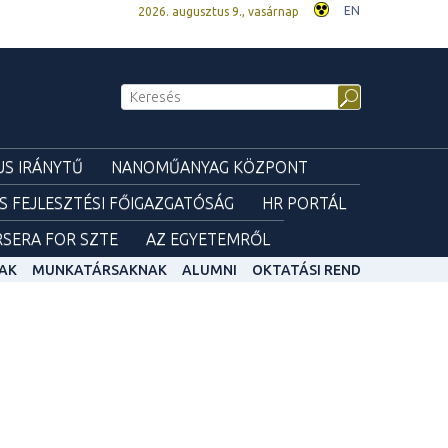
EN
2026. augusztus 9., vasárnap
S IRÁNYTŰ
NANOMŰANYAG KÖZPONT
ÉS FEJLESZTÉSI FŐIGAZGATÓSÁG
HR PORTÁL
SERA FOR SZTE
AZ EGYETEMRŐL
AK
MUNKATÁRSAKNAK
ALUMNI
OKTATÁSI REND