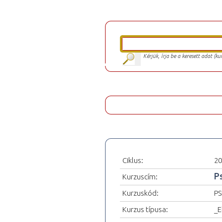
Kérjük, írja be a keresett adat (k
Ciklus:
20
P
Kurzuscím:
Kurzuskód:
PS
Kurzus típusa:
_E