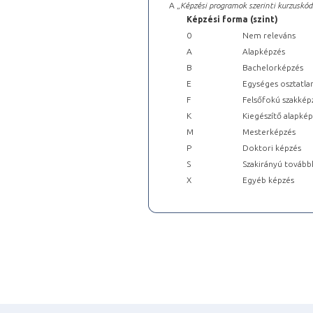
A „
Képzési programok szerinti kurzuskód
Képzési forma (szint)
0
Nem releváns
A
Alapképzés
B
Bachelorképzés
E
Egységes osztatla
F
Felsőfokú szakkép
K
Kiegészítő alapké
M
Mesterképzés
P
Doktori képzés
S
Szakirányú tovább
X
Egyéb képzés