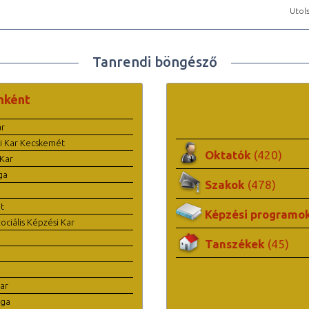
Utols
Tanrendi böngésző
nként
ar
i Kar Kecskemét
Oktatók
(420)
Kar
ga
Szakok
(478)
t
Képzési programo
ciális Képzési Kar
Tanszékek
(45)
ar
ága