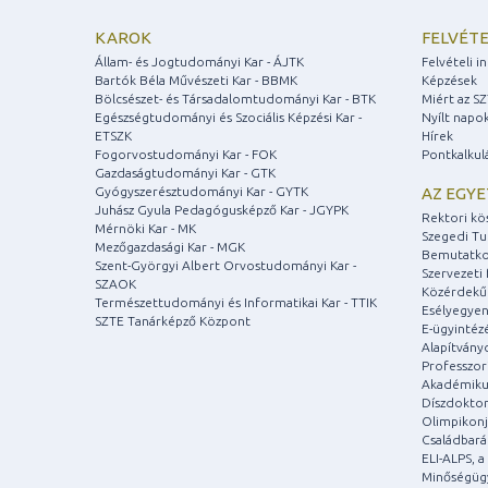
KAROK
FELVÉTE
Állam- és Jogtudományi Kar - ÁJTK
Felvételi 
Bartók Béla Művészeti Kar - BBMK
Képzések
Bölcsészet- és Társadalomtudományi Kar - BTK
Miért az S
Egészségtudományi és Szociális Képzési Kar -
Nyílt napo
ETSZK
Hírek
Fogorvostudományi Kar - FOK
Pontkalkul
Gazdaságtudományi Kar - GTK
Gyógyszerésztudományi Kar - GYTK
AZ EGY
Juhász Gyula Pedagógusképző Kar - JGYPK
Rektori kö
Mérnöki Kar - MK
Szegedi T
Mezőgazdasági Kar - MGK
Bemutatko
Szent-Györgyi Albert Orvostudományi Kar -
Szervezeti 
SZAOK
Közérdekű
Természettudományi és Informatikai Kar - TTIK
Esélyegyen
SZTE Tanárképző Központ
E-ügyintéz
Alapítvány
Professzori
Akadémiku
Díszdoktor
Olimpikonj
Családbar
ELI-ALPS, 
Minőségüg