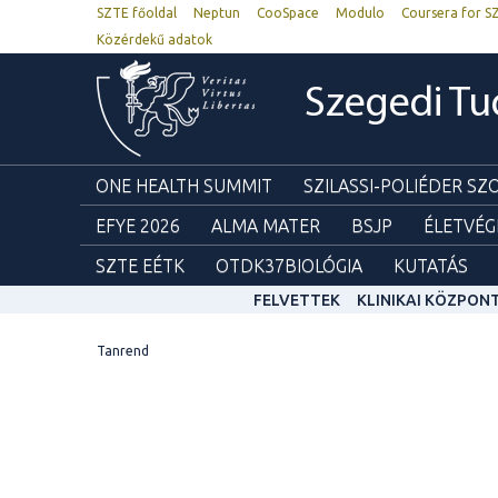
SZTE főoldal
Neptun
CooSpace
Modulo
Coursera for S
Közérdekű adatok
Szegedi T
ONE HEALTH SUMMIT
SZILASSI-POLIÉDER S
EFYE 2026
ALMA MATER
BSJP
ÉLETVÉG
SZTE EÉTK
OTDK37BIOLÓGIA
KUTATÁS
FELVETTEK
KLINIKAI KÖZPON
Tanrend