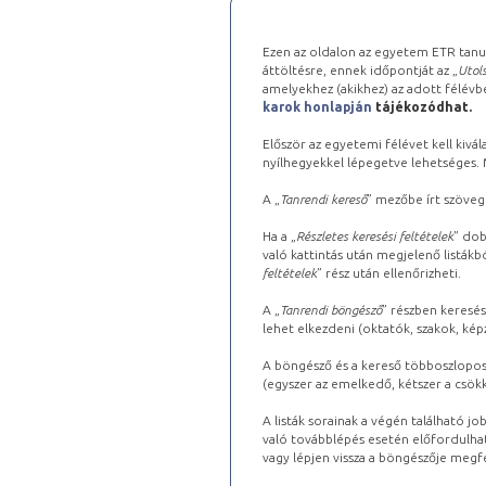
Ezen az oldalon az egyetem ETR tanu
áttöltésre, ennek időpontját az „
Utols
amelyekhez (akikhez) az adott félév
karok honlapján
tájékozódhat.
Először az egyetemi félévet kell kivála
nyílhegyekkel lépegetve lehetséges. Ma
A „
Tanrendi kereső
” mezőbe írt szöveg
Ha a „
Részletes keresési feltételek
” dob
való kattintás után megjelenő listákbó
feltételek
” rész után ellenőrizheti.
A „
Tanrendi böngésző
” részben keresés
lehet elkezdeni (oktatók, szakok, képz
A böngésző és a kereső többoszlopos 
(egyszer az emelkedő, kétszer a csök
A listák sorainak a végén található j
való továbblépés esetén előfordulhat
vagy lépjen vissza a böngészője megfe