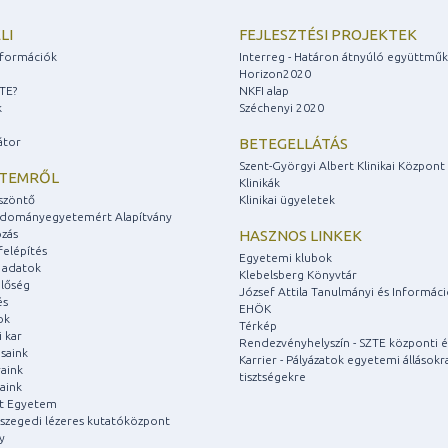
LI
FEJLESZTÉSI PROJEKTEK
információk
Interreg - Határon átnyúló együttmű
Horizon2020
ZTE?
NKFI alap
k
Széchenyi 2020
átor
BETEGELLÁTÁS
Szent-Györgyi Albert Klinikai Központ
ETEMRŐL
Klinikák
szöntő
Klinikai ügyeletek
udományegyetemért Alapítvány
zás
HASZNOS LINKEK
felépítés
Egyetemi klubok
 adatok
Klebelsberg Könyvtár
lőség
József Attila Tanulmányi és Informác
és
EHÖK
ok
Térkép
 kar
Rendezvényhelyszín - SZTE központi é
saink
Karrier - Pályázatok egyetemi állásokr
aink
tisztségekre
aink
át Egyetem
a szegedi lézeres kutatóközpont
y