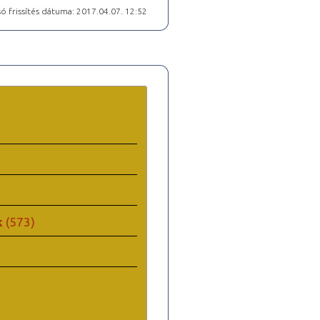
ó frissítés dátuma: 2017.04.07. 12:52
k
(573)