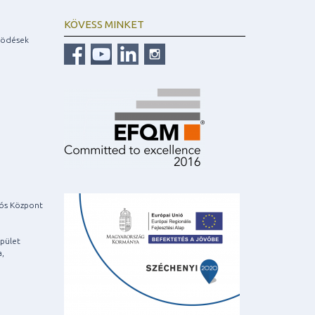
KÖVESS MINKET
ködések
iós Központ
pület
a,