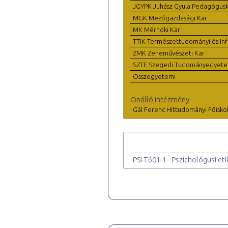
JGYPK Juhász Gyula Pedagógus
MGK Mezőgazdasági Kar
MK Mérnöki Kar
TTIK Természettudományi és Inf
ZMK Zeneművészeti Kar
SZTE Szegedi Tudományegyet
Összegyetemi
Önálló intézmény
Gál Ferenc Hittudományi Főisko
PSI-T601-1 - Pszichológusi et