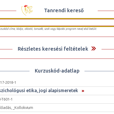
Tanrendi kereső
urzuskód címe, kódja, oktató, tanszék, szak vagy képzési program neve) első betűit.
Részletes keresési feltételek
Kurzuskód-adatlap
17-2018-1
szichológusi etika, jogi alapismeretek
I-T601-1
lőadás, _Kollokvium