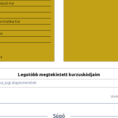
képző Kar
ormatikai Kar
em
la
Legutóbb megtekintett kurzuskódjaim
ika, jogi alapismeretek
Utols
Súgó