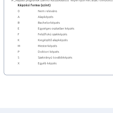
A „
Képzési programok szerinti kurzuskódlista
” képernyőn két adat rövidített
Képzési forma (szint)
0
Nem releváns
A
Alapképzés
B
Bachelorképzés
E
Egységes osztatlan képzés
F
Felsőfokú szakképzés
K
Kiegészítő alapképzés
M
Mesterképzés
P
Doktori képzés
S
Szakirányú továbbképzés
X
Egyéb képzés