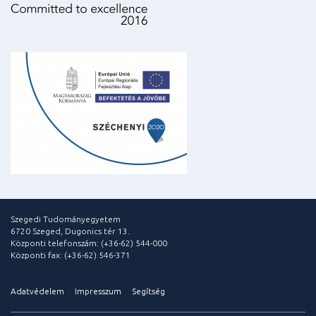
Szegedi Tudományegyetem
6720 Szeged, Dugonics tér 13.
Központi telefonszám: (+36-62) 544-000
Központi fax: (+36-62) 546-371
Adatvédelem
Impresszum
Segítség