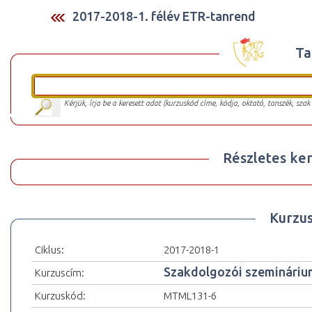
2017-2018-1. félév ETR-tanrend
Ta
Kérjük, írja be a keresett adat (kurzuskód címe, kódja, oktató, tanszék, szak
Részletes ker
Kurzu
Ciklus:
2017-2018-1
Szakdolgozói szemináriu
Kurzuscím:
Kurzuskód:
MTML131-6