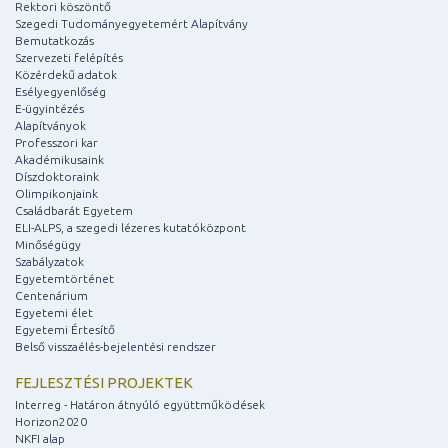
Rektori köszöntő
Szegedi Tudományegyetemért Alapítvány
Bemutatkozás
Szervezeti felépítés
Közérdekű adatok
Esélyegyenlőség
E-ügyintézés
Alapítványok
Professzori kar
Akadémikusaink
Díszdoktoraink
Olimpikonjaink
Családbarát Egyetem
ELI-ALPS, a szegedi lézeres kutatóközpont
Minőségügy
Szabályzatok
Egyetemtörténet
Centenárium
Egyetemi élet
Egyetemi Értesítő
Belső visszaélés-bejelentési rendszer
FEJLESZTÉSI PROJEKTEK
Interreg - Határon átnyúló együttműködések
Horizon2020
NKFI alap