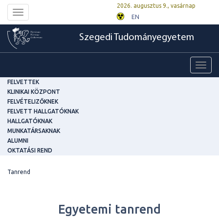
2026. augusztus 9., vasárnap
Toggle
EN
navigation
Szegedi Tudományegyetem
Toggl
navig
FELVETTEK
KLINIKAI KÖZPONT
FELVÉTELIZŐKNEK
FELVETT HALLGATÓKNAK
HALLGATÓKNAK
MUNKATÁRSAKNAK
ALUMNI
OKTATÁSI REND
Tanrend
Egyetemi tanrend