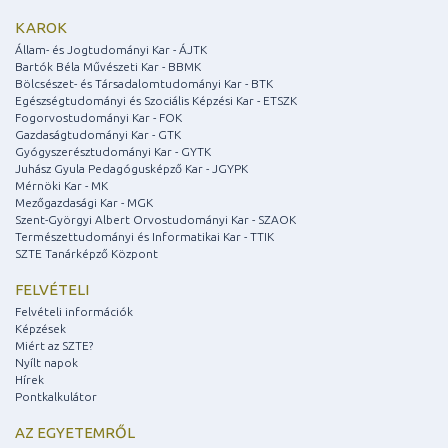
KAROK
Állam- és Jogtudományi Kar - ÁJTK
Bartók Béla Művészeti Kar - BBMK
Bölcsészet- és Társadalomtudományi Kar - BTK
Egészségtudományi és Szociális Képzési Kar - ETSZK
Fogorvostudományi Kar - FOK
Gazdaságtudományi Kar - GTK
Gyógyszerésztudományi Kar - GYTK
Juhász Gyula Pedagógusképző Kar - JGYPK
Mérnöki Kar - MK
Mezőgazdasági Kar - MGK
Szent-Györgyi Albert Orvostudományi Kar - SZAOK
Természettudományi és Informatikai Kar - TTIK
SZTE Tanárképző Központ
FELVÉTELI
Felvételi információk
Képzések
Miért az SZTE?
Nyílt napok
Hírek
Pontkalkulátor
AZ EGYETEMRŐL