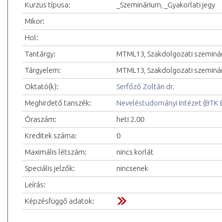
Kurzus típusa:
_Szeminárium, _Gyakorlati jegy
Mikor:
Hol:
Tantárgy:
MTML13, Szakdolgozati szeminá
Tárgyelem:
MTML13, Szakdolgozati szeminá
Oktató(k):
Serfőző Zoltán dr.
Meghirdető tanszék:
Neveléstudományi Intézet
(
BTK 
Óraszám:
heti 2.00
Kreditek száma:
0
Maximális létszám:
nincs korlát
Speciális jelzők:
nincsenek
Leírás:
Képzésfüggő adatok: