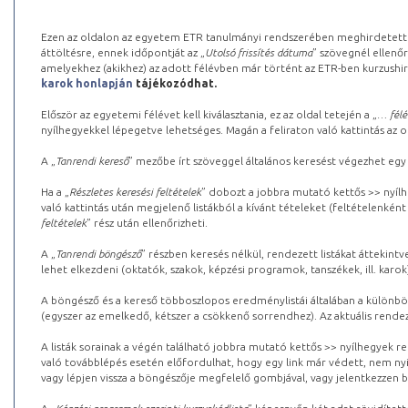
Ezen az oldalon az egyetem ETR tanulmányi rendszerében meghirdetett k
áttöltésre, ennek időpontját az „
Utolsó frissítés dátuma
” szövegnél ellenőr
amelyekhez (akikhez) az adott félévben már történt az ETR-ben kurzushi
karok honlapján
tájékozódhat.
Először az egyetemi félévet kell kiválasztania, ez az oldal tetején a „
… félé
nyílhegyekkel lépegetve lehetséges. Magán a feliraton való kattintás az old
A „
Tanrendi kereső
” mezőbe írt szöveggel általános keresést végezhet egy
Ha a „
Részletes keresési feltételek
” dobozt a jobbra mutató kettős >> nyílh
való kattintás után megjelenő listákból a kívánt tételeket (feltételenként
feltételek
” rész után ellenőrizheti.
A „
Tanrendi böngésző
” részben keresés nélkül, rendezett listákat áttekin
lehet elkezdeni (oktatók, szakok, képzési programok, tanszékek, ill. karok
A böngésző és a kereső többoszlopos eredménylistái általában a különböz
(egyszer az emelkedő, kétszer a csökkenő sorrendhez). Az aktuális rendez
A listák sorainak a végén található jobbra mutató kettős >> nyílhegyek r
való továbblépés esetén előfordulhat, hogy egy link már védett, nem nyi
vagy lépjen vissza a böngészője megfelelő gombjával, vagy jelentkezzen be