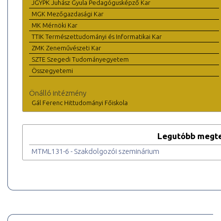
JGYPK Juhász Gyula Pedagógusképző Kar
MGK Mezőgazdasági Kar
MK Mérnöki Kar
TTIK Természettudományi és Informatikai Kar
ZMK Zeneművészeti Kar
SZTE Szegedi Tudományegyetem
Összegyetemi
Önálló intézmény
Gál Ferenc Hittudományi Főiskola
Legutóbb megte
MTML131-6 - Szakdolgozói szeminárium