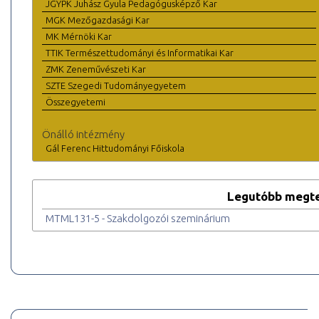
JGYPK Juhász Gyula Pedagógusképző Kar
MGK Mezőgazdasági Kar
MK Mérnöki Kar
TTIK Természettudományi és Informatikai Kar
ZMK Zeneművészeti Kar
SZTE Szegedi Tudományegyetem
Összegyetemi
Önálló intézmény
Gál Ferenc Hittudományi Főiskola
Legutóbb megte
MTML131-5 - Szakdolgozói szeminárium