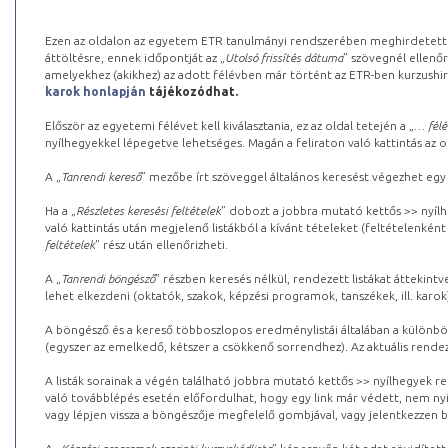
Ezen az oldalon az egyetem ETR tanulmányi rendszerében meghirdetett k
áttöltésre, ennek időpontját az „
Utolsó frissítés dátuma
” szövegnél ellenőr
amelyekhez (akikhez) az adott félévben már történt az ETR-ben kurzushi
karok honlapján
tájékozódhat.
Először az egyetemi félévet kell kiválasztania, ez az oldal tetején a „
… félé
nyílhegyekkel lépegetve lehetséges. Magán a feliraton való kattintás az old
A „
Tanrendi kereső
” mezőbe írt szöveggel általános keresést végezhet egy
Ha a „
Részletes keresési feltételek
” dobozt a jobbra mutató kettős >> nyílh
való kattintás után megjelenő listákból a kívánt tételeket (feltételenként
feltételek
” rész után ellenőrizheti.
A „
Tanrendi böngésző
” részben keresés nélkül, rendezett listákat áttekin
lehet elkezdeni (oktatók, szakok, képzési programok, tanszékek, ill. karok
A böngésző és a kereső többoszlopos eredménylistái általában a különböz
(egyszer az emelkedő, kétszer a csökkenő sorrendhez). Az aktuális rendez
A listák sorainak a végén található jobbra mutató kettős >> nyílhegyek r
való továbblépés esetén előfordulhat, hogy egy link már védett, nem nyi
vagy lépjen vissza a böngészője megfelelő gombjával, vagy jelentkezzen be