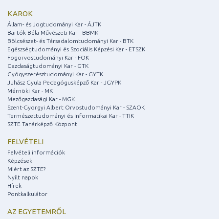
KAROK
Állam- és Jogtudományi Kar - ÁJTK
Bartók Béla Művészeti Kar - BBMK
Bölcsészet- és Társadalomtudományi Kar - BTK
Egészségtudományi és Szociális Képzési Kar - ETSZK
Fogorvostudományi Kar - FOK
Gazdaságtudományi Kar - GTK
Gyógyszerésztudományi Kar - GYTK
Juhász Gyula Pedagógusképző Kar - JGYPK
Mérnöki Kar - MK
Mezőgazdasági Kar - MGK
Szent-Györgyi Albert Orvostudományi Kar - SZAOK
Természettudományi és Informatikai Kar - TTIK
SZTE Tanárképző Központ
FELVÉTELI
Felvételi információk
Képzések
Miért az SZTE?
Nyílt napok
Hírek
Pontkalkulátor
AZ EGYETEMRŐL