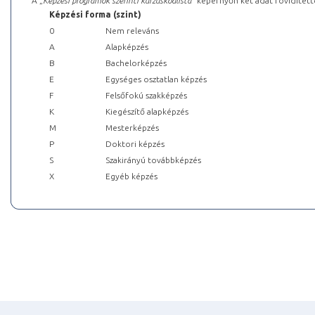
A „
Képzési programok szerinti kurzuskódlista
” képernyőn két adat rövidített
Képzési forma (szint)
0
Nem releváns
A
Alapképzés
B
Bachelorképzés
E
Egységes osztatlan képzés
F
Felsőfokú szakképzés
K
Kiegészítő alapképzés
M
Mesterképzés
P
Doktori képzés
S
Szakirányú továbbképzés
X
Egyéb képzés