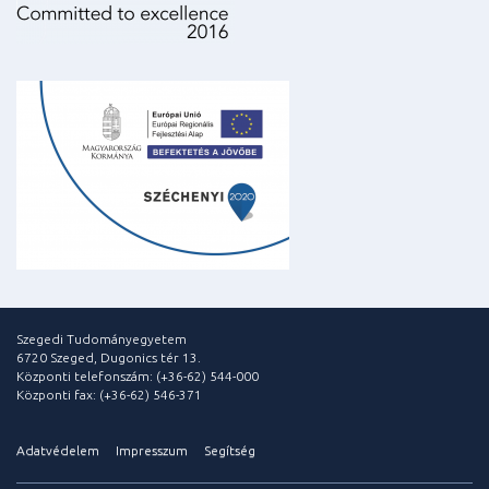
Szegedi Tudományegyetem
6720 Szeged, Dugonics tér 13.
Központi telefonszám: (+36-62) 544-000
Központi fax: (+36-62) 546-371
Adatvédelem
Impresszum
Segítség