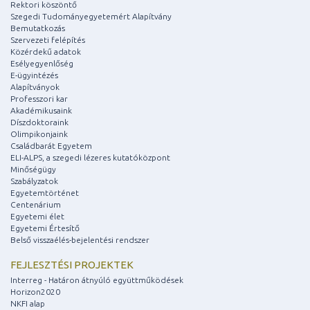
Rektori köszöntő
Szegedi Tudományegyetemért Alapítvány
Bemutatkozás
Szervezeti felépítés
Közérdekű adatok
Esélyegyenlőség
E-ügyintézés
Alapítványok
Professzori kar
Akadémikusaink
Díszdoktoraink
Olimpikonjaink
Családbarát Egyetem
ELI-ALPS, a szegedi lézeres kutatóközpont
Minőségügy
Szabályzatok
Egyetemtörténet
Centenárium
Egyetemi élet
Egyetemi Értesítő
Belső visszaélés-bejelentési rendszer
FEJLESZTÉSI PROJEKTEK
Interreg - Határon átnyúló együttműködések
Horizon2020
NKFI alap