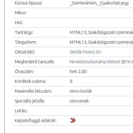
Kurzus típusa:
_Szeminárium, _Gyakorlati jegy
Mikor:
Hol:
Tantárgy:
MTML13, Szakdolgozati szeminá
Tárgyelem:
MTML13, Szakdolgozati szeminá
Oktató(k):
Sebők Ferenc Dr.
Meghirdető tanszék:
Neveléstudományi Intézet
(
BTK 
Óraszám:
heti 2.00
Kreditek száma:
0
Maximális létszám:
nincs korlát
Speciális jelzők:
nincsenek
Leírás:
Képzésfüggő adatok: