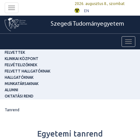
2026. augusztus 8., szombat
Toggle
EN
navigation
Szegedi Tudományegyetem
Toggl
navig
FELVETTEK
KLINIKAI KÖZPONT
FELVÉTELIZŐKNEK
FELVETT HALLGATÓKNAK
HALLGATÓKNAK
MUNKATÁRSAKNAK
ALUMNI
OKTATÁSI REND
Tanrend
Egyetemi tanrend