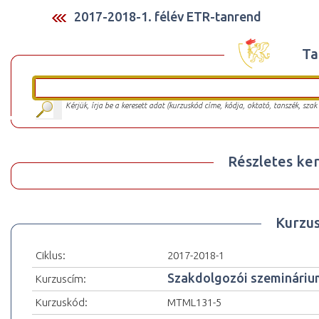
2017-2018-1. félév ETR-tanrend
Ta
Kérjük, írja be a keresett adat (kurzuskód címe, kódja, oktató, tanszék, szak
Részletes ker
Kurzu
Ciklus:
2017-2018-1
Szakdolgozói szemináriu
Kurzuscím:
Kurzuskód:
MTML131-5